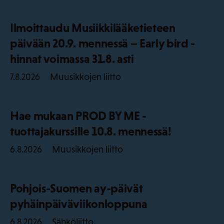
Ilmoittaudu Musiikkilääketieteen
päivään 20.9. mennessä – Early bird -
hinnat voimassa 31.8. asti
Muusikkojen liitto
7.8.2026
Hae mukaan PROD BY ME -
tuottajakurssille 10.8. mennessä!
Muusikkojen liitto
6.8.2026
Pohjois-Suomen ay-päivät
pyhäinpäiväviikonloppuna
Sähköliitto
6.8.2026