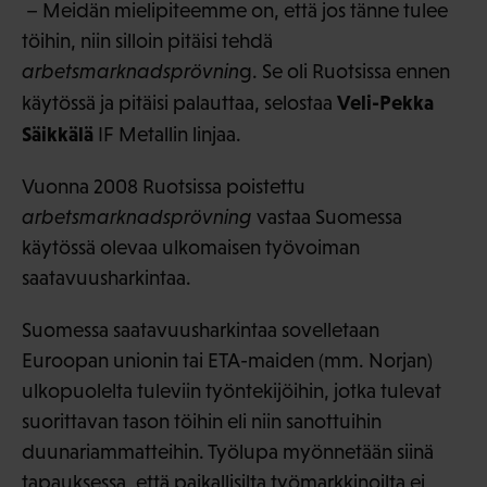
– Meidän mielipiteemme on, että jos tänne tulee
töihin, niin silloin pitäisi tehdä
arbetsmarknadsprövnin
g. Se oli Ruotsissa ennen
Veli-Pekka
käytössä ja pitäisi palauttaa, selostaa
Säikkälä
IF Metallin linjaa.
Vuonna 2008 Ruotsissa poistettu
arbetsmarknadsprövning
vastaa Suomessa
käytössä olevaa ulkomaisen työvoiman
saatavuusharkintaa.
Suomessa saatavuusharkintaa sovelletaan
Euroopan unionin tai ETA-maiden (mm. Norjan)
ulkopuolelta tuleviin työntekijöihin, jotka tulevat
suorittavan tason töihin eli niin sanottuihin
duunariammatteihin. Työlupa myönnetään siinä
tapauksessa, että paikallisilta työmarkkinoilta ei