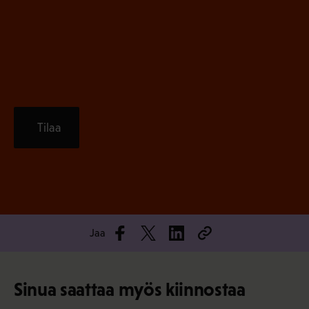
e
n
)
Tilaa
Jaa
Sinua saattaa myös kiinnostaa