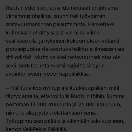
Ruotsin edellinen, sosialidemokraattien johtama
vähemmistöhallitus, suunnitteli työvoiman
saatavuusharkinnan palauttamista. Hanketta ei
kuitenkaan ehditty saada valmiiksi viime
vaalikaudella, ja nykyinen kokoomuksen vetämä
porvaripuolueista koostuva hallitus ei ilmeisesti aio
sitä edistää. Mutta vaikkei saatavuusharkintaa ole,
se ei merkitse, että Ruotsi harjoittaisi täysin
avointen ovien työvoimapolitiikkaa.
– Hallitus aikoo nyt tuplata kuukausipalkan, mitä
täytyy ansaita, että voi tulla Ruotsiin töihin. Summa
nostetaan 13 000 kruunusta yli 26 000 kruunuun,
niin että sillä pystyisi elättämään itsensä.
Työsopimuksen pitää olla vähintään kaksivuotinen,
kertoo Veli-Pekka Säikkälä.