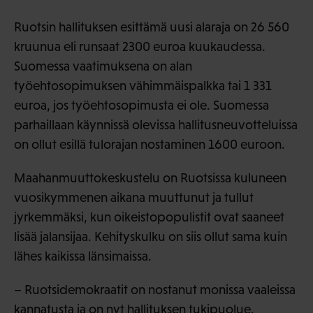
Ruotsin hallituksen esittämä uusi alaraja on 26 560
kruunua eli runsaat 2300 euroa kuukaudessa.
Suomessa vaatimuksena on alan
työehtosopimuksen vähimmäispalkka tai 1 331
euroa, jos työehtosopimusta ei ole. Suomessa
parhaillaan käynnissä olevissa hallitusneuvotteluissa
on ollut esillä tulorajan nostaminen 1600 euroon.
Maahanmuuttokeskustelu on Ruotsissa kuluneen
vuosikymmenen aikana muuttunut ja tullut
jyrkemmäksi, kun oikeistopopulistit ovat saaneet
lisää jalansijaa. Kehityskulku on siis ollut sama kuin
lähes kaikissa länsimaissa.
– Ruotsidemokraatit on nostanut monissa vaaleissa
kannatusta ja on nyt hallituksen tukipuolue.