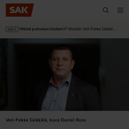
Hyppää
sisältöön
s
Näistä puhutaan
Uutiset
IF Metallin Veli-Pekka Säikkäl…
a
k
·
f
i
Veli-Pekka Säikkälä, kuva Daniel Roos