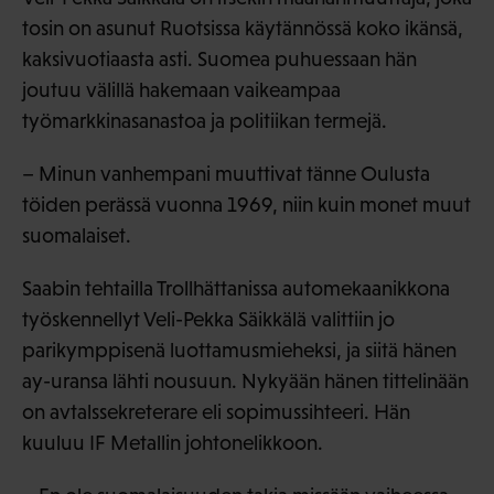
tosin on asunut Ruotsissa käytännössä koko ikänsä,
kaksivuotiaasta asti. Suomea puhuessaan hän
joutuu välillä hakemaan vaikeampaa
työmarkkinasanastoa ja politiikan termejä.
– Minun vanhempani muuttivat tänne Oulusta
töiden perässä vuonna 1969, niin kuin monet muut
suomalaiset.
Saabin tehtailla Trollhättanissa automekaanikkona
työskennellyt Veli-Pekka Säikkälä valittiin jo
parikymppisenä luottamusmieheksi, ja siitä hänen
ay-uransa lähti nousuun. Nykyään hänen tittelinään
on avtalssekreterare eli sopimussihteeri. Hän
kuuluu IF Metallin johtonelikkoon.