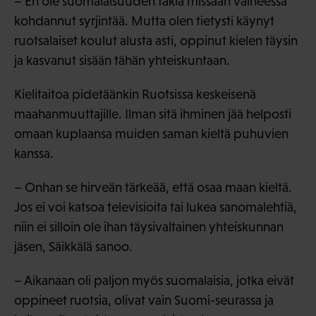
– En ole suomalaisuuden takia missään vaiheessa
kohdannut syrjintää. Mutta olen tietysti käynyt
ruotsalaiset koulut alusta asti, oppinut kielen täysin
ja kasvanut sisään tähän yhteiskuntaan.
Kielitaitoa pidetäänkin Ruotsissa keskeisenä
maahanmuuttajille. Ilman sitä ihminen jää helposti
omaan kuplaansa muiden saman kieltä puhuvien
kanssa.
– Onhan se hirveän tärkeää, että osaa maan kieltä.
Jos ei voi katsoa televisioita tai lukea sanomalehtiä,
niin ei silloin ole ihan täysivaltainen yhteiskunnan
jäsen, Säikkälä sanoo.
– Aikanaan oli paljon myös suomalaisia, jotka eivät
oppineet ruotsia, olivat vain Suomi-seurassa ja