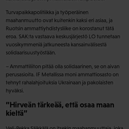
Turvapaikkapolitiikka ja työperäinen
maahanmuutto ovat kuitenkin kaksi eri asiaa, ja
Ruotsin ammattiyhdistysliike on korostanut tätä
eroa. SAK:ta vastaava keskusjärjestö LO tunnetaan
vuosikymmeniä jatkuneesta kansainvälisestä
solidaarisuustyöstään.
– Ammattiliiton pitää olla solidaarinen, se on aivan
perusasioita. IF Metallissa moni ammattiosasto on
tehnyt rahalahjoituksia Ukrainaan ja pakolaisten
hyväksi.
”Hirveän tärkeää, että osaa maan
kieltä”
Veli-Pekka Säikkälä on itsekin maahanmuuttaja, joka