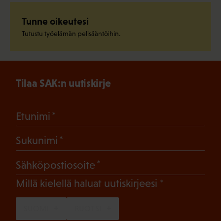
Tunne oikeutesi
Tutustu työelämän pelisääntöihin.
Tilaa SAK:n uutiskirje
(Pakollinen)
Etunimi
(Pakollinen)
Sukunimi
(Pakollinen)
Sähköpostiosoite
(Pakollinen)
Millä kielellä haluat uutiskirjeesi
SUOMI
RUOTSI