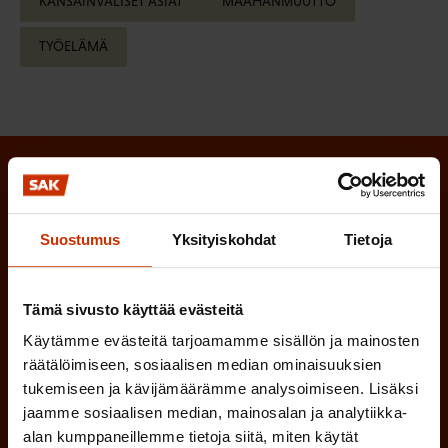
KANSAINVÄLISET ASIAT
MAAHANMUUTTO
TYÖELÄMÄ
Tilaa SAK:n uutiskirje ja pysy kartalla
tapahtumista
Suostumus
Yksityiskohdat
Tietoja
SAK:n uutiskirje tarjoaa viikottain tutkittua tietoa,
asiantuntijoiden näkemyksiä ja analyysejä.
Tämä sivusto käyttää evästeitä
Käytämme evästeitä tarjoamamme sisällön ja mainosten
räätälöimiseen, sosiaalisen median ominaisuuksien
tukemiseen ja kävijämäärämme analysoimiseen. Lisäksi
(
jaamme sosiaalisen median, mainosalan ja analytiikka-
Etunimi
alan kumppaneillemme tietoja siitä, miten käytät