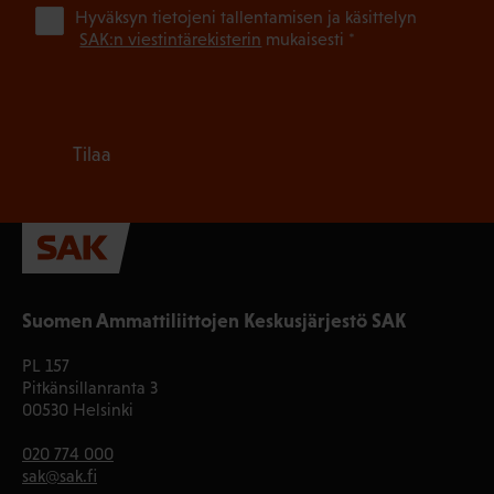
(Pa
Hyväksyn tietojeni tallentamisen ja käsittelyn
SAK:n viestintärekisterin
mukaisesti *
Tilaa
Suomen Ammattiliittojen Keskusjärjestö SAK
PL 157
Pitkänsillanranta 3
00530 Helsinki
020 774 000
sak@sak.fi