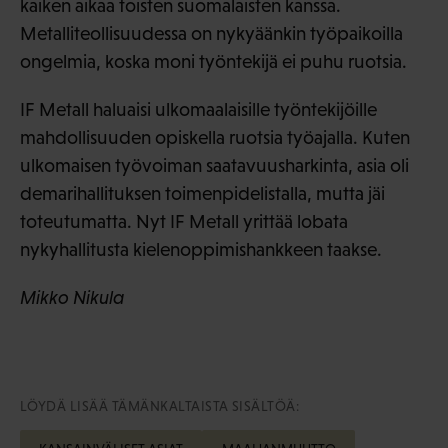
kaiken aikaa toisten suomalaisten kanssa.
Metalliteollisuudessa on nykyäänkin työpaikoilla
ongelmia, koska moni työntekijä ei puhu ruotsia.
IF Metall haluaisi ulkomaalaisille työntekijöille
mahdollisuuden opiskella ruotsia työajalla. Kuten
ulkomaisen työvoiman saatavuusharkinta, asia oli
demarihallituksen toimenpidelistalla, mutta jäi
toteutumatta. Nyt IF Metall yrittää lobata
nykyhallitusta kielenoppimishankkeen taakse.
Mikko Nikula
LÖYDÄ LISÄÄ TÄMÄNKALTAISTA SISÄLTÖÄ: