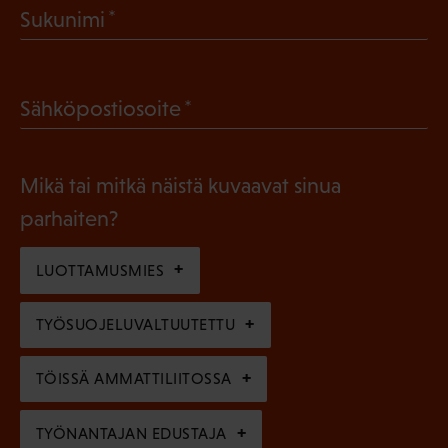
(
Sukunimi
k
P
o
a
l
(
Sähköpostiosoite
k
l
P
o
i
a
l
Mikä tai mitkä näistä kuvaavat sinua
n
k
l
parhaiten?
e
o
i
n
l
LUOTTAMUSMIES
n
)
l
e
TYÖSUOJELUVALTUUTETTU
i
n
n
)
TÖISSÄ AMMATTILIITOSSA
e
n
TYÖNANTAJAN EDUSTAJA