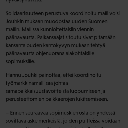
Solidaarisuuteen perustuva koordinoitu malli voisi
Jouhkin mukaan muodostaa uuden Suomen
mallin. Mallissa kunnioitettaisiin viennin
päänavausta. Palkansaajat sitoutuisivat pitämään
kansantalouden kantokyvyn mukaan tehtyä
päänavausta ohjenuorana alakohtaisille
sopimuksille.
Hannu Jouhki painottaa, ettei koordinoitu
työmarkkinamalli saa johtaa
samapalkkaisuustavoitteista luopumiseen ja
perusteettomien palkkaerojen lukitsemiseen.
– Ennen seuraavaa sopimuskierrosta on yhdessä
sovittava askelmerkeistä, joiden puitteissa voidaan