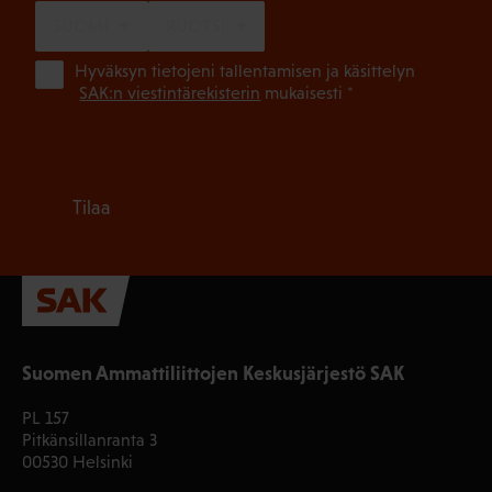
SUOMI
RUOTSI
(Pa
Hyväksyn tietojeni tallentamisen ja käsittelyn
SAK:n viestintärekisterin
mukaisesti *
Tilaa
Suomen Ammattiliittojen Keskusjärjestö SAK
PL 157
Pitkänsillanranta 3
00530 Helsinki