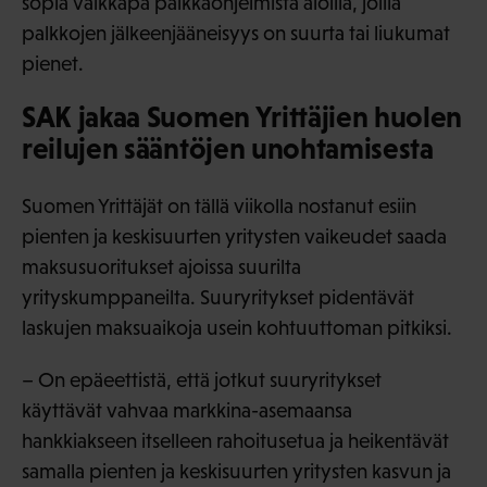
sopia vaikkapa palkkaohjelmista aloilla, joilla
palkkojen jälkeenjääneisyys on suurta tai liukumat
pienet.
SAK jakaa Suomen Yrittäjien huolen
reilujen sääntöjen unohtamisesta
Suomen Yrittäjät on tällä viikolla nostanut esiin
pienten ja keskisuurten yritysten vaikeudet saada
maksusuoritukset ajoissa suurilta
yrityskumppaneilta. Suuryritykset pidentävät
laskujen maksuaikoja usein kohtuuttoman pitkiksi.
– On epäeettistä, että jotkut suuryritykset
käyttävät vahvaa markkina-asemaansa
hankkiakseen itselleen rahoitusetua ja heikentävät
samalla pienten ja keskisuurten yritysten kasvun ja