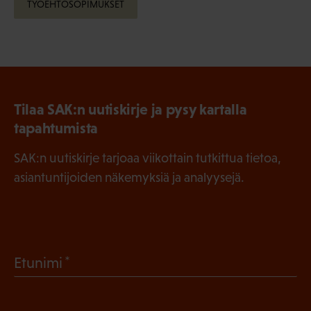
TYÖEHTOSOPIMUKSET
Tilaa SAK:n uutiskirje ja pysy kartalla
tapahtumista
SAK:n uutiskirje tarjoaa viikottain tutkittua tietoa,
asiantuntijoiden näkemyksiä ja analyysejä.
(
Etunimi
P
a