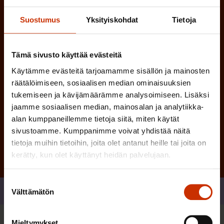
i
n
n
)
Suostumus
Yksityiskohdat
Tietoja
e
n
)
Tämä sivusto käyttää evästeitä
Käytämme evästeitä tarjoamamme sisällön ja mainosten
räätälöimiseen, sosiaalisen median ominaisuuksien
tukemiseen ja kävijämäärämme analysoimiseen. Lisäksi
jaamme sosiaalisen median, mainosalan ja analytiikka-
Tilaa
alan kumppaneillemme tietoja siitä, miten käytät
sivustoamme. Kumppanimme voivat yhdistää näitä
tietoja muihin tietoihin, joita olet antanut heille tai joita on
kerätty, kun olet käyttänyt heidän palvelujaan.
Suostumuksen
Jaa
Välttämätön
valinta
Mieltymykset