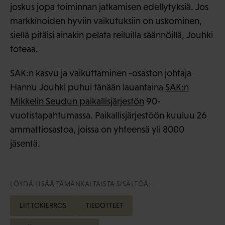
joskus jopa toiminnan jatkamisen edellytyksiä. Jos
markkinoiden hyviin vaikutuksiin on uskominen,
siellä pitäisi ainakin pelata reiluilla säännöillä, Jouhki
toteaa.
SAK:n kasvu ja vaikuttaminen -osaston johtaja
Hannu Jouhki puhui tänään lauantaina
SAK:n
Mikkelin Seudun paikallisjärjestön
90-
vuotistapahtumassa. Paikallisjärjestöön kuuluu 26
ammattiosastoa, joissa on yhteensä yli 8000
jäsentä.
LÖYDÄ LISÄÄ TÄMÄNKALTAISTA SISÄLTÖÄ:
LIITTOKIERROS
TIEDOTTEET