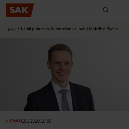
Hyppää
sisältöön
s
Näistä puhutaan
Uutiset
Hannu Jouhki Mikkelissä: Työeh…
a
k
·
f
i
15.2.2020 10:55
UUTINEN