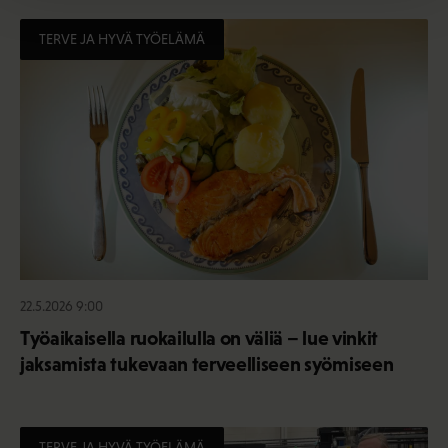
TERVE JA HYVÄ TYÖELÄMÄ
22.5.2026 9:00
Työaikaisella ruokailulla on väliä – lue vinkit
jaksamista tukevaan terveelliseen syömiseen
TERVE JA HYVÄ TYÖELÄMÄ