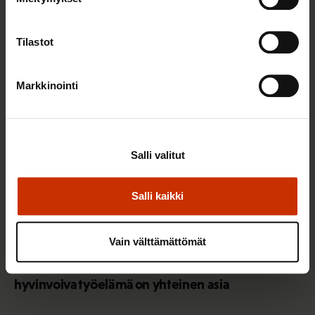
Sinua saattaa myös kiinnostaa
Tilastot
TERVE JA HYVÄ TYÖELÄMÄ
Markkinointi
Salli valitut
Salli kaikki
Vain välttämättömät
2.6.2026 11:00
Työmarkkinakeskusjärjestöt: Tuottava ja
hyvinvoiva työelämä on yhteinen asia