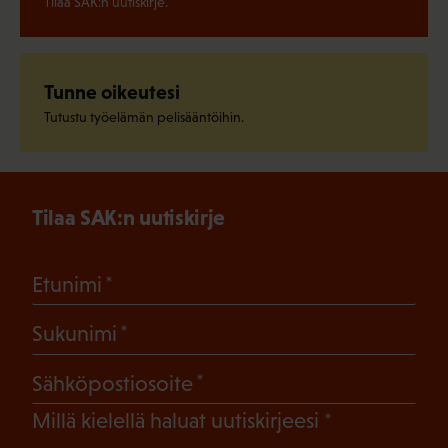
Tilaa SAK:n uutiskirje.
Tunne oikeutesi
Tutustu työelämän pelisääntöihin.
Tilaa SAK:n uutiskirje
(Pakollinen)
Etunimi
(Pakollinen)
Sukunimi
(Pakollinen)
Sähköpostiosoite
(Pakollinen)
Millä kielellä haluat uutiskirjeesi