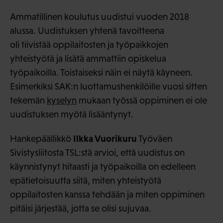
Ammatillinen koulutus uudistui vuoden 2018
alussa. Uudistuksen yhtenä tavoitteena
oli tiivistää oppilaitosten ja työpaikkojen
yhteistyötä ja lisätä ammattiin opiskelua
työpaikoilla. Toistaiseksi näin ei näytä käyneen.
Esimerkiksi SAK:n luottamushenkilöille vuosi sitten
tekemän
kyselyn
mukaan työssä oppiminen ei ole
uudistuksen myötä lisääntynyt.
Ilkka Vuorikuru
Hankepäällikkö
Työväen
Sivistysliitosta TSL:stä arvioi, että uudistus on
käynnistynyt hitaasti ja työpaikoilla on edelleen
epätietoisuutta siitä, miten yhteistyötä
oppilaitosten kanssa tehdään ja miten oppiminen
pitäisi järjestää, jotta se olisi sujuvaa.