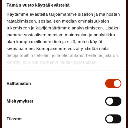
i
a
Tämä sivusto käyttää evästeitä
l
Mikä tai mitkä näistä kuvaavat sinua
n
k
Käytämme evästeitä tarjoamamme sisällön ja mainosten
l
parhaiten?
e
räätälöimiseen, sosiaalisen median ominaisuuksien
o
i
tukemiseen ja kävijämäärämme analysoimiseen. Lisäksi
n
l
LUOTTAMUSMIES
jaamme sosiaalisen median, mainosalan ja analytiikka-
n
)
alan kumppaneillemme tietoja siitä, miten käytät
l
e
sivustoamme. Kumppanimme voivat yhdistää näitä
TYÖSUOJELUVALTUUTETTU
i
n
tietoja muihin tietoihin, joita olet antanut heille tai joita on
n
kerätty, kun olet käyttänyt heidän palvelujaan.
)
TÖISSÄ AMMATTILIITOSSA
e
Suostumuksen
n
TYÖNANTAJAN EDUSTAJA
Välttämätön
valinta
)
MUU KIINNOSTUS TYÖELÄMÄASIOIHIN
Mieltymykset
(
Millä kielellä haluat uutiskirjeesi
Tilastot