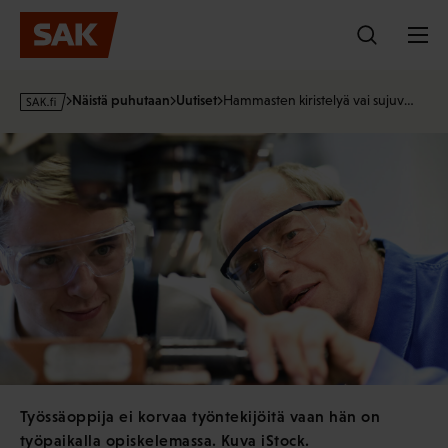
Hyppää
sisältöön
s
Näistä puhutaan
Uutiset
Hammasten kiristelyä vai sujuv…
a
k
·
f
i
Työssäoppija ei korvaa työntekijöitä vaan hän on
työpaikalla opiskelemassa. Kuva iStock.