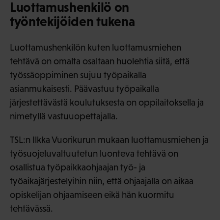
Luottamushenkilö on
työntekijöiden tukena
Luottamushenkilön kuten luottamusmiehen
tehtävä on omalta osaltaan huolehtia siitä, että
työssäoppiminen sujuu työpaikalla
asianmukaisesti. Päävastuu työpaikalla
järjestettävästä koulutuksesta on oppilaitoksella ja
nimetyllä vastuuopettajalla.
TSL:n Ilkka Vuorikurun mukaan luottamusmiehen ja
työsuojeluvaltuutetun luonteva tehtävä on
osallistua työpaikkaohjaajan työ- ja
työaikajärjestelyihin niin, että ohjaajalla on aikaa
opiskelijan ohjaamiseen eikä hän kuormitu
tehtävässä.