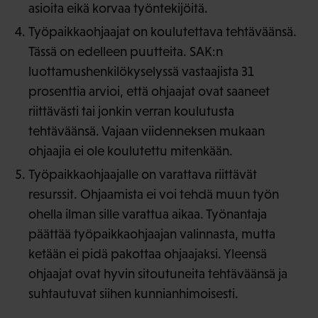
asioita eikä korvaa työntekijöitä.
Työpaikkaohjaajat on koulutettava tehtäväänsä.
Tässä on edelleen puutteita. SAK:n
luottamushenkilökyselyssä vastaajista 31
prosenttia arvioi, että ohjaajat ovat saaneet
riittävästi tai jonkin verran koulutusta
tehtäväänsä. Vajaan viidenneksen mukaan
ohjaajia ei ole koulutettu mitenkään.
Työpaikkaohjaajalle on varattava riittävät
resurssit. Ohjaamista ei voi tehdä muun työn
ohella ilman sille varattua aikaa. Työnantaja
päättää työpaikkaohjaajan valinnasta, mutta
ketään ei pidä pakottaa ohjaajaksi. Yleensä
ohjaajat ovat hyvin sitoutuneita tehtäväänsä ja
suhtautuvat siihen kunnianhimoisesti.