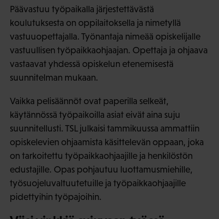
Päävastuu työpaikalla järjestettävästä
koulutuksesta on oppilaitoksella ja nimetyllä
vastuuopettajalla. Työnantaja nimeää opiskelijalle
vastuullisen työpaikkaohjaajan. Opettaja ja ohjaava
vastaavat yhdessä opiskelun etenemisestä
suunnitelman mukaan.
Vaikka pelisäännöt ovat paperilla selkeät,
käytännössä työpaikoilla asiat eivät aina suju
suunnitellusti. TSL julkaisi tammikuussa ammattiin
opiskelevien ohjaamista käsittelevän oppaan, joka
on tarkoitettu työpaikkaohjaajille ja henkilöstön
edustajille. Opas pohjautuu luottamusmiehille,
työsuojeluvaltuutetuille ja työpaikkaohjaajille
pidettyihin työpajoihin.