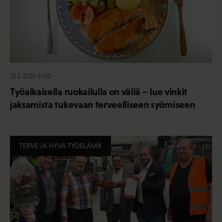
22.5.2026 9:00
Työaikaisella ruokailulla on väliä – lue vinkit
jaksamista tukevaan terveelliseen syömiseen
TERVE JA HYVÄ TYÖELÄMÄ