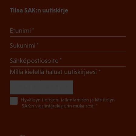
Tilaa SAK:n uutiskirje
(Pakollinen)
Etunimi
(Pakollinen)
Sukunimi
(Pakollinen)
Sähköpostiosoite
(Pakollinen)
Millä kielellä haluat uutiskirjeesi
SUOMI
RUOTSI
(Pa
Hyväksyn tietojeni tallentamisen ja käsittelyn
SAK:n viestintärekisterin
mukaisesti *