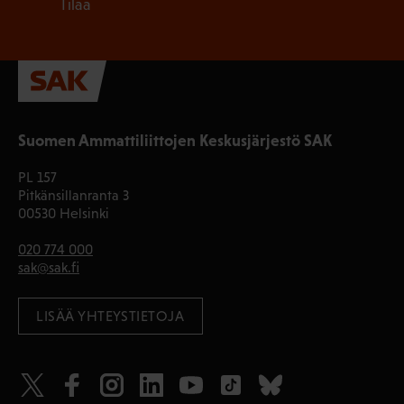
Tilaa
Suomen Ammattiliittojen Keskusjärjestö SAK
PL 157
Pitkänsillanranta 3
00530 Helsinki
020 774 000
sak@sak.fi
LISÄÄ YHTEYSTIETOJA