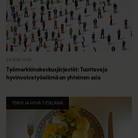
2.6.2026 11:00
Työmarkkinakeskusjärjestöt: Tuottava ja
hyvinvoiva työelämä on yhteinen asia
TERVE JA HYVÄ TYÖELÄMÄ