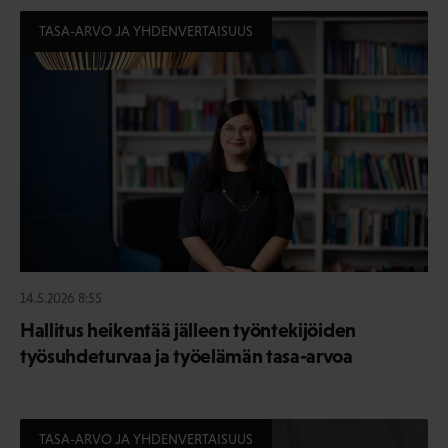
TASA-ARVO JA YHDENVERTAISUUS
14.5.2026 8:55
Hallitus heikentää jälleen työntekijöiden
työsuhdeturvaa ja työelämän tasa-arvoa
TASA-ARVO JA YHDENVERTAISUUS