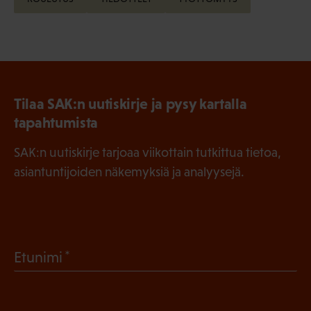
Tilaa SAK:n uutiskirje ja pysy kartalla
tapahtumista
SAK:n uutiskirje tarjoaa viikottain tutkittua tietoa,
asiantuntijoiden näkemyksiä ja analyysejä.
(
Etunimi
P
a