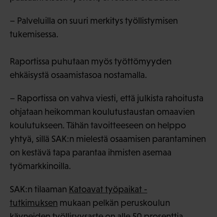
– Palveluilla on suuri merkitys työllistymisen
tukemisessa.
Raportissa puhutaan myös työttömyyden
ehkäisystä osaamistasoa nostamalla.
– Raportissa on vahva viesti, että julkista rahoitusta
ohjataan heikomman koulutustaustan omaavien
koulutukseen. Tähän tavoitteeseen on helppo
yhtyä, sillä SAK:n mielestä osaamisen parantaminen
on kestävä tapa parantaa ihmisten asemaa
työmarkkinoilla.
SAK:n tilaaman
Katoavat työpaikat -
tutkimuksen
mukaan pelkän peruskoulun
käyneiden työllisyysaste on alle 50 prosenttia.