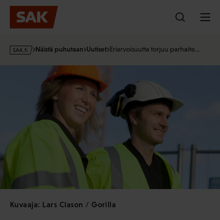
Hyppää
sisältöön
s
Näistä puhutaan
Uutiset
Eriarvoisuutta torjuu parhaite…
a
k
·
f
i
Kuvaaja: Lars Clason / Gorilla