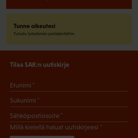
Tunne oikeutesi
Tutustu työelämän pelisääntöihin.
Tilaa SAK:n uutiskirje
(Pakollinen)
Etunimi
(Pakollinen)
Sukunimi
(Pakollinen)
Sähköpostiosoite
(Pakollinen)
Millä kielellä haluat uutiskirjeesi