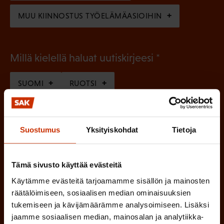
)
MUU KIINNOSTUS TYÖELÄMÄASIOIHIN
(
Millä kielellä haluat uutiskirjeesi
P
SUOMI
RUOTSI
a
k
o
(
Hyväksyn tietojeni tallentamisen ja käsittelyn
Suostumus
Yksityiskohdat
Tietoja
P
l
SAK:n viestintärekisterin
mukaisesti *
a
l
k
Tämä sivusto käyttää evästeitä
i
o
Käytämme evästeitä tarjoamamme sisällön ja mainosten
n
l
räätälöimiseen, sosiaalisen median ominaisuuksien
e
l
tukemiseen ja kävijämäärämme analysoimiseen. Lisäksi
jaamme sosiaalisen median, mainosalan ja analytiikka-
i
n