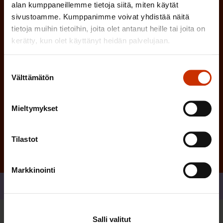
alan kumppaneillemme tietoja siitä, miten käytät
n
)
sivustoamme. Kumppanimme voivat yhdistää näitä
e
tietoja muihin tietoihin, joita olet antanut heille tai joita on
n
kerätty, kun olet käyttänyt heidän palvelujaan.
)
Suostumuksen
Välttämätön
valinta
Mieltymykset
Tilaa
Tilastot
Markkinointi
Jaa
Salli valitut