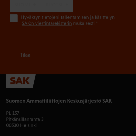
SUOMI
RUOTSI
(Pa
Hyväksyn tietojeni tallentamisen ja käsittelyn
SAK:n viestintärekisterin
mukaisesti *
Tilaa
Suomen Ammattiliittojen Keskusjärjestö SAK
PL 157
Pitkänsillanranta 3
00530 Helsinki