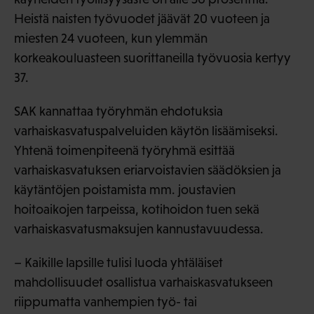
Heistä naisten työvuodet jäävät 20 vuoteen ja
miesten 24 vuoteen, kun ylemmän
korkeakouluasteen suorittaneilla työvuosia kertyy
37.
SAK kannattaa työryhmän ehdotuksia
varhaiskasvatuspalveluiden käytön lisäämiseksi.
Yhtenä toimenpiteenä työryhmä esittää
varhaiskasvatuksen eriarvoistavien säädöksien ja
käytäntöjen poistamista mm. joustavien
hoitoaikojen tarpeissa, kotihoidon tuen sekä
varhaiskasvatusmaksujen kannustavuudessa.
– Kaikille lapsille tulisi luoda yhtäläiset
mahdollisuudet osallistua varhaiskasvatukseen
riippumatta vanhempien työ- tai