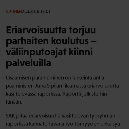
21.3.2018 18:01
UUTINEN
Eriarvoisuutta torjuu
parhaiten koulutus –
väliinputoajat kiinni
palveluilla
Osaamisen parantaminen on tärkeintä antia
pääministeri Juha Sipilän tilaamassa eriarvoisuutta
käsittelevässä raportissa. Raportti julkistettiin
tänään.
SAK pitää eriarvoisuutta käsittelevän työryhmän
raportissa kannatettavana työttömyyden ehkäisyä