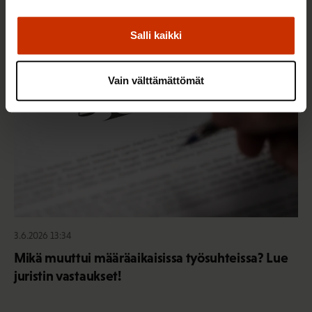
Sinua saattaa myös kiinnostaa
Salli kaikki
TASA-ARVO JA YHDENVERTAISUUS
Vain välttämättömät
3.6.2026 13:34
Mikä muuttui määräaikaisissa työsuhteissa? Lue
juristin vastaukset!