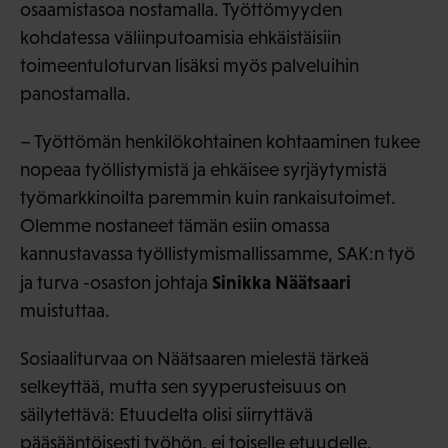
osaamistasoa nostamalla. Työttömyyden
kohdatessa väliinputoamisia ehkäistäisiin
toimeentuloturvan lisäksi myös palveluihin
panostamalla.
– Työttömän henkilökohtainen kohtaaminen tukee
nopeaa työllistymistä ja ehkäisee syrjäytymistä
työmarkkinoilta paremmin kuin rankaisutoimet.
Olemme nostaneet tämän esiin omassa
kannustavassa työllistymismallissamme, SAK:n työ
Sinikka Näätsaari
ja turva -osaston johtaja
muistuttaa.
Sosiaaliturvaa on Näätsaaren mielestä tärkeä
selkeyttää, mutta sen syyperusteisuus on
säilytettävä: Etuudelta olisi siirryttävä
pääsääntöisesti työhön, ei toiselle etuudelle.