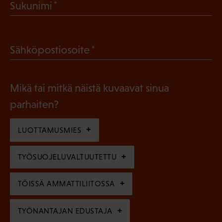
(
Sukunimi
k
P
o
a
l
(
Sähköpostiosoite
k
l
P
o
i
a
l
Mikä tai mitkä näistä kuvaavat sinua
n
k
l
parhaiten?
e
o
i
n
l
LUOTTAMUSMIES
n
)
l
e
TYÖSUOJELUVALTUUTETTU
i
n
n
)
TÖISSÄ AMMATTILIITOSSA
e
n
TYÖNANTAJAN EDUSTAJA