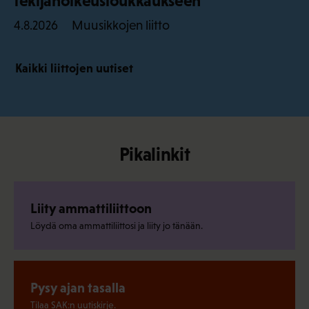
tekijänoikeusloukkaukseen
Muusikkojen liitto
4.8.2026
Kaikki liittojen uutiset
Pikalinkit
Liity ammattiliittoon
Löydä oma ammattiliittosi ja liity jo tänään.
Pysy ajan tasalla
Tilaa SAK:n uutiskirje.