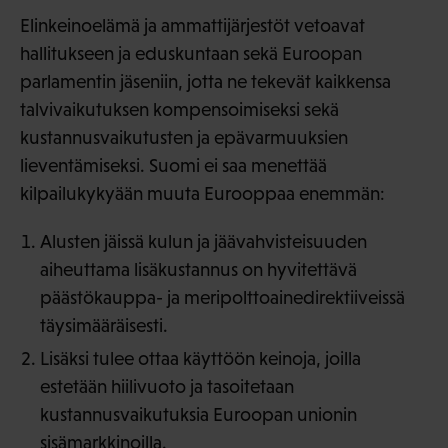
Elinkeinoelämä ja ammattijärjestöt vetoavat
hallitukseen ja eduskuntaan sekä Euroopan
parlamentin jäseniin, jotta ne tekevät kaikkensa
talvivaikutuksen kompensoimiseksi sekä
kustannusvaikutusten ja epävarmuuksien
lieventämiseksi. Suomi ei saa menettää
kilpailukykyään muuta Eurooppaa enemmän:
Alusten jäissä kulun ja jäävahvisteisuuden
aiheuttama lisäkustannus on hyvitettävä
päästökauppa- ja meripolttoainedirektiiveissä
täysimääräisesti.
Lisäksi tulee ottaa käyttöön keinoja, joilla
estetään hiilivuoto ja tasoitetaan
kustannusvaikutuksia Euroopan unionin
sisämarkkinoilla.