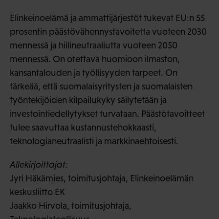
Elinkeinoelämä ja ammattijärjestöt tukevat EU:n 55
prosentin päästövähennystavoitetta vuoteen 2030
mennessä ja hiilineutraaliutta vuoteen 2050
mennessä. On otettava huomioon ilmaston,
kansantalouden ja työllisyyden tarpeet. On
tärkeää, että suomalaisyritysten ja suomalaisten
työntekijöiden kilpailukyky säilytetään ja
investointiedellytykset turvataan. Päästötavoitteet
tulee saavuttaa kustannustehokkaasti,
teknologianeutraalisti ja markkinaehtoisesti.
Allekirjoittajat:
Jyri Häkämies, toimitusjohtaja, Elinkeinoelämän
keskusliitto EK
Jaakko Hirvola, toimitusjohtaja,