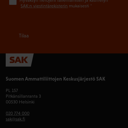
(Pa
Hyväksyn tietojeni tallentamisen ja käsittelyn
SAK:n viestintärekisterin
mukaisesti *
Tilaa
Suomen Ammattiliittojen Keskusjärjestö SAK
PL 157
Pitkänsillanranta 3
00530 Helsinki
020 774 000
sak@sak.fi