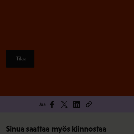
)
e
n
)
Tilaa
Jaa
Sinua saattaa myös kiinnostaa