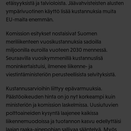
etäisyyksistä ja talvioloista. Jäävahvisteisten alusten
ympärivuotinen käyttö lisää kustannuksia muita
EU-maita enemmän.
Komission esitykset nostaisivat Suomen
meriliikenteen vuosikustannuksia sadoilla
miljoonilla euroilla vuoteen 2030 mennessä.
Seuraavilla vuosikymmenillä kustannuslisä
moninkertaistuisi, ilmenee liikenne- ja
viestintäministeriön perusteellisista selvityksistä.
Kustannusarvioihin liittyy epävarmuuksia.
Päästöoikeuden hinta on jo nyt korkeampi kuin
ministeriön ja komission laskelmissa. Uusiutuvien
polttoaineiden kysyntä laajenee kaikissa
liikennemuodoissa ja tuotannon kasvu edellyttäisi
laajan raaka-ainepohjan sallivaa sääntelyä. Myös