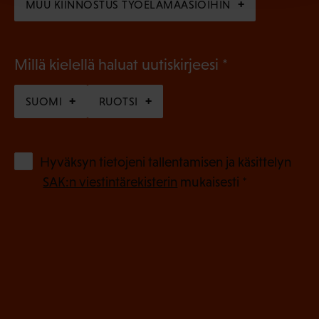
MUU KIINNOSTUS TYÖELÄMÄASIOIHIN
(
Millä kielellä haluat uutiskirjeesi
P
SUOMI
RUOTSI
a
k
o
(
Hyväksyn tietojeni tallentamisen ja käsittelyn
P
l
SAK:n viestintärekisterin
mukaisesti *
a
l
k
i
o
n
l
e
l
i
n
n