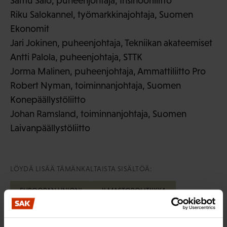
Samu Salo, puheenjohtaja, Insinööriliitto
Riku Salokannel, työmarkkinajohtaja, Suomen
Ekonomit
Jari Jokinen, puheenjohtaja, Tekniikan akateemiset
Antti Palola, puheenjohtaja, STTK
Jorma Malinen, puheenjohtaja, Ammattiliitto Pro
Robert Nyman, toiminnanjohtaja, Suomen
Konepäällystöliitto
Johan Ramsland, toiminnanjohtaja, Suomen
Laivanpäällystöliitto
LÖYDÄ LISÄÄ TÄMÄNKALTAISTA SISÄLTÖÄ:
EUROOPAN UNIONI
ILMASTOPOLITIIKKA
TALOUS