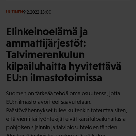
9.2.2022 13:00
UUTINEN
Elinkeinoelämä ja
ammattijärjestöt:
Talvimerenkulun
kilpailuhaitta hyvitettävä
EU:n ilmastotoimissa
Suomen on tärkeää tehdä oma osuutensa, jotta
EU:n ilmastotavoitteet saavutetaan.
Päästövähennykset tulee kuitenkin toteuttaa siten,
että vienti tai työntekijät eivät kärsi kilpailuhaitasta
pohjoisen sijainnin ja talviolosuhteiden tähden.
Alusten jäävahvisteisuuden ja jäissä kulun