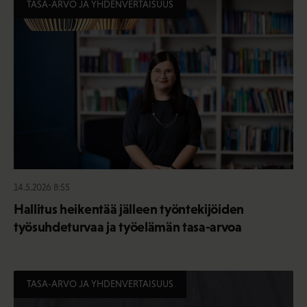
TASA-ARVO JA YHDENVERTAISUUS
14.5.2026 8:55
Hallitus heikentää jälleen työntekijöiden
työsuhdeturvaa ja työelämän tasa-arvoa
TASA-ARVO JA YHDENVERTAISUUS