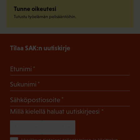
Tunne oikeutesi
Tutustu työelämän pelisääntöihin.
Tilaa SAK:n uutiskirje
(Pakollinen)
Etunimi
(Pakollinen)
Sukunimi
(Pakollinen)
Sähköpostiosoite
(Pakollinen)
Millä kielellä haluat uutiskirjeesi
SUOMI
RUOTSI