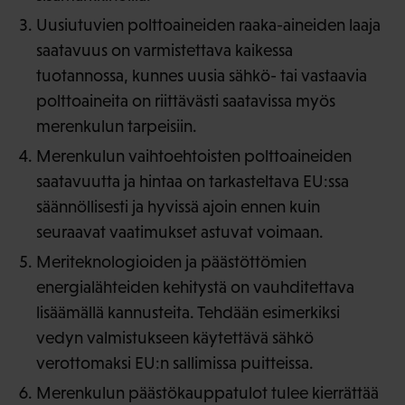
Uusiutuvien polttoaineiden raaka-aineiden laaja
saatavuus on varmistettava kaikessa
tuotannossa, kunnes uusia sähkö- tai vastaavia
polttoaineita on riittävästi saatavissa myös
merenkulun tarpeisiin.
Merenkulun vaihtoehtoisten polttoaineiden
saatavuutta ja hintaa on tarkasteltava EU:ssa
säännöllisesti ja hyvissä ajoin ennen kuin
seuraavat vaatimukset astuvat voimaan.
Meriteknologioiden ja päästöttömien
energialähteiden kehitystä on vauhditettava
lisäämällä kannusteita. Tehdään esimerkiksi
vedyn valmistukseen käytettävä sähkö
verottomaksi EU:n sallimissa puitteissa.
Merenkulun päästökauppatulot tulee kierrättää