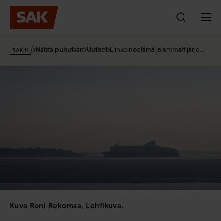
Hyppää
sisältöön
s
Näistä puhutaan
Uutiset
Elinkeinoelämä ja ammattijärje…
a
k
·
f
i
Kuva Roni Rekomaa, Lehtikuva.