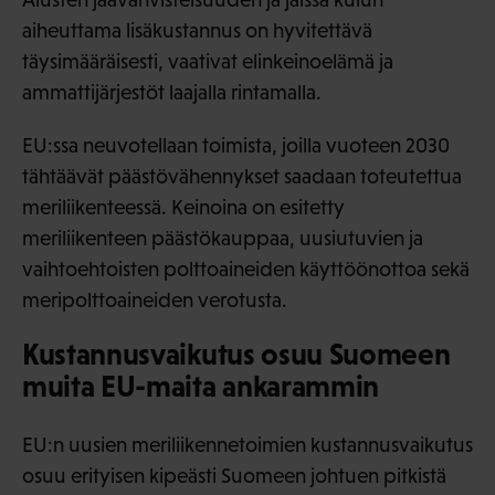
aiheuttama lisäkustannus on hyvitettävä
täysimääräisesti, vaativat elinkeinoelämä ja
ammattijärjestöt laajalla rintamalla.
EU:ssa neuvotellaan toimista, joilla vuoteen 2030
tähtäävät päästövähennykset saadaan toteutettua
meriliikenteessä. Keinoina on esitetty
meriliikenteen päästökauppaa, uusiutuvien ja
vaihtoehtoisten polttoaineiden käyttöönottoa sekä
meripolttoaineiden verotusta.
Kustannusvaikutus osuu Suomeen
muita EU-maita ankarammin
EU:n uusien meriliikennetoimien kustannusvaikutus
osuu erityisen kipeästi Suomeen johtuen pitkistä