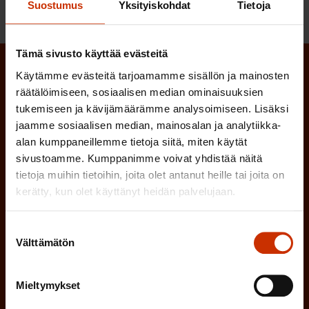
Suostumus
Yksityiskohdat
Tietoja
Tämä sivusto käyttää evästeitä
Käytämme evästeitä tarjoamamme sisällön ja mainosten
Tilaa SAK:n uutiskirje ja pysy kartalla
räätälöimiseen, sosiaalisen median ominaisuuksien
tapahtumista
tukemiseen ja kävijämäärämme analysoimiseen. Lisäksi
jaamme sosiaalisen median, mainosalan ja analytiikka-
SAK:n uutiskirje tarjoaa viikottain tutkittua tietoa,
alan kumppaneillemme tietoja siitä, miten käytät
asiantuntijoiden näkemyksiä ja analyysejä.
sivustoamme. Kumppanimme voivat yhdistää näitä
tietoja muihin tietoihin, joita olet antanut heille tai joita on
kerätty, kun olet käyttänyt heidän palvelujaan.
Suostumuksen
(
Etunimi
Välttämätön
valinta
P
a
Mieltymykset
(
Sukunimi
k