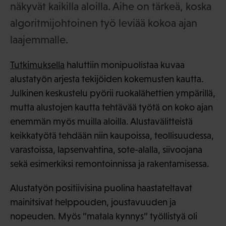
näkyvät kaikilla aloilla. Aihe on tärkeä, koska
algoritmijohtoinen työ leviää kokoa ajan
laajemmalle.
Tutkimuksella
haluttiin monipuolistaa kuvaa
alustatyön arjesta tekijöiden kokemusten kautta.
Julkinen keskustelu pyörii ruokalähettien ympärillä,
mutta alustojen kautta tehtävää työtä on koko ajan
enemmän myös muilla aloilla. Alustavälitteistä
keikkatyötä tehdään niin kaupoissa, teollisuudessa,
varastoissa, lapsenvahtina, sote-alalla, siivoojana
sekä esimerkiksi remontoinnissa ja rakentamisessa.
Alustatyön positiivisina puolina haastateltavat
mainitsivat helppouden, joustavuuden ja
nopeuden. Myös ”matala kynnys” työllistyä oli