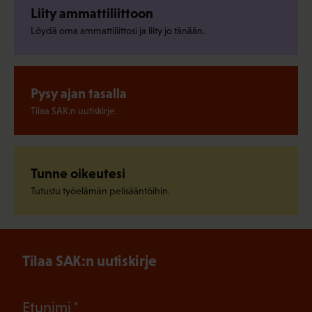
Liity ammattiliittoon
Löydä oma ammattiliittosi ja liity jo tänään.
Pysy ajan tasalla
Tilaa SAK:n uutiskirje.
Tunne oikeutesi
Tutustu työelämän pelisääntöihin.
Tilaa SAK:n uutiskirje
(Pakollinen)
Etunimi