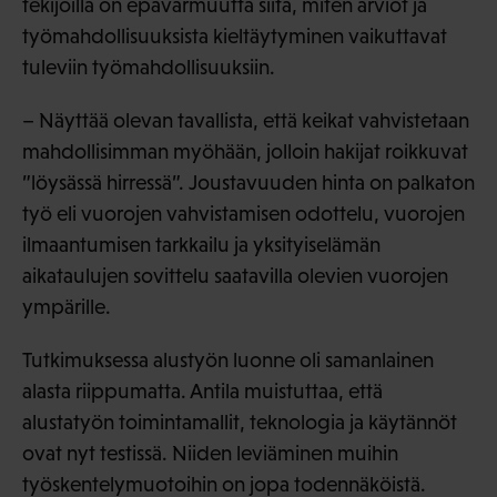
tekijöillä on epävarmuutta siitä, miten arviot ja
työmahdollisuuksista kieltäytyminen vaikuttavat
tuleviin työmahdollisuuksiin.
– Näyttää olevan tavallista, että keikat vahvistetaan
mahdollisimman myöhään, jolloin hakijat roikkuvat
”löysässä hirressä”. Joustavuuden hinta on palkaton
työ eli vuorojen vahvistamisen odottelu, vuorojen
ilmaantumisen tarkkailu ja yksityiselämän
aikataulujen sovittelu saatavilla olevien vuorojen
ympärille.
Tutkimuksessa alustyön luonne oli samanlainen
alasta riippumatta. Antila muistuttaa, että
alustatyön toimintamallit, teknologia ja käytännöt
ovat nyt testissä. Niiden leviäminen muihin
työskentelymuotoihin on jopa todennäköistä.