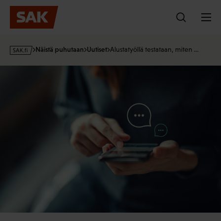
Hyppää
sisältöön
s
Näistä puhutaan
Uutiset
Alustatyöllä testataan, miten …
a
k
·
f
i