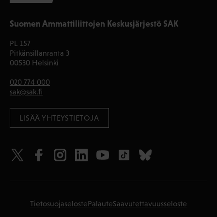
Suomen Ammattiliittojen Keskusjärjestö SAK
PL 157
Pitkänsillanranta 3
00530 Helsinki
020 774 000
sak@sak.fi
LISÄÄ YHTEYSTIETOJA
Tietosuojaseloste
Palaute
Saavutettavuusseloste