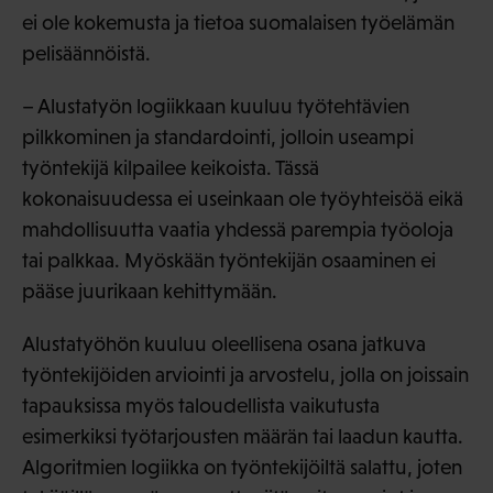
ei ole kokemusta ja tietoa suomalaisen työelämän
pelisäännöistä.
– Alustatyön logiikkaan kuuluu työtehtävien
pilkkominen ja standardointi, jolloin useampi
työntekijä kilpailee keikoista. Tässä
kokonaisuudessa ei useinkaan ole työyhteisöä eikä
mahdollisuutta vaatia yhdessä parempia työoloja
tai palkkaa. Myöskään työntekijän osaaminen ei
pääse juurikaan kehittymään.
Alustatyöhön kuuluu oleellisena osana jatkuva
työntekijöiden arviointi ja arvostelu, jolla on joissain
tapauksissa myös taloudellista vaikutusta
esimerkiksi työtarjousten määrän tai laadun kautta.
Algoritmien logiikka on työntekijöiltä salattu, joten