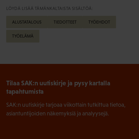
LÖYDÄ LISÄÄ TÄMÄNKALTAISTA SISÄLTÖÄ:
ALUSTATALOUS
TIEDOTTEET
TYÖEHDOT
TYÖELÄMÄ
Tilaa SAK:n uutiskirje ja pysy kartalla
tapahtumista
SAK:n uutiskirje tarjoaa viikottain tutkittua tietoa,
asiantuntijoiden näkemyksiä ja analyysejä.