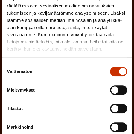
n
räätälöimiseen, sosiaalisen median ominaisuuksien
n
)
TÖISSÄ AMMATTILIITOSSA
tukemiseen ja kävijämäärämme analysoimiseen. Lisäksi
e
jaamme sosiaalisen median, mainosalan ja analytiikka-
alan kumppaneillemme tietoja siitä, miten käytät
n
TYÖNANTAJAN EDUSTAJA
sivustoamme. Kumppanimme voivat yhdistää näitä
)
tietoja muihin tietoihin, joita olet antanut heille tai joita on
MUU KIINNOSTUS TYÖELÄMÄASIOIHIN
kerätty, kun olet käyttänyt heidän palvelujaan.
Suostumuksen
(
Millä kielellä haluat uutiskirjeesi
Välttämätön
valinta
P
SUOMI
RUOTSI
a
Mieltymykset
k
o
Tilastot
(
Hyväksyn tietojeni tallentamisen ja käsittelyn
P
l
SAK:n viestintärekisterin
mukaisesti *
a
Markkinointi
l