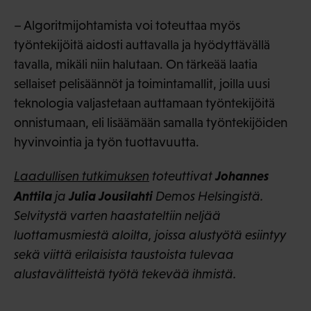
– Algoritmijohtamista voi toteuttaa myös
työntekijöitä aidosti auttavalla ja hyödyttävällä
tavalla, mikäli niin halutaan. On tärkeää laatia
sellaiset pelisäännöt ja toimintamallit, joilla uusi
teknologia valjastetaan auttamaan työntekijöitä
onnistumaan, eli lisäämään samalla työntekijöiden
hyvinvointia ja työn tuottavuutta.
Johannes
Laadullisen tutkimuksen
toteuttivat
Anttila
Julia Jousilahti
ja
Demos Helsingistä.
Selvitystä varten haastateltiin neljää
luottamusmiestä aloilta, joissa alustyötä esiintyy
sekä viittä erilaisista taustoista tulevaa
alustavälitteistä työtä tekevää ihmistä.