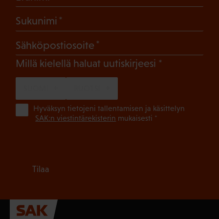
(Pakollinen)
Sukunimi
(Pakollinen)
Sähköpostiosoite
(Pakollinen)
Millä kielellä haluat uutiskirjeesi
SUOMI
RUOTSI
(Pa
Hyväksyn tietojeni tallentamisen ja käsittelyn
SAK:n viestintärekisterin
mukaisesti *
Tilaa