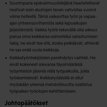
Suurimpana epävarmuustekijänä haastateltavat
nostivat esiin alustojen tavan vahvistaa vuorot
viime hetkellä. Tämä vaikeuttaa työn ja vapaa-
ajan yhteensovittamista sekä lepoaikojen
järjestämistä. Vaikka työtä tekevällä olisi oikeus
perua oma keikkansa esimerkiksi sairastumisen
takia, he eivät tee sitä, koska pelkäävät, etteivät
he saa enää uusia keikkoja.
Keikkatyöntekijöiden perehdytys vaihteli. He
eivät kokeneet olevansa täysimääräisiä
työyhteisön jäseniä niillä työpaikoilla, joilla
työskentelevät. Keikkatyöläisillä ei ollut
myöskään yleensä mahdollisuutta osallistua
työpaikan työolojen kehittämiseen.
Johtopäätökset