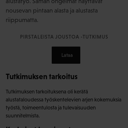
alustatyö. Saman ongelmat näyttävät
nousevan pintaan alasta ja alustasta
riippumatta.
PIRSTALEISTA JOUSTOA -TUTKIMUS
Lataa
Tutkimuksen tarkoitus
Tutkimuksen tarkoituksena oli kerätä
alustataloudessa työskentelevien arjen kokemuksia
työstä, toimeentulosta ja tulevaisuuden
suunnitelmista.