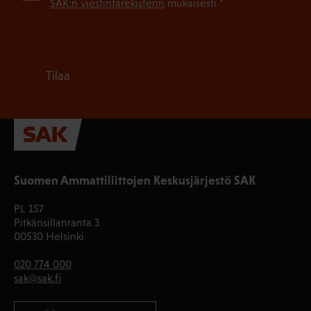
SAK:n viestintärekisterin
mukaisesti *
Tilaa
Suomen Ammattiliittojen Keskusjärjestö SAK
PL 157
Pitkänsillanranta 3
00530 Helsinki
020 774 000
sak@sak.fi