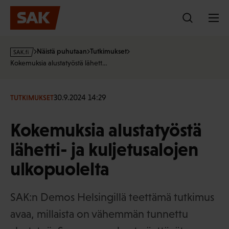
Hyppää
sisältöön
s
Näistä puhutaan
Tutkimukset
a
Kokemuksia alustatyöstä lähett…
k
·
f
30.9.2024 14:29
TUTKIMUKSET
i
Kokemuksia alustatyöstä
lähetti- ja kuljetusalojen
ulkopuolelta
SAK:n Demos Helsingillä teettämä tutkimus
avaa, millaista on vähemmän tunnettu