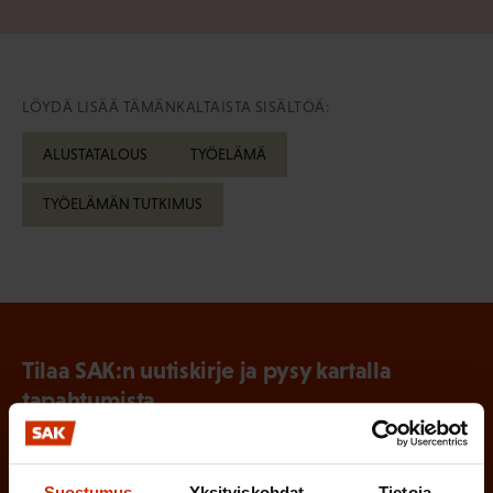
LÖYDÄ LISÄÄ TÄMÄNKALTAISTA SISÄLTÖÄ:
ALUSTATALOUS
TYÖELÄMÄ
TYÖELÄMÄN TUTKIMUS
Tilaa SAK:n uutiskirje ja pysy kartalla
tapahtumista
SAK:n uutiskirje tarjoaa viikottain tutkittua tietoa,
asiantuntijoiden näkemyksiä ja analyysejä.
Suostumus
Yksityiskohdat
Tietoja