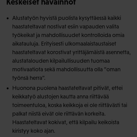
Keskeiset havainnot
Alustatyön hyvistä puolista kysyttäessä kaikki
haastateltavat nostivat esiin vapauden valita
työkeikat ja mahdollisuudet kontrolloida omia
aikatauluja. Erityisesti ulkomaalaistaustaiset
haastateltavat korostivat yrittäjämäistä asennetta,
alustatalouden kilpailullisuuden tuomaa
motivaatiota sekä mahdollisuutta olla ”oman
työnsä herra”.
Huonona puolena haastateltavat pitivät, ettei
keikkatyö alustojen kautta anna riittävää
toimeentuloa, koska keikkoja ei ole riittävästi tai
palkat niistä eivät ole riittävän korkeita.
Haastateltavat kokivat, että kilpailu keikoista
kiristyy koko ajan.