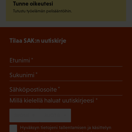
Tunne oikeutesi
Tutustu työelämän pelisääntöihin.
Tilaa SAK:n uutiskirje
(Pakollinen)
Etunimi
(Pakollinen)
Sukunimi
(Pakollinen)
Sähköpostiosoite
(Pakollinen)
Millä kielellä haluat uutiskirjeesi
SUOMI
RUOTSI
(Pa
Hyväksyn tietojeni tallentamisen ja käsittelyn