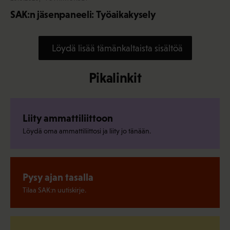
SAK:n jäsenpaneeli: Työaikakysely
Löydä lisää tämänkaltaista sisältöä
Pikalinkit
Liity ammattiliittoon
Löydä oma ammattiliittosi ja liity jo tänään.
Pysy ajan tasalla
Tilaa SAK:n uutiskirje.