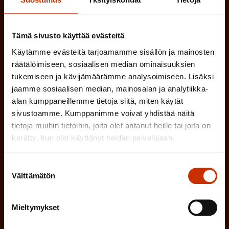
Tämä sivusto käyttää evästeitä
Käytämme evästeitä tarjoamamme sisällön ja mainosten
(
Etunimi
räätälöimiseen, sosiaalisen median ominaisuuksien
P
tukemiseen ja kävijämäärämme analysoimiseen. Lisäksi
a
jaamme sosiaalisen median, mainosalan ja analytiikka-
(
Sukunimi
alan kumppaneillemme tietoja siitä, miten käytät
k
sivustoamme. Kumppanimme voivat yhdistää näitä
P
o
tietoja muihin tietoihin, joita olet antanut heille tai joita on
a
l
kerätty, kun olet käyttänyt heidän palvelujaan.
(
Sähköpostiosoite
k
l
P
o
Suostumuksen
i
Välttämätön
a
valinta
l
Mikä tai mitkä näistä kuvaavat sinua
n
k
l
parhaiten?
e
Mieltymykset
o
i
n