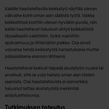
Kaikille haastateltaville keikkatyö näyttää olevan
välivaihe kohti oman alan säällistä työtä. Vaikka
keikkatöissä koettiin olevan hyviäkin puolia, niin
kaikki haasteltavat halusivat siirtyä keikkatöistä
täysiaikaisiin vakitöihin. Syiksi mainittiin
epävarmuus ja riittämätön palkka. Osa arveli
voivansa tehdä keikkatyötä harrastuksena muttei
pääasiallisena elannon lähteenä.
Haastateltavat kokivat häpeää alustatyön vuoksi tai
arvelivat, että se voisi haitata oman alan töiden
saamista. Osa haastateltavista ei esimerkiksi
halunnut laittaa alustatyöstä merkintää
ansioluetteloonsa.
Tutkimuksen toteutus