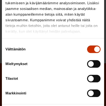
SAK-KULTAINEN-MERKKI-HAKEMUS.PDF
tukemiseen ja kävijämäärämme analysoimiseen. Lisäksi
jaamme sosiaalisen median, mainosalan ja analytiikka-
alan kumppaneillemme tietoja siitä, miten käytät
Lataa
sivustoamme. Kumppanimme voivat yhdistää näitä
tietoja muihin tietoihin, joita olet antanut heille tai joita on
kerätty, kun olet käyttänyt heidän palvelujaan.
Tiedosto esiintyy näissä sisällöissä:
Suostumuksen
Materiaaleja luottamushenkilöille
, sivu
Välttämätön
valinta
Mieltymykset
Tilaa SAK:n uutiskirje
Tilastot
(Pakollinen)
Etunimi
Markkinointi
(Pakollinen)
Sukunimi