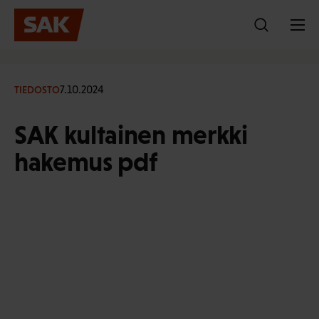
Hyppää
sisältöön
7.10.2024
TIEDOSTO
SAK kultainen merkki
hakemus pdf