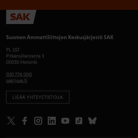
Suomen Ammattiliittojen Keskusjärjestö SAK
PL 157
Pitkänsillanranta 3
00530 Helsinki
020 774 000
sak@sak.fi
LISÄÄ YHTEYSTIETOJA