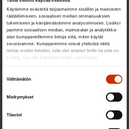
Tämä sivusto käyttää evästeitä
Käytämme evästeitä tarjoamamme sisällön ja mainosten
räätälöimiseen, sosiaalisen median ominaisuuksien
Irtisanomissuojan heikentämistä
tukemiseen ja kävijämäärämme analysoimiseen. Lisäksi
vastustaa 58 prosenttia palkansaajista
jaamme sosiaalisen median, mainosalan ja analytiikka-
alan kumppaneillemme tietoja siitä, miten käytät
sivustoamme. Kumppanimme voivat yhdistää näitä
19.3.2025
Uutiset
tietoja muihin tietoihin, joita olet antanut heille tai joita on
kerätty, kun olet käyttänyt heidän palvelujaan.
Suostumuksen
Raskaus- ja perhevapaasyrjintää
Välttämätön
valinta
kitkevän työryhmän tulos on pettymys
Mieltymykset
18.3.2025
Uutiset
Tilastot
Miksi on tärkeää äänestää kunta- ja