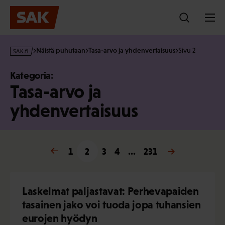
Hyppää
sisältöön
s
Näistä puhutaan
Tasa-arvo ja yhdenvertaisuus
Sivu 2
a
k
Kategoria:
·
Tasa-arvo ja
f
i
yhdenvertaisuus
« Edellinen
1
2
3
4
…
231
Seuraava »
Laskelmat paljastavat: Perhevapaiden
tasainen jako voi tuoda jopa tuhansien
eurojen hyödyn