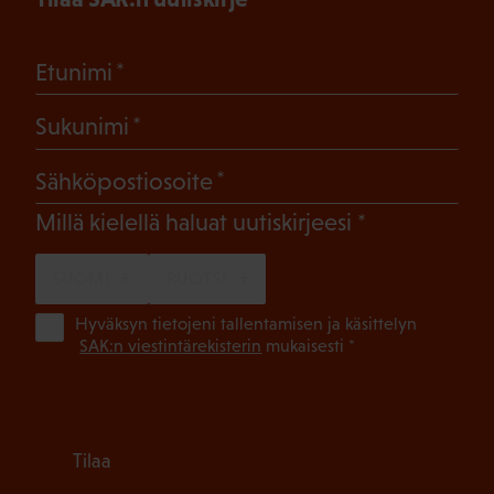
(Pakollinen)
Etunimi
(Pakollinen)
Sukunimi
(Pakollinen)
Sähköpostiosoite
(Pakollinen)
Millä kielellä haluat uutiskirjeesi
SUOMI
RUOTSI
(Pa
Hyväksyn tietojeni tallentamisen ja käsittelyn
SAK:n viestintärekisterin
mukaisesti *
Tilaa