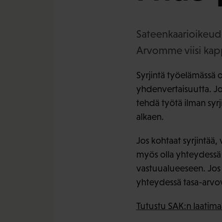
Sateenkaarioikeude
Arvomme viisi kapp
Syrjintä työelämässä on 
yhdenvertaisuutta. Jok
tehdä työtä ilman syr
alkaen.
Jos kohtaat syrjintää,
myös olla yhteydessä 
vastuualueeseen. Jos s
yhteydessä tasa-arvo
Tutustu SAK:n laatima