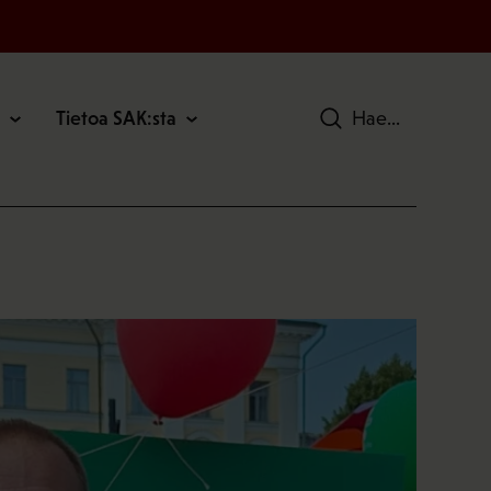
Tietoa SAK:sta
Hae