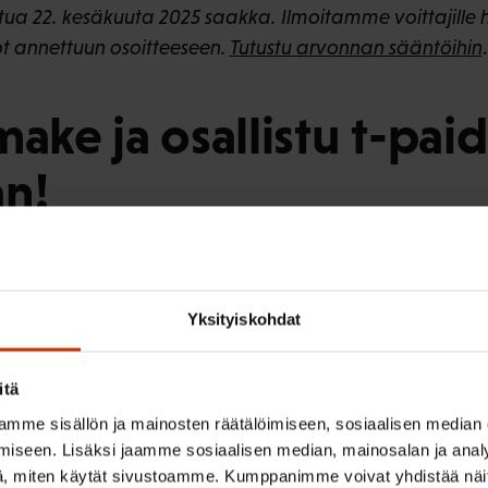
tua 22. kesäkuuta 2025 saakka. Ilmoitamme voittajille h
t annettuun osoitteeseen.
Tutustu arvonnan sääntöihin
.
make ja osallistu t-pai
an!
osallistua.
Yksityiskohdat
Helsinki Pride -
umiimme
itä
mme sisällön ja mainosten räätälöimiseen, sosiaalisen median
iseen. Lisäksi jaamme sosiaalisen median, mainosalan ja analy
, miten käytät sivustoamme. Kumppanimme voivat yhdistää näitä t