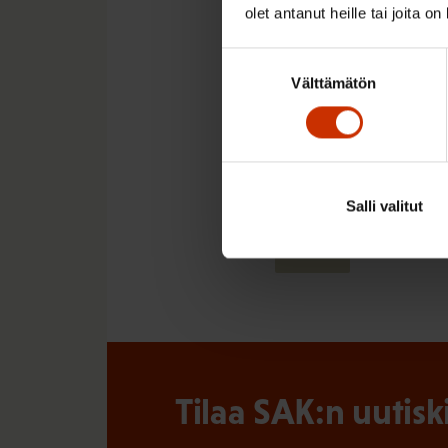
Dei vai ei? -keskus
olet antanut heille tai joita o
Suostumuksen
Pride-kulkue 28.6. 
Välttämätön
valinta
Salli valitut
LÖYDÄ LISÄÄ TÄMÄNKALTA
PRIDE
Tilaa SAK:n uutisk