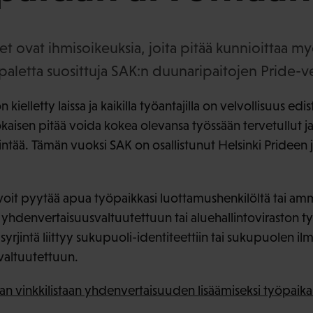
t ovat ihmisoikeuksia, joita pitää kunnioittaa m
aletta suosittuja SAK:n duunaripaitojen Pride-ve
kielletty laissa ja kaikilla työantajilla on velvollisuus edis
aisen pitää voida kokea olevansa työssään tervetullut ja 
jintää. Tämän vuoksi SAK on osallistunut Helsinki Pridee
 voit pyytää apua työpaikkasi luottamushenkilöltä tai ammat
yhdenvertaisuusvaltuutettuun tai aluehallintoviraston t
yrjintä liittyy sukupuoli-identiteettiin tai sukupuolen ilm
valtuutettuun.
an vinkkilistaan yhdenvertaisuuden lisäämiseksi työpaikal