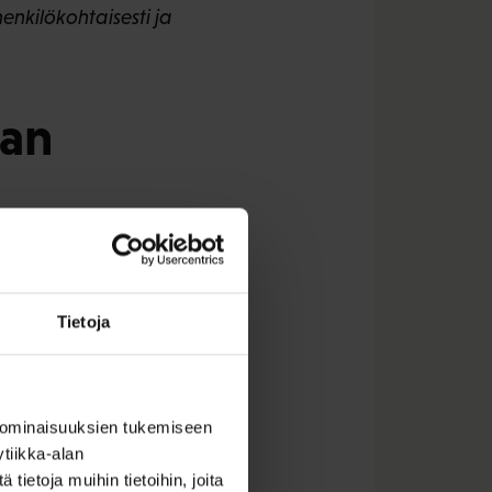
enkilökohtaisesti ja
dan
Tietoja
 ominaisuuksien tukemiseen
tiikka-alan
ietoja muihin tietoihin, joita