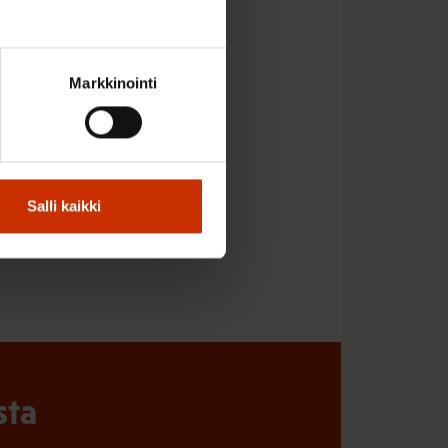
o 9–15
Markkinointi
Salli kaikki
sta