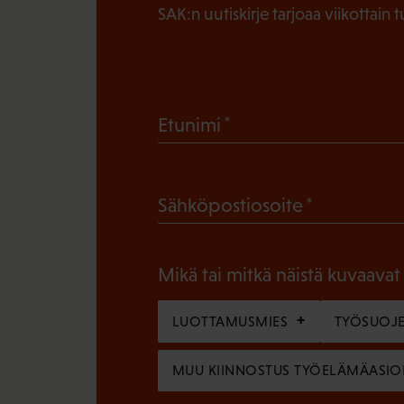
SAK:n uutiskirje tarjoaa viikottain 
(
Etunimi
P
a
(
Sähköpostiosoite
k
P
o
a
l
Mikä tai mitkä näistä kuvaavat
k
l
o
LUOTTAMUSMIES
TYÖSUOJE
i
l
n
MUU KIINNOSTUS TYÖELÄMÄASIO
l
e