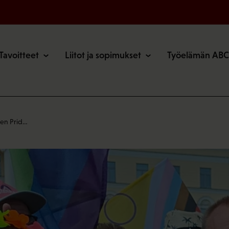
o
Tavoitteet
Liitot ja sopimukset
Työelämän ABC
sen Prid…