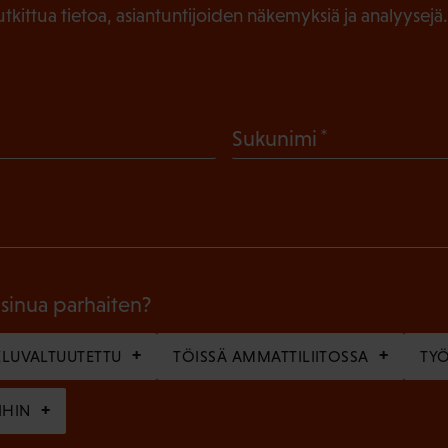
tutkittua tietoa, asiantuntijoiden näkemyksiä ja analyysejä.
(
Sukunimi
P
a
k
o
l
 sinua parhaiten?
l
LUVALTUUTETTU
TÖISSÄ AMMATTILIITOSSA
TY
i
n
IHIN
e