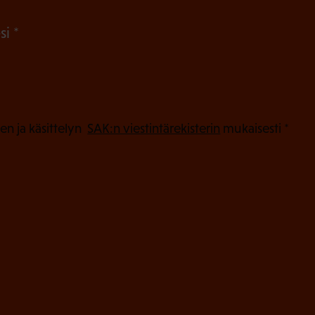
n
(
si
)
P
a
k
o
(
en ja käsittelyn
SAK:n viestintärekisterin
mukaisesti *
P
l
a
l
k
i
o
n
l
e
l
i
n
n
)
e