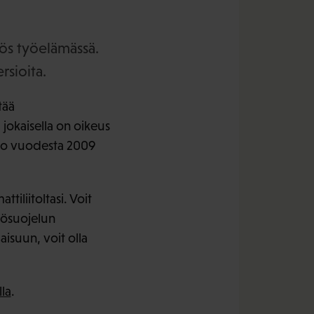
yös työelämässä.
rsioita.
tää
jokaisella on oikeus
n jo vuodesta 2009
tiliitoltasi. Voit
yösuojelun
aisuun, voit olla
la
.