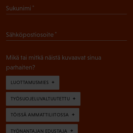
a
(
Sukunimi
k
P
o
a
l
(
Sähköpostiosoite
k
l
P
o
i
a
l
Mikä tai mitkä näistä kuvaavat sinua
n
k
l
parhaiten?
e
o
i
n
l
LUOTTAMUSMIES
n
)
l
e
TYÖSUOJELUVALTUUTETTU
i
n
n
)
TÖISSÄ AMMATTILIITOSSA
e
n
TYÖNANTAJAN EDUSTAJA