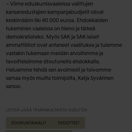
– Viime eduskuntavaaleissa valittujen
kansanedustajien kampanjabudjetit olivat
keskimäärin liki 40 000 euroa. Ehdokkaiden
tukeminen vaaleissa on hieno ja tärkeä
demokratiateko. Myös SAK ja SAK:laiset
ammattiliitot ovat antaneet vaalitukea ja tulemme
vastakin tukemaan meidän arvoihimme ja
tavoitteisiimme sitoutuneita ehdokkaita.
Haluamme tehdä sen avoimesti ja toivomme
samaa myös muilta toimijoilta, Katja Syvärinen
sanoo.
LÖYDÄ LISÄÄ TÄMÄNKALTAISTA SISÄLTÖÄ:
EDUSKUNTAVAALIT
TIEDOTTEET