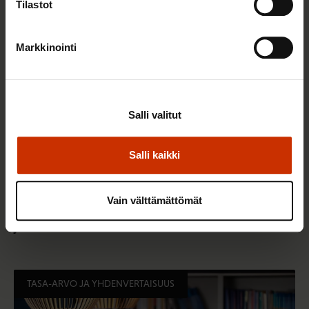
TASA-ARVO JA YHDENVERTAISUUS
Tilastot
Markkinointi
Salli valitut
Salli kaikki
3.6.2026 13:34
Vain välttämättömät
Mikä muuttui määräaikaisissa työsuhteissa? Lue
juristin vastaukset!
TASA-ARVO JA YHDENVERTAISUUS