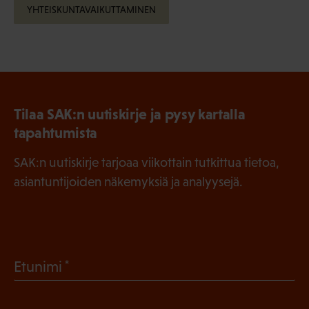
YHTEISKUNTAVAIKUTTAMINEN
Tilaa SAK:n uutiskirje ja pysy kartalla
tapahtumista
SAK:n uutiskirje tarjoaa viikottain tutkittua tietoa,
asiantuntijoiden näkemyksiä ja analyysejä.
(
Etunimi
P