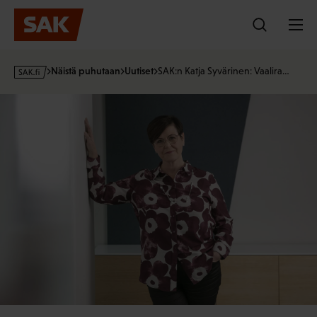
Hyppää
sisältöön
s
Näistä puhutaan
Uutiset
SAK:n Katja Syvärinen: Vaalira…
a
k
·
f
i