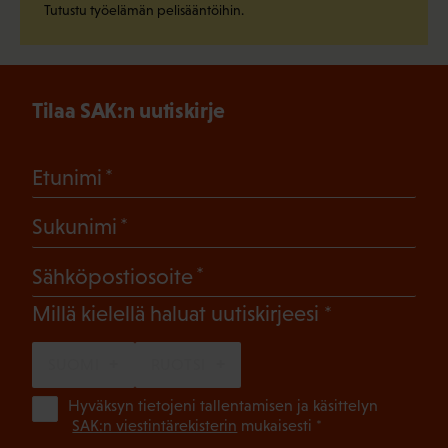
Tutustu työelämän pelisääntöihin.
Tilaa SAK:n uutiskirje
(Pakollinen)
Etunimi
(Pakollinen)
Sukunimi
(Pakollinen)
Sähköpostiosoite
(Pakollinen)
Millä kielellä haluat uutiskirjeesi
SUOMI
RUOTSI
(Pa
Hyväksyn tietojeni tallentamisen ja käsittelyn
SAK:n viestintärekisterin
mukaisesti *