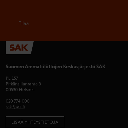
Tilaa
Suomen Ammattiliittojen Keskusjärjestö SAK
PL 157
Pitkänsillanranta 3
00530 Helsinki
020 774 000
sak@sak.fi
LISÄÄ YHTEYSTIETOJA