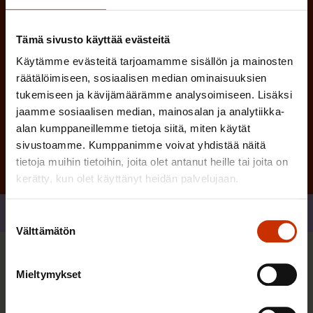
n
)
Tämä sivusto käyttää evästeitä
Käytämme evästeitä tarjoamamme sisällön ja mainosten
räätälöimiseen, sosiaalisen median ominaisuuksien
tukemiseen ja kävijämäärämme analysoimiseen. Lisäksi
Tilaa
jaamme sosiaalisen median, mainosalan ja analytiikka-
alan kumppaneillemme tietoja siitä, miten käytät
sivustoamme. Kumppanimme voivat yhdistää näitä
tietoja muihin tietoihin, joita olet antanut heille tai joita on
kerätty, kun olet käyttänyt heidän palvelujaan.
Jaa
Suostumuksen
Välttämätön
valinta
Sinua saattaa myös kiinnostaa
Mieltymykset