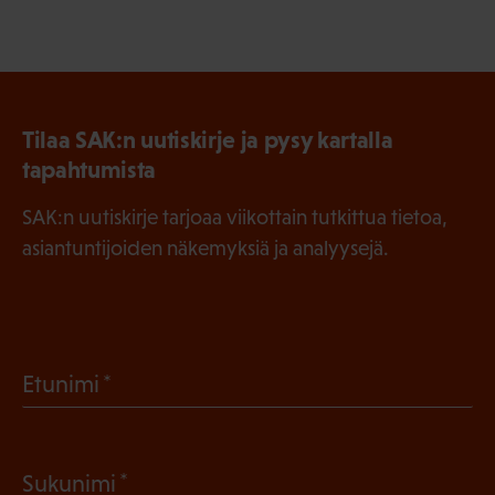
Tilaa SAK:n uutiskirje ja pysy kartalla
tapahtumista
SAK:n uutiskirje tarjoaa viikottain tutkittua tietoa,
asiantuntijoiden näkemyksiä ja analyysejä.
(
Etunimi
P
a
(
Sukunimi
k