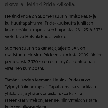
alkavalla Helsinki Pride -viikolla.
Helsinki Pride
on Suomen suurin ihmisoikeus- ja
kulttuuritapahtuma. Pride-kuukautta juhlitaan
koko kesäkuun ajan ja sen huipentaa 23.–29.6.2025
vietettävä Helsinki Pride -viikko.
Suomen suurin palkansaajajärjestö SAK on
osallistunut Helsinki Prideen vuodesta 2009 lähtien
ja vuodesta 2020 se on ollut myös tapahtuman
virallinen kumppani.
Tämän vuoden teemana Helsinki Pridessa on
”ylpeyttä ilman rajoja”. Tapahtumassa vaaditaan
yhtäläistä ja yhdenvertaista tukea kaikille
sateenkaariyhteisön jäsenille, niin yhteisön sisältä
kuin sen ulkopuolelta.