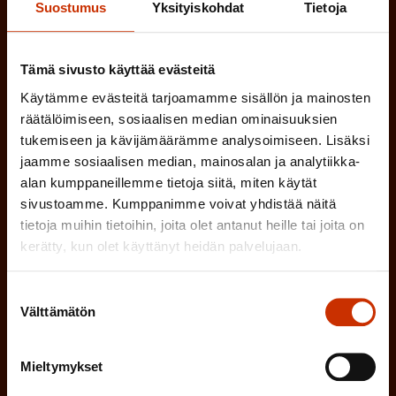
Suostumus
Yksityiskohdat
Tietoja
MUU KIINNOSTUS TYÖELÄMÄASIOIHIN
Tämä sivusto käyttää evästeitä
(
Millä kielellä haluat uutiskirjeesi
Käytämme evästeitä tarjoamamme sisällön ja mainosten
P
räätälöimiseen, sosiaalisen median ominaisuuksien
SUOMI
RUOTSI
a
tukemiseen ja kävijämäärämme analysoimiseen. Lisäksi
jaamme sosiaalisen median, mainosalan ja analytiikka-
k
alan kumppaneillemme tietoja siitä, miten käytät
o
(
Hyväksyn tietojeni tallentamisen ja käsittelyn
sivustoamme. Kumppanimme voivat yhdistää näitä
P
l
tietoja muihin tietoihin, joita olet antanut heille tai joita on
SAK:n viestintärekisterin
mukaisesti *
kerätty, kun olet käyttänyt heidän palvelujaan.
a
l
k
i
Suostumuksen
o
n
Välttämätön
valinta
l
e
l
i
Mieltymykset
n
n