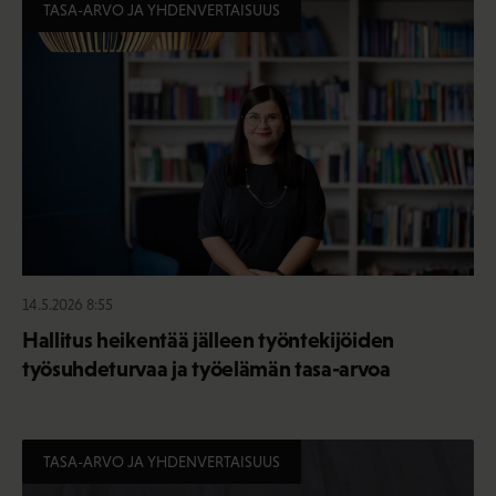
TASA-ARVO JA YHDENVERTAISUUS
14.5.2026 8:55
Hallitus heikentää jälleen työntekijöiden
työsuhdeturvaa ja työelämän tasa-arvoa
TASA-ARVO JA YHDENVERTAISUUS