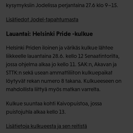
kysymyksiin Jodelissa perjantaina 27.6 klo 9–15.
Lisätiedot Jodel-tapahtumasta
Lauantai: Helsinki Pride -kulkue
Helsinki Priden iloinen ja värikäs kulkue lähtee
liikkeelle lauantaina 28.6. kello 12 Senaatintorilta,
jossa ohjelma alkaa jo kello 11. SAK:n, Akavan ja
STTK:n sekä usean ammattiliiton kulkuepaikat
löytyvät rekan numero 8 takana. Kulkueeseen on
mahdollista liittyä myös matkan varrelta.
Kulkue suuntaa kohti Kaivopuistoa, jossa
puistojuhla alkaa kello 13.
Lisätietoja kulkueesta ja sen reitistä