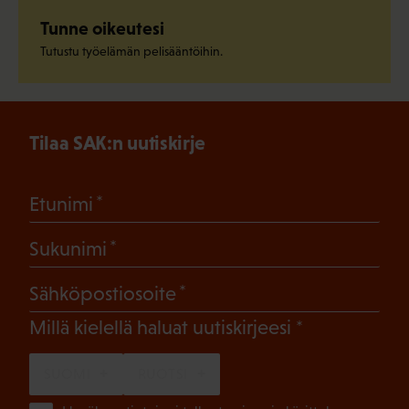
Tunne oikeutesi
Tutustu työelämän pelisääntöihin.
Tilaa SAK:n uutiskirje
(Pakollinen)
Etunimi
(Pakollinen)
Sukunimi
(Pakollinen)
Sähköpostiosoite
(Pakollinen)
Millä kielellä haluat uutiskirjeesi
SUOMI
RUOTSI