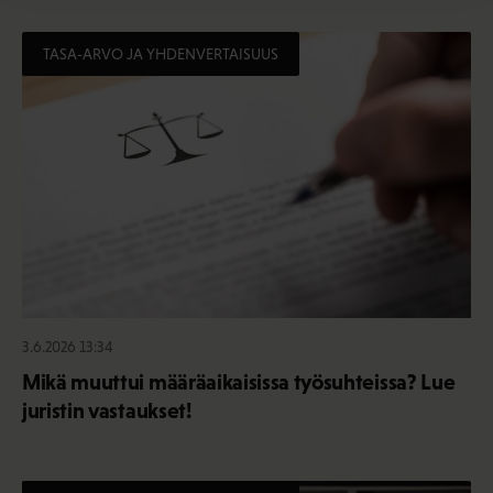
TASA-ARVO JA YHDENVERTAISUUS
3.6.2026 13:34
Mikä muuttui määräaikaisissa työsuhteissa? Lue
juristin vastaukset!