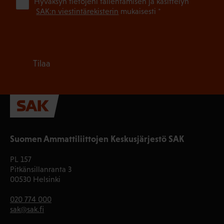
(Pa
Hyväksyn tietojeni tallentamisen ja käsittelyn
SAK:n viestintärekisterin
mukaisesti *
Tilaa
Suomen Ammattiliittojen Keskusjärjestö SAK
PL 157
Pitkänsillanranta 3
00530 Helsinki
020 774 000
sak@sak.fi