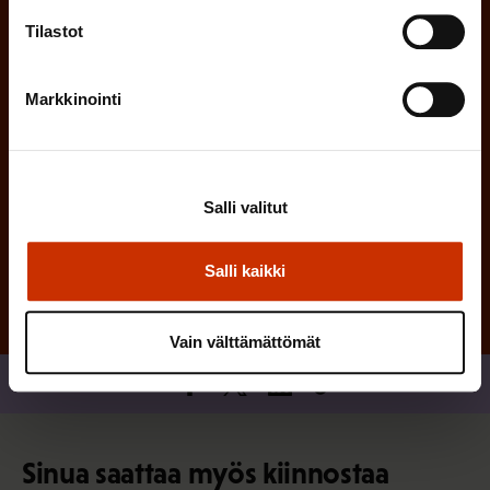
)
e
Tilastot
n
)
Markkinointi
Salli valitut
Tilaa
Salli kaikki
Vain välttämättömät
Jaa
Sinua saattaa myös kiinnostaa