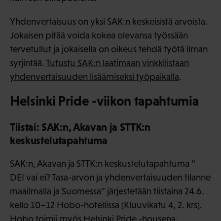
Yhdenvertaisuus on yksi SAK:n keskeisistä arvoista.
Jokaisen pitää voida kokea olevansa työssään
tervetullut ja jokaisella on oikeus tehdä työtä ilman
syrjintää.
Tutustu SAK:n laatimaan vinkkilistaan
yhdenvertaisuuden lisäämiseksi työpaikalla
.
Helsinki Pride -viikon tapahtumia
Tiistai: SAK:n, Akavan ja STTK:n
keskustelutapahtuma
SAK:n, Akavan ja STTK:n keskustelutapahtuma ”
DEI vai ei? Tasa-arvon ja yhdenvertaisuuden tilanne
maailmalla ja Suomessa” järjestetään tiistaina 24.6.
kello 10–12 Hobo-hotellissa (Kluuvikatu 4, 2. krs).
Hobo toimii myös Helsinki Pride -housena.