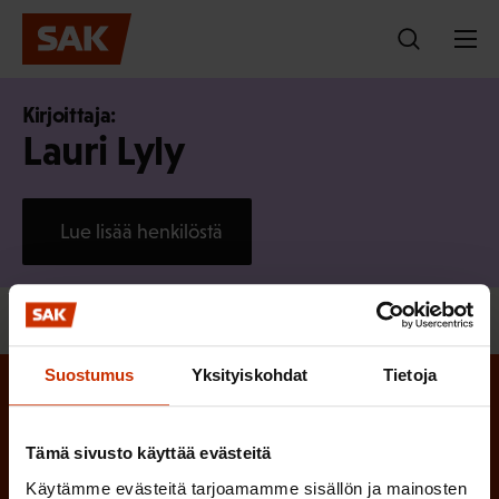
Hyppää
sisältöön
Kirjoittaja:
Lauri Lyly
Lue lisää henkilöstä
Suostumus
Yksityiskohdat
Tietoja
Tilaa SAK:n uutiskirje
Tämä sivusto käyttää evästeitä
(Pakollinen)
Etunimi
Käytämme evästeitä tarjoamamme sisällön ja mainosten