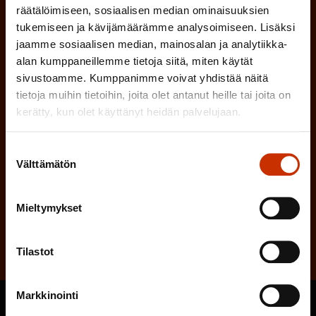
räätälöimiseen, sosiaalisen median ominaisuuksien
(Pakollinen)
Sukunimi
tukemiseen ja kävijämäärämme analysoimiseen. Lisäksi
jaamme sosiaalisen median, mainosalan ja analytiikka-
(Pakollinen)
Sähköpostiosoite
alan kumppaneillemme tietoja siitä, miten käytät
sivustoamme. Kumppanimme voivat yhdistää näitä
(Pakollinen)
Millä kielellä haluat uutiskirjeesi
tietoja muihin tietoihin, joita olet antanut heille tai joita on
kerätty, kun olet käyttänyt heidän palvelujaan.
SUOMI
RUOTSI
(Pa
Hyväksyn tietojeni tallentamisen ja käsittelyn
Suostumuksen
SAK:n viestintärekisterin
mukaisesti *
Välttämätön
valinta
Mieltymykset
Tilaa
Tilastot
Markkinointi