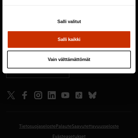
Suomen Ammattiliittojen Keskusjärjestö SAK
Salli valitut
PL 157
Pitkänsillanranta 3
00530 Helsinki
Salli kaikki
020 774 000
sak@sak.fi
Vain välttämättömät
LISÄÄ YHTEYSTIETOJA
Tietosuojaseloste
Palaute
Saavutettavuusseloste
Evästeasetukset