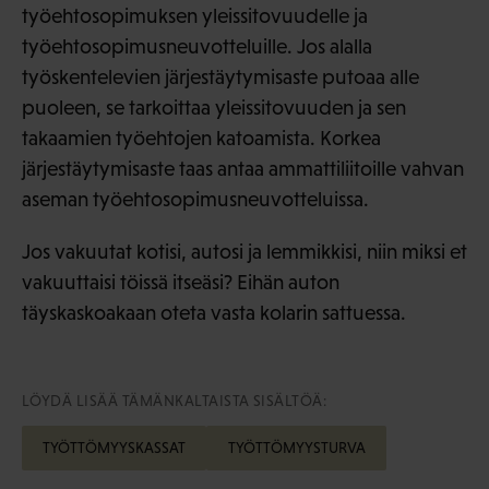
työehtosopimuksen yleissitovuudelle ja
työehtosopimusneuvotteluille. Jos alalla
työskentelevien järjestäytymisaste putoaa alle
puoleen, se tarkoittaa yleissitovuuden ja sen
takaamien työehtojen katoamista. Korkea
järjestäytymisaste taas antaa ammattiliitoille vahvan
aseman työehtosopimusneuvotteluissa.
Jos vakuutat kotisi, autosi ja lemmikkisi, niin miksi et
vakuuttaisi töissä itseäsi? Eihän auton
täyskaskoakaan oteta vasta kolarin sattuessa.
LÖYDÄ LISÄÄ TÄMÄNKALTAISTA SISÄLTÖÄ:
TYÖTTÖMYYSKASSAT
TYÖTTÖMYYSTURVA