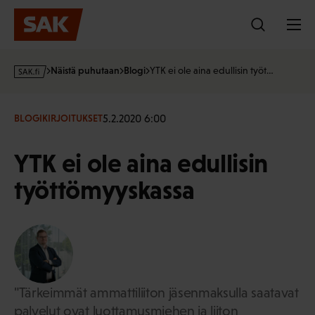
Hyppää
sisältöön
s
Näistä puhutaan
Blogi
YTK ei ole aina edullisin työt…
a
k
·
5.2.2020 6:00
BLOGIKIRJOITUKSET
f
i
YTK ei ole aina edullisin
työttömyyskassa
"Tärkeimmät ammattiliiton jäsenmaksulla saatavat
palvelut ovat luottamusmiehen ja liiton