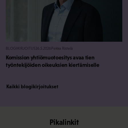
BLOGIKIRJOITUS
26.5.2026
Pekka Ristelä
Komission yhtiömuotoesitys avaa tien
työntekijöiden oikeuksien kiertämiselle
Kaikki blogikirjoitukset
Pikalinkit