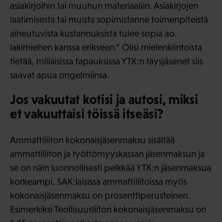
asiakirjoihin tai muuhun materiaaliin. Asiakirjojen
laatimisesta tai muista sopimistanne toimenpiteistä
aiheutuvista kustannuksista tulee sopia ao.
lakimiehen kanssa erikseen.” Olisi mielenkiintoista
tietää, millaisissa tapauksissa YTK:n täysjäsenet siis
saavat apua ongelmiinsa.
Jos vakuutat kotisi ja autosi, miksi
et vakuuttaisi töissä itseäsi?
Ammattiliiton kokonaisjäsenmaksu sisältää
ammattiliiton ja työttömyyskassan jäsenmaksun ja
se on näin luonnollisesti pelkkää YTK:n jäsenmaksua
korkeampi. SAK:laisissa ammattiliitoissa myös
kokonaisjäsenmaksu on prosenttiperusteinen.
Esimerkiksi Teollisuusliiton kokonaisjäsenmaksu on