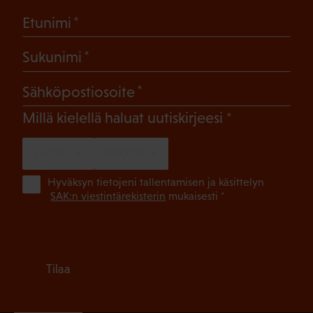
(Pakollinen)
Etunimi
(Pakollinen)
Sukunimi
(Pakollinen)
Sähköpostiosoite
(Pakollinen)
Millä kielellä haluat uutiskirjeesi
SUOMI
RUOTSI
(Pa
Hyväksyn tietojeni tallentamisen ja käsittelyn
SAK:n viestintärekisterin
mukaisesti *
Tilaa