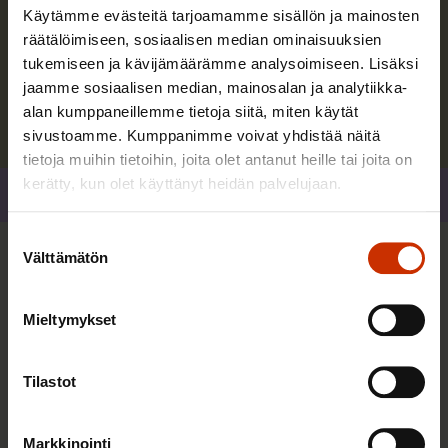
Työskentelen SAK:ssa yhteiskuntavaikuttamisen
Käytämme evästeitä tarjoamamme sisällön ja mainosten
asiantuntijana.
räätälöimiseen, sosiaalisen median ominaisuuksien
tukemiseen ja kävijämäärämme analysoimiseen. Lisäksi
jaamme sosiaalisen median, mainosalan ja analytiikka-
Lue lisää kirjoittajasta
alan kumppaneillemme tietoja siitä, miten käytät
sivustoamme. Kumppanimme voivat yhdistää näitä
tietoja muihin tietoihin, joita olet antanut heille tai joita on
kerätty, kun olet käyttänyt heidän palvelujaan.
Jaa
Suostumuksen
Välttämätön
valinta
Lisää kirjoittajalta
Mieltymykset
TASA-ARVO JA YHDENVERTAISUUS
Tilastot
Markkinointi