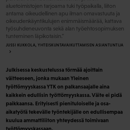
aluetoimistojen tarjoama tuki työpaikalla, liiton
antama oikeudellinen apu ilman omavastuuta ja
oikeudenkäyntikulujen enimmäismäärää, kattava
työsuhdeneuvonta sekä alan työehtosopimuksen
tunteminen läpikotaisin."
JUSSI KUKKOLA, YHTEISKUNTAVAIKUTTAMISEN ASIANTUNTIJA
Julkisessa keskustelussa törmää ajoittain
väitteeseen, jonka mukaan Yleinen
työttömyyskassa YTK on palkansaajalle aina
kaikkein edullisin työttömyyskassa. Väite ei pidä
paikkaansa. Erityisesti pienituloiselle ja osa-
aikatyötä tekevälle työntekijälle on edullisempaa
kuulua ammattiliiton yhteydessä toimivaan
työttömyyskassaan.