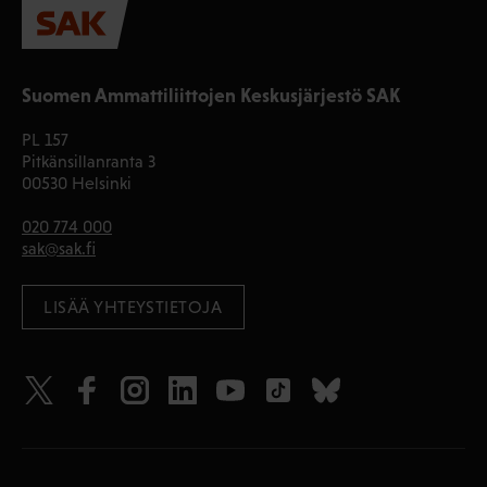
Suomen Ammattiliittojen Keskusjärjestö SAK
PL 157
Pitkänsillanranta 3
00530 Helsinki
020 774 000
sak@sak.fi
LISÄÄ YHTEYSTIETOJA