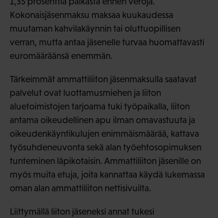
1,35 prosenttia palkasta ennen veroja.
Kokonaisjäsenmaksu maksaa kuukaudessa
muutaman kahvilakäynnin tai oluttuopillisen
verran, mutta antaa jäsenelle turvaa huomattavasti
euromääräänsä enemmän.
Tärkeimmät ammattiliiton jäsenmaksulla saatavat
palvelut ovat luottamusmiehen ja liiton
aluetoimistojen tarjoama tuki työpaikalla, liiton
antama oikeudellinen apu ilman omavastuuta ja
oikeudenkäyntikulujen enimmäismäärää, kattava
työsuhdeneuvonta sekä alan työehtosopimuksen
tunteminen läpikotaisin. Ammattiliiton jäsenille on
myös muita etuja, joita kannattaa käydä lukemassa
oman alan ammattiliiton nettisivuilta.
Liittymällä liiton jäseneksi annat tukesi