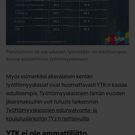
Pienituloisen tai osa-aikaisen työntekijän on edullisempaa
kuulua ammattiliiton työttömyyskassaan
Myös esimerkiksi akavalaisen kentän
työttömyyskassat ovat huomattavasti YTK:n kassaa
edullisempia. Työttömyyskassojen tämän vuoden
jäsenmaksuihin voit tutusta tarkemmin
Työttömyyskassojen edunvalvonta- ja
koulutusjärjestön TYJ:n nettisivuilla
.
YTK ei ole ammattiliitto