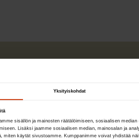
Harri Järvinen
Yksityiskohdat
Harri Järvinen työskenteli SAK:ssa yhteyspäällikk
Lue lisää kirjoittajasta
itä
mme sisällön ja mainosten räätälöimiseen, sosiaalisen median
iseen. Lisäksi jaamme sosiaalisen median, mainosalan ja analy
, miten käytät sivustoamme. Kumppanimme voivat yhdistää näitä t