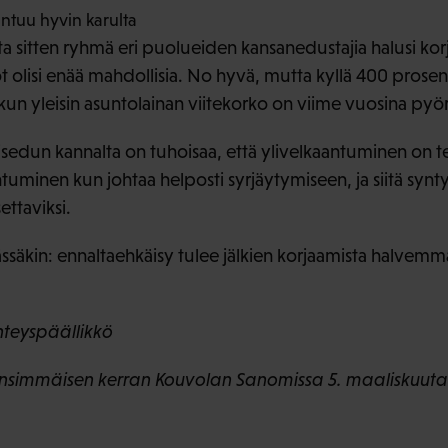
ntuu hyvin karulta
a sitten ryhmä eri puolueiden kansanedustajia halusi korjat
t olisi enää mahdollisia. No hyvä, mutta kyllä 400 prose
kun yleisin asuntolainan viitekorko on viime vuosina pyör
edun kannalta on tuhoisaa, että ylivelkaantuminen on teh
tuminen kun johtaa helposti syrjäytymiseen, ja siitä synt
ttaviksi.
ssäkin: ennaltaehkäisy tulee jälkien korjaamista halvemma
yhteyspäällikkö
u ensimmäisen kerran Kouvolan Sanomissa 5. maaliskuuta