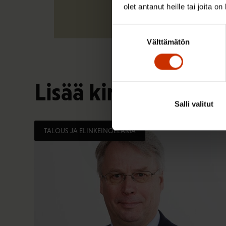
olet antanut heille tai joita o
Suostumuksen
Välttämätön
valinta
Lisää kirjoittajalta
Salli valitut
TALOUS JA ELINKEINOELÄMÄ