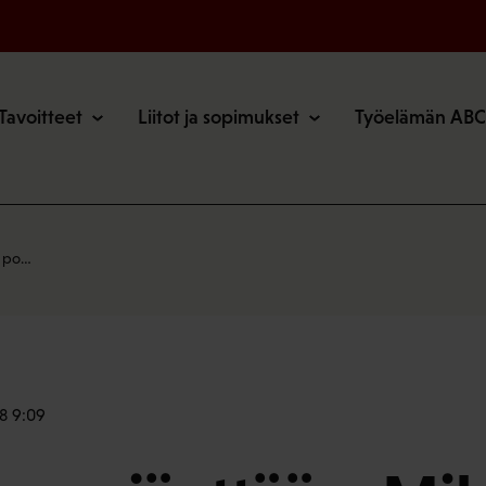
o
Tavoitteet
Liitot ja sopimukset
Työelämän ABC
si po…
18 9:09