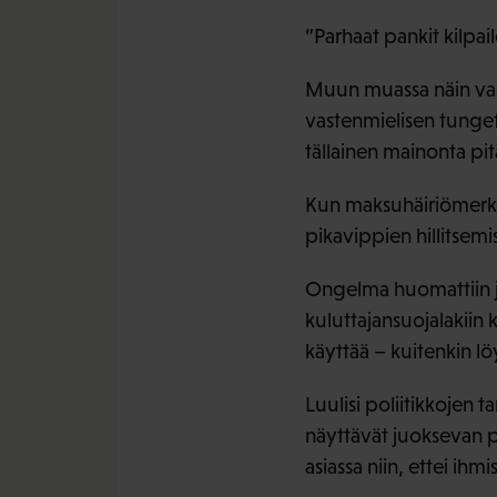
”Parhaat pankit kilpail
Muun muassa näin vas
vastenmielisen tunget
tällainen mainonta pit
Kun maksuhäiriömerkint
pikavippien hillitsem
Ongelma huomattiin j
kuluttajansuojalakiin k
käyttää – kuitenkin lö
Luulisi poliitikkojen 
näyttävät juoksevan p
asiassa niin, ettei ihm