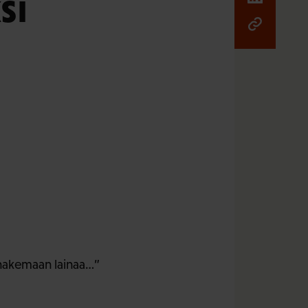
si
hakemaan lainaa…”