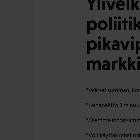
Ylivelk
poliiti
pikavi
markki
”Valitset summan, koro
”Lainapäätös 3 minuutis
”Olemme innoissamme 
”Voit käyttää rahat m