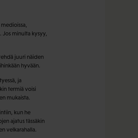
 medioissa,
. Jos minulta kysyy,
tehdä juuri näiden
mihinkään hyvään.
yessä, ja
kin termiä voisi
sen mukaista.
ntiin, kun he
en ajatus tässäkin
en velkarahalla.