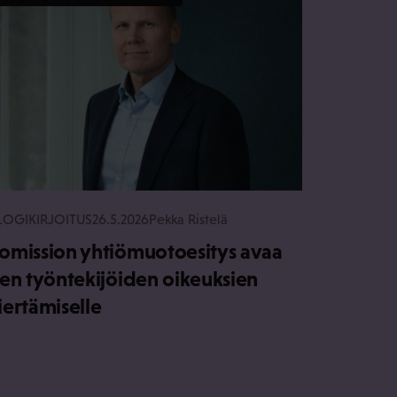
LOGIKIRJOITUS
26.5.2026
Pekka Ristelä
omission yhtiömuotoesitys avaa
ien työntekijöiden oikeuksien
iertämiselle