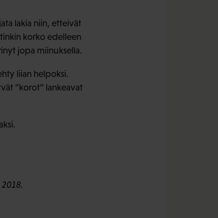
a lakia niin, etteivät
ntinkin korko edelleen
inyt jopa miinuksella.
ty liian helpoksi.
yvät ”korot” lankeavat
ksi.
 2018.