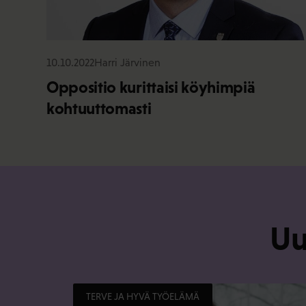
10.10.2022
Harri Järvinen
Oppositio kurittaisi köyhimpiä
kohtuuttomasti
Uu
TERVE JA HYVÄ TYÖELÄMÄ