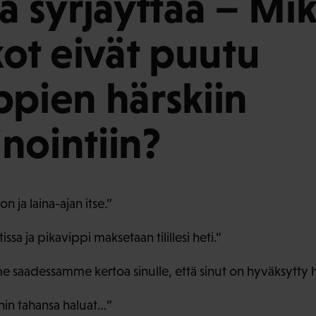
a syrjäyttää – Mik
kot eivät puutu
ppien härskiin
nointiin?
n ja laina-ajan itse.”
sa ja pikavippi maksetaan tilillesi heti.”
saadessamme kertoa sinulle, että sinut on hyväksytty 
ihin tahansa haluat…”