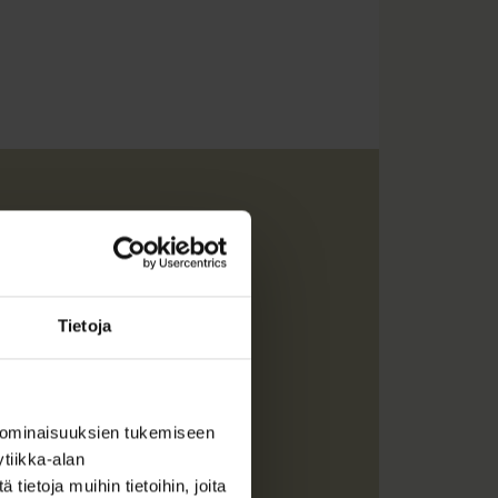
Tietoja
önä.
 ominaisuuksien tukemiseen
tiikka-alan
ietoja muihin tietoihin, joita