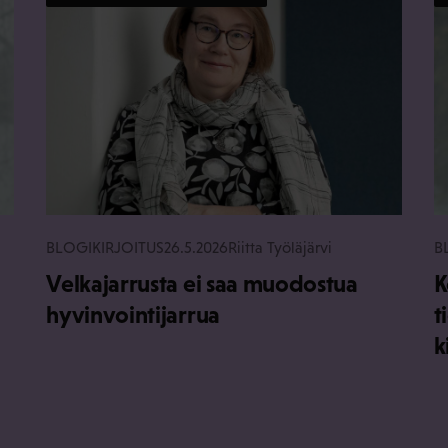
BLOGIKIRJOITUS
26.5.2026
Riitta Työläjärvi
B
Velkajarrusta ei saa muodostua
K
hyvinvointijarrua
t
k