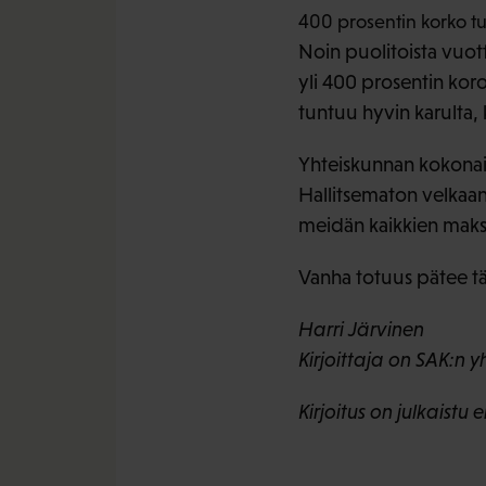
400 prosentin korko tu
Noin puolitoista vuott
yli 400 prosentin koro
tuntuu hyvin karulta, 
Yhteiskunnan kokonais
Hallitsematon velkaan
meidän kaikkien makse
Vanha totuus pätee tä
Harri Järvinen
Kirjoittaja on SAK:n 
Kirjoitus on julkaist