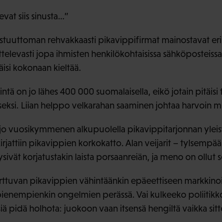
evat siis sinusta…”
tuuttoman rehvakkaasti pikavippifirmat mainostavat eri
televasti jopa ihmisten henkilökohtaisissa sähköposteissa
äisi kokonaan kieltää.
ä on jo lähes 400 000 suomalaisella, eikö jotain pitäisi 
iseksi. Liian helppo velkarahan saaminen johtaa harvoin 
o vuosikymmenen alkupuolella pikavippitarjonnan yleist
irjattiin pikavippien korkokatto. Alan veijarit – tylsempää
ysivät korjatustakin laista porsaanreiän, ja meno on ollut 
tarttuvan pikavippien vähintäänkin epäeettiseen markkinoi
ienempienkin ongelmien perässä. Vai kulkeeko poliitikkoj
isiä pidä holhota: juokoon vaan itsensä hengiltä vaikka sitt