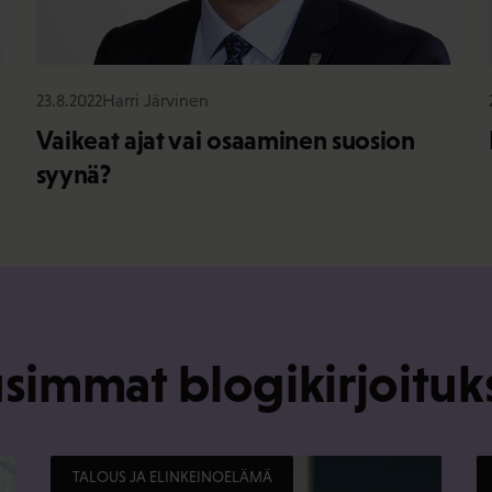
23.8.2022
Harri Järvinen
Vaikeat ajat vai osaaminen suosion
syynä?
simmat blogikirjoituk
TALOUS JA ELINKEINOELÄMÄ