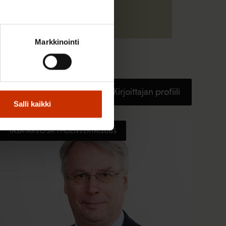
Markkinointi
Kirjoittajan profiili
Salli kaikki
TASA-ARVO JA YHDENVERTAISUUS