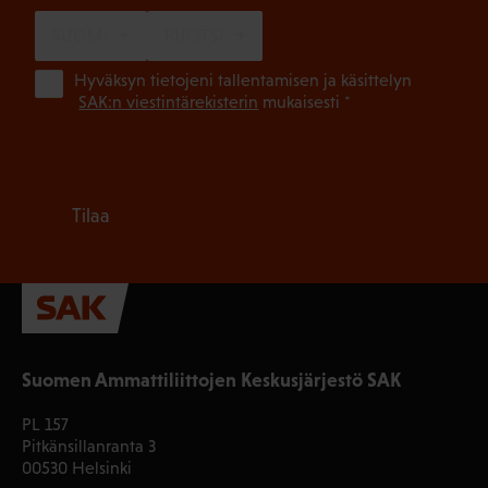
SUOMI
RUOTSI
(Pa
Hyväksyn tietojeni tallentamisen ja käsittelyn
SAK:n viestintärekisterin
mukaisesti *
Tilaa
Suomen Ammattiliittojen Keskusjärjestö SAK
PL 157
Pitkänsillanranta 3
00530 Helsinki