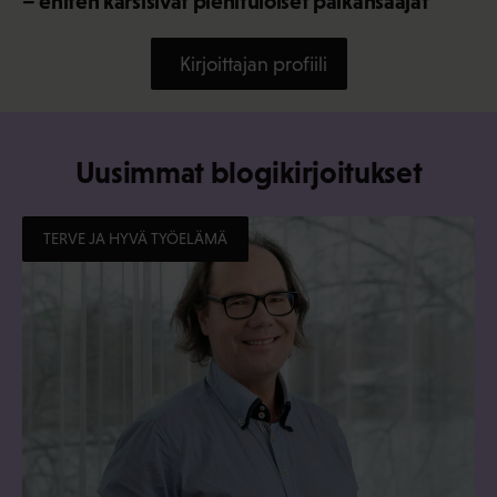
– eniten kärsisivät pienituloiset palkansaajat
Kirjoittajan profiili
Uusimmat blogikirjoitukset
TERVE JA HYVÄ TYÖELÄMÄ