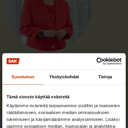
Saana Siekkinen
Olen yhteiskuntapolitiikan osaston johtaja ja SAK:n
Suostumus
Yksityiskohdat
Tietoja
johtoryhmän jäsen.
Lue lisää kirjoittajasta
Tämä sivusto käyttää evästeitä
Käytämme evästeitä tarjoamamme sisällön ja mainosten
räätälöimiseen, sosiaalisen median ominaisuuksien
tukemiseen ja kävijämäärämme analysoimiseen. Lisäksi
Jaa
jaamme sosiaalisen median, mainosalan ja analytiikka-