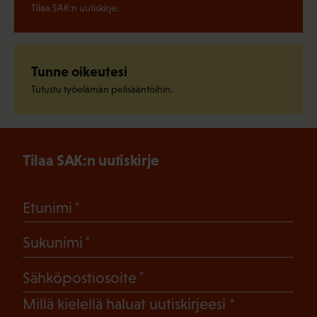
Tilaa SAK:n uutiskirje.
Tunne oikeutesi
Tutustu työelämän pelisääntöihin.
Tilaa SAK:n uutiskirje
(Pakollinen)
Etunimi
(Pakollinen)
Sukunimi
(Pakollinen)
Sähköpostiosoite
(Pakollinen)
Millä kielellä haluat uutiskirjeesi