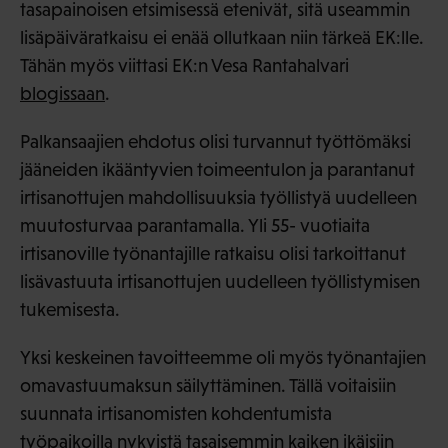
tasapainoisen etsimisessä etenivät, sitä useammin
lisäpäiväratkaisu ei enää ollutkaan niin tärkeä EK:lle.
Tähän myös viittasi EK:n Vesa Rantahalvari
blogissaan
.
Palkansaajien ehdotus olisi turvannut työttömäksi
jääneiden ikääntyvien toimeentulon ja parantanut
irtisanottujen mahdollisuuksia työllistyä uudelleen
muutosturvaa parantamalla. Yli 55- vuotiaita
irtisanoville työnantajille ratkaisu olisi tarkoittanut
lisävastuuta irtisanottujen uudelleen työllistymisen
tukemisesta.
Yksi keskeinen tavoitteemme oli myös työnantajien
omavastuumaksun säilyttäminen. Tällä voitaisiin
suunnata irtisanomisten kohdentumista
työpaikoilla nykyistä tasaisemmin kaiken ikäisiin