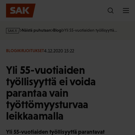
Hyppää
sisältöön
s
Näistä puhutaan
Blogi
Yli 55-vuotiaiden työllisyyttä…
a
k
·
4.12.2020 15:22
BLOGIKIRJOITUKSET
f
i
Yli 55-vuotiaiden
työllisyyttä ei voida
parantaa vain
työttömyysturvaa
leikkaamalla
Yli 55-vuotiaiden työllisyyttä parantavat