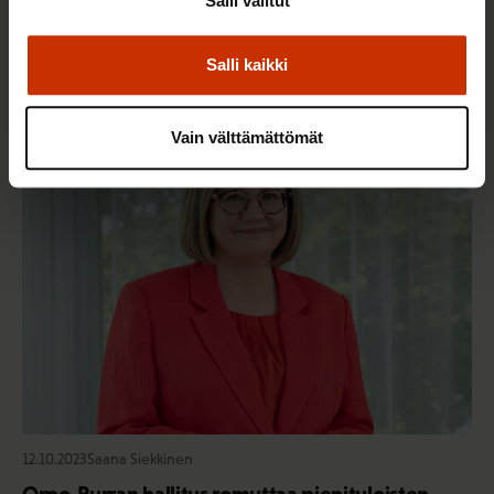
Orpon hallitus on lisännyt työntekijöiden
Salli valitut
epävarmuutta ja se vaikuttaa nyt koko Suomen
talouteen
Salli kaikki
Vain välttämättömät
TALOUS JA ELINKEINOELÄMÄ
12.10.2023
Saana Siekkinen