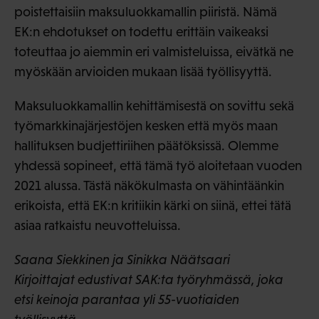
poistettaisiin maksuluokkamallin piiristä. Nämä
EK:n ehdotukset on todettu erittäin vaikeaksi
toteuttaa jo aiemmin eri valmisteluissa, eivätkä ne
myöskään arvioiden mukaan lisää työllisyyttä.
Maksuluokkamallin kehittämisestä on sovittu sekä
työmarkkinajärjestöjen kesken että myös maan
hallituksen budjettiriihen päätöksissä. Olemme
yhdessä sopineet, että tämä työ aloitetaan vuoden
2021 alussa. Tästä näkökulmasta on vähintäänkin
erikoista, että EK:n kritiikin kärki on siinä, ettei tätä
asiaa ratkaistu neuvotteluissa.
Saana Siekkinen ja Sinikka Näätsaari
Kirjoittajat edustivat SAK:ta työryhmässä, joka
etsi keinoja parantaa yli 55-vuotiaiden