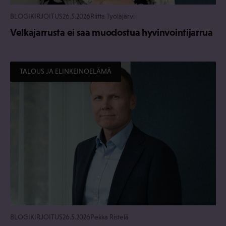
BLOGIKIRJOITUS
26.5.2026
Riitta Työläjärvi
Velkajarrusta ei saa muodostua hyvinvointijarrua
TALOUS JA ELINKEINOELÄMÄ
BLOGIKIRJOITUS
26.5.2026
Pekka Ristelä