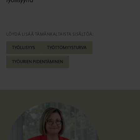
työllisyyttä
LÖYDÄ LISÄÄ TÄMÄNKALTAISTA SISÄLTÖÄ:
TYÖLLISYYS
TYÖTTÖMYYSTURVA
TYÖURIEN PIDENTÄMINEN