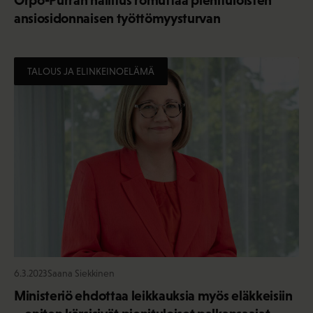
Orpo-Purran hallitus romuttaa pienituloisten
ansiosidonnaisen työttömyysturvan
TALOUS JA ELINKEINOELÄMÄ
6.3.2023
Saana Siekkinen
Ministeriö ehdottaa leikkauksia myös eläkkeisiin