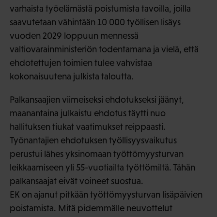
varhaista työelämästä poistumista tavoilla, joilla
saavutetaan vähintään 10 000 työllisen lisäys
vuoden 2029 loppuun mennessä
valtiovarainministeriön todentamana ja vielä, että
ehdotettujen toimien tulee vahvistaa
kokonaisuutena julkista taloutta.
Palkansaajien viimeiseksi ehdotukseksi jäänyt,
maanantaina julkaistu
ehdotus
täytti nuo
hallituksen tiukat vaatimukset reippaasti.
Työnantajien ehdotuksen työllisyysvaikutus
perustui lähes yksinomaan työttömyysturvan
leikkaamiseen yli 55-vuotiailta työttömiltä. Tähän
palkansaajat eivät voineet suostua.
EK on ajanut pitkään työttömyysturvan lisäpäivien
poistamista. Mitä pidemmälle neuvottelut