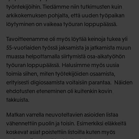
työntekijöihin. Tiedämme niin tutkimusten kuin
arkikokemuksen pohjalta, että uuden työpaikan
löytyminen on vaikeaa työuran loppupäässä.
Tavoitteenamme oli myös löytää keinoja tukea yli
55-vuotiaiden työssä jaksamista ja jatkamista muun
muassa helpottamalla siirtymistä osa-aikatyöhön
työuran loppupäässä. Halusimme myös uusia
toimia siihen, miten työtekijöiden osaamista,
erityisesti digiosaamista voitaisiin parantaa. Näiden
ehdotusten eteneminen oli kuitenkin kovin
takkuista.
Matkan varrella neuvoteltavien asioiden listaa
vähennettiin puolin ja toisin. Esimerkiksi eläkkeitä
koskevat asiat poistettiin listoilta kuten myös