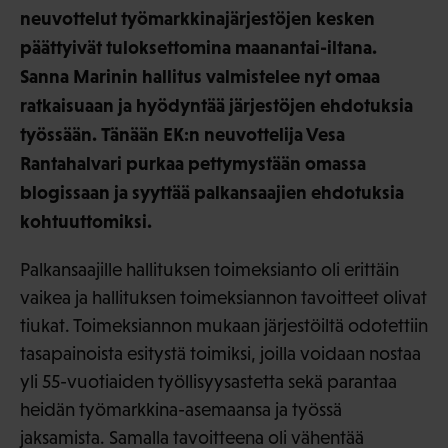
neuvottelut työmarkkinajärjestöjen kesken
päättyivät tuloksettomina maanantai-iltana.
Sanna Marinin hallitus valmistelee nyt omaa
ratkaisuaan ja hyödyntää järjestöjen ehdotuksia
työssään. Tänään EK:n neuvottelija Vesa
Rantahalvari purkaa pettymystään omassa
blogissaan ja syyttää palkansaajien ehdotuksia
kohtuuttomiksi.
Palkansaajille hallituksen toimeksianto oli erittäin
vaikea ja hallituksen toimeksiannon tavoitteet olivat
tiukat. Toimeksiannon mukaan järjestöiltä odotettiin
tasapainoista esitystä toimiksi, joilla voidaan nostaa
yli 55-vuotiaiden työllisyysastetta sekä parantaa
heidän työmarkkina-asemaansa ja työssä
jaksamista. Samalla tavoitteena oli vähentää