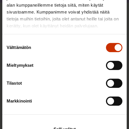
alan kumppaneillemme tietoja siitä, miten käytät
sivustoamme. Kumppanimme voivat yhdistää näitä
Lisää kirjoittajalta
tietoja muihin tietoihin, joita olet antanut heille tai joita on
kerätty, kun olet käyttänyt heidän palvelujaan.
SOSIAALITURVA
Suostumuksen
Välttämätön
valinta
Mieltymykset
Tilastot
Markkinointi
7.10.2025
Saana Siekkinen