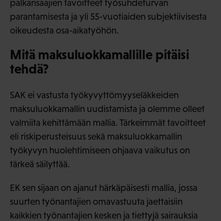
palkansaajien tavoitteet työsuhdeturvan
parantamisesta ja yli 55-vuotiaiden subjektiivisesta
oikeudesta osa-aikatyöhön.
Mitä maksuluokkamallille pitäisi
tehdä?
SAK ei vastusta työkyvyttömyyseläkkeiden
maksuluokkamallin uudistamista ja olemme olleet
valmiita kehittämään mallia. Tärkeimmät tavoitteet
eli riskiperusteisuus sekä maksuluokkamallin
työkyvyn huolehtimiseen ohjaava vaikutus on
tärkeä säilyttää.
EK sen sijaan on ajanut härkäpäisesti mallia, jossa
suurten työnantajien omavastuuta jaettaisiin
kaikkien työnantajien kesken ja tiettyjä sairauksia