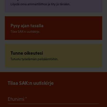
Löydä oma ammattiliittosi ja liity jo tänään.
Pysy ajan tasalla
Tilaa SAK:n uutiskirje.
Tunne oikeutesi
Tutustu työelämän pelisääntöihin.
Tilaa SAK:n uutiskirje
(Pakollinen)
Etunimi