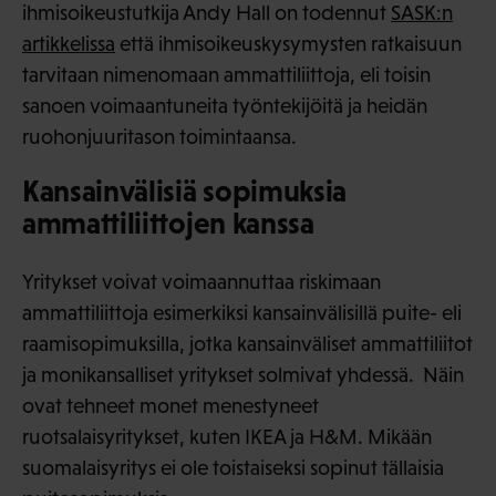
ihmisoikeustutkija Andy Hall on todennut
SASK:n
artikkelissa
että ihmisoikeuskysymysten ratkaisuun
tarvitaan nimenomaan ammattiliittoja, eli toisin
sanoen voimaantuneita työntekijöitä ja heidän
ruohonjuuritason toimintaansa.
Kansainvälisiä sopimuksia
ammattiliittojen kanssa
Yritykset voivat voimaannuttaa riskimaan
ammattiliittoja esimerkiksi kansainvälisillä puite- eli
raamisopimuksilla, jotka kansainväliset ammattiliitot
ja monikansalliset yritykset solmivat yhdessä. Näin
ovat tehneet monet menestyneet
ruotsalaisyritykset, kuten IKEA ja H&M. Mikään
suomalaisyritys ei ole toistaiseksi sopinut tällaisia