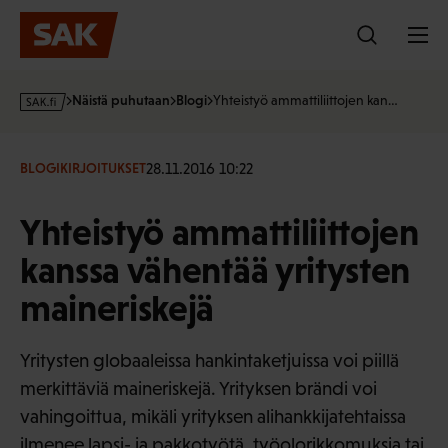
Hyppää
sisältöön
s
Näistä puhutaan
Blogi
Yhteistyö ammattiliittojen kan…
a
k
·
28.11.2016 10:22
BLOGIKIRJOITUKSET
f
i
Yhteistyö ammattiliittojen
kanssa vähentää yritysten
maineriskejä
Yritysten globaaleissa hankintaketjuissa voi piillä
merkittäviä maineriskejä. Yrityksen brändi voi
vahingoittua, mikäli yrityksen alihankkijatehtaissa
ilmenee lapsi- ja pakkotyötä, työolorikkomuksia tai