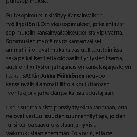
puitesopimuksia.
Puitesopimuksiin sisältyy Kansainvälisen
työjärjestön ILO:n yleissopimukset, jotka antavat
sopimuksiin kansainvälisoikeudellista vipuvartta.
Sopimusten myötä myös kansainväliset
ammattiliitot ovat mukana vastuullisuustoimissa
sekä paikallisesti että globaalisti yritysten itsensä,
auditointiyritysten ja hajanaisten kansalaisjärjestöjen
Jukka Pääkkönen
lisäksi. SASKin
neuvoo
kansainvälisiä ammattiliittoja kouluttamaan
työntekijöitä ja heidän paikallisia edustajiaan.
Usein suomalaisista pörssiyrityksistä sanotaan, että
ne ovat vastuullisuuden suunnannäyttäjiä, joiden
tulisi kertoa saavutuksistaan ja hyvistä
vaikutuksistaan enemmän. Toivoisin, että ne