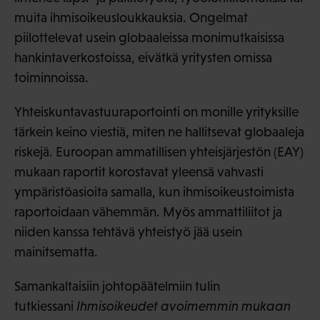
muita ihmisoikeusloukkauksia. Ongelmat
piilottelevat usein globaaleissa monimutkaisissa
hankintaverkostoissa, eivätkä yritysten omissa
toiminnoissa.
Yhteiskuntavastuuraportointi on monille yrityksille
tärkein keino viestiä, miten ne hallitsevat globaaleja
riskejä. Euroopan ammatillisen yhteisjärjestön (EAY)
mukaan raportit korostavat yleensä vahvasti
ympäristöasioita samalla, kun ihmisoikeustoimista
raportoidaan vähemmän. Myös ammattiliitot ja
niiden kanssa tehtävä yhteistyö jää usein
mainitsematta.
Samankaltaisiin johtopäätelmiin tulin
tutkiessani
Ihmisoikeudet avoimemmin mukaan