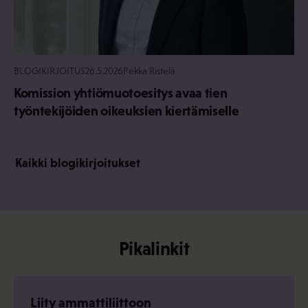
BLOGIKIRJOITUS
26.5.2026
Pekka Ristelä
Komission yhtiömuotoesitys avaa tien
työntekijöiden oikeuksien kiertämiselle
Kaikki blogikirjoitukset
Pikalinkit
Liity ammattiliittoon