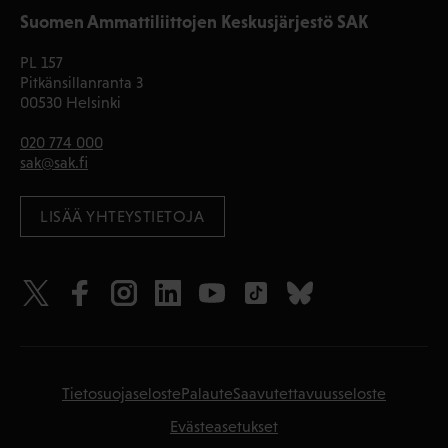
Suomen Ammattiliittojen Keskusjärjestö SAK
PL 157
Pitkänsillanranta 3
00530 Helsinki
020 774 000
sak@sak.fi
LISÄÄ YHTEYSTIETOJA
Tietosuojaseloste
Palaute
Saavutettavuusseloste
Evästeasetukset