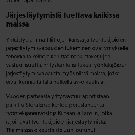
voivat jopa nousta.
Järjestäytymistä tuettava kaikissa
maissa
Yhteistyö ammattiliittojen kanssa ja työntekijöiden
järjestäytymisvapauden tukeminen ovat yritykselle
tehokkaita keinoja kehittää hankintaketjujen
vastuullisuutta. Yritysten tulisi tukea työntekijöiden
järjestäytymisvapautta myös niissä maissa, jotka
eivät kunnioita tällä hetkellä ay-oikeuksia.
Vuoden parhaasta yritysvastuuraportistaan
palkittu
Stora Enso
kertoo perustaneensa
työntekijäneuvostoja Kiinaan ja Laosiin, jotka
rajoittavat työntekijöiden järjestäytymistä.
Thaimaassa oikeustaisteluun joutunut