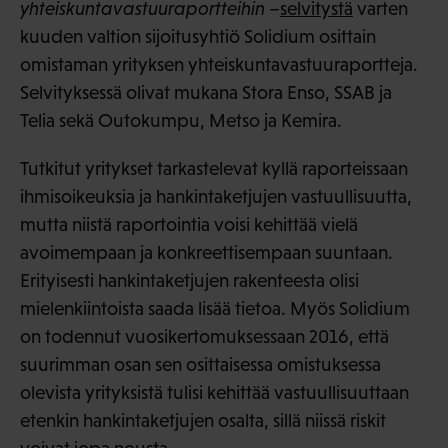
yhteiskuntavastuuraportteihin
–
selvitystä
varten
kuuden valtion sijoitusyhtiö Solidium osittain
omistaman yrityksen yhteiskuntavastuuraportteja.
Selvityksessä olivat mukana Stora Enso, SSAB ja
Telia sekä Outokumpu, Metso ja Kemira.
Tutkitut yritykset tarkastelevat kyllä raporteissaan
ihmisoikeuksia ja hankintaketjujen vastuullisuutta,
mutta niistä raportointia voisi kehittää vielä
avoimempaan ja konkreettisempaan suuntaan.
Erityisesti hankintaketjujen rakenteesta olisi
mielenkiintoista saada lisää tietoa. Myös Solidium
on todennut vuosikertomuksessaan 2016, että
suurimman osan sen osittaisessa omistuksessa
olevista yrityksistä tulisi kehittää vastuullisuuttaan
etenkin hankintaketjujen osalta, sillä niissä riskit