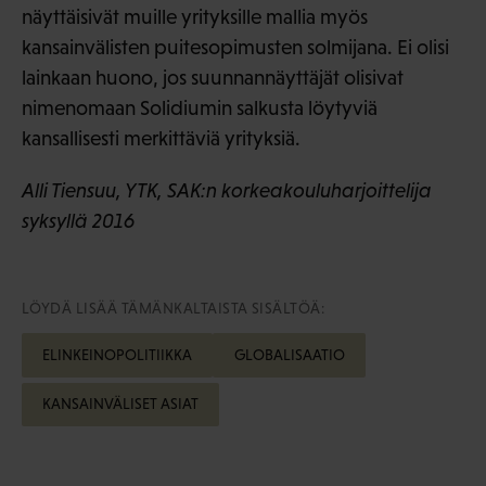
näyttäisivät muille yrityksille mallia myös
kansainvälisten puitesopimusten solmijana. Ei olisi
lainkaan huono, jos suunnannäyttäjät olisivat
nimenomaan Solidiumin salkusta löytyviä
kansallisesti merkittäviä yrityksiä.
Alli Tiensuu, YTK, SAK:n korkeakouluharjoittelija
syksyllä 2016
LÖYDÄ LISÄÄ TÄMÄNKALTAISTA SISÄLTÖÄ:
ELINKEINOPOLITIIKKA
GLOBALISAATIO
KANSAINVÄLISET ASIAT