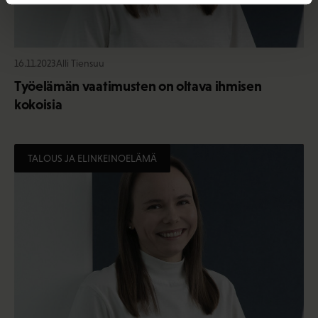
16.11.2023
Alli Tiensuu
Työelämän vaatimusten on oltava ihmisen
kokoisia
TALOUS JA ELINKEINOELÄMÄ