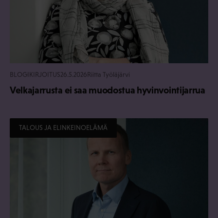
BLOGIKIRJOITUS
26.5.2026
Riitta Työläjärvi
Velkajarrusta ei saa muodostua hyvinvointijarrua
TALOUS JA ELINKEINOELÄMÄ