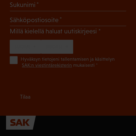
(Pakollinen)
Sukunimi
(Pakollinen)
Sähköpostiosoite
(Pakollinen)
Millä kielellä haluat uutiskirjeesi
SUOMI
RUOTSI
(Pa
Hyväksyn tietojeni tallentamisen ja käsittelyn
SAK:n viestintärekisterin
mukaisesti *
Tilaa