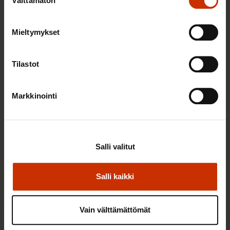
Välttämätön
valinta
Mieltymykset
4.12.2023
Alli Tiensuu
Tilastot
Vammaiset ihmiset kohtaavat edelleen paljon
syrjintää
Markkinointi
TASA-ARVO JA YHDENVERTAISUUS
Salli valitut
Salli kaikki
Vain välttämättömät