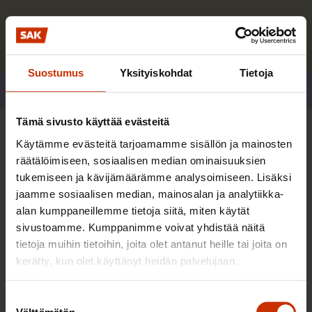
Lue lisää kirjoittajasta
Suostumus
Yksityiskohdat
Tietoja
Jaa
Tämä sivusto käyttää evästeitä
Lisää kirjoittajalta
Käytämme evästeitä tarjoamamme sisällön ja mainosten
räätälöimiseen, sosiaalisen median ominaisuuksien
tukemiseen ja kävijämäärämme analysoimiseen. Lisäksi
TASA-ARVO JA YHDENVERTAISUUS
jaamme sosiaalisen median, mainosalan ja analytiikka-
alan kumppaneillemme tietoja siitä, miten käytät
sivustoamme. Kumppanimme voivat yhdistää näitä
tietoja muihin tietoihin, joita olet antanut heille tai joita on
kerätty, kun olet käyttänyt heidän palvelujaan.
Suostumuksen