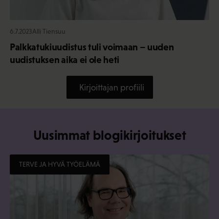
6.7.2023
Alli Tiensuu
Palkkatukiuudistus tuli voimaan – uuden
uudistuksen aika ei ole heti
Kirjoittajan profiili
Uusimmat blogikirjoitukset
TERVE JA HYVÄ TYÖELÄMÄ