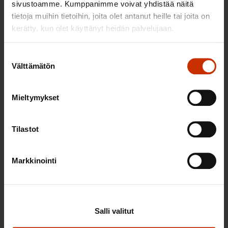
sivustoamme. Kumppanimme voivat yhdistää näitä
tietoja muihin tietoihin, joita olet antanut heille tai joita on
TASA-ARVO JA YHDENVERTAISUUS
kerätty, kun olet käyttänyt heidän palvelujaan.
Suostumuksen
Välttämätön
valinta
Mieltymykset
Tilastot
Markkinointi
14.4.2022
Heli Puura
Työelämätiedon ja työsuhdeneuvonnan tarve
kasvaa – työelämän pelisäännöt koskevat kaikkia
Salli valitut