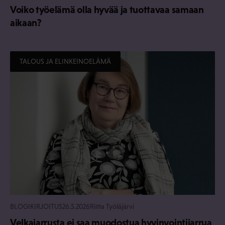
Voiko työelämä olla hyvää ja tuottavaa samaan
aikaan?
TALOUS JA ELINKEINOELÄMÄ
BLOGIKIRJOITUS
26.5.2026
Riitta Työläjärvi
Velkajarrusta ei saa muodostua hyvinvointijarrua