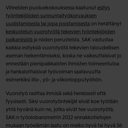
Vihreiden puoluekokouksessa kaatunut
esitys
työntekijöiden sunnuntaityökorvauksen
uudistamisesta tai jopa poistamisesta
on herättänyt
keskustelun vuorotyötä tekevien työntekijöiden
palkanlisistä
ja niiden perusteista. SAK vastustaa
kaikkia esityksiä vuorotyötä tekevien taloudellisen
aseman heikentämiseksi, koska ne vaikeuttaisivat jo
ennestään pienipalkkaisten ihmisten toimeentuloa
ja hankaloittaisivat työvoiman saatavuutta
esimerkiksi ilta-, yö- ja viikonlopputyöhön.
Vuorotyö rasittaa ihmisiä sekä henkisesti että
fyysisesti. Siksi vuorotyöntekijät eivät koe työtään
yhtä hyvänä kuin ne, jotka eivät tee vuorotyötä.
SAK:n työolobarometrin 2022 ennakkotietojen
mukaan työelämän laatu on melko hyvä tai hyvä 36