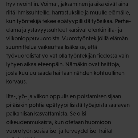
hyvinvointiin. Voimat, jaksaminen ja aika eivät aina
riitä ihmissuhteille, harrastuksille ja muulle elämälle,
kun työntekijä tekee epätyypillistä työaikaa. Perhe-
elämä ja ystävyyssuhteet kärsivät etenkin ilta- ja
viikonloppuvuoroista. Vuorotyöntekijöillä elämän
suunnittelua vaikeuttaa lisäksi se, että
työvuorolistat voivat olla työntekijän tiedossa vain
lyhyen aikaa eteenpäin. Nämäkin ovat haittoja,
josta kuuluu saada haittaan nähden kohtuullinen
korvaus.
Ilta-, yö- ja viikonloppulisien poistamisen sijaan
pitäisikin pohtia epätyypillisistä työajoista saatavan
palkanlisän kasvattamista. Se olisi
oikeudenmukaista, kun otetaan huomioon
vuorotyön sosiaaliset ja terveydelliset haitat