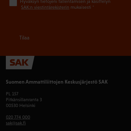
(Pa
Hyväksyn tietojeni tallentamisen ja käsittelyn
SAK:n viestintärekisterin
mukaisesti *
Tilaa
Suomen Ammattiliittojen Keskusjärjestö SAK
PL 157
Pitkänsillanranta 3
00530 Helsinki
020 774 000
sak@sak.fi