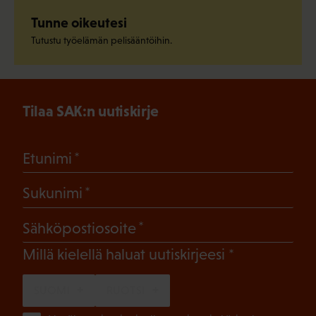
Tunne oikeutesi
Tutustu työelämän pelisääntöihin.
Tilaa SAK:n uutiskirje
(Pakollinen)
Etunimi
(Pakollinen)
Sukunimi
(Pakollinen)
Sähköpostiosoite
(Pakollinen)
Millä kielellä haluat uutiskirjeesi
SUOMI
RUOTSI