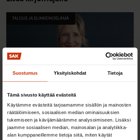
TALOUS JA ELINKEINOELÄMÄ
Suostumus
Yksityiskohdat
Tietoja
Tämä sivusto käyttää evästeitä
Käytämme evästeitä tarjoamamme sisällön ja mainosten
5.12.2023
Heli Puura
räätälöimiseen, sosiaalisen median ominaisuuksien
Miten voimme vahvistaa kilpailukykyä ja
tukemiseen ja kävijämäärämme analysoimiseen. Lisäksi
työllisyyttä?
jaamme sosiaalisen median, mainosalan ja analytiikka-
alan kumppaneillemme tietoja siitä, miten käytät