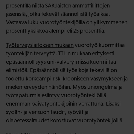
prosentilla niistä SAK:laisten ammattiliittojen
jäsenistä, jotka tekevät säännöllistä työaikaa.
Vastaava luku vuorotyöntekijöillä on yli kymmenen
prosenttiyksikköä alempi eli 25 prosenttia.
Työterveyslaitoksen mukaan
vuorotyö kuormittaa
työntekijän terveyttä. TTL:n mukaan erityisesti
epäsäännöllisyys uni-valverytmissä kuormittaa
elimistöä. Epäsäännöllisiä työaikoja tekevillä on
todettu korkeampi riski krooniseen väsymykseen ja
mielenterveyden häiriöihin. Myös uniongelmia ja
työtapaturmia esiintyy vuorotyöntekijöillä
enemmän päivätyöntekijöihin verrattuna. Lisäksi
sydän- ja verisuonitaudit, syövät ja
diabetessairaudet korostuvat vuorotyöntekijöillä.