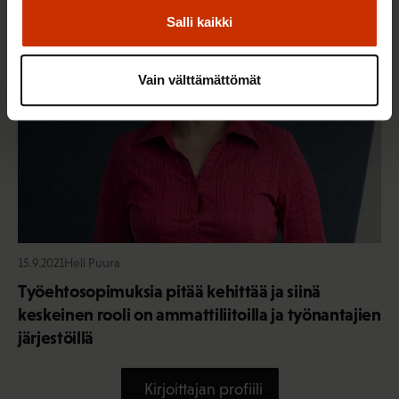
TASA-ARVO JA YHDENVERTAISUUS
Salli kaikki
Vain välttämättömät
15.9.2021
Heli Puura
Työehtosopimuksia pitää kehittää ja siinä
keskeinen rooli on ammattiliitoilla ja työnantajien
järjestöillä
Kirjoittajan profiili