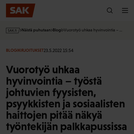
Hyppää
sisältöön
s
Näistä puhutaan
Blogi
Vuorotyö uhkaa hyvinvointia – …
a
k
·
23.5.2022 15:54
BLOGIKIRJOITUKSET
f
i
Vuorotyö uhkaa
hyvinvointia – työstä
johtuvien fyysisten,
psyykkisten ja sosiaalisten
haittojen pitää näkyä
työntekijän palkkapussissa