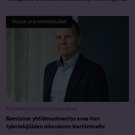
TALOUS JA ELINKEINOELÄMÄ
BLOGIKIRJOITUS
26.5.2026
Pekka Ristelä
Komission yhtiömuotoesitys avaa tien
työntekijöiden oikeuksien kiertämiselle