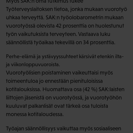
Myös SAK:n oma tutkimus tukee
Työterveyslaitoksen tietoa, jonka mukaan vuorotyö
uhkaa terveyttä. SAK:n työolobarometrin mukaan
vuorotyössä olevista 42 prosenttia on huolestunut
työn vaikutuksista terveyteen. Vastaava luku
säännöllistä työaikaa tekevillä on 34 prosenttia.
Perhe-elämä ja ystävyyssuhteet kärsivät etenkin ilta-
ja viikonloppuvuoroista.
Vuorotyölisien poistaminen vaikeuttaisi myös
toimeentuloa jo ennestään pienituloisissa
kotitalouksissa. Huomattava osa (42 %) SAK:laisten
liittojen jäsenistä on vuorotyössä, ja vuorotyöhön
kuuluvat palkanlisät ovat tärkeä osa tuloista
monessa kotitaloudessa.
Työajan säännöllisyys vaikuttaa myös sosiaaliseen