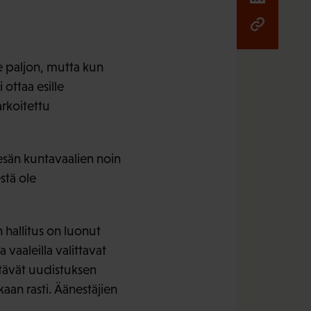
le paljon, mutta kun
 ottaa esille
arkoitettu
esän kuntavaalien noin
stä ole
 hallitus on luonut
 vaaleilla valittavat
tävät uudistuksen
aan rasti. Äänestäjien