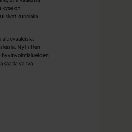
ta kyse on
ulisivat kunnialla
aluevaaleista.
teista. Nyt sitten
to hyvinvointialueiden
ää saada vahva