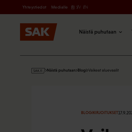
Secondary
Hyppää
Yhteystiedot
Medialle
FI
SV
EN
sisältöön
Päävalikk
Näistä puhutaan
s
Näistä puhutaan
Blogi
Vaikeat aluevaalit
a
k
·
f
i
17.9.20
BLOGIKIRJOITUKSET