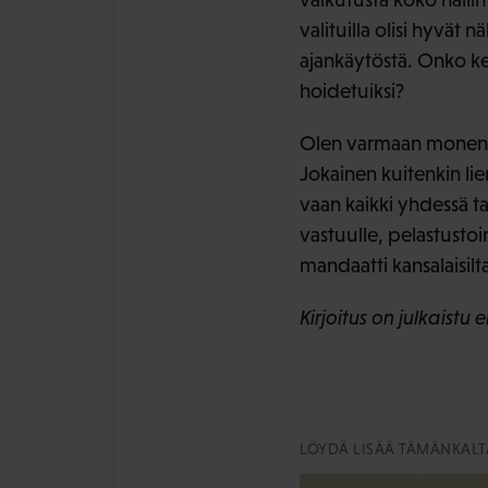
valituilla olisi hyvät 
ajankäytöstä. Onko kene
hoidetuiksi?
Olen varmaan monen m
Jokainen kuitenkin lie
vaan kaikki yhdessä ta
vastuulle, pelastusto
mandaatti kansalaisilta
Kirjoitus on julkaist
LÖYDÄ LISÄÄ TÄMÄNKALTA