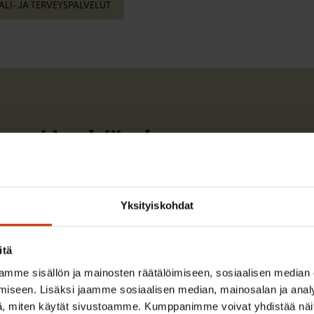
ALI- JA TERVEYSPALVELUT
Harri Järvinen
Harri Järvinen työskenteli SAK:ssa yhteyspäällikk
Yksityiskohdat
Lue lisää kirjoittajasta
itä
mme sisällön ja mainosten räätälöimiseen, sosiaalisen median
iseen. Lisäksi jaamme sosiaalisen median, mainosalan ja analy
, miten käytät sivustoamme. Kumppanimme voivat yhdistää näitä t