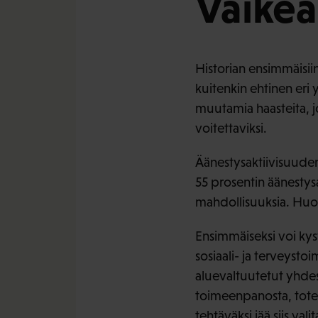
Vaikea
Historian ensimmäisiin
kuitenkin ehtinen eri yh
muutamia haasteita, joi
voitettaviksi.
Äänestysaktiivisuuden
55 prosentin äänestysa
mahdollisuuksia. Hu
Ensimmäiseksi voi kys
sosiaali- ja terveystoi
aluevaltuutetut yhdes
toimeenpanosta, toteut
tehtäväksi jää siis val