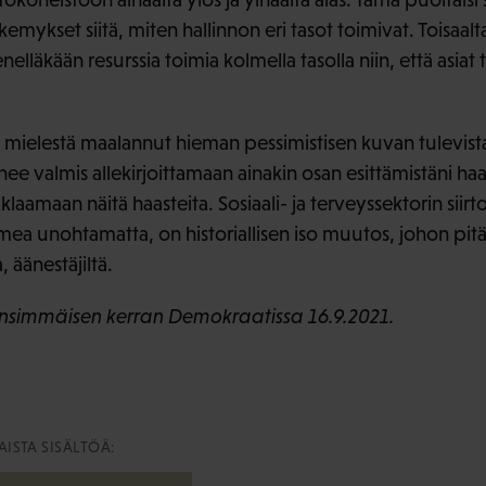
näkemykset siitä, miten hallinnon eri tasot toimivat. Toisaal
lläkään resurssia toimia kolmella tasolla niin, että asiat t
ielestä maalannut hieman pessimistisen kuvan tulevista 
nee valmis allekirjoittamaan ainakin osan esittämistäni haas
klaamaan näitä haasteita. Sosiaali- ja terveyssektorin siir
imea unohtamatta, on historiallisen iso muutos, johon pit
, äänestäjiltä.
u ensimmäisen kerran Demokraatissa 16.9.2021.
ISTA SISÄLTÖÄ: