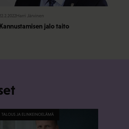
22.2.2022
Harri Järvinen
Kannustamisen jalo taito
set
TALOUS JA ELINKEINOELÄMÄ