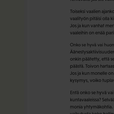
Toiseksi vaalien ajan
vaalityön pitäisi oll
Jos ja kun vanhat merk
vaaleihin on enää pari
Onko se hyvä vai huono
Äänestysaktiivisuuden
onkin päätetty, että 
päästä. Toivon hartaas
Jos ja kun monelle on 
kysymys, voiko tupla
Entä onko se hyvä vai
kuntavaaleissa? Selvää 
monia yhtymäkohtia. M
vaikutusta koko hallint