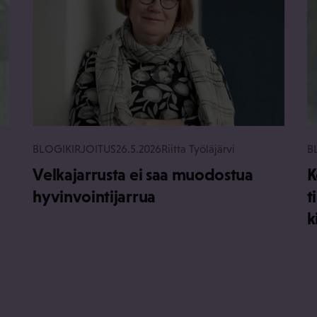
BLOGIKIRJOITUS
26.5.2026
Riitta Työläjärvi
B
Velkajarrusta ei saa muodostua
K
hyvinvointijarrua
t
k