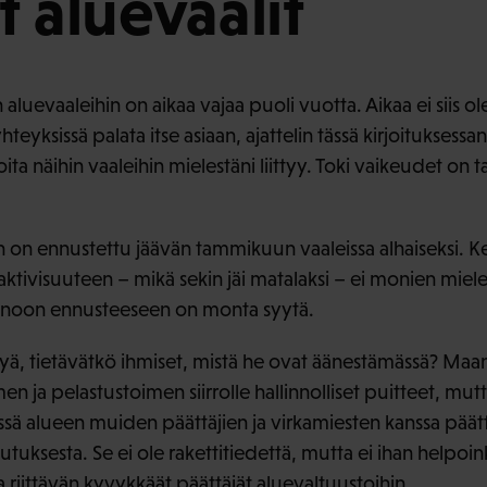
t aluevaalit
 aluevaaleihin on aikaa vajaa puoli vuotta. Aikaa ei siis o
teyksissä palata itse asiaan, ajattelin tässä kirjoituksessani
ta näihin vaaleihin mielestäni liittyy. Toki vaikeudet on t
 on ennustettu jäävän tammikuun vaaleissa alhaiseksi. K
ktivisuuteen – mikä sekin jäi matalaksi – ei monien miele
onoon ennusteeseen on monta syytä.
yä, tietävätkö ihmiset, mistä he ovat äänestämässä? Maan
men ja pelastustoimen siirrolle hallinnolliset puitteet, mutta
sä alueen muiden päättäjien ja virkamiesten kanssa päät
uksesta. Se ei ole rakettitiedettä, mutta ei ihan helpoink
ita riittävän kyvykkäät päättäjät aluevaltuustoihin.