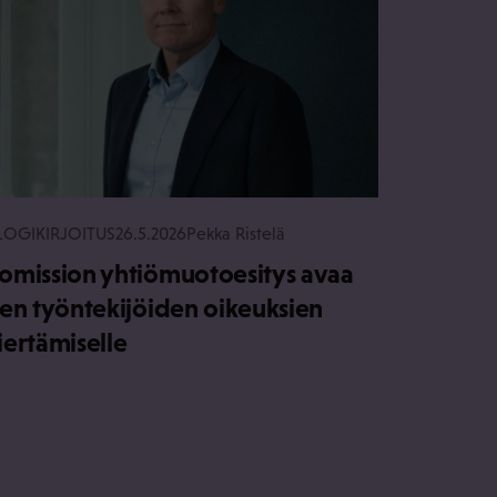
LOGIKIRJOITUS
26.5.2026
Pekka Ristelä
omission yhtiömuotoesitys avaa
ien työntekijöiden oikeuksien
iertämiselle