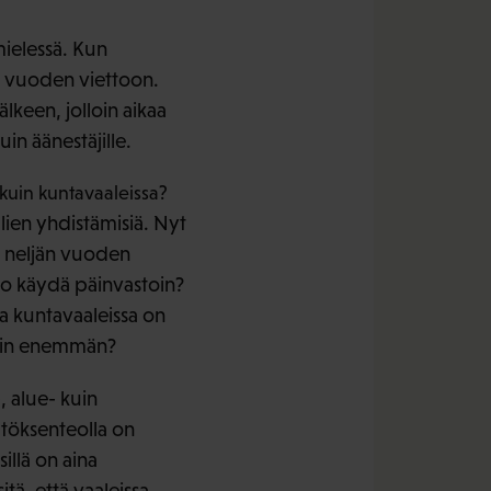
mielessä. Kun
en vuoden viettoon.
lkeen, jolloin aikaa
in äänestäjille.
kuin kuntavaaleissa?
lien yhdistämisiä. Nyt
a neljän vuoden
iko käydä päinvastoin?
ta kuntavaaleissa on
akin enemmän?
, alue- kuin
äätöksenteolla on
llä on aina
itä, että vaaleissa