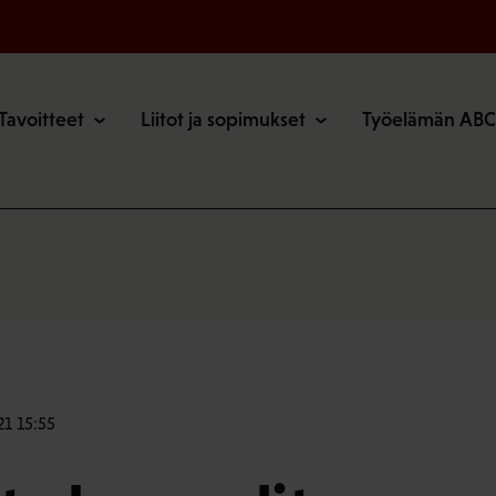
o
Tavoitteet
Liitot ja sopimukset
Työelämän ABC
21 15:55