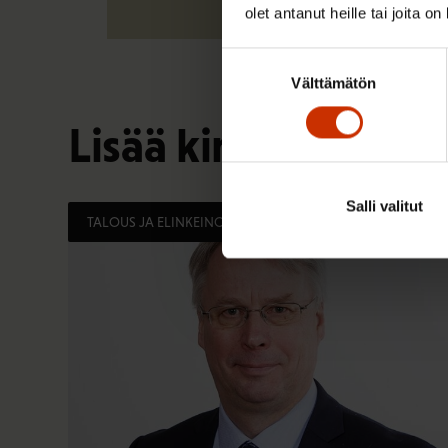
olet antanut heille tai joita o
Suostumuksen
Välttämätön
valinta
Lisää kirjoittajalta
Salli valitut
TALOUS JA ELINKEINOELÄMÄ