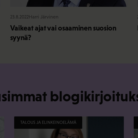
23.8.2022
Harri Järvinen
Vaikeat ajat vai osaaminen suosion
syynä?
simmat blogikirjoituk
TALOUS JA ELINKEINOELÄMÄ