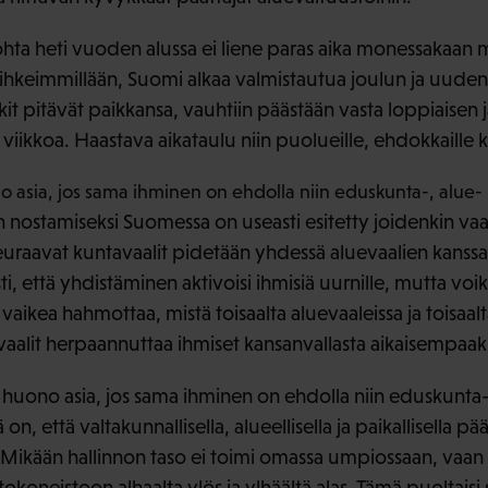
kohta heti vuoden alussa ei liene paras aika monessakaan 
a kiihkeimmillään, Suomi alkaa valmistautua joulun ja uud
it pitävät paikkansa, vauhtiin päästään vasta loppiaisen jä
 viikkoa. Haastava aikataulu niin puolueille, ehdokkaille ku
 asia, jos sama ihminen on ehdolla niin eduskunta-, alue- 
 nostamiseksi Suomessa on useasti esitetty joidenkin vaa
seuraavat kuntavaalit pidetään yhdessä aluevaalien kanss
ti, että yhdistäminen aktivoisi ihmisiä uurnille, mutta vo
vaikea hahmottaa, mistä toisaalta aluevaaleissa ja toisaal
vaalit herpaannuttaa ihmiset kansanvallasta aikaisempa
 huono asia, jos sama ihminen on ehdolla niin eduskunta-
on, että valtakunnallisella, alueellisella ja paikallisella p
ikään hallinnon taso ei toimi omassa umpiossaan, vaan si
okoneistoon alhaalta ylös ja ylhäältä alas. Tämä puoltaisi s