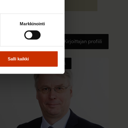
Markkinointi
Kirjoittajan profiili
Salli kaikki
TASA-ARVO JA YHDENVERTAISUUS