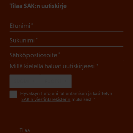
Tilaa SAK:n uutiskirje
(Pakollinen)
Etunimi
(Pakollinen)
Sukunimi
(Pakollinen)
Sähköpostiosoite
(Pakollinen)
Millä kielellä haluat uutiskirjeesi
SUOMI
RUOTSI
(Pa
Hyväksyn tietojeni tallentamisen ja käsittelyn
SAK:n viestintärekisterin
mukaisesti *
Tilaa