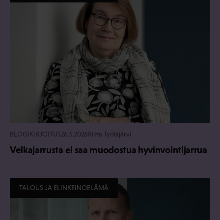
BLOGIKIRJOITUS
26.5.2026
Riitta Työläjärvi
Velkajarrusta ei saa muodostua hyvinvointijarrua
TALOUS JA ELINKEINOELÄMÄ