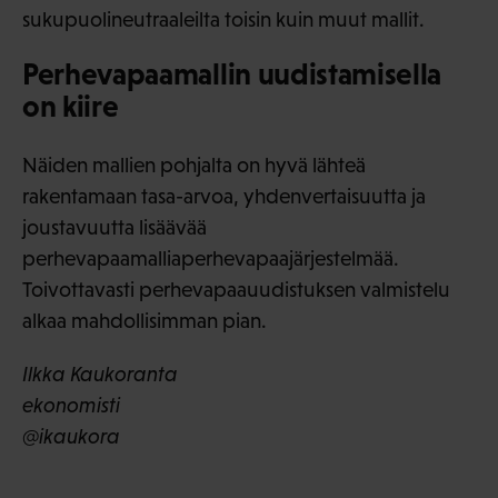
sukupuolineutraaleilta toisin kuin muut mallit.
Perhevapaamallin uudistamisella
on kiire
Näiden mallien pohjalta on hyvä lähteä
rakentamaan tasa-arvoa, yhdenvertaisuutta ja
joustavuutta lisäävää
perhevapaamalliaperhevapaajärjestelmää.
Toivottavasti perhevapaauudistuksen valmistelu
alkaa mahdollisimman pian.
Ilkka Kaukoranta
ekonomisti
@ikaukora