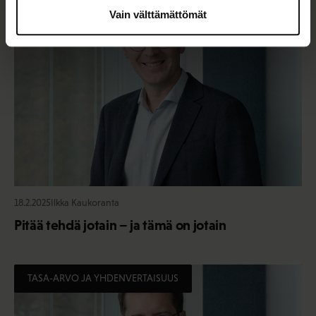
Vain välttämättömät
18.2.2025
Ilkka Kaukoranta
Pitää tehdä jotain – ja tämä on jotain
TASA-ARVO JA YHDENVERTAISUUS