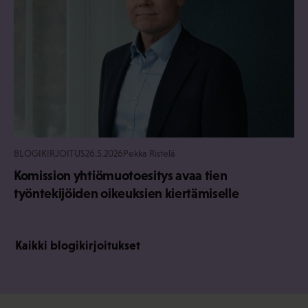
BLOGIKIRJOITUS
26.5.2026
Pekka Ristelä
Komission yhtiömuotoesitys avaa tien
työntekijöiden oikeuksien kiertämiselle
Kaikki blogikirjoitukset