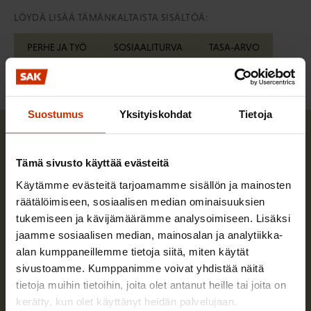
LÖYDÄ LISÄÄ TÄMÄNKALTAISTA SISÄLTÖÄ:
PERHE JA TYÖ
SOSIAALITURVA
TASA-ARVO
Suostumus
Yksityiskohdat
Tietoja
Tämä sivusto käyttää evästeitä
Käytämme evästeitä tarjoamamme sisällön ja mainosten
räätälöimiseen, sosiaalisen median ominaisuuksien
tukemiseen ja kävijämäärämme analysoimiseen. Lisäksi
jaamme sosiaalisen median, mainosalan ja analytiikka-
alan kumppaneillemme tietoja siitä, miten käytät
sivustoamme. Kumppanimme voivat yhdistää näitä
tietoja muihin tietoihin, joita olet antanut heille tai joita on
kerätty, kun olet käyttänyt heidän palvelujaan.