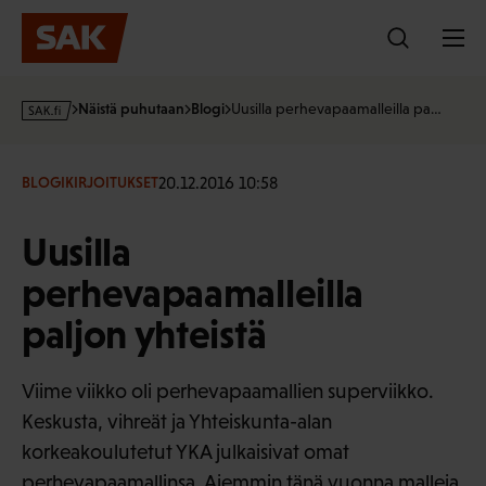
Hyppää
sisältöön
s
Näistä puhutaan
Blogi
Uusilla perhevapaamalleilla pa…
a
k
·
20.12.2016 10:58
BLOGIKIRJOITUKSET
f
i
Uusilla
perhevapaamalleilla
paljon yhteistä
Viime viikko oli perhevapaamallien superviikko.
Keskusta, vihreät ja Yhteiskunta-alan
korkeakoulutetut YKA julkaisivat omat
perhevapaamallinsa. Aiemmin tänä vuonna malleja