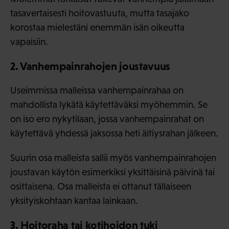
tasavertaisesti hoitovastuuta, mutta tasajako
korostaa mielestäni enemmän isän oikeutta
vapaisiin.
2. Vanhempainrahojen joustavuus
Useimmissa malleissa vanhempainrahaa on
mahdollista lykätä käytettäväksi myöhemmin. Se
on iso ero nykytilaan, jossa vanhempainrahat on
käytettävä yhdessä jaksossa heti äitiysrahan jälkeen.
Suurin osa malleista sallii myös vanhempainrahojen
joustavan käytön esimerkiksi yksittäisinä päivinä tai
osittaisena. Osa malleista ei ottanut tällaiseen
yksityiskohtaan kantaa lainkaan.
3. Hoitoraha tai kotihoidon tuki