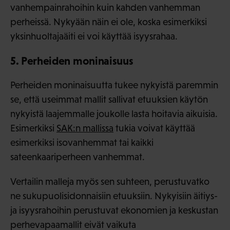
vanhempainrahoihin kuin kahden vanhemman
perheissä. Nykyään näin ei ole, koska esimerkiksi
yksinhuoltajaäiti ei voi käyttää isyysrahaa.
5. Perheiden moninaisuus
Perheiden moninaisuutta tukee nykyistä paremmin
se, että useimmat mallit sallivat etuuksien käytön
nykyistä laajemmalle joukolle lasta hoitavia aikuisia.
Esimerkiksi
SAK:n mallissa
tukia voivat käyttää
esimerkiksi isovanhemmat tai kaikki
sateenkaariperheen vanhemmat.
Vertailin malleja myös sen suhteen, perustuvatko
ne sukupuolisidonnaisiin etuuksiin. Nykyisiin äitiys-
ja isyysrahoihin perustuvat ekonomien ja keskustan
perhevapaamallit eivät vaikuta