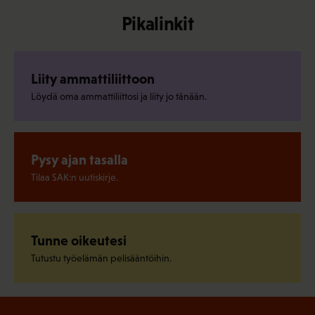
Pikalinkit
Liity ammattiliittoon
Löydä oma ammattiliittosi ja liity jo tänään.
Pysy ajan tasalla
Tilaa SAK:n uutiskirje.
Tunne oikeutesi
Tutustu työelämän pelisääntöihin.