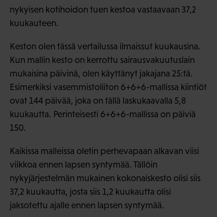
nykyisen kotihoidon tuen kestoa vastaavaan 37,2
kuukauteen.
Keston olen tässä vertailussa ilmaissut kuukausina.
Kun mallin kesto on kerrottu sairausvakuutuslain
mukaisina päivinä, olen käyttänyt jakajana 25:tä.
Esimerkiksi vasemmistoliiton 6+6+6-mallissa kiintiöt
ovat 144 päivää, joka on tällä laskukaavalla 5,8
kuukautta. Perinteisesti 6+6+6-mallissa on päiviä
150.
Kaikissa malleissa oletin perhevapaan alkavan viisi
viikkoa ennen lapsen syntymää. Tällöin
nykyjärjestelmän mukainen kokonaiskesto olisi siis
37,2 kuukautta, josta siis 1,2 kuukautta olisi
jaksotettu ajalle ennen lapsen syntymää.