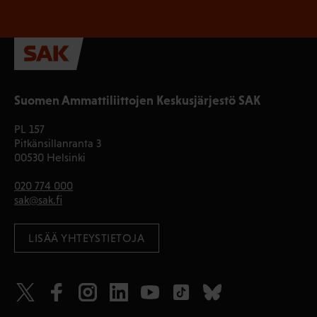
Suomen Ammattiliittojen Keskusjärjestö SAK
PL 157
Pitkänsillanranta 3
00530 Helsinki
020 774 000
sak@sak.fi
LISÄÄ YHTEYSTIETOJA