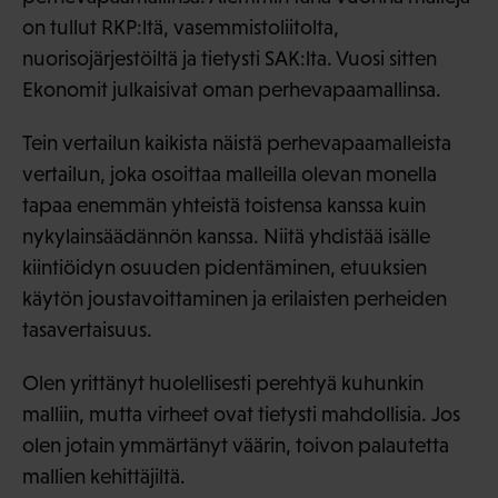
on tullut RKP:ltä, vasemmistoliitolta,
nuorisojärjestöiltä ja tietysti SAK:lta. Vuosi sitten
Ekonomit julkaisivat oman perhevapaamallinsa.
Tein vertailun kaikista näistä perhevapaamalleista
vertailun, joka osoittaa malleilla olevan monella
tapaa enemmän yhteistä toistensa kanssa kuin
nykylainsäädännön kanssa. Niitä yhdistää isälle
kiintiöidyn osuuden pidentäminen, etuuksien
käytön joustavoittaminen ja erilaisten perheiden
tasavertaisuus.
Olen yrittänyt huolellisesti perehtyä kuhunkin
malliin, mutta virheet ovat tietysti mahdollisia. Jos
olen jotain ymmärtänyt väärin, toivon palautetta
mallien kehittäjiltä.