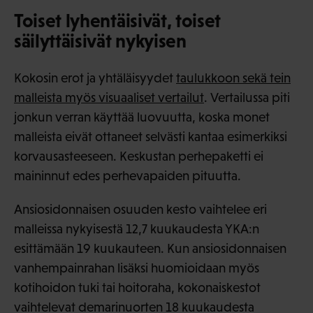
Toiset lyhentäisivät, toiset
säilyttäisivät nykyisen
Kokosin erot ja yhtäläisyydet
taulukkoon sekä tein
malleista myös visuaaliset vertailut
. Vertailussa piti
jonkun verran käyttää luovuutta, koska monet
malleista eivät ottaneet selvästi kantaa esimerkiksi
korvausasteeseen. Keskustan perhepaketti ei
maininnut edes perhevapaiden pituutta.
Ansiosidonnaisen osuuden kesto vaihtelee eri
malleissa nykyisestä 12,7 kuukaudesta YKA:n
esittämään 19 kuukauteen. Kun ansiosidonnaisen
vanhempainrahan lisäksi huomioidaan myös
kotihoidon tuki tai hoitoraha, kokonaiskestot
vaihtelevat demarinuorten 18 kuukaudesta