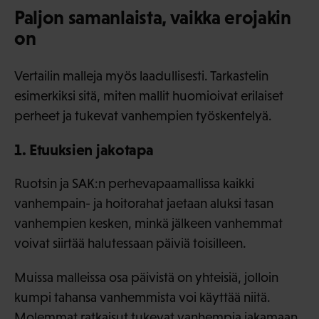
Paljon samanlaista, vaikka erojakin
on
Vertailin malleja myös laadullisesti. Tarkastelin
esimerkiksi sitä, miten mallit huomioivat erilaiset
perheet ja tukevat vanhempien työskentelyä.
1. Etuuksien jakotapa
Ruotsin ja SAK:n perhevapaamallissa kaikki
vanhempain- ja hoitorahat jaetaan aluksi tasan
vanhempien kesken, minkä jälkeen vanhemmat
voivat siirtää halutessaan päiviä toisilleen.
Muissa malleissa osa päivistä on yhteisiä, jolloin
kumpi tahansa vanhemmista voi käyttää niitä.
Molemmat ratkaisut tukevat vanhempia jakamaan