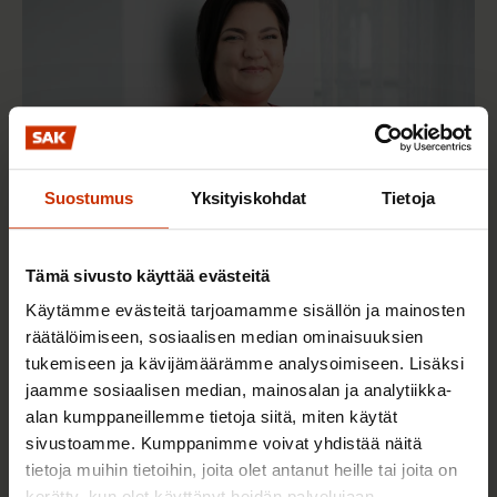
Suostumus
Yksityiskohdat
Tietoja
Tämä sivusto käyttää evästeitä
4.5.2026
Sonja Laitinen
Käytämme evästeitä tarjoamamme sisällön ja mainosten
Saatavuusharkinta suojaa työntekijöitä
räätälöimiseen, sosiaalisen median ominaisuuksien
hyväksikäytöltä
tukemiseen ja kävijämäärämme analysoimiseen. Lisäksi
jaamme sosiaalisen median, mainosalan ja analytiikka-
alan kumppaneillemme tietoja siitä, miten käytät
TERVE JA HYVÄ TYÖELÄMÄ
sivustoamme. Kumppanimme voivat yhdistää näitä
tietoja muihin tietoihin, joita olet antanut heille tai joita on
kerätty, kun olet käyttänyt heidän palvelujaan.