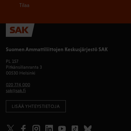
Tilaa
Suomen Ammattiliittojen Keskusjärjestö SAK
PL 157
Pitkänsillanranta 3
00530 Helsinki
020 774 000
sak@sak.fi
LISÄÄ YHTEYSTIETOJA