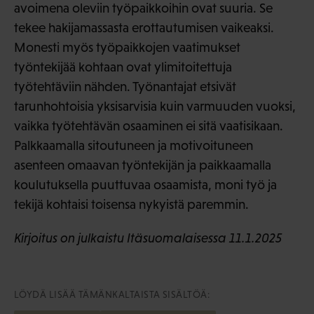
avoimena oleviin työpaikkoihin ovat suuria. Se
tekee hakijamassasta erottautumisen vaikeaksi.
Monesti myös työpaikkojen vaatimukset
työntekijää kohtaan ovat ylimitoitettuja
työtehtäviin nähden. Työnantajat etsivät
tarunhohtoisia yksisarvisia kuin varmuuden vuoksi,
vaikka työtehtävän osaaminen ei sitä vaatisikaan.
Palkkaamalla sitoutuneen ja motivoituneen
asenteen omaavan työntekijän ja paikkaamalla
koulutuksella puuttuvaa osaamista, moni työ ja
tekijä kohtaisi toisensa nykyistä paremmin.
Kirjoitus on julkaistu Itäsuomalaisessa 11.1.2025
LÖYDÄ LISÄÄ TÄMÄNKALTAISTA SISÄLTÖÄ: