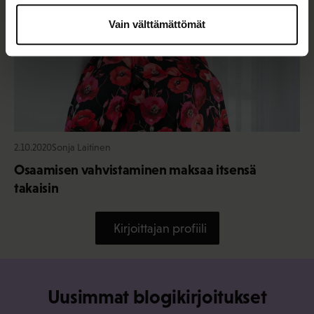
Vain välttämättömät
2.10.2020
Sonja Laitinen
Osaamisen vahvistaminen maksaa itsensä
takaisin
Kirjoittajan profiili
Uusimmat blogikirjoitukset