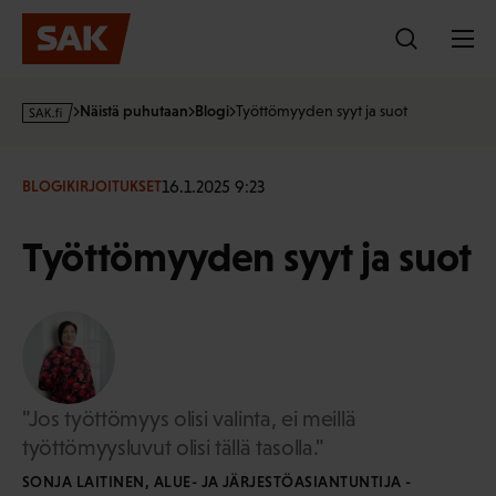
Hyppää
sisältöön
s
Näistä puhutaan
Blogi
Työttömyyden syyt ja suot
a
k
·
16.1.2025 9:23
BLOGIKIRJOITUKSET
f
i
Työttömyyden syyt ja suot
"Jos työttömyys olisi valinta, ei meillä
työttömyysluvut olisi tällä tasolla."
SONJA LAITINEN, ALUE- JA JÄRJESTÖASIANTUNTIJA -