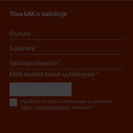
Tilaa SAK:n uutiskirje
(Pakollinen)
Etunimi
(Pakollinen)
Sukunimi
(Pakollinen)
Sähköpostiosoite
(Pakollinen)
Millä kielellä haluat uutiskirjeesi
SUOMI
RUOTSI
(Pa
Hyväksyn tietojeni tallentamisen ja käsittelyn
SAK:n viestintärekisterin
mukaisesti *