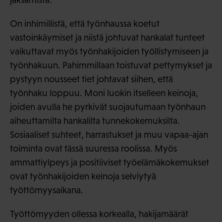
On inhimillistä, että työnhaussa koetut
vastoinkäymiset ja niistä johtuvat hankalat tunteet
vaikuttavat myös työnhakijoiden työllistymiseen ja
työnhakuun. Pahimmillaan toistuvat pettymykset ja
pystyyn nousseet tiet johtavat siihen, että
työnhaku loppuu. Moni luokin itselleen keinoja,
joiden avulla he pyrkivät suojautumaan työnhaun
aiheuttamilta hankalilta tunnekokemuksilta.
Sosiaaliset suhteet, harrastukset ja muu vapaa-ajan
toiminta ovat tässä suuressa roolissa. Myös
ammattiylpeys ja positiiviset työelämäkokemukset
ovat työnhakijoiden keinoja selviytyä
työttömyysaikana.
Työttömyyden ollessa korkealla, hakijamäärät