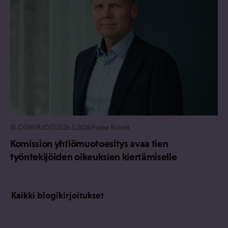
BLOGIKIRJOITUS
26.5.2026
Pekka Ristelä
Komission yhtiömuotoesitys avaa tien
työntekijöiden oikeuksien kiertämiselle
Kaikki blogikirjoitukset