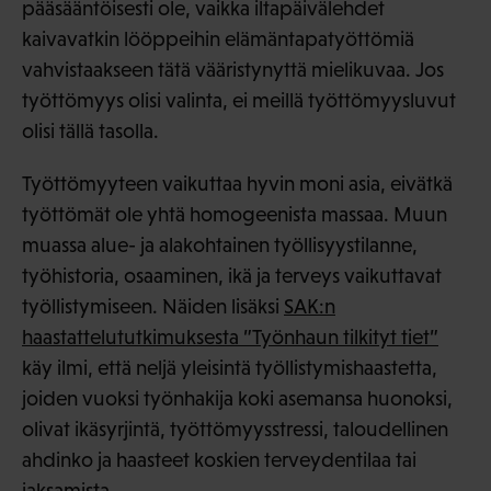
pääsääntöisesti ole, vaikka iltapäivälehdet
kaivavatkin lööppeihin elämäntapatyöttömiä
vahvistaakseen tätä vääristynyttä mielikuvaa. Jos
työttömyys olisi valinta, ei meillä työttömyysluvut
olisi tällä tasolla.
Työttömyyteen vaikuttaa hyvin moni asia, eivätkä
työttömät ole yhtä homogeenista massaa. Muun
muassa alue- ja alakohtainen työllisyystilanne,
työhistoria, osaaminen, ikä ja terveys vaikuttavat
työllistymiseen. Näiden lisäksi
SAK:n
haastattelututkimuksesta ”Työnhaun tilkityt tiet”
käy ilmi, että neljä yleisintä työllistymishaastetta,
joiden vuoksi työnhakija koki asemansa huonoksi,
olivat ikäsyrjintä, työttömyysstressi, taloudellinen
ahdinko ja haasteet koskien terveydentilaa tai
jaksamista.