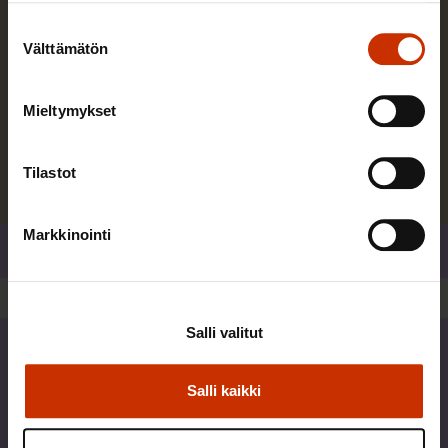
Suostumuksen
Olen työvapaalla 28.8.2026 saakka.
Välttämätön
valinta
Pääasiallinen työtehtäväni SAK:ssa on Eurooppa-
edunvalvonnan hanke.
Mieltymykset
Lue lisää kirjoittajasta
Tilastot
Markkinointi
Jaa
Salli valitut
Uusimmat blogikirjoitukset
Salli kaikki
TERVE JA HYVÄ TYÖELÄMÄ