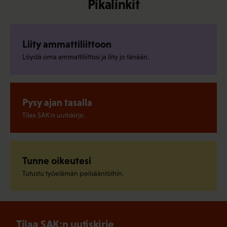
Pikalinkit
Liity ammattiliittoon
Löydä oma ammattiliittosi ja liity jo tänään.
Pysy ajan tasalla
Tilaa SAK:n uutiskirje.
Tunne oikeutesi
Tutustu työelämän pelisääntöihin.
Tilaa SAK:n uutiskirje