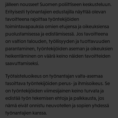
jälleen nousseet Suomen poliittiseen keskusteluun.
Erityisesti työnantajien edustajilla näyttää olevan
tavoitteena rajoittaa työntekijöiden
toimintavapauksia omien etujensa ja oikeuksiensa
puolustamisessa ja edistämisessä. Jos tavoitteena
on valtion talouden, työllisyyden ja tuottavuuden
parantaminen, työntekijöiden aseman ja oikeuksien
heikentäminen on väärä keino näiden tavoitteiden
saavuttamiseksi.
Työtaisteluoikeus on työnantajan valta-asemaa
tasoittava työntekijöiden perus- ja ihmisoikeus. Se
on työntekijöiden viimesijainen keino turvata ja
edistää työn tekemisen ehtoja ja palkkausta, jos
nämä eivät onnistu neuvotellen ja sopien yhdessä
työnantajien kanssa.