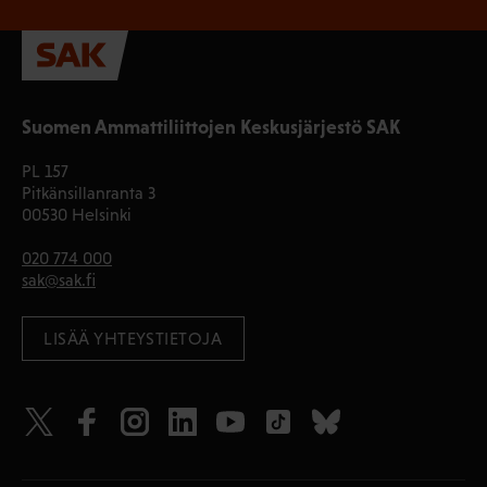
Suomen Ammattiliittojen Keskusjärjestö SAK
PL 157
Pitkänsillanranta 3
00530 Helsinki
020 774 000
sak@sak.fi
LISÄÄ YHTEYSTIETOJA