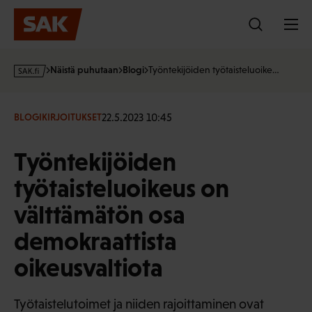
Hyppää
sisältöön
s
Näistä puhutaan
Blogi
Työntekijöiden työtaisteluoike…
a
k
·
22.5.2023 10:45
BLOGIKIRJOITUKSET
f
i
Työntekijöiden
työtaisteluoikeus on
välttämätön osa
demokraattista
oikeusvaltiota
Työtaistelutoimet ja niiden rajoittaminen ovat