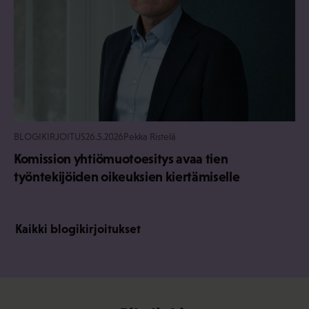
BLOGIKIRJOITUS
26.5.2026
Pekka Ristelä
Komission yhtiömuotoesitys avaa tien
työntekijöiden oikeuksien kiertämiselle
Kaikki blogikirjoitukset