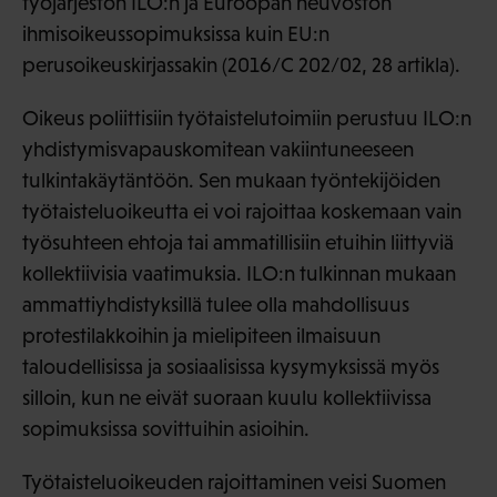
työjärjestön ILO:n ja Euroopan neuvoston
ihmisoikeussopimuksissa kuin EU:n
perusoikeuskirjassakin (2016/C 202/02, 28 artikla).
Oikeus poliittisiin työtaistelutoimiin perustuu ILO:n
yhdistymisvapauskomitean vakiintuneeseen
tulkintakäytäntöön. Sen mukaan työntekijöiden
työtaisteluoikeutta ei voi rajoittaa koskemaan vain
työsuhteen ehtoja tai ammatillisiin etuihin liittyviä
kollektiivisia vaatimuksia. ILO:n tulkinnan mukaan
ammattiyhdistyksillä tulee olla mahdollisuus
protestilakkoihin ja mielipiteen ilmaisuun
taloudellisissa ja sosiaalisissa kysymyksissä myös
silloin, kun ne eivät suoraan kuulu kollektiivissa
sopimuksissa sovittuihin asioihin.
Työtaisteluoikeuden rajoittaminen veisi Suomen