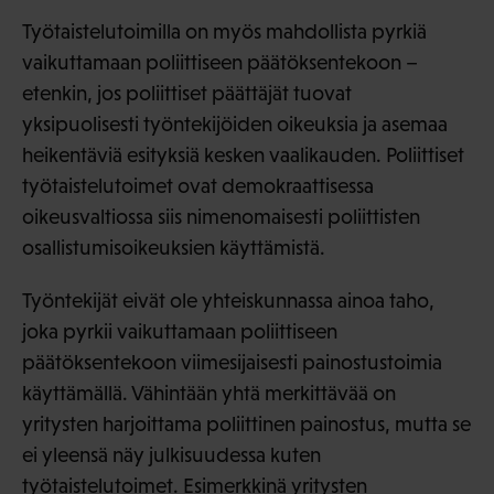
Työtaistelutoimilla on myös mahdollista pyrkiä
vaikuttamaan poliittiseen päätöksentekoon –
etenkin, jos poliittiset päättäjät tuovat
yksipuolisesti työntekijöiden oikeuksia ja asemaa
heikentäviä esityksiä kesken vaalikauden. Poliittiset
työtaistelutoimet ovat demokraattisessa
oikeusvaltiossa siis nimenomaisesti poliittisten
osallistumisoikeuksien käyttämistä.
Työntekijät eivät ole yhteiskunnassa ainoa taho,
joka pyrkii vaikuttamaan poliittiseen
päätöksentekoon viimesijaisesti painostustoimia
käyttämällä. Vähintään yhtä merkittävää on
yritysten harjoittama poliittinen painostus, mutta se
ei yleensä näy julkisuudessa kuten
työtaistelutoimet. Esimerkkinä yritysten