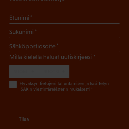
(Pakollinen)
Etunimi
(Pakollinen)
Sukunimi
(Pakollinen)
Sähköpostiosoite
(Pakollinen)
Millä kielellä haluat uutiskirjeesi
SUOMI
RUOTSI
(Pa
Hyväksyn tietojeni tallentamisen ja käsittelyn
SAK:n viestintärekisterin
mukaisesti *
Tilaa