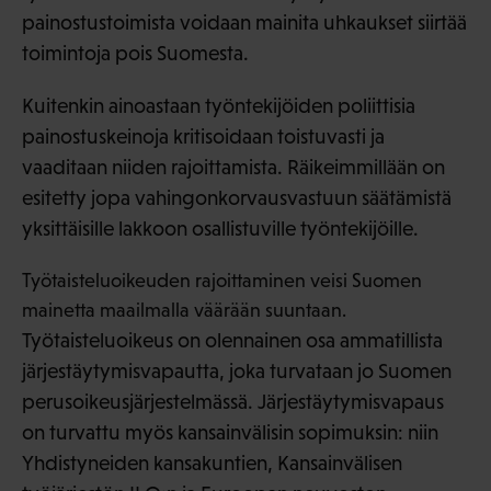
painostustoimista voidaan mainita uhkaukset siirtää
toimintoja pois Suomesta.
Kuitenkin ainoastaan työntekijöiden poliittisia
painostuskeinoja kritisoidaan toistuvasti ja
vaaditaan niiden rajoittamista. Räikeimmillään on
esitetty jopa vahingonkorvausvastuun säätämistä
yksittäisille lakkoon osallistuville työntekijöille.
Työtaisteluoikeuden rajoittaminen veisi Suomen
mainetta maailmalla väärään suuntaan.
Työtaisteluoikeus on olennainen osa ammatillista
järjestäytymisvapautta, joka turvataan jo Suomen
perusoikeusjärjestelmässä. Järjestäytymisvapaus
on turvattu myös kansainvälisin sopimuksin: niin
Yhdistyneiden kansakuntien, Kansainvälisen