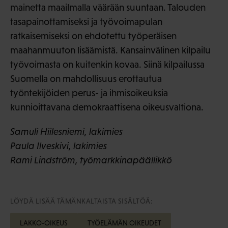
mainetta maailmalla väärään suuntaan. Talouden
tasapainottamiseksi ja työvoimapulan
ratkaisemiseksi on ehdotettu työperäisen
maahanmuuton lisäämistä. Kansainvälinen kilpailu
työvoimasta on kuitenkin kovaa. Siinä kilpailussa
Suomella on mahdollisuus erottautua
työntekijöiden perus- ja ihmisoikeuksia
kunnioittavana demokraattisena oikeusvaltiona.
Samuli Hiilesniemi, lakimies
Paula Ilveskivi, lakimies
Rami Lindström, työmarkkinapäällikkö
LÖYDÄ LISÄÄ TÄMÄNKALTAISTA SISÄLTÖÄ:
LAKKO-OIKEUS
TYÖELÄMÄN OIKEUDET