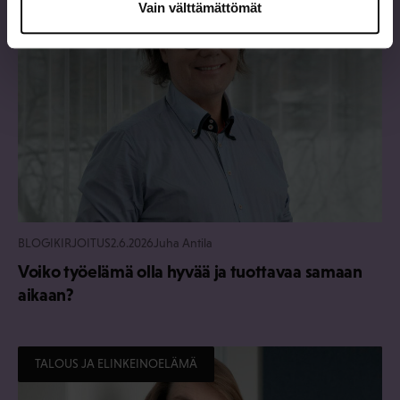
Vain välttämättömät
BLOGIKIRJOITUS
2.6.2026
Juha Antila
Voiko työelämä olla hyvää ja tuottavaa samaan
aikaan?
TALOUS JA ELINKEINOELÄMÄ