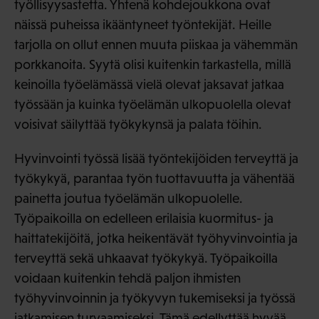
työllisyysastetta. Yhtenä kohdejoukkona ovat
näissä puheissa ikääntyneet työntekijät. Heille
tarjolla on ollut ennen muuta piiskaa ja vähemmän
porkkanoita. Syytä olisi kuitenkin tarkastella, millä
keinoilla työelämässä vielä olevat jaksavat jatkaa
työssään ja kuinka työelämän ulkopuolella olevat
voisivat säilyttää työkykynsä ja palata töihin.
Hyvinvointi työssä lisää työntekijöiden terveyttä ja
työkykyä, parantaa työn tuottavuutta ja vähentää
painetta joutua työelämän ulkopuolelle.
Työpaikoilla on edelleen erilaisia kuormitus- ja
haittatekijöitä, jotka heikentävät työhyvinvointia ja
terveyttä sekä uhkaavat työkykyä. Työpaikoilla
voidaan kuitenkin tehdä paljon ihmisten
työhyvinvoinnin ja työkyvyn tukemiseksi ja työssä
jatkamisen turvaamiseksi. Tämä edellyttää hyvää