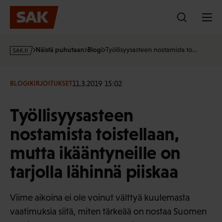
Hyppää
sisältöön
s
Näistä puhutaan
Blogi
Työllisyysasteen nostamista to…
a
k
·
11.3.2019 15:02
BLOGIKIRJOITUKSET
f
i
Työllisyysasteen
nostamista toistellaan,
mutta ikääntyneille on
tarjolla lähinnä piiskaa
Viime aikoina ei ole voinut välttyä kuulemasta
vaatimuksia siitä, miten tärkeää on nostaa Suomen