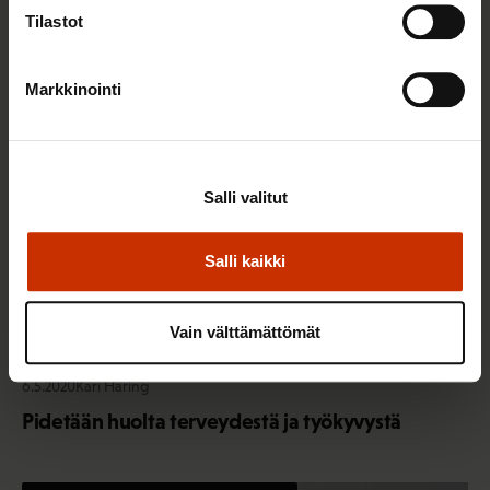
Lisää kirjoittajalta
Tilastot
TASA-ARVO JA YHDENVERTAISUUS
Markkinointi
Salli valitut
Salli kaikki
Vain välttämättömät
6.5.2020
Kari Haring
Pidetään huolta terveydestä ja työkyvystä