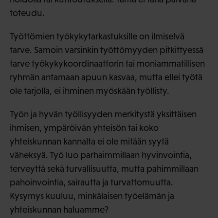
toteudu.
Työttömien työkykytarkastuksille on ilmiselvä
tarve. Samoin varsinkin työttömyyden pitkittyessä
tarve työkykykoordinaattorin tai moniammatillisen
ryhmän antamaan apuun kasvaa, mutta ellei työtä
ole tarjolla, ei ihminen myöskään työllisty.
Työn ja hyvän työllisyyden merkitystä yksittäisen
ihmisen, ympäröivän yhteisön tai koko
yhteiskunnan kannalta ei ole mitään syytä
väheksyä. Työ luo parhaimmillaan hyvinvointia,
terveyttä sekä turvallisuutta, mutta pahimmillaan
pahoinvointia, sairautta ja turvattomuutta.
Kysymys kuuluu, minkälaisen työelämän ja
yhteiskunnan haluamme?