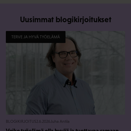
Uusimmat blogikirjoitukset
TERVE JA HYVÄ TYÖELÄMÄ
BLOGIKIRJOITUS
2.6.2026
Juha Antila
Voiko työelämä olla hyvää ja tuottavaa samaan