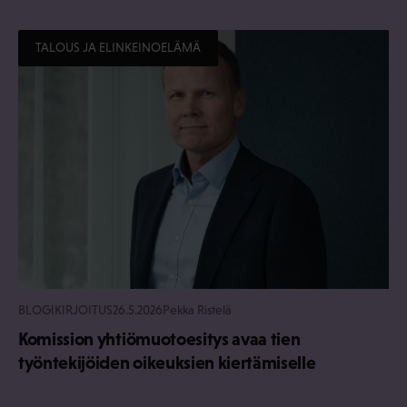
TALOUS JA ELINKEINOELÄMÄ
BLOGIKIRJOITUS
26.5.2026
Pekka Ristelä
Komission yhtiömuotoesitys avaa tien
työntekijöiden oikeuksien kiertämiselle