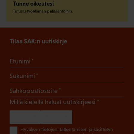
Tunne oikeutesi
Tutustu työelämän pelisääntöihin.
Tilaa SAK:n uutiskirje
(Pakollinen)
Etunimi
(Pakollinen)
Sukunimi
(Pakollinen)
Sähköpostiosoite
(Pakollinen)
Millä kielellä haluat uutiskirjeesi
SUOMI
RUOTSI
(Pa
Hyväksyn tietojeni tallentamisen ja käsittelyn