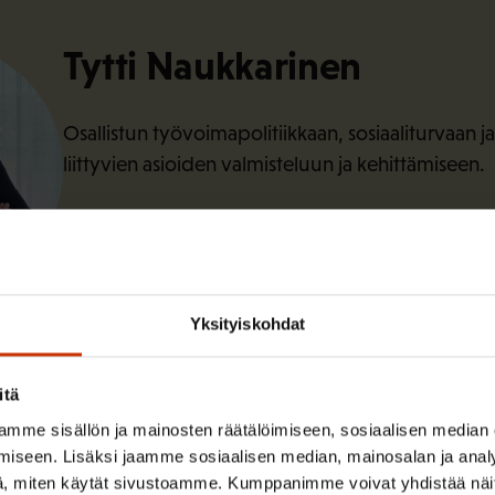
Tytti Naukkarinen
Osallistun työvoimapolitiikkaan, sosiaaliturvaan ja
liittyvien asioiden valmisteluun ja kehittämiseen.
Lue lisää kirjoittajasta
Yksityiskohdat
itä
mme sisällön ja mainosten räätälöimiseen, sosiaalisen median
iseen. Lisäksi jaamme sosiaalisen median, mainosalan ja analy
, miten käytät sivustoamme. Kumppanimme voivat yhdistää näitä t