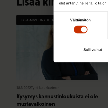
Lisää kirjoittajalta
olet antanut heille tai joita o
Suostumuksen
Välttämätön
TASA-ARVO JA YHDENVERTAISUUS
valinta
Salli valitut
18.3.2022
Tytti Naukkarinen
Kysymys kannustinloukuista ei ole
mustavalkoinen