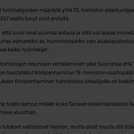
 työnhakijoiden määrästä yhtä TE-toimiston asiantuntijaa
17 osalta luvut ovat arvioita.
tä luvut ovat suuntaa antavia ja niitä voi laskea monella
taa esimerkiksi se, huomioidaanko vain asiakaspalveluss
vai kaikki työntekijät.
toimistojen resurssien vertaileminen sekä Suomessa että T
 on haastatellut Kööpenhaminan TE-toimiston osastopääl
ukaan Kööpenhaminan toimistoissa virkailijoilla on kesk
 tuskin kertoo mitään koko Tanskan keskimääräisestä ti
telee alueittain.
n tulokset vaihtelevat hieman, mutta eivät muuta sitä tosia