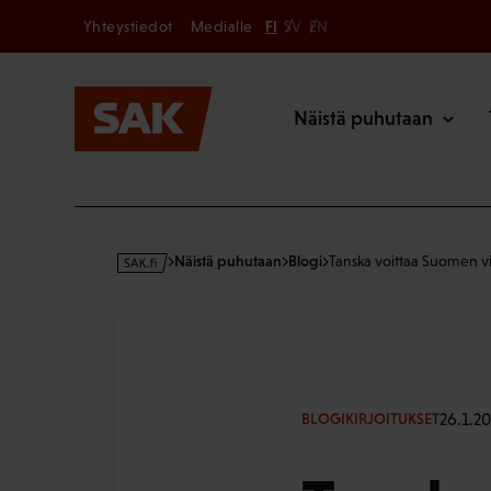
Secondary
Hyppää
Yhteystiedot
Medialle
FI
SV
EN
sisältöön
Päävalikk
Näistä puhutaan
s
Näistä puhutaan
Blogi
Tanska voittaa Suomen vi
a
k
·
f
i
26.1.20
BLOGIKIRJOITUKSET