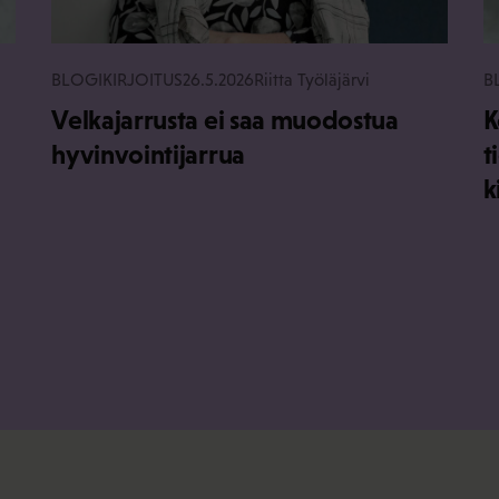
BLOGIKIRJOITUS
26.5.2026
Riitta Työläjärvi
B
Velkajarrusta ei saa muodostua
K
hyvinvointijarrua
t
k