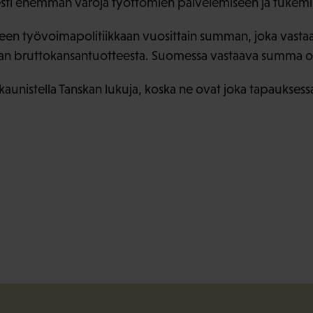
esti enemmän varoja työttömien palvelemiseen ja tukemi
iseen työvoimapolitiikkaan vuosittain summan, joka vast
an bruttokansantuotteesta. Suomessa vastaava summa on 
ta kaunistella Tanskan lukuja, koska ne ovat joka tapauk