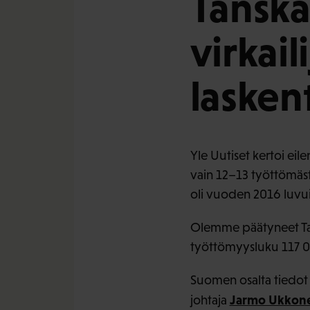
Tanska
virkai
lasken
Yle Uutiset kertoi eil
vain 12–13 työttömäst
oli vuoden 2016 luvuil
Olemme päätyneet Tan
työttömyysluku 117 000
Suomen osalta tiedot 
Jarmo Ukkon
johtaja