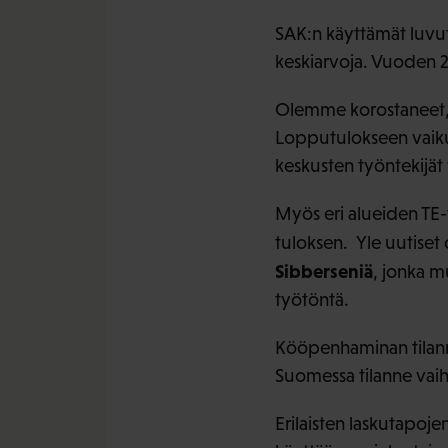
SAK:n käyttämät luvut
keskiarvoja. Vuoden 20
Olemme korostaneet, et
Lopputulokseen vaikut
keskusten työntekijät 
Myös eri alueiden TE-
tuloksen. Yle uutiset
Sibberseniä
, jonka m
työtöntä.
Kööpenhaminan tilanne
Suomessa tilanne vaih
Erilaisten laskutapoje