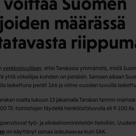
 voittaa Suomen
lijoiden määrässä
tatavasta riippum
en
verkkosivuillaan
, ettei Tanskassa ymmärretä, mistä Suom
ä yhtä virkailijaa kohden on peräisin. Samaan aikaan Su
la laskettuna peräti 166 ja viime vuoden luvuilla laskett
skan osalta lukuun 13 jakamalla Tanskan tammi-marras
 TE-toimistojen täydellä henkilöstöluvulla eli 9 100:lla.
perustuvat työ- ja elinkeinoministeriön tietoihin. Uude
en
on käyttänyt samaa laskukaavaa kuin SAK.