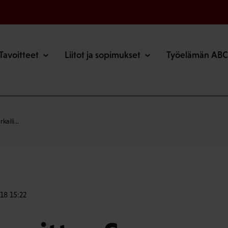
o
Tavoitteet
Liitot ja sopimukset
Työelämän ABC
rkaili…
18 15:22