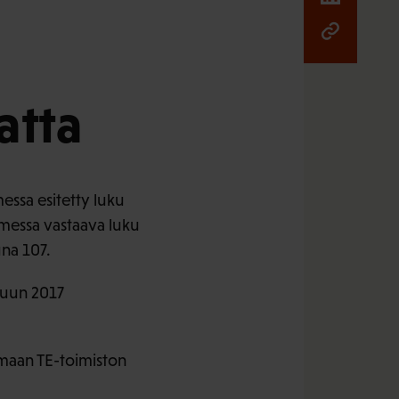
atta
essa esitetty luku
omessa vastaava luku
una 107.
kuun 2017
nmaan TE-toimiston