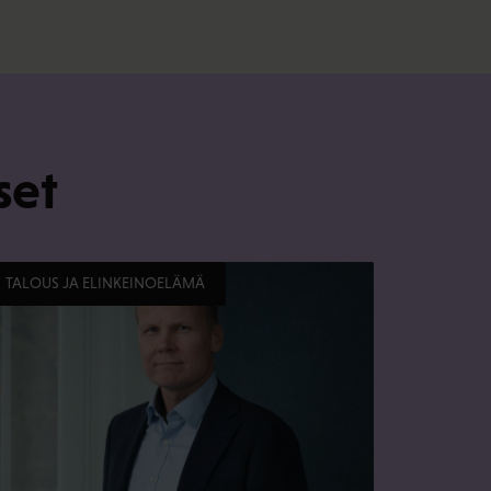
set
TALOUS JA ELINKEINOELÄMÄ