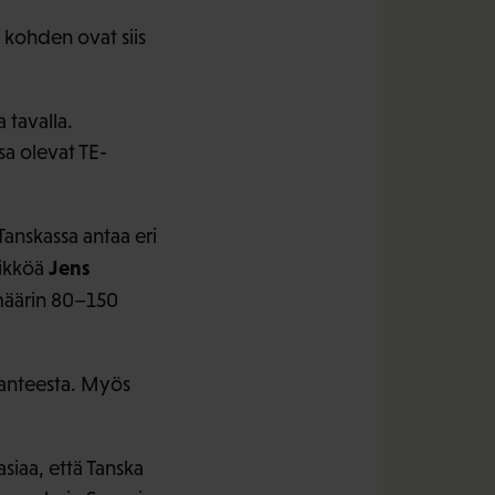
 kohden ovat siis
 tavalla.
a olevat TE-
anskassa antaa eri
Jens
likköä
imäärin 80–150
lanteesta. Myös
siaa, että Tanska