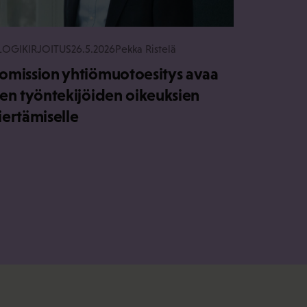
LOGIKIRJOITUS
26.5.2026
Pekka Ristelä
omission yhtiömuotoesitys avaa
ien työntekijöiden oikeuksien
iertämiselle