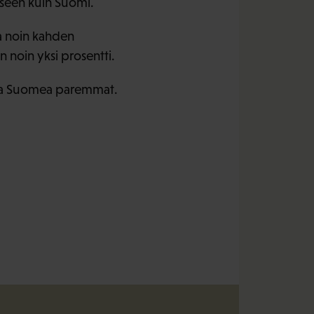
seen kuin Suomi.
aa noin kahden
noin yksi prosentti.
sessa Suomea paremmat.