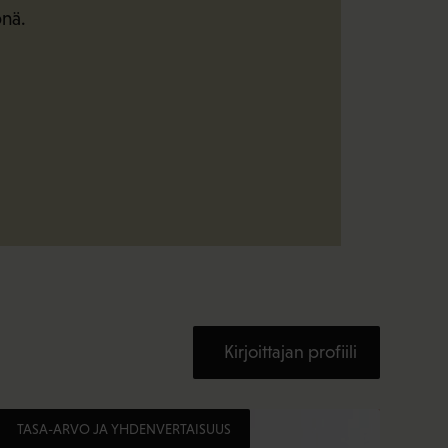
önä.
Kirjoittajan profiili
TASA-ARVO JA YHDENVERTAISUUS