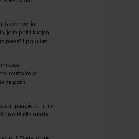
otantokausi on
n isoon rooliin
 joita poliitikkojen
man paras” tippuukin
n muassa
ssa, mutta koko
aa helposti
ti parempaa pienemmin
ihin olisi niin suurta
an, että ”tämä on nyt