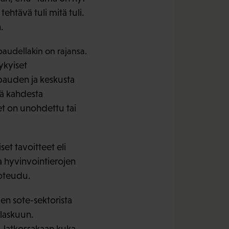
ehtävä tuli mitä tuli.
.
audellakin on rajansa.
ykyiset
pauden ja keskusta
ä kahdesta
eet on unohdettu tai
et tavoitteet eli
a hyvinvointierojen
toteudu.
en sote-sektorista
 laskuun.
. Jatkossakaan kuka