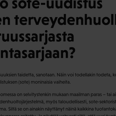
ö sote-uudistus
n terveydenhuol
uussarjasta
ntasarjaan?
suuksien taidetta, sanotaan. Näin voi todellakin todeta, 
distuksen (sote) moninaisia vaiheita.
omessa on selvitystenkin mukaan maailman paras – tai ai
denhuoltojärjestelmä, myös taloudellisesti, sote-sektoris
. Siltä se on ainakin näyttänyt näinä kaikkina tuotantoka