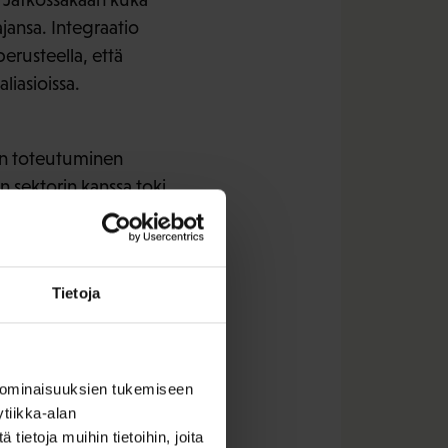
jansa. Integraatio
perusteella, että
liasioissa.
den toteutuminen
n sektorin kanssa toki
skunnallinen
ajien kustannusten ja
Tietoja
iselle puolellekin
minen koko sote-
 ominaisuuksien tukemiseen
tiikka-alan
ietoja muihin tietoihin, joita