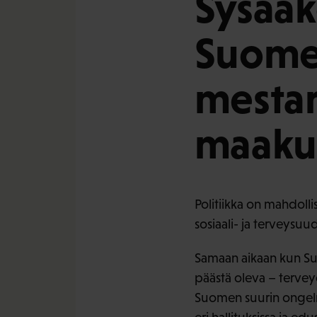
Sysääk
Suome
mestar
maaku
Politiikka on mahdolli
sosiaali- ja terveysuu
Samaan aikaan kun Su
päästä oleva – tervey
Suomen suurin ongelma