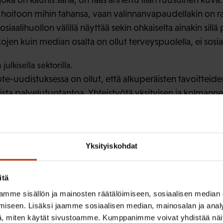
ä hoitoon mihin tahansa, vaan valinnanvapaudellakin on ra
iaalihuollon välillä näyttää sekin ohkaiselta ainakin sillä 
ojen kuin median osalta on ollut terveyspuolella, ei sosiaa
ulkisella sektorilla.
te-uudistuksessa on ollut, että alkuperäisten tavoittei
ista palvelutuotantoa. Yhteistyötä yksityisen ja kolmanne
in asti, mutta kuskin paikka on oltava julkisella sektorilla.
ektorin on kuitenkin oltava avoimempi ja kannettava yhtei
n liittyy muun muassa se, että yksityisten palveluntuott
Yksityiskohdat
 julkisia, kuten julkisella puolella, josta se raha siis yksity
Yhteiskuntavastuuseen taas liittyy muun muassa osallistu
itä
inen sekä veronkierrosta pidättäytyminen.
mme sisällön ja mainosten räätälöimiseen, sosiaalisen median
iseen. Lisäksi jaamme sosiaalisen median, mainosalan ja analy
, miten käytät sivustoamme. Kumppanimme voivat yhdistää näitä t