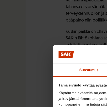
tahansa ei voi sännät
terveydenhuollon ja sos
pääpaino niin poliitikk
Kuskin paikka on oltava j
SAK:n lähtökohtana so
edellyttää vahvaa julk
tarvitaan, kuten tähänk
Jatkossa yksityisen s
vastuunsa. Avoimuutee
Suostumus
tilinpäätösten on oltava
valtaosaltaan tulee. 
Tämä sivusto käyttää eväste
järjestelmän kehittäm
Käytämme evästeitä tarjoama
ja kävijämäärämme analysoim
Harri Järvinen
kumppaneillemme tietoja siitä