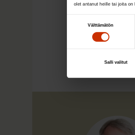
SAK:n yhteyspäällikk
olet antanut heille tai joita o
Kirjoitus on julkais
Suostumuksen
Välttämätön
valinta
LÖYDÄ LISÄÄ TÄMÄNKALTA
Salli valitut
SOSIAALI- JA TERVEYSP