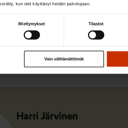
ö
n kerätty, kun olet käyttänyt heidän palvelujaan.
tu ensimmäisen kerran Demokraatissa 1. marraskuuta 2018
Mieltymykset
Tilastot
ISTA SISÄLTÖÄ:
Vain välttämättömät
ALVELUT
Harri Järvinen