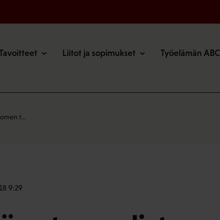
o
Tavoitteet
Liitot ja sopimukset
Työelämän ABC
Suomen t…
18 9:29