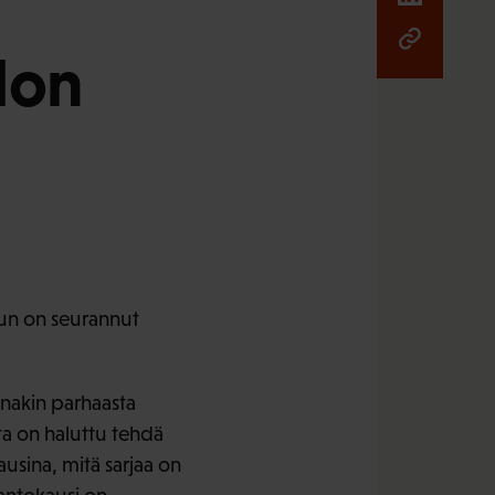
lon
kun on seurannut
nakin parhaasta
ta on haluttu tehdä
usina, mitä sarjaa on