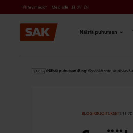
Secondary
Hyppää
Yhteystiedot
Medialle
FI
SV
EN
sisältöön
Päävalikk
Näistä puhutaan
s
Näistä puhutaan
Blogi
Sysääkö sote-uudistus 
a
k
·
f
i
1.11.20
BLOGIKIRJOITUKSET