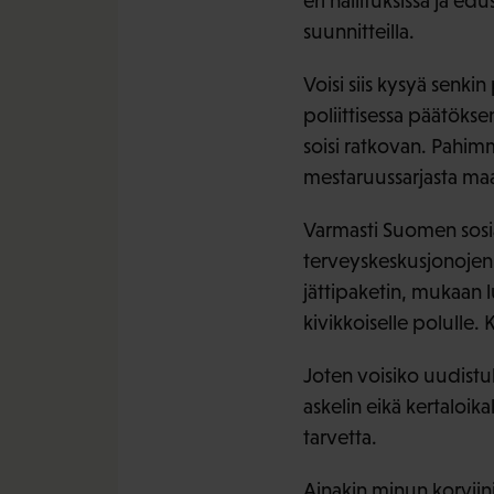
eri hallituksissa ja ed
suunnitteilla.
Voisi siis kysyä senki
poliittisessa päätöks
soisi ratkovan. Pahim
mestaruussarjasta ma
Varmasti Suomen sosia
terveyskeskusjonojen
jättipaketin, mukaan l
kivikkoiselle polulle
Joten voisiko uudist
askelin eikä kertaloika
tarvetta.
Ainakin minun korviin