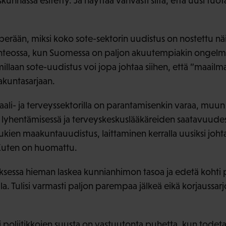
uskunnassa esitetty. Ja näyttää vahvasti siltä, että uusi tu
n perään, miksi koko sote-sektorin uudistus on nostettu näi
enteossa, kun Suomessa on paljon akuutempiakin ongelmia,
millaan sote-uudistus voi jopa johtaa siihen, että ”maail
akuntasarjaan.
ali- ja terveyssektorilla on parantamisenkin varaa, muu
 lyhentämisessä ja terveyskeskuslääkäreiden saatavuude
ukien maakuntauudistus, laittaminen kerralla uusiksi joht
. Kuten on huomattu.
uksessa hieman laskea kunnianhimon tasoa ja edetä koh
lla. Tulisi varmasti paljon parempaa jälkeä eikä korjaussarjo
i poliitikkojen suusta on vastuutonta puhetta, kun todeta