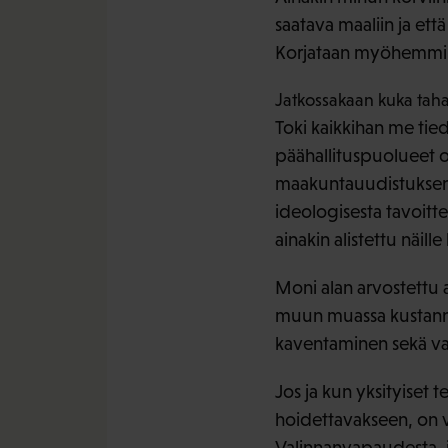
saatava maaliin ja ett
Korjataan myöhemmin. E
Jatkossakaan kuka taha
Toki kaikkihan me tie
päähallituspuolueet 
maakuntauudistuksen.
ideologisesta tavoitte
ainakin alistettu näill
Moni alan arvostettu a
muun muassa kustannus
kaventaminen sekä va
Jos ja kun yksityiset
hoidettavakseen, on va
Valinnanvapaudesta, j