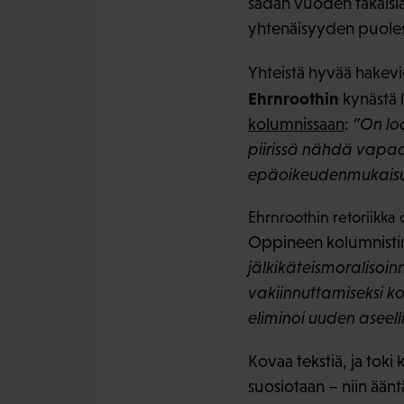
sadan vuoden takaisi
yhtenäisyyden puoles
Yhteistä hyvää hakevi
Ehrnroothin
kynästä l
kolumnissaan
:
”On loo
piirissä nähdä vapaam
epäoikeudenmukaisuu
Ehrnroothin retoriikka
Oppineen kolumnistin
jälkikäteismoralisoin
vakiinnuttamiseksi k
eliminoi uuden aseell
Kovaa tekstiä, ja toki
suosiotaan – niin äänt