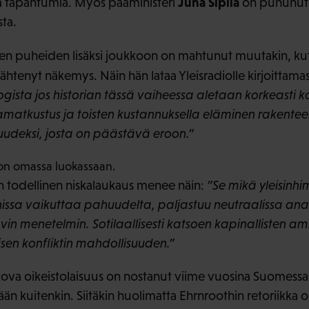
Juha Sipilä
a tapahtumia. Myös pääministeri
on puhunut 
ta.
en puheiden lisäksi joukkoon on mahtunut muutakin, kut
ähtenyt näkemys. Näin hän lataa Yleisradiolle kirjoittam
gista jos historian tässä vaiheessa aletaan korkeasti k
atkustus ja toisten kustannuksella eläminen rakenteell
deksi, josta on päästävä eroon.”
 on omassa luokassaan.
 todellinen niskalaukaus menee näin:
”Se mikä yleisinhim
nissa vaikuttaa pahuudelta, paljastuu neutraalissa ana
ovin menetelmin. Sotilaallisesti katsoen kapinallisten
isen konfliktin mahdollisuuden.”
 kova oikeistolaisuus on nostanut viime vuosina Suomessa 
ään kuitenkin. Siitäkin huolimatta Ehrnroothin retoriikka