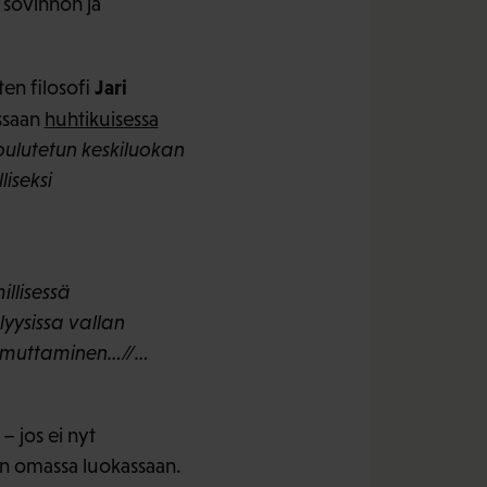
sovinnon ja
Jari
en filosofi
assaan
huhtikuisessa
oulutetun keskiluokan
iseksi
illisessä
lyysissa vallan
 ammuttaminen…//…
– jos ei nyt
 on omassa luokassaan.