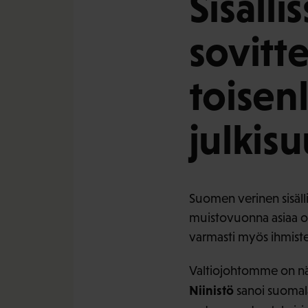
Sisälli
sovitt
toisen
julkis
Suomen verinen sisälli
muistovuonna asiaa on 
varmasti myös ihmisten
Valtiojohtomme on näy
Niinistö
sanoi suomala