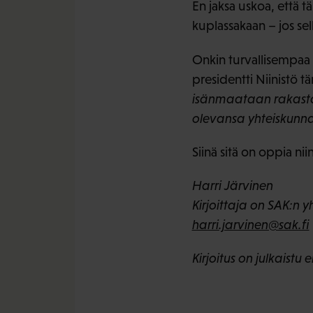
En jaksa uskoa, että t
kuplassakaan – jos sel
Onkin turvallisempaa 
presidentti Niinistö t
isänmaataan rakastav
olevansa yhteiskunnan
Siinä sitä on oppia nii
Harri Järvinen
Kirjoittaja on SAK:n 
harri.jarvinen@sak.fi
Kirjoitus on julkais