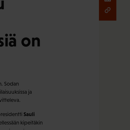
u
siä on
en. Sodan
aisuuksissa ja
vitteleva.
Sauli
residentti
llessään kipeitäkin