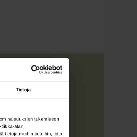
Tietoja
önä.
 ominaisuuksien tukemiseen
tiikka-alan
ietoja muihin tietoihin, joita