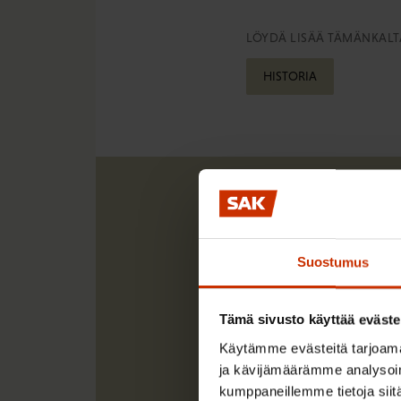
LÖYDÄ LISÄÄ TÄMÄNKALTA
HISTORIA
Suostumus
Tämä sivusto käyttää eväste
Käytämme evästeitä tarjoama
ja kävijämäärämme analysoim
kumppaneillemme tietoja siitä