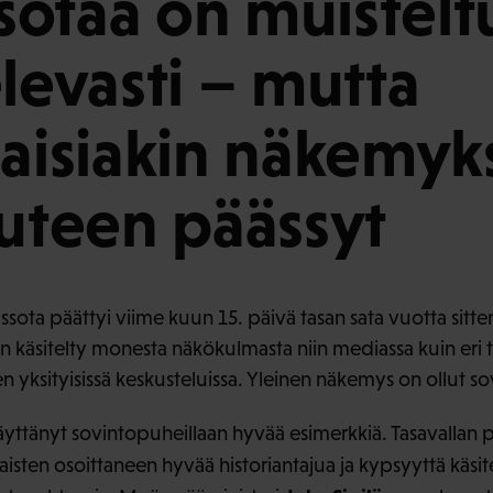
ssotaa on muistelt
elevasti – mutta
laisiakin näkemyk
uuteen päässyt
ssota päättyi viime kuun 15. päivä tasan sata vuotta sitt
käsitelty monesta näkökulmasta niin mediassa kuin eri til
 yksityisissä keskusteluissa. Yleinen näkemys on ollut so
ttänyt sovintopuheillaan hyvää esimerkkiä. Tasavallan p
isten osoittaneen hyvää historiantajua ja kypsyyttä käsite