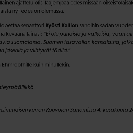
ällainen ajattelu olisi laajempaa edes missään oikeistolais
laista nyt edes on olemassa.
Kyösti Kallion
lopettaa senaattori
sanoihin sadan vuoden 
änä keväänä lainasi:
”Ei ole punaisia ja valkoisia, vaan a
ia suomalaisia, Suomen tasavallan kansalaisia, jotka
 jäseniä ja viihtyvät täällä.”
n Ehrnroothille kuin minullekin.
yhteyspäällikkö
tu ensimmäisen kerran Kouvolan Sanomissa 4. kesäkuuta 2