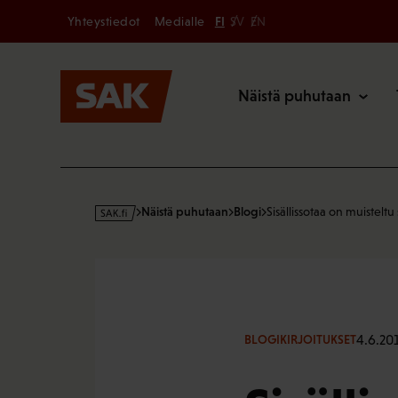
Secondary
Hyppää
Yhteystiedot
Medialle
FI
SV
EN
sisältöön
Päävalikk
Näistä puhutaan
s
Näistä puhutaan
Blogi
Sisällissotaa on muistelt
a
k
·
f
i
4.6.20
BLOGIKIRJOITUKSET