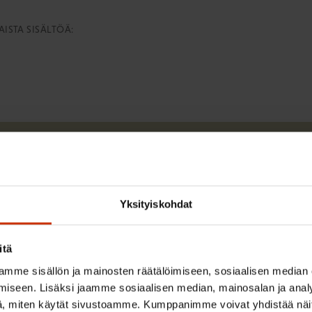
ISTA SISÄLTÖÄ:
Harri Järvinen
Yksityiskohdat
Harri Järvinen työskenteli SAK:ssa yhteyspäällikk
itä
mme sisällön ja mainosten räätälöimiseen, sosiaalisen median
Lue lisää kirjoittajasta
iseen. Lisäksi jaamme sosiaalisen median, mainosalan ja analy
, miten käytät sivustoamme. Kumppanimme voivat yhdistää näitä t