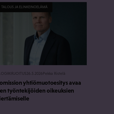
TALOUS JA ELINKEINOELÄMÄ
LOGIKIRJOITUS
26.5.2026
Pekka Ristelä
omission yhtiömuotoesitys avaa
ien työntekijöiden oikeuksien
iertämiselle