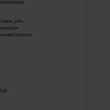
akateemisessa
takaa, joita
inoastaan
 kaikki tuntevat
018.