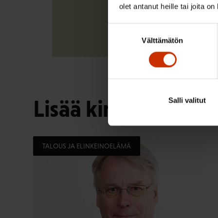
olet antanut heille tai joita o
Suostumuksen
Välttämätön
valinta
Lisää kirjoittajalta
Salli valitut
TALOUS JA ELINKEINOELÄMÄ