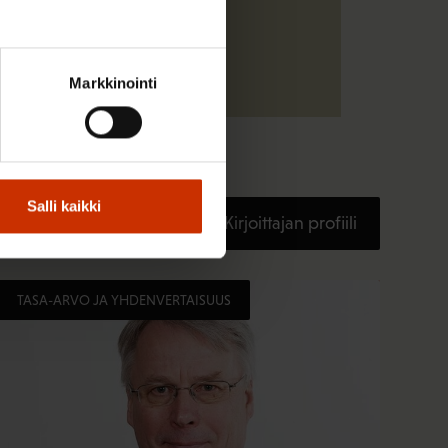
Markkinointi
Salli kaikki
Kirjoittajan profiili
TASA-ARVO JA YHDENVERTAISUUS