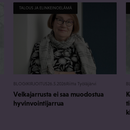
TALOUS JA ELINKEINOELÄMÄ
BLOGIKIRJOITUS
26.5.2026
Riitta Työläjärvi
B
Velkajarrusta ei saa muodostua
K
hyvinvointijarrua
t
k