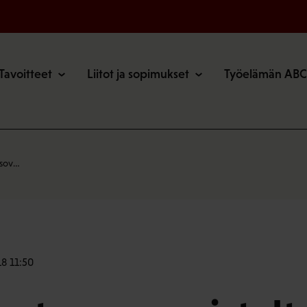
o
Tavoitteet
Liitot ja sopimukset
Työelämän ABC
u sov…
18 11:50