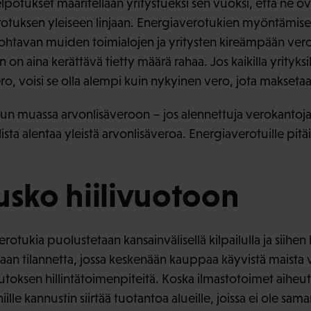
potukset määritellään yritystueksi sen vuoksi, että ne o
otuksen yleiseen linjaan. Energiaverotukien myöntämisen 
la johtavan muiden toimialojen ja yritysten kireämpään ve
n on aina kerättävä tietty määrä rahaa. Jos kaikilla yrityksil
o, voisi se olla alempi kuin nykyinen vero, jota makseta
muassa arvonlisäveroon – jos alennettuja verokantoja kar
ta alentaa yleistä arvonlisäveroa. Energiaverotuille pitäisi
usko hiilivuotoon
ukia puolustetaan kansainvälisellä kilpailulla ja siihen li
taan tilannetta, jossa keskenään kauppaa käyvistä maista 
oksen hillintätoimenpiteitä. Koska ilmastotoimet aiheutta
ille kannustin siirtää tuotantoa alueille, joissa ei ole sam