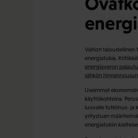
Ovatko
energi
Valtion taloudellinen
energiatukia. Kritiik
energiaveron palautu
sähkön hinnannousun 
Useimmat ekonomisteis
käyttökohteina. Peruste
luovalle tutkimus- ja k
yritystuen määritelmä
energiatukiin kielteises