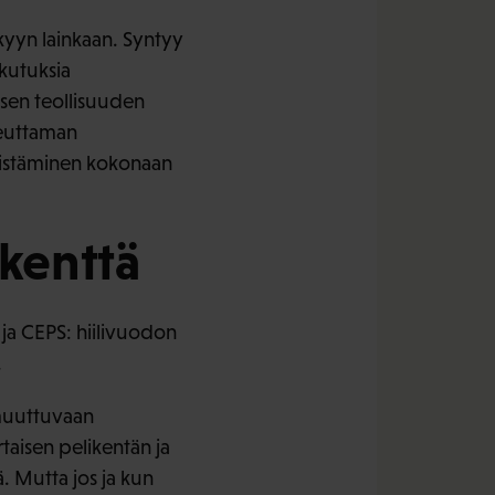
ykyyn lainkaan. Syntyy
kutuksia
isen teollisuuden
heuttaman
kiistäminen kokonaan
ikenttä
ja CEPS: hiilivuodon
.
 muuttuvaan
taisen pelikentän ja
. Mutta jos ja kun