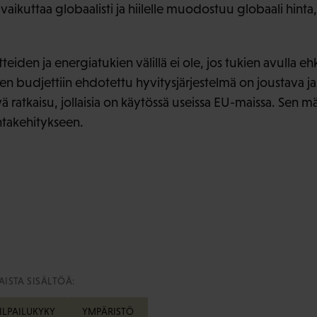
 vaikuttaa globaalisti ja hiilelle muodostuu globaali hin
itteiden ja energiatukien välillä ei ole, jos tukien avulla eh
en budjettiin ehdotettu hyvitysjärjestelmä on joustava ja
vä ratkaisu, jollaisia on käytössä useissa EU-maissa. Sen 
ntakehitykseen.
ISTA SISÄLTÖÄ:
ILPAILUKYKY
YMPÄRISTÖ