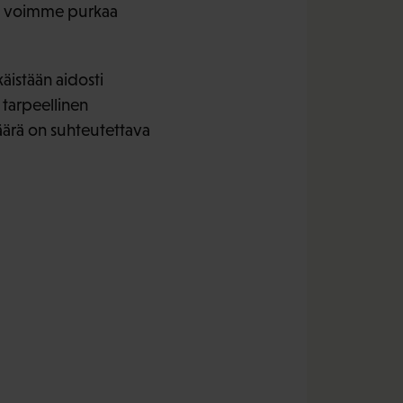
ta, voimme purkaa
käistään aidosti
 tarpeellinen
määrä on suhteutettava