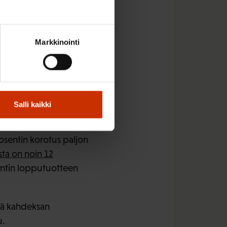
Markkinointi
ä energiatuen
ei aineisto
itysten menestyksen
tä yhdessä, mutta se ei
Salli kaikki
n johtaisi noin
sentin korotus paljon
ta on noin 12
sentin lopputuotteen
tä kahdeksan
u.