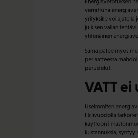
Energiaverotuksen hel
verrattuna energiaver
yrityksille voi ajatel
julkisen vallan tehtävii
yhtenäinen energiaver
Sama pätee myös muun 
periaatteessa mahdollis
perustelut.
VATT ei 
Useimmiten energiaverot
Hiilivuodolla tarkoite
käyttöön ilmastonmuut
kustannuksia, syntyy ni