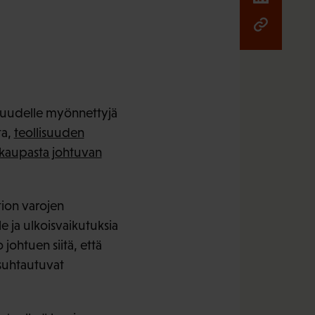
isuudelle myönnettyjä
ta,
teollisuuden
kaupasta johtuvan
tion varojen
le ja ulkoisvaikutuksia
 johtuen siitä, että
 suhtautuvat