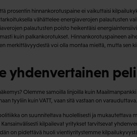
että prosentin hinnankorotuspaine ei vaikuttaisi kilpailuk
 tarkoituksella vähättelee energiaverojen palautusten vai
iaverojen palautusten poisto heikentäisi energiaintensiiv
armasti kuin palkankorotukset. Hinnankorotuspaineen ai
en merkittävyydestä voi olla montaa mieltä, mutta sen 
lle yhdenvertainen pel
näkemys? Olemme samoilla linjoilla kuin Maailmanpankki 
samaan tyyliin kuin VATT, vaan sitä vastaan on varauduttava
politiikka on suunniteltava huolellisesti ja mukautettava
ansainvälisesti kilpailevat yritykset tarvitsevat yhdenver
eidän on pidettävä huoli vientiyritystemme kilpailukyvystä