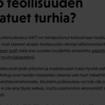
 teollisuuden
atuet turhia?
 tutkimuskeskus VATT on terhakoitunut kritisoimaan teoll
kiä ovat saaneet ainakin teollisuuden alempi sähköverokan
kset (pdf)
sekä ensi vuoden budjettiin ehdotettu
päästö
hyvitysjärjestelmä
.
ta eivät pidä yritysten ja maatalouden tukia hyvinä val
ltuja ovat heidän mielestään yleensä vain tuet riskialttiil
ehittämistoiminnalle. Muitakin poikkeuksia voi toki olla jo
 ei ole aina täysin selkeä, mutta useimmiten ekonomistit
ti.