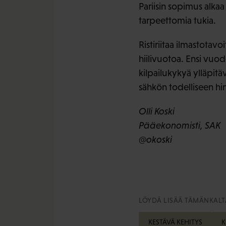
Pariisin sopimus alkaa
tarpeettomia tukia.
Ristiriitaa ilmastotavo
hiilivuotoa. Ensi vuod
kilpailukykyä ylläpitä
sähkön todelliseen hi
Olli Koski
Pääekonomisti, SAK
@okoski
LÖYDÄ LISÄÄ TÄMÄNKALTA
KESTÄVÄ KEHITYS
K