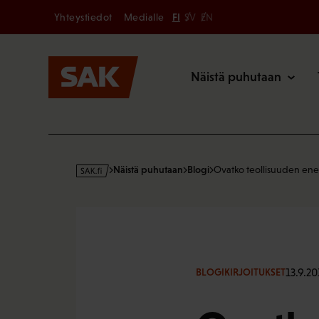
Secondary
Hyppää
Yhteystiedot
Medialle
FI
SV
EN
sisältöön
Päävalikk
Näistä puhutaan
s
Näistä puhutaan
Blogi
Ovatko teollisuuden en
a
k
·
f
i
13.9.20
BLOGIKIRJOITUKSET