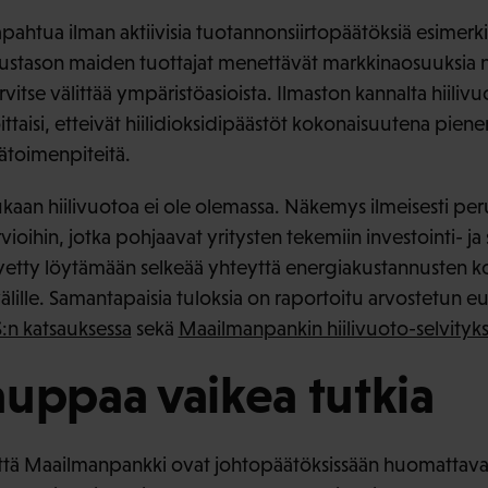
pahtua ilman aktiivisia tuotannonsiirtopäätöksiä esimerkiks
stason maiden tuottajat menettävät markkinaosuuksia 
tarvitse välittää ympäristöasioista. Ilmaston kannalta hiilivu
taisi, etteivät hiilidioksidipäästöt kokonaisuutena piene
ntätoimenpiteitä.
kaan hiilivuotoa ei ole olemassa. Näkemys ilmeisesti pe
rvioihin, jotka pohjaavat yritysten tekemiin investointi- ja
kyetty löytämään selkeää yhteyttä energiakustannusten ko
välille. Samantapaisia tuloksia on raportoitu arvostetun 
:n katsauksessa
sekä
Maailmanpankin hiilivuoto-selvityks
uppaa vaikea tutkia
että Maailmanpankki ovat johtopäätöksissään huomattava