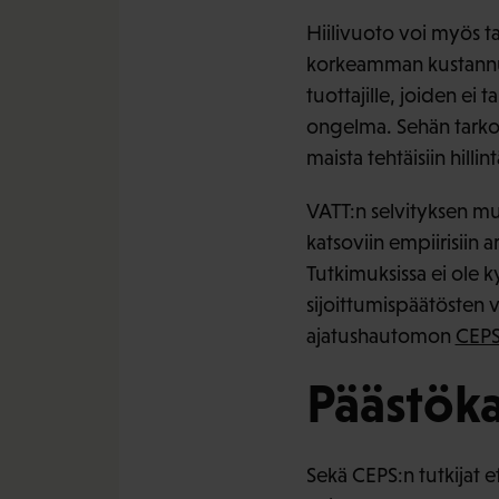
Hiilivuoto voi myös ta
korkeamman kustannu
tuottajille, joiden ei 
ongelma. Sehän tarkoit
maista tehtäisiin hilli
VATT:n selvityksen mu
katsoviin empiirisiin a
Tutkimuksissa ei ole 
sijoittumispäätösten 
ajatushautomon
CEPS
Päästöka
Sekä CEPS:n tutkijat 