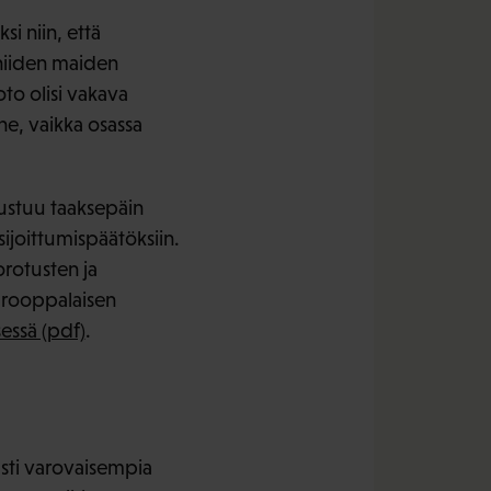
i niin, että
niiden maiden
oto olisi vakava
ne, vaikka osassa
rustuu taaksepäin
 sijoittumispäätöksiin.
rotusten ja
eurooppalaisen
essä (pdf)
.
sti varovaisempia