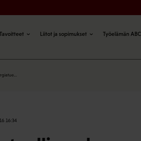
o
Tavoitteet
Liitot ja sopimukset
Työelämän ABC
ergiatue…
16 16:34