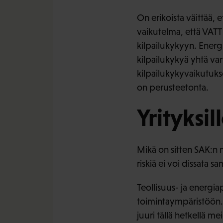
On erikoista väittää, 
vaikutelma, että VATT
kilpailukykyyn. Energ
kilpailukykyä yhtä v
kilpailukykyvaikutuks
on perusteetonta.
Yrityksi
Mikä on sitten SAK:n 
riskiä ei voi dissata 
Teollisuus- ja energia
toimintaympäristöön. K
juuri tällä hetkellä m