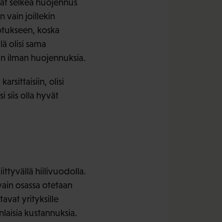
vat selkeä huojennus
vain joillekin
rotukseen, koska
lä olisi sama
an ilman huojennuksia.
sittaisiin, olisi
 siis olla hyvät
ittyvällä hiilivuodolla.
vain osassa otetaan
vat yrityksille
anlaisia kustannuksia.