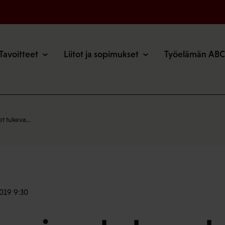
o
Tavoitteet
Liitot ja sopimukset
Työelämän ABC
et tukeva…
2019 9:30