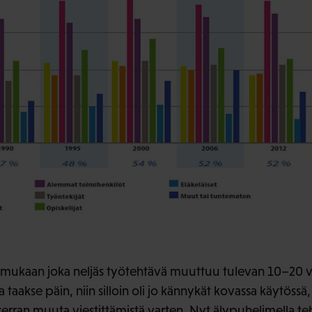
ukaan joka neljäs työtehtävä muuttuu tulevan 10–20 
 taakse päin, niin silloin oli jo kännykät kovassa käytössä
 verran muuta viestittämistä varten. Nyt älypuhelimella t