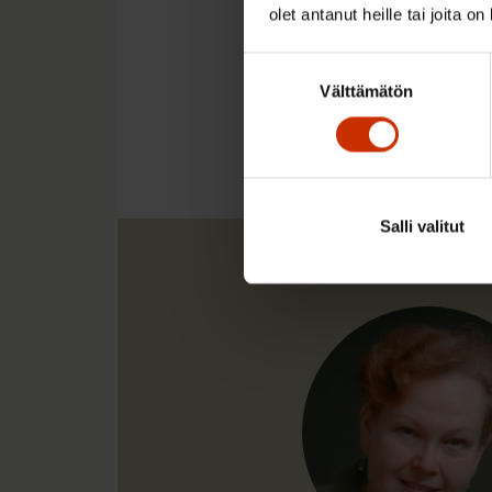
olet antanut heille tai joita o
Suostumuksen
LÖYDÄ LISÄÄ TÄMÄNKALTA
Välttämätön
valinta
AIKUISKOULUTUS
Salli valitut