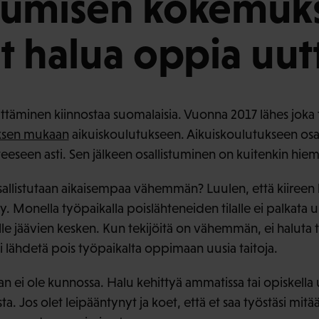
tumisen kokemuk
t halua oppia uut
äminen kiinnostaa suomalaisia. Vuonna 2017 lähes joka 
uksen mukaan
aikuiskoulutukseen. Aikuiskoulutukseen osal
eeseen asti. Sen jälkeen osallistuminen on kuitenkin hie
allistutaan aikaisempaa vähemmän? Luulen, että kiireen
y. Monella työpaikalla poislähteneiden tilalle ei palkata u
jelle jäävien kesken. Kun tekijöitä on vähemmän, ei halut
 ei lähdetä pois työpaikalta oppimaan uusia taitoja.
n ei ole kunnossa. Halu kehittyä ammatissa tai opiskella
 Jos olet leipääntynyt ja koet, että et saa työstäsi mitään