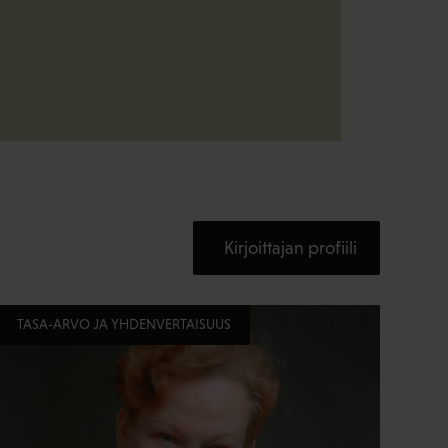
Kirjoittajan profiili
TASA-ARVO JA YHDENVERTAISUUS