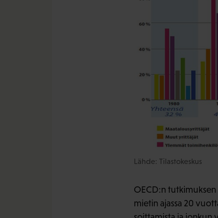
Lähde: Tilastokeskus
OECD:n tutkimuksen m
mietin ajassa 20 vuotta
soittamista ja jonkun