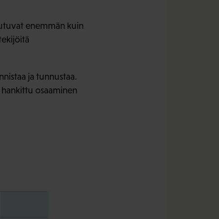
ttautuvat enemmän kuin
ekijöitä
nistaa ja tunnustaa.
 hankittu osaaminen