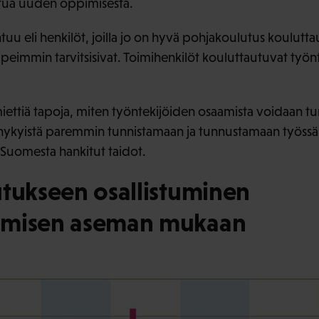
tua uuden oppimisesta.
tuu eli henkilöt, joilla jo on hyvä pohjakoulutus koulu
ipeimmin tarvitsisivat. Toimihenkilöt kouluttautuvat työnt
ttiä tapoja, miten työntekijöiden osaamista voidaan tun
nykyistä paremmin tunnistamaan ja tunnustamaan työssä
 Suomesta hankitut taidot.
utukseen osallistuminen
omisen aseman mukaan