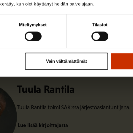
n kerätty, kun olet käyttänyt heidän palvelujaan.
ISTA SISÄLTÖÄ:
Mieltymykset
Tilastot
OSAAMINEN
Vain välttämättömät
Tuula Rantila
Tuula Rantila toimi SAK:ssa järjestöasiantuntijana.
Lue lisää kirjoittajasta