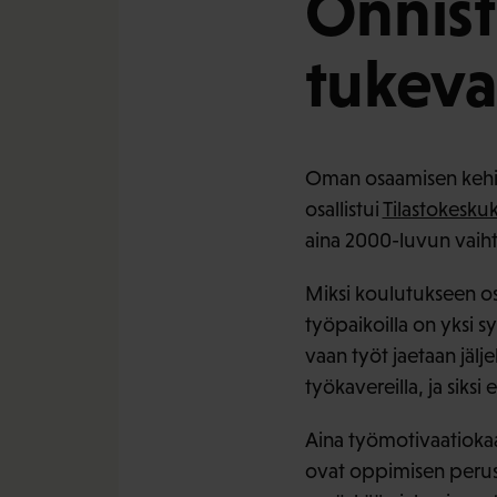
Onnis
tukeva
Oman osaamisen kehitt
osallistui
Tilastokesk
aina 2000-luvun vaiht
Miksi koulutukseen os
työpaikoilla on yksi sy
vaan työt jaetaan jäl
työkavereilla, ja siksi
Aina työmotivaatiokaa
ovat oppimisen perusta.