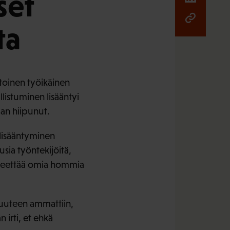
set
ta
toinen työikäinen
listuminen lisääntyi
man hiipunut.
 lisääntyminen
usia työntekijöitä,
a teettää omia hommia
 uuteen ammattiin,
 irti, et ehkä