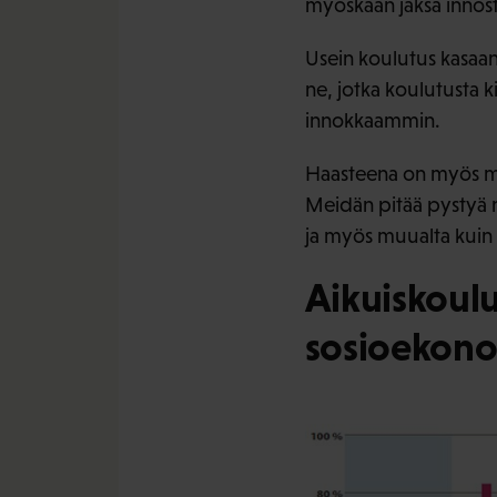
myöskään jaksa innos
Usein koulutus kasaan
ne, jotka koulutusta k
innokkaammin.
Haasteena on myös mie
Meidän pitää pystyä 
ja myös muualta kuin
Aikuiskoul
sosioekon