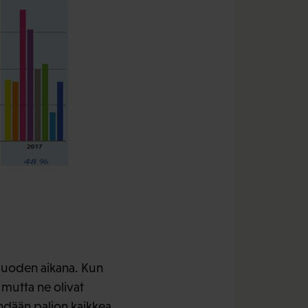
vuoden aikana. Kun
, mutta ne olivat
ehdään paljon kaikkea