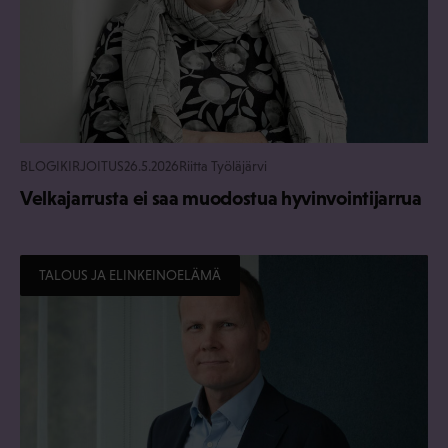
BLOGIKIRJOITUS
26.5.2026
Riitta Työläjärvi
Velkajarrusta ei saa muodostua hyvinvointijarrua
TALOUS JA ELINKEINOELÄMÄ