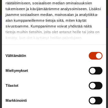
räätälöimiseen, sosiaalisen median ominaisuuksien
tukemiseen ja kävijämäärämme analysoimiseen. Lisäksi
jaamme sosiaalisen median, mainosalan ja analytiikka-
alan kumppaneillemme tietoja siitä, miten käytät
Jaa
sivustoamme. Kumppanimme voivat yhdistää näitä
tietoja muihin tietoihin, joita olet antanut heille tai joita on
kerätty, kun olet käyttänyt heidän palvelujaan.
Lisää kirjoittajalta
Suostumuksen
Välttämätön
valinta
TASA-ARVO JA YHDENVERTAISUUS
Mieltymykset
Tilastot
Markkinointi