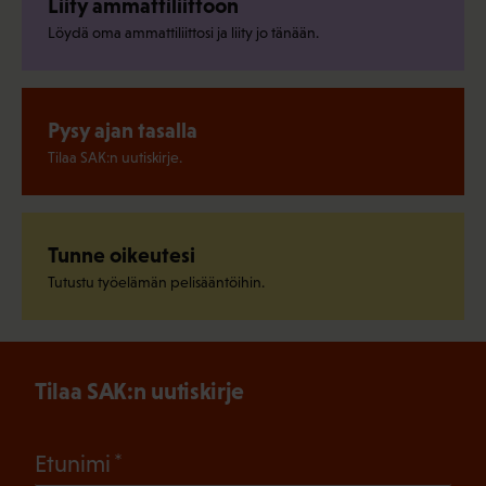
Liity ammattiliittoon
Löydä oma ammattiliittosi ja liity jo tänään.
Pysy ajan tasalla
Tilaa SAK:n uutiskirje.
Tunne oikeutesi
Tutustu työelämän pelisääntöihin.
Tilaa SAK:n uutiskirje
(Pakollinen)
Etunimi