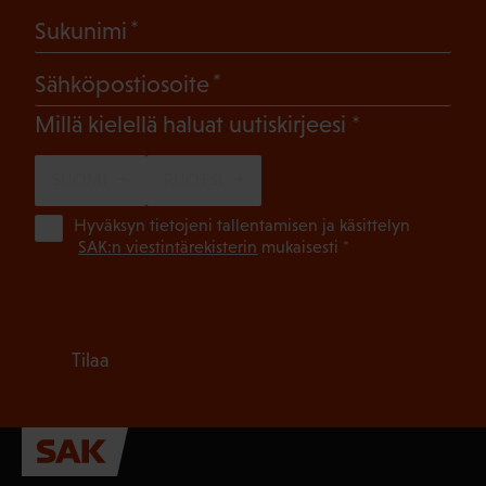
(Pakollinen)
Sukunimi
(Pakollinen)
Sähköpostiosoite
(Pakollinen)
Millä kielellä haluat uutiskirjeesi
SUOMI
RUOTSI
(Pa
Hyväksyn tietojeni tallentamisen ja käsittelyn
SAK:n viestintärekisterin
mukaisesti *
Tilaa