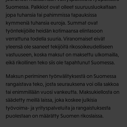
Suomessa. Palkkiot ovat olleet suuruusluokaltaan
jopa tuhansia tai pahimmissa tapauksissa
kymmeniä tuhansia euroja. Summat ovat
työntekijöille heidän kotimaansa elintasoon
verrattuna todella suuria. Viranomaiset eivät
yleensä ole saaneet tekijöitä rikosoikeudelliseen
vastuuseen, koska maksut on maksettu ulkomailla,
eikä rikollinen teko siis ole tapahtunut Suomessa.
Maksun periminen työnvälityksestä on Suomessa
rangaistava teko, josta seurauksena voi olla sakkoa
tai enimmillään vuosi vankeutta. Maksukiellosta on
säädetty meillä laissa, joka koskee julkisia
työvoima- ja yrityspalveluita ja rangaistuksesta
puolestaan on määrätty Suomen rikoslaissa.