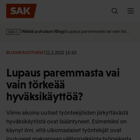
Hyppää
sisältöön
s
Näistä puhutaan
Blogi
Lupaus paremmasta vai vain tör…
a
k
·
11.2.2022 15:50
BLOGIKIRJOITUKSET
f
i
Lupaus paremmasta vai
vain törkeää
hyväksikäyttöä?
Viime aikoina uutiset työntekijöiden järkyttävästä
hyväksikäytöstä ovat lisääntyneet. Esimerkiksi on
käynyt ilmi, että ulkomaalaiset työntekijät ovat
joutuneet maksamaan välityspalkkiota työpaikasta