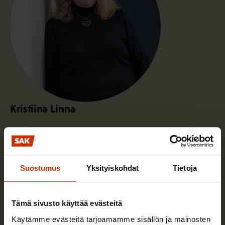
Kristiina Linna
Toimin Maarianhaminassa alue- ja
järjestöasiantuntijana. Vastaan Ahvenanmaan
liittopalveluista ja SAK:n ruotsinkielisestä
Suostumus
Yksityiskohdat
Tietoja
toiminnasta koko maassa. Osallistun myös
pohjoismaiseen yhteistyöhön.
Tämä sivusto käyttää evästeitä
Käytämme evästeitä tarjoamamme sisällön ja mainosten
Lue lisää kirjoittajasta