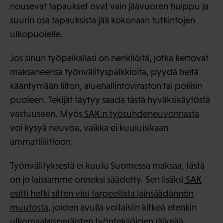
nousevat tapaukset ovat vain jäävuoren huippu ja
suurin osa tapauksista jää kokonaan tutkintojen
ulkopuolelle.
Jos sinun työpaikallasi on henkilöitä, jotka kertovat
maksaneensa työnvälityspalkkioita, pyydä heitä
kääntymään liiton, aluehallintoviraston tai poliisin
puoleen. Tekijät täytyy saada tästä hyväksikäytöstä
vastuuseen. Myös
SAK:n työsuhdeneuvonnasta
voi kysyä neuvoa, vaikka ei kuuluisikaan
ammattiliittoon.
Työnvälityksestä ei kuulu Suomessa maksaa, tästä
on jo laissamme onneksi säädetty. Sen lisäksi
SAK
esitti hetki sitten viisi tarpeellista lainsäädännön
muutosta
, joiden avulla voitaisiin kitkeä etenkin
ulkomaalaisperäisten työntekijöiden räikeää