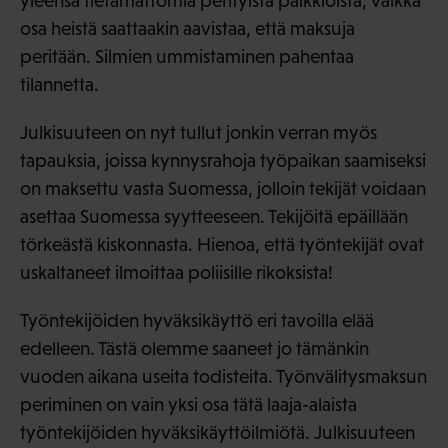
yleensä tietämättömiä perityistä palkkioista, vaikka
osa heistä saattaakin aavistaa, että maksuja
peritään. Silmien ummistaminen pahentaa
tilannetta.
Julkisuuteen on nyt tullut jonkin verran myös
tapauksia, joissa kynnysrahoja työpaikan saamiseksi
on maksettu vasta Suomessa, jolloin tekijät voidaan
asettaa Suomessa syytteeseen. Tekijöitä epäillään
törkeästä kiskonnasta. Hienoa, että työntekijät ovat
uskaltaneet ilmoittaa poliisille rikoksista!
Työntekijöiden hyväksikäyttö eri tavoilla elää
edelleen. Tästä olemme saaneet jo tämänkin
vuoden aikana useita todisteita. Työnvälitysmaksun
periminen on vain yksi osa tätä laaja-alaista
työntekijöiden hyväksikäyttöilmiötä. Julkisuuteen