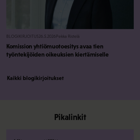
BLOGIKIRJOITUS
26.5.2026
Pekka Ristelä
Komission yhtiömuotoesitys avaa tien
työntekijöiden oikeuksien kiertämiselle
Kaikki blogikirjoitukset
Pikalinkit