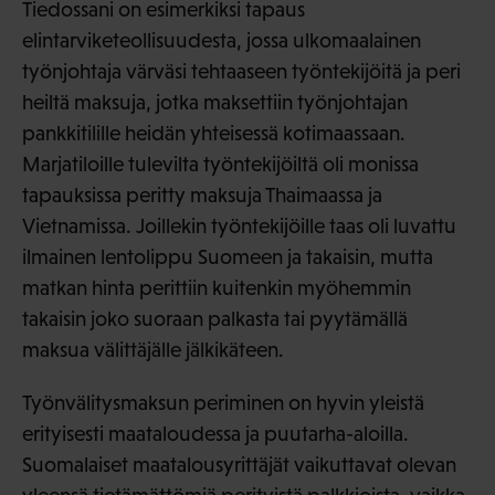
Tiedossani on esimerkiksi tapaus
elintarviketeollisuudesta, jossa ulkomaalainen
työnjohtaja värväsi tehtaaseen työntekijöitä ja peri
heiltä maksuja, jotka maksettiin työnjohtajan
pankkitilille heidän yhteisessä kotimaassaan.
Marjatiloille tulevilta työntekijöiltä oli monissa
tapauksissa peritty maksuja Thaimaassa ja
Vietnamissa. Joillekin työntekijöille taas oli luvattu
ilmainen lentolippu Suomeen ja takaisin, mutta
matkan hinta perittiin kuitenkin myöhemmin
takaisin joko suoraan palkasta tai pyytämällä
maksua välittäjälle jälkikäteen.
Työnvälitysmaksun periminen on hyvin yleistä
erityisesti maataloudessa ja puutarha-aloilla.
Suomalaiset maatalousyrittäjät vaikuttavat olevan