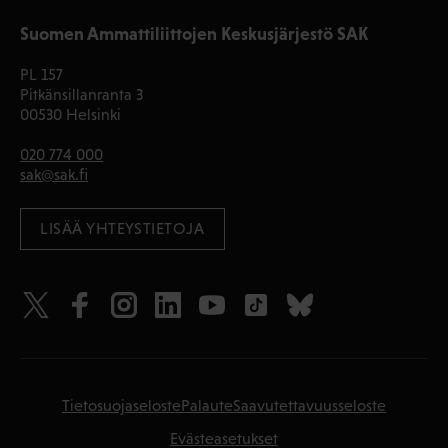
Suomen Ammattiliittojen Keskusjärjestö SAK
PL 157
Pitkänsillanranta 3
00530 Helsinki
020 774 000
sak@sak.fi
LISÄÄ YHTEYSTIETOJA
Tietosuojaseloste
Palaute
Saavutettavuusseloste
Evästeasetukset