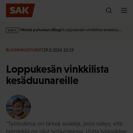
Hyppää
sisältöön
s
Näistä puhutaan
Blogi
Loppukesän vinkkilista kesäduu…
a
k
·
29.8.2024 10:19
BLOGIKIRJOITUKSET
f
i
Loppukesän vinkkilista
kesäduunareille
"Työtodistus on tärkeä asiakirja, josta näkyy, että
työntekijä on ollut työsuhteessa. Uutta työpaikkaa