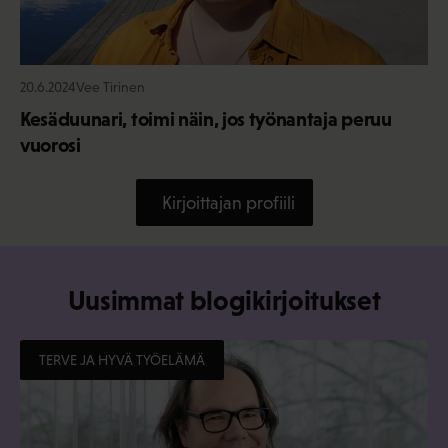
20.6.2024
Vee Tirinen
Kesäduunari, toimi näin, jos työnantaja peruu
vuorosi
Kirjoittajan profiili
Uusimmat blogikirjoitukset
TERVE JA HYVÄ TYÖELÄMÄ