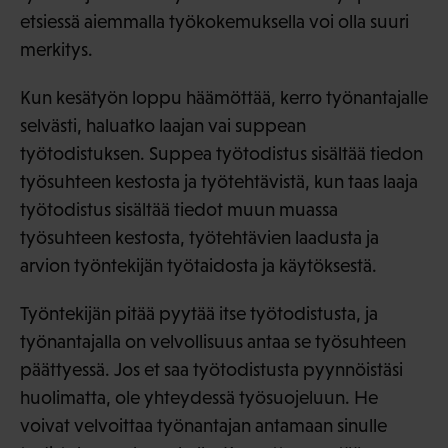
etsiessä aiemmalla työkokemuksella voi olla suuri
merkitys.
Kun kesätyön loppu häämöttää, kerro työnantajalle
selvästi, haluatko laajan vai suppean
työtodistuksen. Suppea työtodistus sisältää tiedon
työsuhteen kestosta ja työtehtävistä, kun taas laaja
työtodistus sisältää tiedot muun muassa
työsuhteen kestosta, työtehtävien laadusta ja
arvion työntekijän työtaidosta ja käytöksestä.
Työntekijän pitää pyytää itse työtodistusta, ja
työnantajalla on velvollisuus antaa se työsuhteen
päättyessä. Jos et saa työtodistusta pyynnöistäsi
huolimatta, ole yhteydessä työsuojeluun. He
voivat velvoittaa työnantajan antamaan sinulle