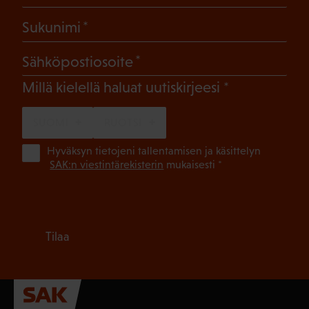
(Pakollinen)
Sukunimi
(Pakollinen)
Sähköpostiosoite
(Pakollinen)
Millä kielellä haluat uutiskirjeesi
SUOMI
RUOTSI
(Pa
Hyväksyn tietojeni tallentamisen ja käsittelyn
SAK:n viestintärekisterin
mukaisesti *
Tilaa