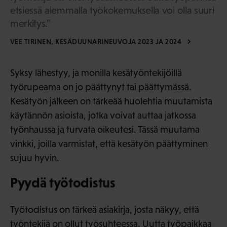
etsiessä aiemmalla työkokemuksella voi olla suuri
merkitys."
VEE TIRINEN, KESÄDUUNARINEUVOJA 2023 JA 2024
Syksy lähestyy, ja monilla kesätyöntekijöillä
työrupeama on jo päättynyt tai päättymässä.
Kesätyön jälkeen on tärkeää huolehtia muutamista
käytännön asioista, jotka voivat auttaa jatkossa
työnhaussa ja turvata oikeutesi. Tässä muutama
vinkki, joilla varmistat, että kesätyön päättyminen
sujuu hyvin.
Pyydä työtodistus
Työtodistus on tärkeä asiakirja, josta näkyy, että
työntekijä on ollut työsuhteessa. Uutta työpaikkaa