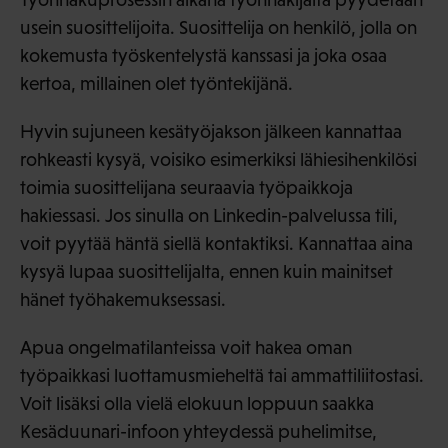
usein suosittelijoita. Suosittelija on henkilö, jolla on
kokemusta työskentelystä kanssasi ja joka osaa
kertoa, millainen olet työntekijänä.
Hyvin sujuneen kesätyöjakson jälkeen kannattaa
rohkeasti kysyä, voisiko esimerkiksi lähiesihenkilösi
toimia suosittelijana seuraavia työpaikkoja
hakiessasi. Jos sinulla on Linkedin-palvelussa tili,
voit pyytää häntä siellä kontaktiksi. Kannattaa aina
kysyä lupaa suosittelijalta, ennen kuin mainitset
hänet työhakemuksessasi.
Apua ongelmatilanteissa voit hakea oman
työpaikkasi luottamusmieheltä tai ammattiliitostasi.
Voit lisäksi olla vielä elokuun loppuun saakka
Kesäduunari-infoon yhteydessä puhelimitse,