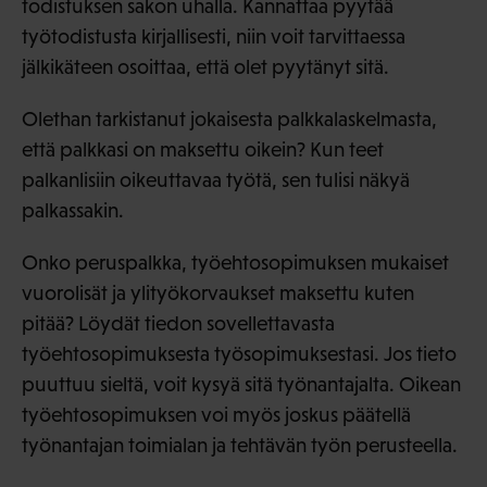
todistuksen sakon uhalla. Kannattaa pyytää
työtodistusta kirjallisesti, niin voit tarvittaessa
jälkikäteen osoittaa, että olet pyytänyt sitä.
Olethan tarkistanut jokaisesta palkkalaskelmasta,
että palkkasi on maksettu oikein? Kun teet
palkanlisiin oikeuttavaa työtä, sen tulisi näkyä
palkassakin.
Onko peruspalkka, työehtosopimuksen mukaiset
vuorolisät ja ylityökorvaukset maksettu kuten
pitää? Löydät tiedon sovellettavasta
työehtosopimuksesta työsopimuksestasi. Jos tieto
puuttuu sieltä, voit kysyä sitä työnantajalta. Oikean
työehtosopimuksen voi myös joskus päätellä
työnantajan toimialan ja tehtävän työn perusteella.