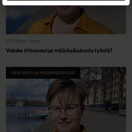
17.7.2024
Vee Tirinen
Voinko irtisanoutua määräaikaisesta työstä?
TASA-ARVO JA YHDENVERTAISUUS