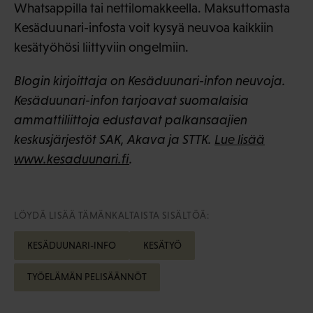
Whatsappilla tai nettilomakkeella. Maksuttomasta
Kesäduunari-infosta voit kysyä neuvoa kaikkiin
kesätyöhösi liittyviin ongelmiin.
Blogin kirjoittaja on Kesäduunari-infon neuvoja.
Kesäduunari-infon tarjoavat suomalaisia
ammattiliittoja edustavat palkansaajien
keskusjärjestöt SAK, Akava ja STTK.
Lue lisää
www.kesaduunari.fi
.
LÖYDÄ LISÄÄ TÄMÄNKALTAISTA SISÄLTÖÄ:
KESÄDUUNARI-INFO
KESÄTYÖ
TYÖELÄMÄN PELISÄÄNNÖT