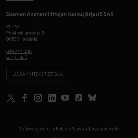
Suomen Ammattiliittojen Keskusjärjestö SAK
PL 157
Pitkänsillanranta 3
00530 Helsinki
020 774 000
sak@sak.fi
LISÄÄ YHTEYSTIETOJA
Tietosuojaseloste
Palaute
Saavutettavuusseloste