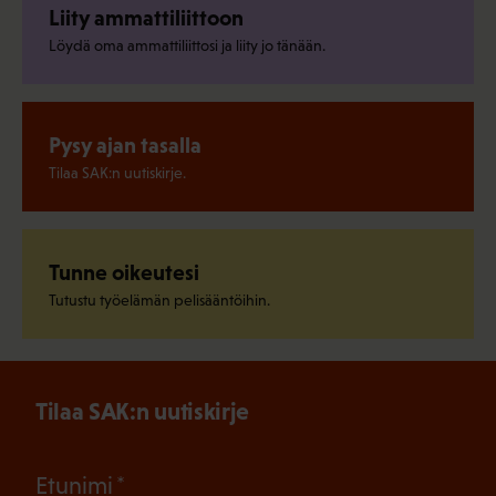
Liity ammattiliittoon
Löydä oma ammattiliittosi ja liity jo tänään.
Pysy ajan tasalla
Tilaa SAK:n uutiskirje.
Tunne oikeutesi
Tutustu työelämän pelisääntöihin.
Tilaa SAK:n uutiskirje
(Pakollinen)
Etunimi