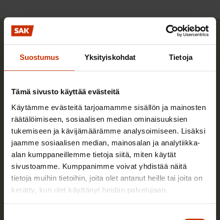
Suostumus
Yksityiskohdat
Tietoja
Tämä sivusto käyttää evästeitä
Käytämme evästeitä tarjoamamme sisällön ja mainosten
räätälöimiseen, sosiaalisen median ominaisuuksien
tukemiseen ja kävijämäärämme analysoimiseen. Lisäksi
jaamme sosiaalisen median, mainosalan ja analytiikka-
alan kumppaneillemme tietoja siitä, miten käytät
sivustoamme. Kumppanimme voivat yhdistää näitä
tietoja muihin tietoihin, joita olet antanut heille tai joita on
kerätty, kun olet käyttänyt heidän palvelujaan.
Vee Tirinen
Suostumuksen
Vee Tirinen toimi Kesäduunari-infon neuvojana.