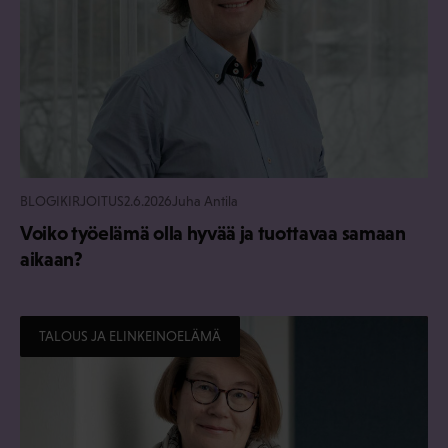
BLOGIKIRJOITUS
2.6.2026
Juha Antila
Voiko työelämä olla hyvää ja tuottavaa samaan
aikaan?
TALOUS JA ELINKEINOELÄMÄ