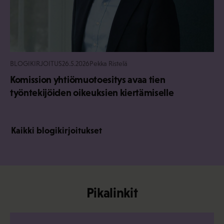
BLOGIKIRJOITUS
26.5.2026
Pekka Ristelä
Komission yhtiömuotoesitys avaa tien
työntekijöiden oikeuksien kiertämiselle
Kaikki blogikirjoitukset
Pikalinkit