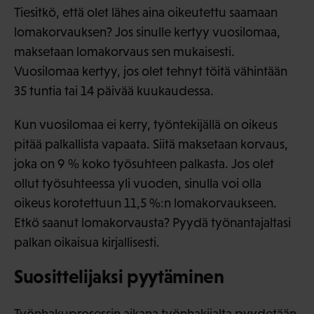
Tiesitkö, että olet lähes aina oikeutettu saamaan
lomakorvauksen? Jos sinulle kertyy vuosilomaa,
maksetaan lomakorvaus sen mukaisesti.
Vuosilomaa kertyy, jos olet tehnyt töitä vähintään
35 tuntia tai 14 päivää kuukaudessa.
Kun vuosilomaa ei kerry, työntekijällä on oikeus
pitää palkallista vapaata. Siitä maksetaan korvaus,
joka on 9 % koko työsuhteen palkasta. Jos olet
ollut työsuhteessa yli vuoden, sinulla voi olla
oikeus korotettuun 11,5 %:n lomakorvaukseen.
Etkö saanut lomakorvausta? Pyydä työnantajaltasi
palkan oikaisua kirjallisesti.
Suosittelijaksi pyytäminen
Työnhakuprosessin aikana työnhakijalta pyydetään