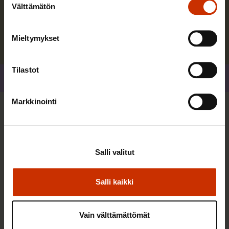
Välttämätön
valinta
Lue lisää kirjoittajasta
Mieltymykset
Tilastot
Jaa
Markkinointi
Lisää kirjoittajalta
Salli valitut
TYÖNTEKIJÄN OIKEUDET
Salli kaikki
Vain välttämättömät