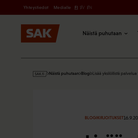
Secondary
Hyppää
Yhteystiedot
Medialle
FI
SV
EN
sisältöön
Päävalikk
Näistä puhutaan
s
Näistä puhutaan
Blogi
Lisää yksilöllistä palvelua
a
k
·
f
i
16.9.20
BLOGIKIRJOITUKSET