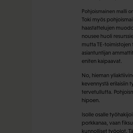
Pohjoismainen malli on 
Toki myös pohjoismaise
haastattelujen muodoss
nousee huoli resurssie
mutta TE-toimistojen t
asiantuntijan ammattitai
eniten kaipaavat.
No, hieman yliaktiivin
kevennystä erilaisiin 
tervetullutta. Pohjois
hipoen.
Isolle osalle työhakij
porkkanaa, vaan fiksu
kunnolliset työolot. T