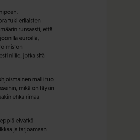
 hipoen.
a tuki erilaisten
määrin runsaasti, että
onilla euroilla,
-toimiston
i niille, jotka sitä
pohjoismainen malli tuo
sseihin, mikä on täysin
kkakin ehkä rimaa
 keppiä eivätkä
lkkaa ja tarjoamaan