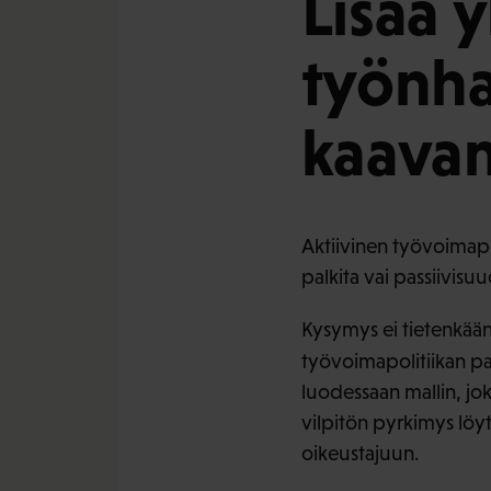
Lisää y
työnh
kaavam
Aktiivinen työvoimapol
palkita vai passiivisu
Kysymys ei tietenkään
työvoimapolitiikan pa
luodessaan mallin, joka
vilpitön pyrkimys löy
oikeustajuun.