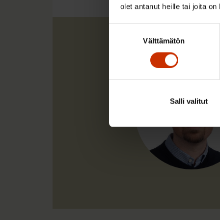
olet antanut heille tai joita o
Suostumuksen
Välttämätön
valinta
Salli valitut