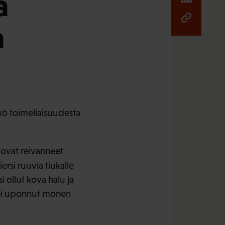
a
n
äkö toimeliaisuudesta
 ovat reivanneet
iersi ruuvia tiukalle
i ollut kova halu ja
s ei uponnut monen