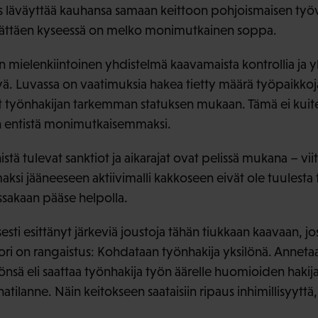
us läväyttää kauhansa samaan keittoon pohjoismaisen ty
ättäen kyseessä on melko monimutkainen soppa.
n mielenkiintoinen yhdistelmä kaavamaista kontrollia ja 
ä. Luvassa on vaatimuksia hakea tietty määrä työpaikkoja
t työnhakijan tarkemman statuksen mukaan. Tämä ei kuite
 entistä monimutkaisemmaksi.
tä tulevat sanktiot ja aikarajat ovat pelissä mukana – vii
aksi jääneeseen aktiivimalli kakkoseen eivät ole tuulest
ssakaan pääse helpolla.
ti esittänyt järkeviä joustoja tähän tiukkaan kaavaan, jo
tori on rangaistus: Kohdataan työnhakija yksilönä. Anneta
önsä eli saattaa työnhakija työn äärelle huomioiden hakij
atilanne. Näin keitokseen saataisiin ripaus inhimillisyytt