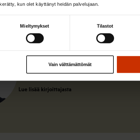
n kerätty, kun olet käyttänyt heidän palvelujaan.
Mieltymykset
Tilastot
Mikko Laakkonen
Mikko Laakkonen työskenteli SAK:n koulutus- ja 
Vain välttämättömät
asiantuntijan sijaisena.
Lue lisää kirjoittajasta