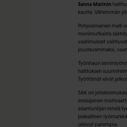
Sanna Marinin
hallit
kautta. Vähemmän yll
Pohjoismainen malli o
monimutkaista säätely
vaatimukset vaihtuva
joustavammaksi, vaan
Työnhaun laiminlyönnis
hallituksen suunnitelm
Työttömät eivät jatko
SAK on johdonmukaises
ensisijainen motivaat
asiantuntijan tehdä ty
paikallinen työmarkkin
olisivat parempia.