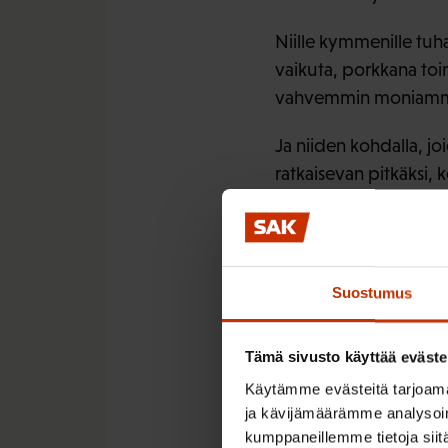
Niille kymmenille tuh
vaikuta, porkkana toi
vahvemmin moniammati
Ja niiden kohdalla, j
ratkaisevan pitkäksi, 
puitteita ja tukea va
ymmärretty.
Suostumus
LÖYDÄ LISÄÄ TÄMÄNKALTA
Tämä sivusto käyttää eväste
Käytämme evästeitä tarjoama
TYÖLLISYYS
TYÖTT
ja kävijämäärämme analysoim
kumppaneillemme tietoja siitä