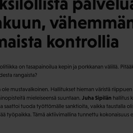
ksilöllistä palvelu
akuun, vähemmä
aista kontrollia
itiikka on tasapainoilua kepin ja porkkanan välillä. Pitä
udesta rangaista?
 ole mustavalkoinen. Hallitukset hieman väristä riippuen
Juha Sipilän
inopisteitä mieleiseensä suuntaan.
hallitus k
 saattoi tuoda työttömälle sanktioita, vaikka taustalla olis
tää työpaikka. Tämä aktiivimallina tunnettu kokonaisuu