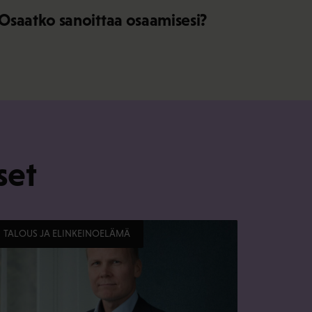
Osaatko sanoittaa osaamisesi?
set
TALOUS JA ELINKEINOELÄMÄ