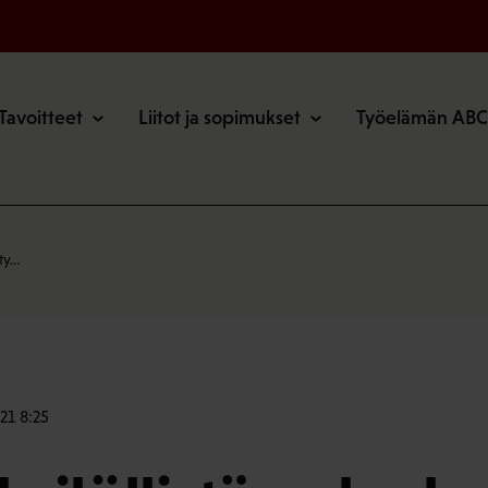
o
Tavoitteet
Liitot ja sopimukset
Työelämän ABC
 ty…
21 8:25