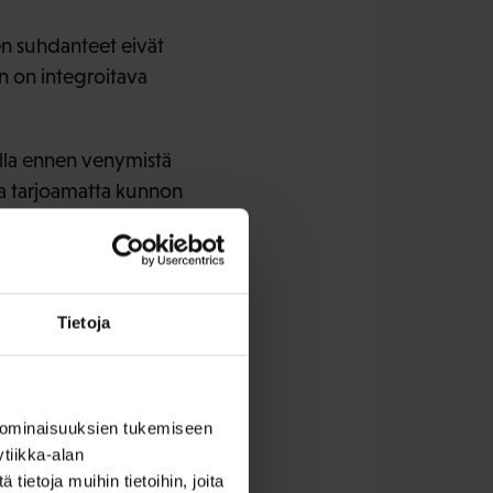
en suhdanteet eivät
n on integroitava
ulla ennen venymistä
taa tarjoamatta kunnon
on onneksi
Tietoja
 ominaisuuksien tukemiseen
tiikka-alan
ietoja muihin tietoihin, joita