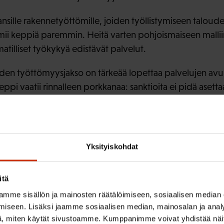
ansille rakennetyöttömille, joiden työllistymiseen taloud
mii keppiä paremmin. Heitä varten pohjoismaiseen mallii
lliset työkykyä edistävät palvelut.
oiden työttömyysjakso on tärkeää lopettaa palvelujen av
keppi vaatii rinnalleen porkkanaa: sanktioita ei pidä aset
atimusten toteuttamiseksi. Tämä pohjoismaisessa mallissa 
Yksityiskohdat
ISTA SISÄLTÖÄ:
itä
mme sisällön ja mainosten räätälöimiseen, sosiaalisen median
ÖMYYS
iseen. Lisäksi jaamme sosiaalisen median, mainosalan ja analy
, miten käytät sivustoamme. Kumppanimme voivat yhdistää näitä t