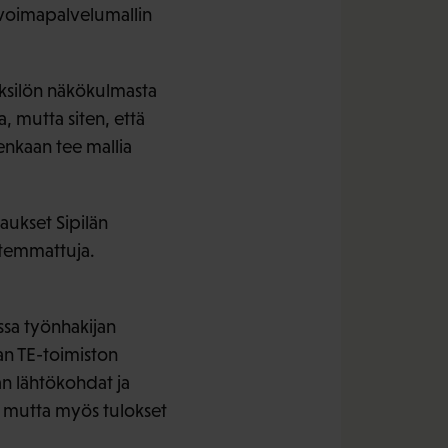
övoimapalvelumallin
yksilön näkökulmasta
, mutta siten, että
nkaan tee mallia
taukset Sipilän
a temmattuja.
ssa työnhakijan
an TE-toimiston
an lähtökohdat ja
ä, mutta myös tulokset