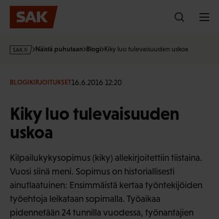
Hyppää
sisältöön
s
Näistä puhutaan
Blogi
Kiky luo tulevaisuuden uskoa
a
k
·
16.6.2016 12:20
BLOGIKIRJOITUKSET
f
i
Kiky luo tulevaisuuden
uskoa
Kilpailukykysopimus (kiky) allekirjoitettiin tiistaina.
Vuosi siinä meni. Sopimus on historiallisesti
ainutlaatuinen: Ensimmäistä kertaa työntekijöiden
työehtoja leikataan sopimalla. Työaikaa
pidennetään 24 tunnilla vuodessa, työnantajien