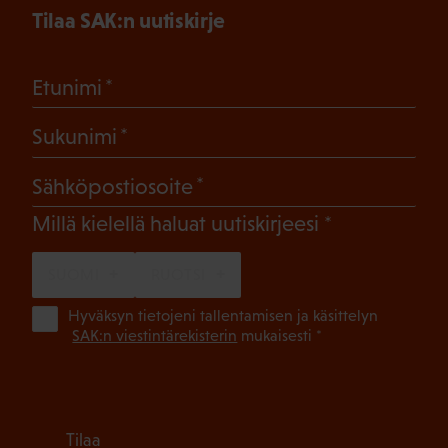
Tilaa SAK:n uutiskirje
(Pakollinen)
Etunimi
(Pakollinen)
Sukunimi
(Pakollinen)
Sähköpostiosoite
(Pakollinen)
Millä kielellä haluat uutiskirjeesi
SUOMI
RUOTSI
(Pa
Hyväksyn tietojeni tallentamisen ja käsittelyn
SAK:n viestintärekisterin
mukaisesti *
Tilaa