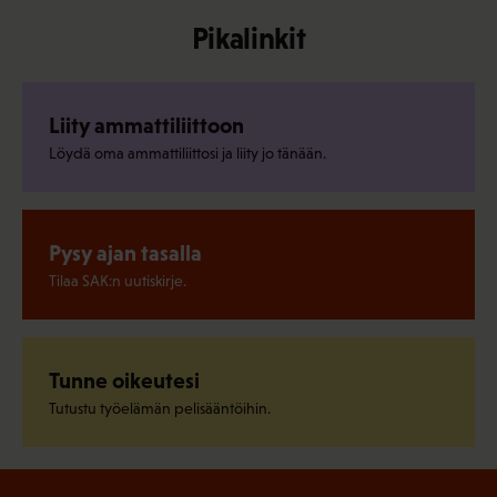
Pikalinkit
Liity ammattiliittoon
Löydä oma ammattiliittosi ja liity jo tänään.
Pysy ajan tasalla
Tilaa SAK:n uutiskirje.
Tunne oikeutesi
Tutustu työelämän pelisääntöihin.