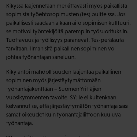
Kikyssä laajennetaan merkittävästi myös paikallista
sopimista työehtosopimusten (tes) puitteissa. Jos
paikallisesti saadaan aikaan aito sopimisen kulttuuri,
se motivoi työntekijöitä parempiin työsuorituksiin.
Tuottavuus ja työllisyys paranevat. Tes-perälauta
tarvitaan. Ilman sitä paikallinen sopiminen voi
johtaa työnantajan saneluun.
Kiky antoi mahdollisuuden laajentaa paikallinen
sopiminen myös järjestäytymättömään
työnantajakenttään – Suomen Yrittäjien
vuosikymmenten tavoite. SY:lle ei kuitenkaan
kelvannut se, että järjestäytymätön työnantaja saisi
samat oikeudet kuin työnantajaliittoon kuuluva
työnantaja.