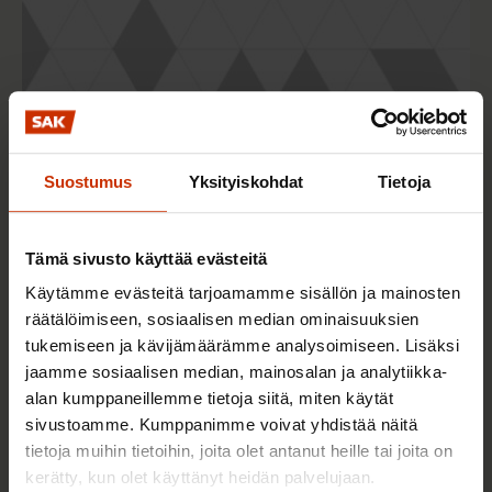
Suostumus
Yksityiskohdat
Tietoja
Tämä sivusto käyttää evästeitä
29.12.2021
Kiky luo tulevaisuuden uskoa
Olisiko vetovoima parempi ratkaisu kuin
Käytämme evästeitä tarjoamamme sisällön ja mainosten
räätälöimiseen, sosiaalisen median ominaisuuksien
irtisanomisen helpottaminen?
tukemiseen ja kävijämäärämme analysoimiseen. Lisäksi
jaamme sosiaalisen median, mainosalan ja analytiikka-
alan kumppaneillemme tietoja siitä, miten käytät
TALOUS JA ELINKEINOELÄMÄ
sivustoamme. Kumppanimme voivat yhdistää näitä
tietoja muihin tietoihin, joita olet antanut heille tai joita on
kerätty, kun olet käyttänyt heidän palvelujaan.