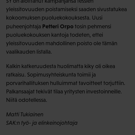
SY on aloittanut kampanjansa tessien
yleissitovuuden poistamiseksi saaden sivustatukea
kokoomuksen puoluekokouksesta. Uusi
Petteri Orpo
puheenjohtaja
tosin pehmensi
puoluekokouksen kantoja todeten, ettei
yleissitovuuden mahdollinen poisto ole tämän
vaalikauden listalla.
Kalkin katkeruudesta huolimatta kiky oli oikea
ratkaisu. Sopimusyhteiskunta toimii ja
porvarihallituksen hulluimmat tavoitteet torjuttiin.
Palkansaajat tekivät tilaa yritysten investoinneille.
Niitä odotellessa.
Matti Tukiainen
SAK:n työ- ja elinkeinojohtaja