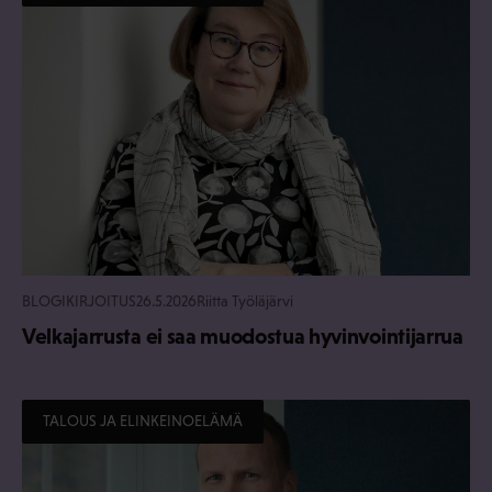
BLOGIKIRJOITUS
26.5.2026
Riitta Työläjärvi
Velkajarrusta ei saa muodostua hyvinvointijarrua
TALOUS JA ELINKEINOELÄMÄ