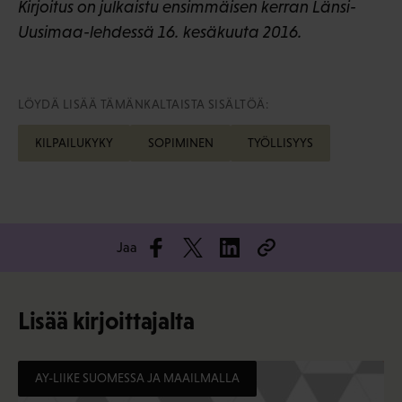
Kirjoitus on julkaistu ensimmäisen kerran Länsi-
Uusimaa-lehdessä 16. kesäkuuta 2016.
LÖYDÄ LISÄÄ TÄMÄNKALTAISTA SISÄLTÖÄ:
KILPAILUKYKY
SOPIMINEN
TYÖLLISYYS
Jaa
Lisää kirjoittajalta
AY-LIIKE SUOMESSA JA MAAILMALLA