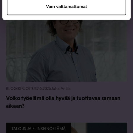
TERVE JA HYVÄ TYÖELÄMÄ
Vain välttämättömät
BLOGIKIRJOITUS
2.6.2026
Juha Antila
Voiko työelämä olla hyvää ja tuottavaa samaan
aikaan?
TALOUS JA ELINKEINOELÄMÄ