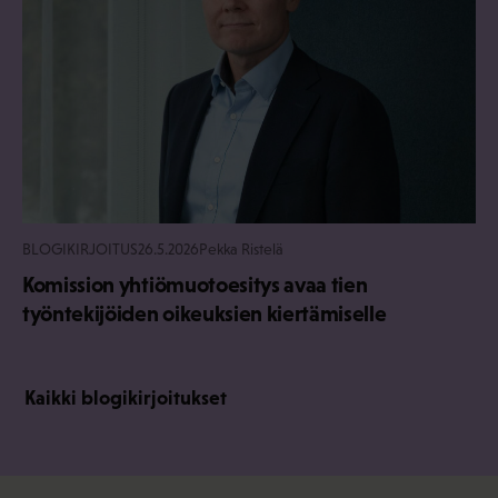
BLOGIKIRJOITUS
26.5.2026
Pekka Ristelä
Komission yhtiömuotoesitys avaa tien
työntekijöiden oikeuksien kiertämiselle
Kaikki blogikirjoitukset