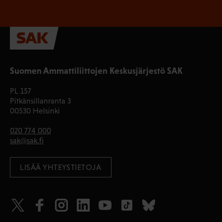
Suomen Ammattiliittojen Keskusjärjestö SAK
PL 157
Pitkänsillanranta 3
00530 Helsinki
020 774 000
sak@sak.fi
LISÄÄ YHTEYSTIETOJA