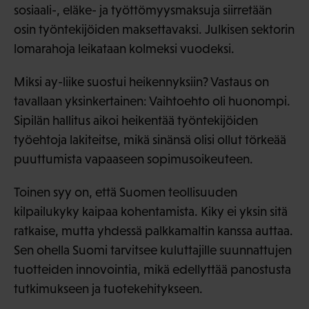
sosiaali-, eläke- ja työttömyysmaksuja siirretään
osin työntekijöiden maksettavaksi. Julkisen sektorin
lomarahoja leikataan kolmeksi vuodeksi.
Miksi ay-liike suostui heikennyksiin? Vastaus on
tavallaan yksinkertainen: Vaihtoehto oli huonompi.
Sipilän hallitus aikoi heikentää työntekijöiden
työehtoja lakiteitse, mikä sinänsä olisi ollut törkeää
puuttumista vapaaseen sopimusoikeuteen.
Toinen syy on, että Suomen teollisuuden
kilpailukyky kaipaa kohentamista. Kiky ei yksin sitä
ratkaise, mutta yhdessä palkkamaltin kanssa auttaa.
Sen ohella Suomi tarvitsee kuluttajille suunnattujen
tuotteiden innovointia, mikä edellyttää panostusta
tutkimukseen ja tuotekehitykseen.