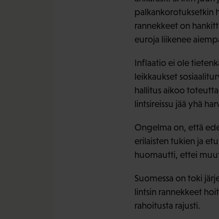
palkankorotuksetkin 
rannekkeet on hankittu 
euroja liikenee aiem
Inflaatio ei ole tiete
leikkaukset sosiaalit
hallitus aikoo toteutt
lintsireissu jää yhä 
Ongelma on, että edes h
erilaisten tukien ja et
huomautti, ettei muuto
Suomessa on toki järj
lintsin rannekkeet hoitu
rahoitusta rajusti.