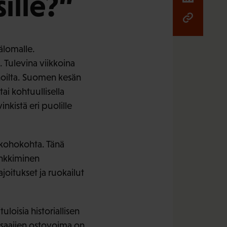
ille?”
älomalle.
 Tulevina viikkoina
nnoilta. Suomen kesän
ai kohtuullisella
kistä eri puolille
 kohokohta. Tänä
ankkiminen
joitukset ja ruokailut
loisia historiallisen
saajien ostovoima on