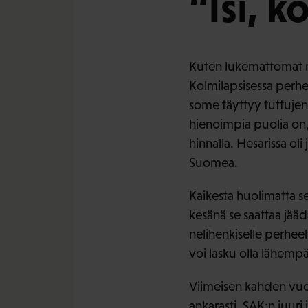
”Isi, k
Kuten lukemattomat mu
Kolmilapsisessa perhee
some täyttyy tuttujen
hienoimpia puolia on, 
hinnalla. Hesarissa oli 
Suomea.
Kaikesta huolimatta s
kesänä se saattaa jä
nelihenkiselle perheel
voi lasku olla lähempä
Viimeisen kahden vuode
ankarasti. SAK:n juuri