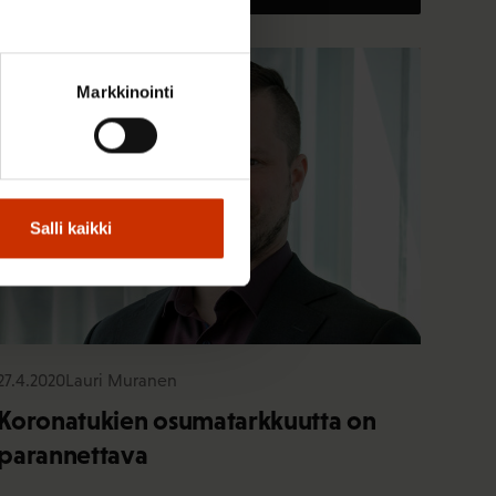
TALOUS JA ELINKEINOELÄMÄ
Markkinointi
Salli kaikki
27.4.2020
Lauri Muranen
Koronatukien osumatarkkuutta on
parannettava