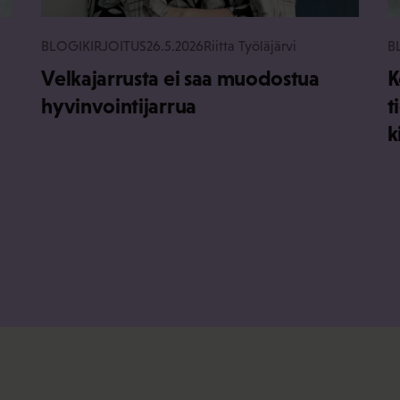
BLOGIKIRJOITUS
26.5.2026
Riitta Työläjärvi
B
Velkajarrusta ei saa muodostua
K
hyvinvointijarrua
t
k