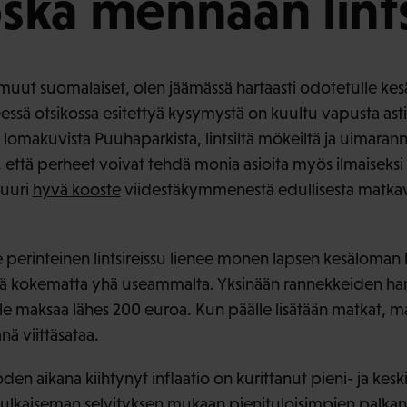
oska mennään lints
ut suomalaiset, olen jäämässä hartaasti odotetulle kes
ssä otsikossa esitettyä kysymystä on kuultu vapusta asti.
 lomakuvista Puuhaparkista, lintsiltä mökeiltä ja uimara
että perheet voivat tehdä monia asioita myös ilmaiseksi t
juuri
hyvä kooste
viidestäkymmenestä edullisesta matkavin
e perinteinen lintsireissu lienee monen lapsen kesäloman
ädä kokematta yhä useammalta. Yksinään rannekkeiden h
le maksaa lähes 200 euroa. Kun päälle lisätään matkat, ma
nä viittäsataa.
n aikana kiihtynyt inflaatio on kurittanut pieni- ja keskitu
julkaiseman selvityksen
mukaan pienituloisimpien palkan