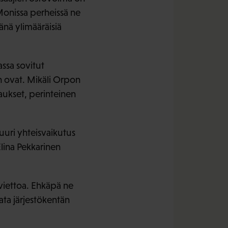
onissa perheissä ne
sänä ylimääräisiä
assa sovitut
n ovat. Mikäli Orpon
kaukset, perinteinen
suuri yhteisvaikutus
Elina Pekkarinen
nviettoa. Ehkäpä ne
kata järjestökentän