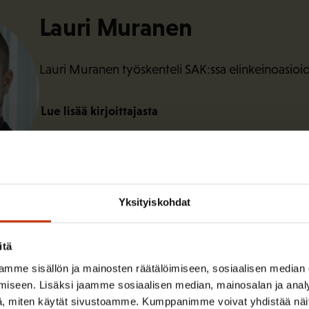
Lauri Muranen
Lauri Muranen työskenteli SAK:ssa elinkeinoasioi
Lue lisää kirjoittajasta
Yksityiskohdat
itä
mme sisällön ja mainosten räätälöimiseen, sosiaalisen median
iseen. Lisäksi jaamme sosiaalisen median, mainosalan ja analy
, miten käytät sivustoamme. Kumppanimme voivat yhdistää näitä t