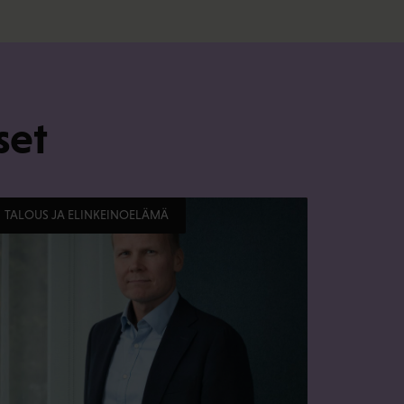
set
TALOUS JA ELINKEINOELÄMÄ