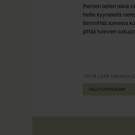
Pienten lasten isänä v
heille kyyneleitä niele
lämmittää somessa kukk
jättää tulevien sukup
LÖYDÄ LISÄÄ TÄMÄNKALTA
HALLITUSOHJELMA