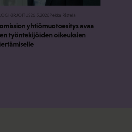
LOGIKIRJOITUS
26.5.2026
Pekka Ristelä
omission yhtiömuotoesitys avaa
ien työntekijöiden oikeuksien
iertämiselle