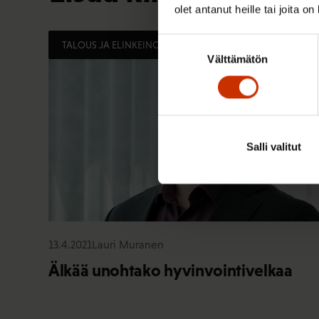
olet antanut heille tai joita o
Suostumuksen
TALOUS JA ELINKEINOELÄMÄ
Välttämätön
valinta
Salli valitut
13.4.2021
Lauri Muranen
Älkää unohtako hyvinvointivelkaa