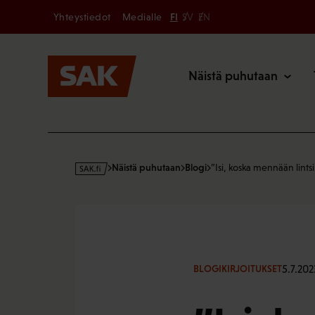
Secondary
Hyppää
Yhteystiedot
Medialle
FI
SV
EN
sisältöön
Päävalikk
Näistä puhutaan
s
Näistä puhutaan
Blogi
”Isi, koska mennään lints
a
k
·
f
i
5.7.202
BLOGIKIRJOITUKSET