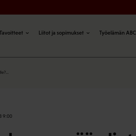
o
Tavoitteet
Liitot ja sopimukset
Työelämän ABC
ille?…
3 9:00