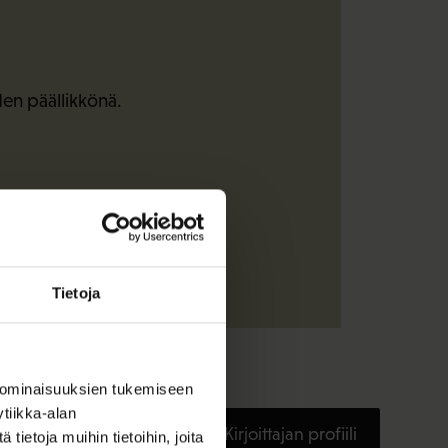
den päällikkönä.
Tietoja
 ominaisuuksien tukemiseen
tiikka-alan
Kirjoittajan profiili
ietoja muihin tietoihin, joita