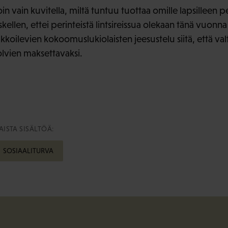
oin vain kuvitella, miltä tuntuu tuottaa omille lapsilleen 
skellen, ettei perinteistä lintsireissua olekaan tänä vuonna
oilevien kokoomuslukiolaisten jeesustelu siitä, että valt
olvien maksettavaksi.
ISTA SISÄLTÖÄ:
SOSIAALITURVA