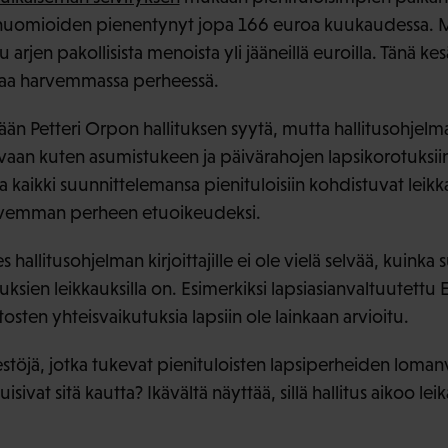
huomioiden pienentynyt jopa 166 euroa kuukaudessa. M
arjen pakollisista menoista yli jääneillä euroilla. Tänä ke
paa harvemmassa perheessä.
nkään Petteri Orpon hallituksen syytä, mutta hallitusohjelm
urvaan kuten asumistukeen ja päivärahojen lapsikorotuksii
aa kaikki suunnittelemansa pienituloisiin kohdistuvat leik
harvemman perheen etuoikeudeksi.
allitusohjelman kirjoittajille ei ole vielä selvää, kuinka 
uuksien leikkauksilla on. Esimerkiksi lapsiasianvaltuutettu 
sten yhteisvaikutuksia lapsiin ole lainkaan arvioitu.
estöjä, jotka tukevat pienituloisten lapsiperheiden loma
isivat sitä kautta? Ikävältä näyttää, sillä hallitus aikoo lei