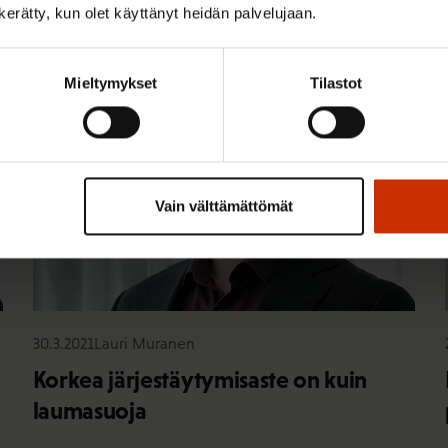
n kerätty, kun olet käyttänyt heidän palvelujaan.
TASA-ARVO JA YHDENVERTAISUUS
Mieltymykset
Tilastot
Vain välttämättömät
30.3.2021
Lauri Muranen
Korkea järjestäytymisaste on kuin
laumasuoja