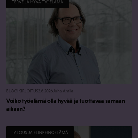
TERVE JA HYVÄ TYÖELÄMÄ
BLOGIKIRJOITUS
2.6.2026
Juha Antila
Voiko työelämä olla hyvää ja tuottavaa samaan
aikaan?
TALOUS JA ELINKEINOELÄMÄ