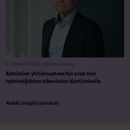
BLOGIKIRJOITUS
26.5.2026
Pekka Ristelä
Komission yhtiömuotoesitys avaa tien
työntekijöiden oikeuksien kiertämiselle
Kaikki blogikirjoitukset