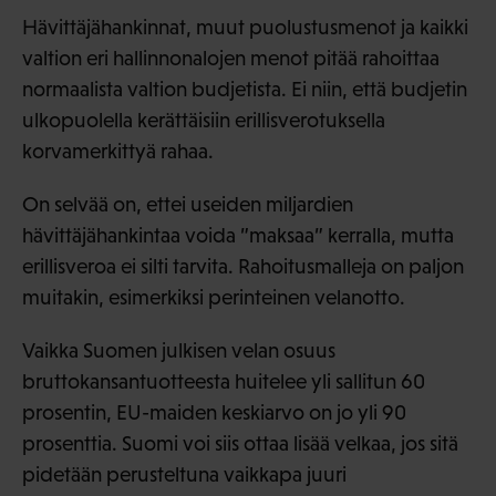
Hävittäjähankinnat, muut puolustusmenot ja kaikki
valtion eri hallinnonalojen menot pitää rahoittaa
normaalista valtion budjetista. Ei niin, että budjetin
ulkopuolella kerättäisiin erillisverotuksella
korvamerkittyä rahaa.
On selvää on, ettei useiden miljardien
hävittäjähankintaa voida ”maksaa” kerralla, mutta
erillisveroa ei silti tarvita. Rahoitusmalleja on paljon
muitakin, esimerkiksi perinteinen velanotto.
Vaikka Suomen julkisen velan osuus
bruttokansantuotteesta huitelee yli sallitun 60
prosentin, EU-maiden keskiarvo on jo yli 90
prosenttia. Suomi voi siis ottaa lisää velkaa, jos sitä
pidetään perusteltuna vaikkapa juuri