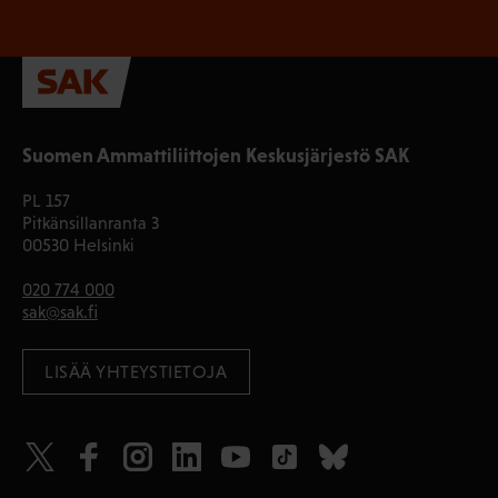
Suomen Ammattiliittojen Keskusjärjestö SAK
PL 157
Pitkänsillanranta 3
00530 Helsinki
020 774 000
sak@sak.fi
LISÄÄ YHTEYSTIETOJA