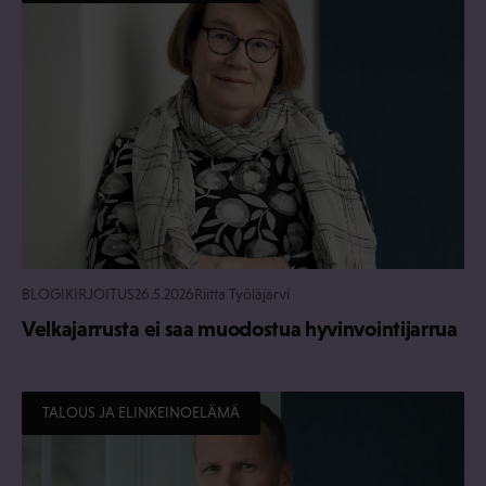
BLOGIKIRJOITUS
26.5.2026
Riitta Työläjärvi
Velkajarrusta ei saa muodostua hyvinvointijarrua
TALOUS JA ELINKEINOELÄMÄ