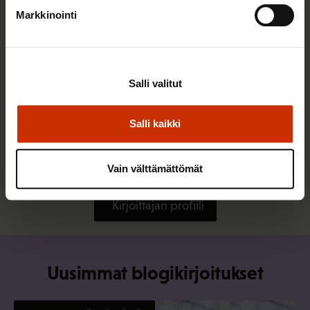
Markkinointi
Salli valitut
Salli kaikki
22.2.2022
Harri Järvinen
Kannustamisen jalo taito
Vain välttämättömät
Kirjoittajan profiili
Uusimmat blogikirjoitukset