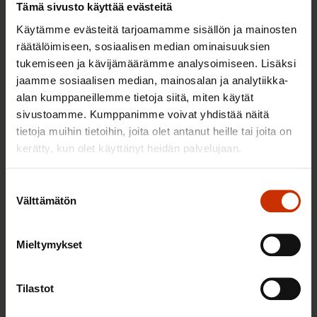
Tämä sivusto käyttää evästeitä
Käytämme evästeitä tarjoamamme sisällön ja mainosten
räätälöimiseen, sosiaalisen median ominaisuuksien
tukemiseen ja kävijämäärämme analysoimiseen. Lisäksi
jaamme sosiaalisen median, mainosalan ja analytiikka-
alan kumppaneillemme tietoja siitä, miten käytät
sivustoamme. Kumppanimme voivat yhdistää näitä
tietoja muihin tietoihin, joita olet antanut heille tai joita on
kerätty, kun olet käyttänyt heidän palvelujaan.
23.8.2022
Harri Järvinen
Suostumuksen
Välttämätön
valinta
Vaikeat ajat vai osaaminen suosion syynä?
Mieltymykset
TASA-ARVO JA YHDENVERTAISUUS
Tilastot