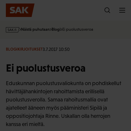
Hyppää
sisältöön
s
Näistä puhutaan
Blogi
Ei puolustusveroa
a
k
·
3.7.2017 10:50
BLOGIKIRJOITUKSET
f
i
Ei puolustusveroa
Eduskunnan puolustusvaliokunta on pohdiskellut
hävittäjähankintojen rahoittamista erillisellä
puolustusverolla. Samaa rahoitusmallia ovat
ajatelleet ääneen myös pääministeri Sipilä ja
oppositiojohtaja Rinne. Uskallan olla herrojen
kanssa eri mieltä.