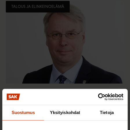
TALOUS JA ELINKEINOELÄMÄ
10.10.2022
Harri Järvinen
Oppositio kurittaisi köyhimpiä kohtuuttomasti
Suostumus
Yksityiskohdat
Tietoja
TALOUS JA ELINKEINOELÄMÄ