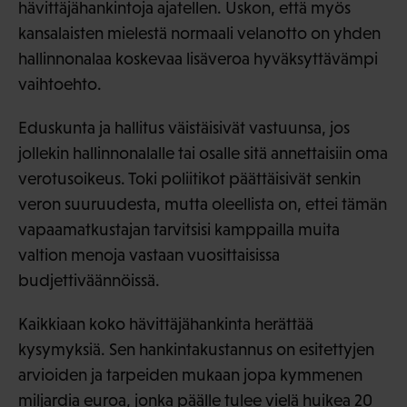
hävittäjähankintoja ajatellen. Uskon, että myös
kansalaisten mielestä normaali velanotto on yhden
hallinnonalaa koskevaa lisäveroa hyväksyttävämpi
vaihtoehto.
Eduskunta ja hallitus väistäisivät vastuunsa, jos
jollekin hallinnonalalle tai osalle sitä annettaisiin oma
verotusoikeus. Toki poliitikot päättäisivät senkin
veron suuruudesta, mutta oleellista on, ettei tämän
vapaamatkustajan tarvitsisi kamppailla muita
valtion menoja vastaan vuosittaisissa
budjettiväännöissä.
Kaikkiaan koko hävittäjähankinta herättää
kysymyksiä. Sen hankintakustannus on esitettyjen
arvioiden ja tarpeiden mukaan jopa kymmenen
miljardia euroa, jonka päälle tulee vielä huikea 20