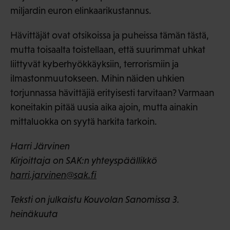
miljardin euron elinkaarikustannus.
Hävittäjät ovat otsikoissa ja puheissa tämän tästä,
mutta toisaalta toistellaan, että suurimmat uhkat
liittyvät kyberhyökkäyksiin, terrorismiin ja
ilmastonmuutokseen. Mihin näiden uhkien
torjunnassa hävittäjiä erityisesti tarvitaan? Varmaan
koneitakin pitää uusia aika ajoin, mutta ainakin
mittaluokka on syytä harkita tarkoin.
Harri Järvinen
Kirjoittaja on SAK:n yhteyspäällikkö
harri.jarvinen@sak.fi
Teksti on julkaistu Kouvolan Sanomissa 3.
heinäkuuta