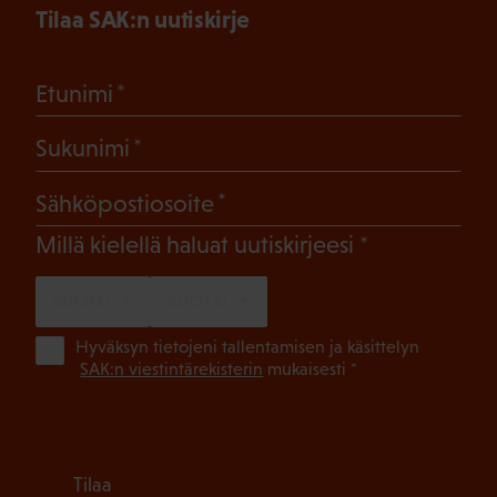
Tilaa SAK:n uutiskirje
(Pakollinen)
Etunimi
(Pakollinen)
Sukunimi
(Pakollinen)
Sähköpostiosoite
(Pakollinen)
Millä kielellä haluat uutiskirjeesi
SUOMI
RUOTSI
(Pa
Hyväksyn tietojeni tallentamisen ja käsittelyn
SAK:n viestintärekisterin
mukaisesti *
Tilaa