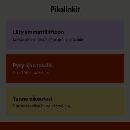
Pikalinkit
Liity ammattiliittoon
Löydä oma ammattiliittosi ja liity jo tänään.
Pysy ajan tasalla
Tilaa SAK:n uutiskirje.
Tunne oikeutesi
Tutustu työelämän pelisääntöihin.