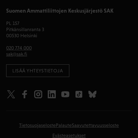
Suomen Ammattiliittojen Keskusjärjestö SAK
PL 157
Pitkänsillanranta 3
00530 Helsinki
020 774 000
sak@sak.fi
LISÄÄ YHTEYSTIETOJA
Tietosuojaseloste
Palaute
Saavutettavuusseloste
Evästeasetukset