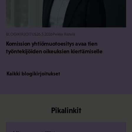
BLOGIKIRJOITUS
26.5.2026
Pekka Ristelä
Komission yhtiömuotoesitys avaa tien
työntekijöiden oikeuksien kiertämiselle
Kaikki blogikirjoitukset
Pikalinkit