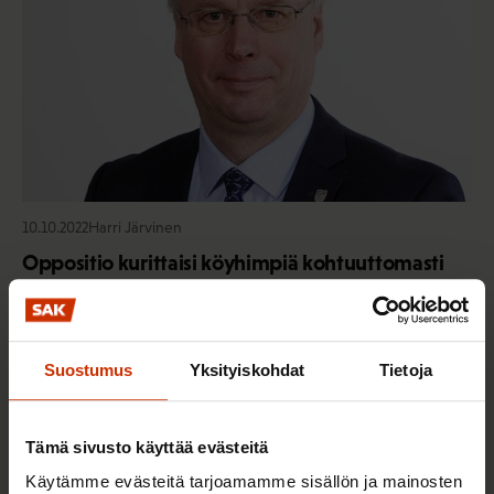
10.10.2022
Harri Järvinen
Oppositio kurittaisi köyhimpiä kohtuuttomasti
TALOUS JA ELINKEINOELÄMÄ
Suostumus
Yksityiskohdat
Tietoja
Tämä sivusto käyttää evästeitä
Käytämme evästeitä tarjoamamme sisällön ja mainosten