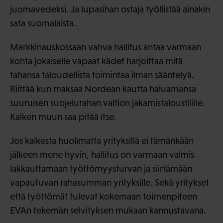
juomavedeksi. Ja lupasihan ostaja työllistää ainakin
sata suomalaista.
Markkinauskossaan vahva hallitus antaa varmaan
kohta jokaiselle vapaat kädet harjoittaa mitä
tahansa taloudellista toimintaa ilman sääntelyä.
Riittää kun maksaa Nordean kautta haluamansa
suuruisen suojelurahan valtion jakamistaloustilille.
Kaiken muun saa pitää itse.
Jos kaikesta huolimatta yrityksillä ei tämänkään
jälkeen mene hyvin, hallitus on varmaan valmis
lakkauttamaan työttömyysturvan ja siirtämään
vapautuvan rahasumman yrityksille. Sekä yritykset
että työttömät tulevat kokemaan toimenpiteen
EVAn tekemän selvityksen mukaan kannustavana.