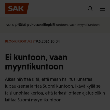
Hyppää
sisältöön
s
Näistä puhutaan
Blogi
Ei kuntoon, vaan myyntikuntoon
a
k
·
9.5.2016 10:04
BLOGIKIRJOITUKSET
f
i
Ei kuntoon, vaan
myyntikuntoon
Alkaa näyttää siltä, että maan hallitus lunastaa
lupauksensa laittaa Suomi kuntoon. Ikävä kyllä se
taisi unohtaa kertoa, että tarkasti ottaen ajatus olikin
laittaa Suomi myyntikuntoon.