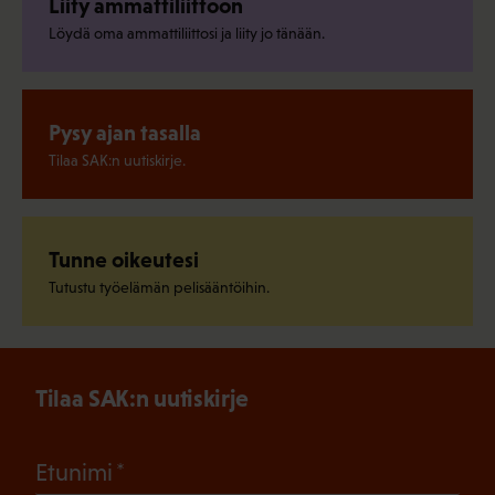
Liity ammattiliittoon
Löydä oma ammattiliittosi ja liity jo tänään.
Pysy ajan tasalla
Tilaa SAK:n uutiskirje.
Tunne oikeutesi
Tutustu työelämän pelisääntöihin.
Tilaa SAK:n uutiskirje
(Pakollinen)
Etunimi