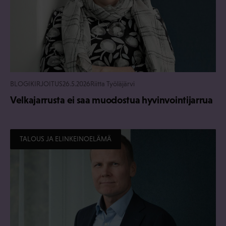
BLOGIKIRJOITUS
26.5.2026
Riitta Työläjärvi
Velkajarrusta ei saa muodostua hyvinvointijarrua
TALOUS JA ELINKEINOELÄMÄ