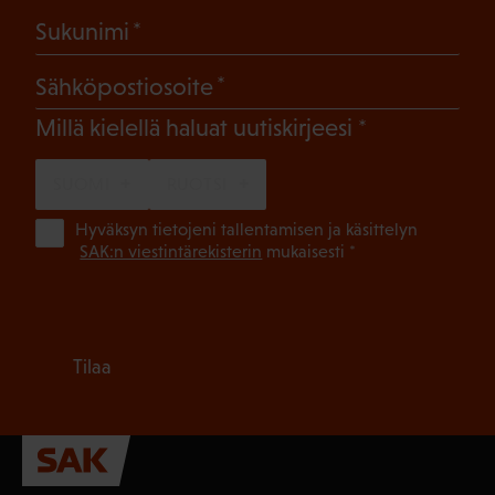
(Pakollinen)
Sukunimi
(Pakollinen)
Sähköpostiosoite
(Pakollinen)
Millä kielellä haluat uutiskirjeesi
SUOMI
RUOTSI
(Pa
Hyväksyn tietojeni tallentamisen ja käsittelyn
SAK:n viestintärekisterin
mukaisesti *
Tilaa