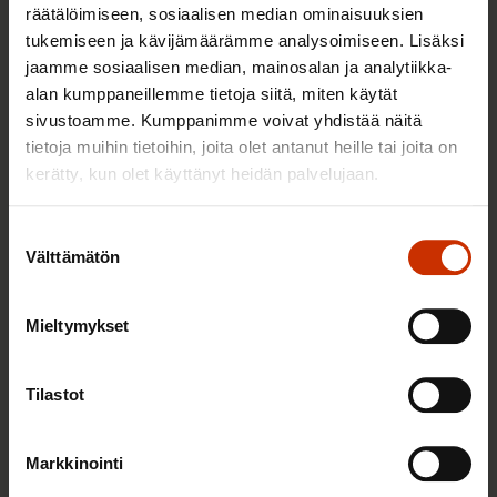
räätälöimiseen, sosiaalisen median ominaisuuksien
tukemiseen ja kävijämäärämme analysoimiseen. Lisäksi
jaamme sosiaalisen median, mainosalan ja analytiikka-
alan kumppaneillemme tietoja siitä, miten käytät
sivustoamme. Kumppanimme voivat yhdistää näitä
tietoja muihin tietoihin, joita olet antanut heille tai joita on
23.8.2022
Harri Järvinen
kerätty, kun olet käyttänyt heidän palvelujaan.
Vaikeat ajat vai osaaminen suosion syynä?
Suostumuksen
Välttämätön
valinta
TASA-ARVO JA YHDENVERTAISUUS
Mieltymykset
Tilastot
Markkinointi