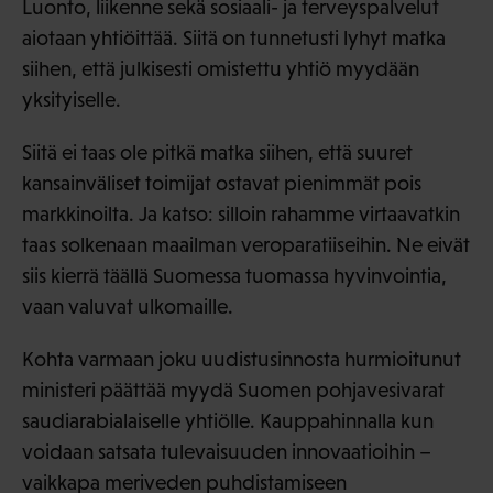
Luonto, liikenne sekä sosiaali- ja terveyspalvelut
aiotaan yhtiöittää. Siitä on tunnetusti lyhyt matka
siihen, että julkisesti omistettu yhtiö myydään
yksityiselle.
Siitä ei taas ole pitkä matka siihen, että suuret
kansainväliset toimijat ostavat pienimmät pois
markkinoilta. Ja katso: silloin rahamme virtaavatkin
taas solkenaan maailman veroparatiiseihin. Ne eivät
siis kierrä täällä Suomessa tuomassa hyvinvointia,
vaan valuvat ulkomaille.
Kohta varmaan joku uudistusinnosta hurmioitunut
ministeri päättää myydä Suomen pohjavesivarat
saudiarabialaiselle yhtiölle. Kauppahinnalla kun
voidaan satsata tulevaisuuden innovaatioihin –
vaikkapa meriveden puhdistamiseen