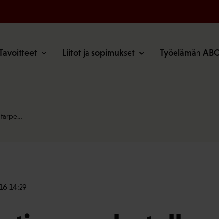
o
Tavoitteet
Liitot ja sopimukset
Työelämän ABC
t tarpe…
016 14:29