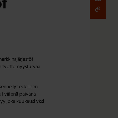
t
arkkinajärjestöt
en työttömyysturvaa
kennellyt edellisen
ut viitenä päivänä
yy joka kuukausi yksi