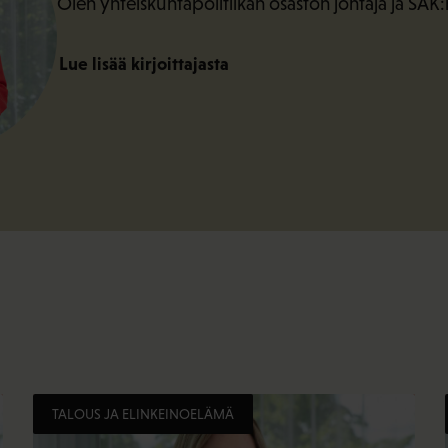
Olen yhteiskuntapolitiikan osaston johtaja ja SAK
Lue lisää kirjoittajasta
TALOUS JA ELINKEINOELÄMÄ