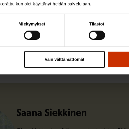
työelämäasioiden johtaja ja osallistui työllisyystyöryh
n kerätty, kun olet käyttänyt heidän palvelujaan.
Mieltymykset
Tilastot
ISTA SISÄLTÖÄ:
ÖLLISYYS
Vain välttämättömät
Saana Siekkinen