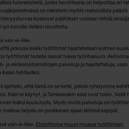
llista tulorekisteriä, jonka tavoitteena on helpottaa eri t
rvajärjestelmässä on rekisterin myötä mahdollista päästä
öttömyysturvaa koskevat päätökset voidaan tehdä ensisijai
 lyö korville tätäkin tavoitetta.
 vain ei-liike.
, että jatkossa kaikki työttömät haastatellaan kolmen kuu
os työttömät todella saavat tukea työnhakuun. Aktiivimall
ö- ja elinkeinotoimistojen palveluja ja haastatteluja, vaan j
 Kelan tehtäväksi.
i ajattelin, että tämä on se hetki, jolloin ryhdymme kehi
ta. Näin ei käynyt, ja Tanskassakin asiat ovat toisin. Siell
an lisäksi koulutusta. Myös muita palveluja on työttömill
mallissa tarjolla on porkkanan sijaan lähinnä keppiä.
sä vain ei-liike.
Ehdotimme muun muassa työttömien