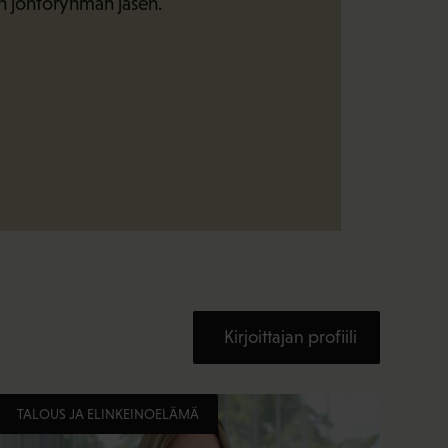
:n johtoryhmän jäsen.
Kirjoittajan profiili
TALOUS JA ELINKEINOELÄMÄ