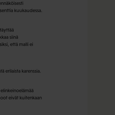
ennäköisesti
rosenttia kuukaudessa.
täyttää
kaa siinä
ksi, että malli ei
erilaista karenssia.
a elinkeinoelämää
koot eivät kuitenkaan