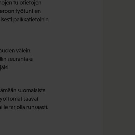
ahojen tulotietojen
 eroon työtuntien
sesti palkkatietoihin
kauden välein.
in seuranta ei
äisi
ttämään suomalaista
ä työttömät saavat
e tarjolla runsaasti.