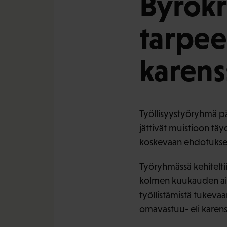
Byrokr
tarpee
karens
Työllisyystyöryhmä pä
jättivät muistioon tä
koskevaan ehdotukse
Työryhmässä kehiteltii
kolmen kuukauden aikan
työllistämistä tukeva
omavastuu- eli karenss