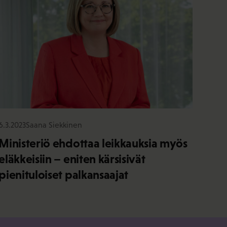
6.3.2023
Saana Siekkinen
Ministeriö ehdottaa leikkauksia myös
eläkkeisiin – eniten kärsisivät
pienituloiset palkansaajat