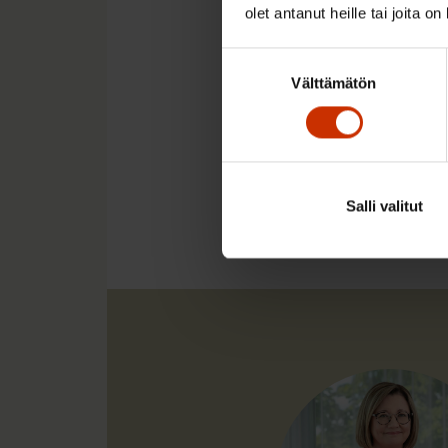
Kirjoittaja on SAK:n 
olet antanut heille tai joita o
@SaanaSiekkinen
Suostumuksen
Välttämätön
valinta
LÖYDÄ LISÄÄ TÄMÄNKALTA
SOSIAALITURVA
TY
Salli valitut