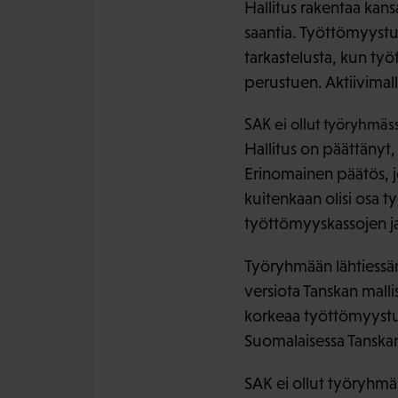
Hallitus rakentaa kansa
saantia. Työttömyystu
tarkastelusta, kun ty
perustuen. Aktiivimalli
SAK ei ollut työryhmässä
Hallitus on päättänyt
Erinomainen päätös, j
kuitenkaan olisi osa ty
työttömyyskassojen ja
Työryhmään lähtiessän
versiota Tanskan mallis
korkeaa työttömyysturv
Suomalaisessa Tanskan 
SAK ei ollut työryhmäs