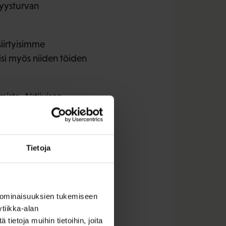
myysturvan
siirtyisimme
aisi myös niiden töiden
sta. Aktiivisen
 Työttömyysaika on
toimistojen
Tietoja
. Hämmentävää on, että
 jos kääntäisimme
eita kannustimia.
 ominaisuuksien tukemiseen
tiikka-alan
ietoja muihin tietoihin, joita