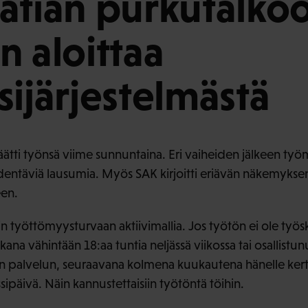
atian purkutalkoo
n aloittaa
sijärjestelmästä
ätti työnsä viime sunnuntaina. Eri vaiheiden jälkeen työm
ydentäviä lausumia. Myös SAK kirjoitti eriävän näkemyks
en.
n työttömyysturvaan aktiivimallia. Jos työtön ei ole työs
a vähintään 18:aa tuntia neljässä viikossa tai osallistun
an palvelun, seuraavana kolmena kuukautena hänelle kert
ipäivä. Näin kannustettaisiin työtöntä töihin.