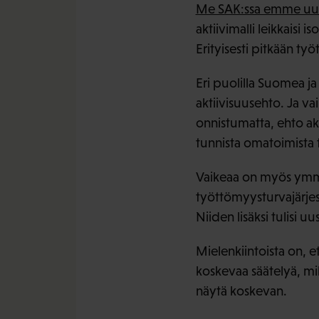
Me SAK:ssa emme uude
aktiivimalli leikkaisi
Erityisesti pitkään työ
Eri puolilla Suomea ja
aktiivisuusehto. Ja v
onnistumatta, ehto akti
tunnista omatoimista
Vaikeaa on myös ymmä
työttömyysturvajärje
Niiden lisäksi tulisi u
Mielenkiintoista on, 
koskevaa säätelyä, mi
näytä koskevan.