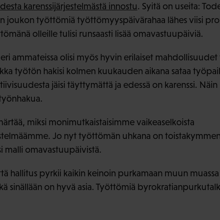
sta karenssijärjestelmästä innostu
. Syitä on useita: Tod
 ison joukon työttömiä työttömyyspäivärahaa lähes viisi p
ttömänä olleille tulisi runsaasti lisää omavastuupäiviä.
 eri ammateissa olisi myös hyvin erilaiset mahdollisuudet 
aikka työtön hakisi kolmen kuukauden aikana sataa työpaik
ivisuudesta jäisi täyttymättä ja edessä on karenssi. Näin si
 työnhakua.
rtää, miksi monimutkaistaisimme vaikeaselkoista
stelmäämme. Jo nyt työttömän uhkana on toistakymmentä 
usi malli omavastuupäivistä.
että hallitus pyrkii kaikin keinoin purkamaan muun muass
kä sinällään on hyvä asia. Työttömiä byrokratianpurkutal