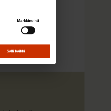
mään SAK:n edustajana.
Markkinointi
Salli kaikki