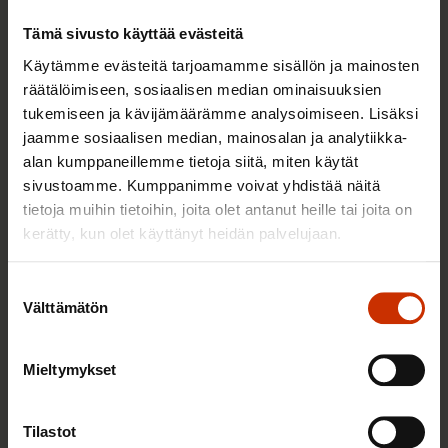
Tämä sivusto käyttää evästeitä
Käytämme evästeitä tarjoamamme sisällön ja mainosten
räätälöimiseen, sosiaalisen median ominaisuuksien
tukemiseen ja kävijämäärämme analysoimiseen. Lisäksi
jaamme sosiaalisen median, mainosalan ja analytiikka-
alan kumppaneillemme tietoja siitä, miten käytät
sivustoamme. Kumppanimme voivat yhdistää näitä
tietoja muihin tietoihin, joita olet antanut heille tai joita on
kerätty, kun olet käyttänyt heidän palvelujaan.
19.2.2020
Ismo Kokko
Suostumuksen
Välttämätön
Paikallinen sopiminen ei automaattisesti lisää
valinta
työllisyyttä
Mieltymykset
TASA-ARVO JA YHDENVERTAISUUS
Tilastot