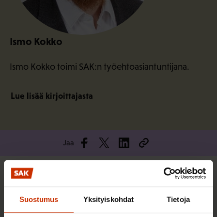
Ismo Kokko
Ismo Kokko toimi SAK:n työehtoasiantuntijana.
Lue lisää kirjoittajasta
Jaa
Lisää kirjoittajalta
Suostumus
Yksityiskohdat
Tietoja
TASA-ARVO JA YHDENVERTAISUUS