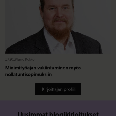
1.7.2019
Ismo Kokko
Minimityöajan vakiintuminen myös
nollatuntisopimuksiin
Kirjoittajan profiili
Uusimmat blogikirjoitukset