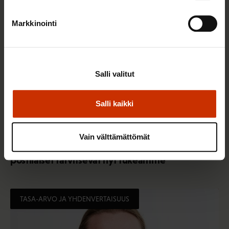
Markkinointi
Salli valitut
Salli kaikki
18.11.2019
Ismo Kokko
Vain välttämättömät
Tukilakko on solidaarisuuden osoitus ja
postilaiset tarvitsevat nyt tukeamme
TASA-ARVO JA YHDENVERTAISUUS