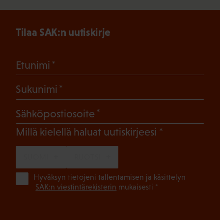
Tilaa SAK:n uutiskirje
(Pakollinen)
Etunimi
(Pakollinen)
Sukunimi
(Pakollinen)
Sähköpostiosoite
(Pakollinen)
Millä kielellä haluat uutiskirjeesi
SUOMI
RUOTSI
(Pa
Hyväksyn tietojeni tallentamisen ja käsittelyn
SAK:n viestintärekisterin
mukaisesti *