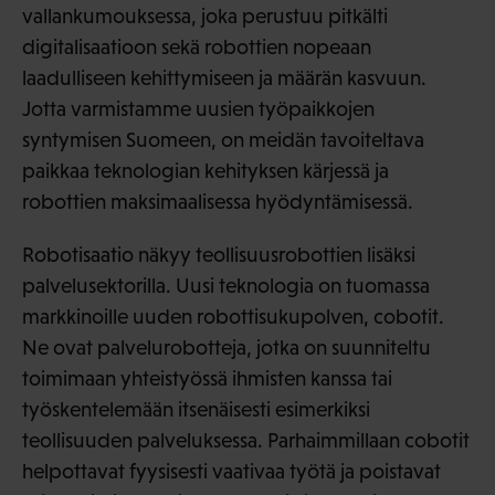
vallankumouksessa, joka perustuu pitkälti
digitalisaatioon sekä robottien nopeaan
laadulliseen kehittymiseen ja määrän kasvuun.
Jotta varmistamme uusien työpaikkojen
syntymisen Suomeen, on meidän tavoiteltava
paikkaa teknologian kehityksen kärjessä ja
robottien maksimaalisessa hyödyntämisessä.
Robotisaatio näkyy teollisuusrobottien lisäksi
palvelusektorilla. Uusi teknologia on tuomassa
markkinoille uuden robottisukupolven, cobotit.
Ne ovat palvelurobotteja, jotka on suunniteltu
toimimaan yhteistyössä ihmisten kanssa tai
työskentelemään itsenäisesti esimerkiksi
teollisuuden palveluksessa. Parhaimmillaan cobotit
helpottavat fyysisesti vaativaa työtä ja poistavat