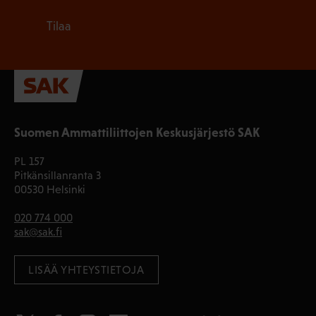
Tilaa
Suomen Ammattiliittojen Keskusjärjestö SAK
PL 157
Pitkänsillanranta 3
00530 Helsinki
020 774 000
sak@sak.fi
LISÄÄ YHTEYSTIETOJA