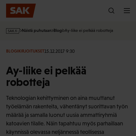
Hyppää
sisältöön
s
Näistä puhutaan
Blogi
Ay-liike ei pelkää robotteja
a
k
·
15.12.2017 9:30
BLOGIKIRJOITUKSET
f
i
Ay-liike ei pelkää
robotteja
Teknologian kehittyminen on aina muuttanut
työelämän rakenteita, vähentänyt suorittavan työn
määrää ja samalla luonut uusia ammattiryhmiä
katoavien tilalle. Näin tapahtuu myös parhaillaan
käynnissä olevassa neljännessä teollisessa