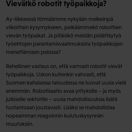
Vievätkö robotit työpaikkoja?
Ay-liikkeessä törmäämme nykyään melkeinpä
viikoittain kysymykseen, pelkäämmekö robottien
vievän työpaikat. Ja pitäisikö meidän pidättäytyä
työehtojen parantamisvaatimuksista työpaikkojen
menettämisen pelossa?
Rehellinen vastaus on, että varmasti robotit vievät
työpaikkoja. Uskon kuitenkin vahvasti, että
Suomen kaltaisessa taloudessa ne luovat uusia vielä
enemmän. Robotisaatio avaa yrityksille – ja myös
julkiselle sektorille – uusia mahdollisuuksia lisätä
tuotantoaan joustavasti. Lisäksi se mahdollistaa
nopeamman reagoinnin kulutuskysynnän
muutoksiin.