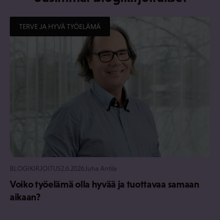
TERVE JA HYVÄ TYÖELÄMÄ
BLOGIKIRJOITUS
2.6.2026
Juha Antila
Voiko työelämä olla hyvää ja tuottavaa samaan
aikaan?