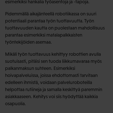
esimerkiksi hankalia työasentoja ja -tapoja.
Pidemmällä aikajänteellä robotiikassa on suuri
potentiaali parantaa työn tuottavuutta. Työn
tuottavuuden kautta on puolestaan mahdollisuus
parantaa esimerkiksi matalapalkkaisten
työntekijöiden asemaa.
Mikäli työn tuottavuus kehittyy robottien avulla
suotuisasti, pitäisi sen tuoda liikkumavaraa myös
palkanmaksun suhteen. Esimerkiksi
hoivapalveluissa, joissa ehdottomasti tarvitaan
edelleen ihmistä, voidaan palveluroboteilla
helpottaa rutiineja ja samalla keskittyä paremmin
asiakkaaseen. Kehitys voi siis hyödyttää kaikkia
osapuolia.