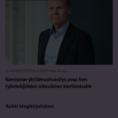
BLOGIKIRJOITUS
26.5.2026
Pekka Ristelä
Komission yhtiömuotoesitys avaa tien
työntekijöiden oikeuksien kiertämiselle
Kaikki blogikirjoitukset