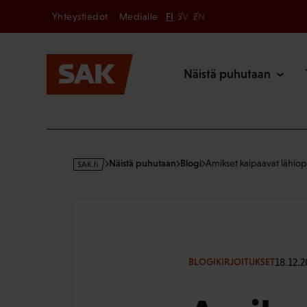
Secondary
Hyppää
Yhteystiedot
Medialle
FI
SV
EN
sisältöön
Päävalikk
Näistä puhutaan
s
Näistä puhutaan
Blogi
Amikset kaipaavat lähio
a
k
·
f
i
18.12.
BLOGIKIRJOITUKSET