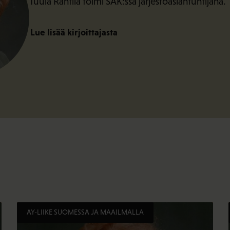
Tuula Rantila toimi SAK:ssa järjestöasiantuntijana.
Lue lisää kirjoittajasta
AY-LIIKE SUOMESSA JA MAAILMALLA