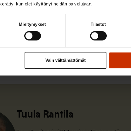
sallistui 9 584 ammatillisen toisen asteen opiskelijaa. Ba
n kerätty, kun olet käyttänyt heidän palvelujaan.
2017.
Mieltymykset
Tilastot
ISTA SISÄLTÖÄ:
Vain välttämättömät
Tuula Rantila