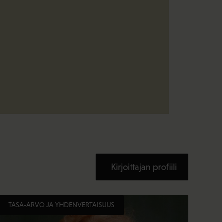
Kirjoittajan profiili
TASA-ARVO JA YHDENVERTAISUUS