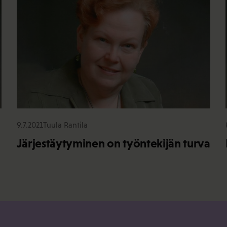
9.7.2021
Tuula Rantila
Järjestäytyminen on työntekijän turva