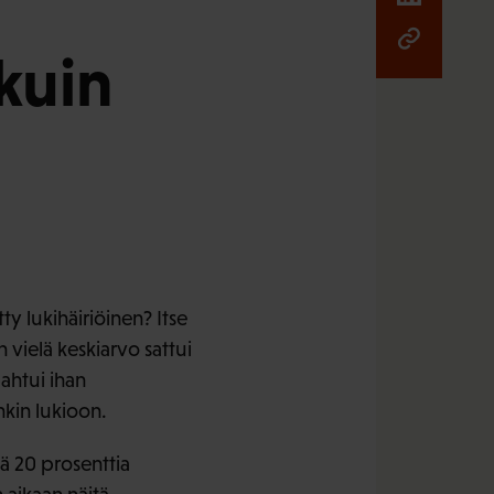
kuin
ty lukihäiriöinen? Itse
 vielä keskiarvo sattui
ahtui ihan
nkin lukioon.
ttä 20 prosenttia