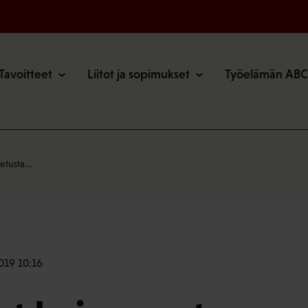
o
Tavoitteet
Liitot ja sopimukset
Työelämän ABC
petusta…
2019 10:16