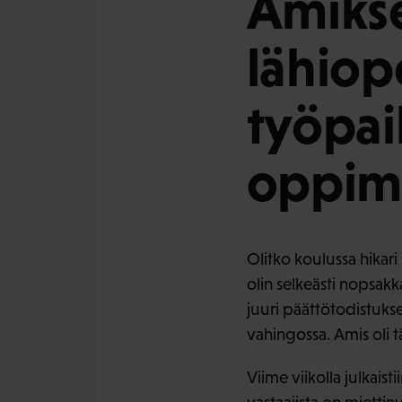
Amikse
lähio
työpai
oppim
Olitko koulussa hikari
olin selkeästi nopsakk
juuri päättötodistuks
vahingossa. Amis oli 
Viime viikolla julkaisti