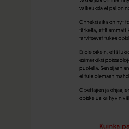
vastaajista on mietti
vaikeuksia ei paljon n
Onneksi aika on nyt to
tärkeää, että ammattik
tarvitsevat tukea opi
Ei ole oikein, että luk
esimerkiksi poissaoloj
puolella. Sen sijaan a
ei tule olemaan mahdo
Opettajien ja ohjaajie
opiskeluaika hyvin väh