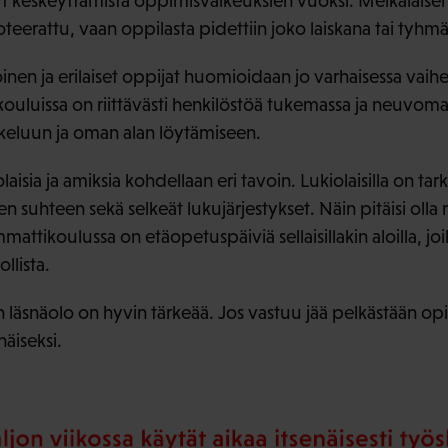
nyt keskeyttämistä oppimisvaikeuksien vuoksi. Meikäläisen
oteerattu, vaan oppilasta pidettiin joko laiskana tai tyhm
inen ja erilaiset oppijat huomioidaan jo varhaisessa vaih
ouluissa on riittävästi henkilöstöä tukemassa ja neuvomas
skeluun ja oman alan löytämiseen.
iolaisia ja amiksia kohdellaan eri tavoin. Lukiolaisilla on ta
en suhteen sekä selkeät lukujärjestykset. Näin pitäisi ol
mmattikoulussa on etäopetuspäiviä sellaisillakin aloilla, j
llista.
n läsnäolo on hyvin tärkeää. Jos vastuu jää pelkästään opisk
äiseksi.