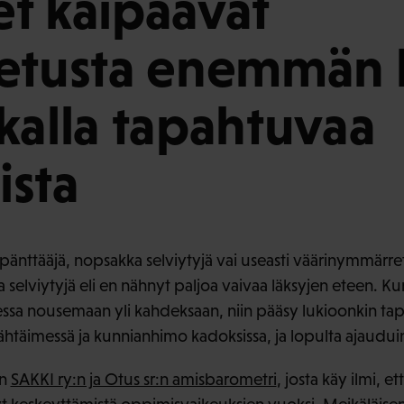
t kaipaavat
petusta enemmän 
kalla tapahtuvaa
ista
 pänttääjä, nopsakka selviytyjä vai useasti väärinymmärret
a selviytyjä eli en nähnyt paljoa vaivaa läksyjen eteen. Kun
essa nousemaan yli kahdeksaan, niin pääsy lukioonkin tap
tähtäimessä ja kunnianhimo kadoksissa, ja lopulta ajaudui
in
SAKKI ry:n ja Otus sr:n amisbarometri
, josta käy ilmi, e