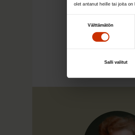
Amisbarometriin 2019 o
olet antanut heille tai joita o
myös vuosina 2015 ja 
Suostumuksen
Välttämätön
valinta
LÖYDÄ LISÄÄ TÄMÄNKALTA
KOULUTUS
Salli valitut