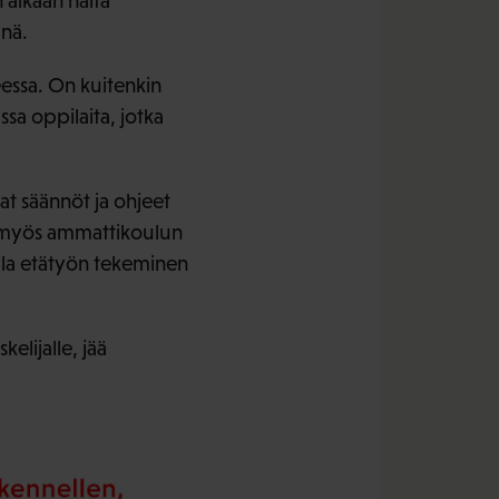
 aikaan näitä
änä.
eessa. On kuitenkin
sa oppilaita, jotka
rkat säännöt ja ohjeet
la myös ammattikoulun
oilla etätyön tekeminen
elijalle, jää