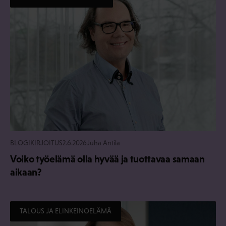
BLOGIKIRJOITUS
2.6.2026
Juha Antila
Voiko työelämä olla hyvää ja tuottavaa samaan
aikaan?
TALOUS JA ELINKEINOELÄMÄ