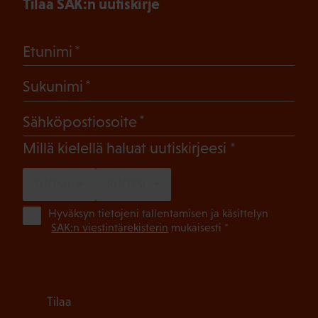
Tilaa SAK:n uutiskirje
(Pakollinen)
Etunimi
(Pakollinen)
Sukunimi
(Pakollinen)
Sähköpostiosoite
(Pakollinen)
Millä kielellä haluat uutiskirjeesi
SUOMI
RUOTSI
(Pa
Hyväksyn tietojeni tallentamisen ja käsittelyn
SAK:n viestintärekisterin
mukaisesti *
Tilaa