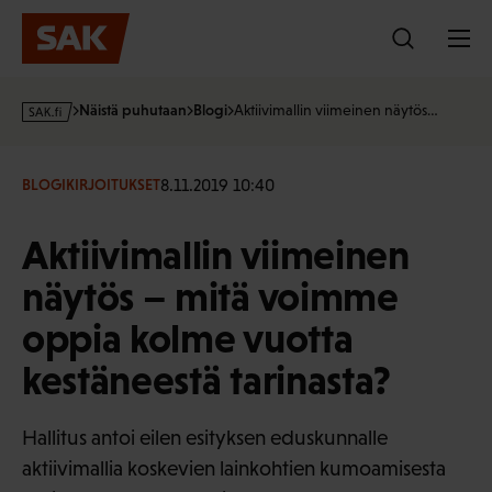
Hyppää
sisältöön
s
Näistä puhutaan
Blogi
Aktiivimallin viimeinen näytös…
a
k
·
8.11.2019 10:40
BLOGIKIRJOITUKSET
f
i
Aktiivimallin viimeinen
näytös – mitä voimme
oppia kolme vuotta
kestäneestä tarinasta?
Hallitus antoi eilen esityksen eduskunnalle
aktiivimallia koskevien lainkohtien kumoamisesta