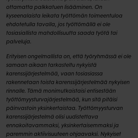
ottamatta palkkatuen lisääminen. On
kyseenalaista leikata työttömän toimeentuloa
ehdotetulla tavalla, jos työttömällä ei ole
tosiasiallista mahdollisuutta saada työtä tai
palveluja.
Erityisen ongelmallista on, että työryhmässä ei ole
samaan aikaan tarkasteltu nykyistä
karenssijärjestelmää, vaan tosiasiassa
rakennetaan toista karenssijärjestelmää nykyisen
rinnalle. Tämä monimutkaistaisi entisestään
työttömyysturvajärjestelmää, kun sitä pitäisi
päinvastoin yksinkertaistaa. Työttömyysturvan
karenssijärjestelmä olisi uudistettava
ennakoitavammaksi, yksinkertaisemmaksi ja
paremmin aktiivisuuteen ohjaavaksi. Nykyiset