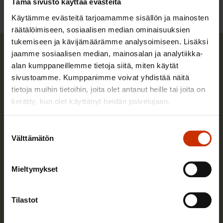
Tämä sivusto käyttää evästeitä
Käytämme evästeitä tarjoamamme sisällön ja mainosten
räätälöimiseen, sosiaalisen median ominaisuuksien
tukemiseen ja kävijämäärämme analysoimiseen. Lisäksi
jaamme sosiaalisen median, mainosalan ja analytiikka-
alan kumppaneillemme tietoja siitä, miten käytät
sivustoamme. Kumppanimme voivat yhdistää näitä
tietoja muihin tietoihin, joita olet antanut heille tai joita on
kerätty, kun olet käyttänyt heidän palvelujaan.
Suostumuksen
Välttämätön
valinta
Mieltymykset
Tilastot
Saana Siekkinen