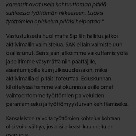
karenssit ovat usein kohtuuttoman pitkiä
suhteessa työttömän rikkeeseen. Lisäksi
työttömien opiskelua pitäisi helpottaa.”
Vastustuksesta huolimatta Sipilän hallitus jatkoi
aktiivimallin valmistelua. SAK ei lain valmisteluun
osallistunut. Sen sijaan jatkoimme vaikuttamistyötä
ja selitimme väsymättä niin päättäjille,
asiantuntijoille kuin julkisuudessakin, miksi
aktiivimallia ei pitäisi toteuttaa. Eduskunnan
käsittelyssä toimme valiokunnissa esille omat
vaihtoehtomme työttömien palveluiden
parantamiseksi ja työttömyysturvan kehittämiseksi.
Kansalaisten raivolta työttömien kohtelua kohtaan
olisi voitu välttyä, jos olisi oikeasti kuunneltu eri
osapuolia.