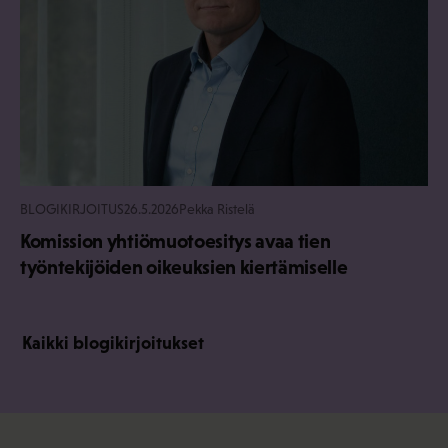
BLOGIKIRJOITUS
26.5.2026
Pekka Ristelä
Komission yhtiömuotoesitys avaa tien
työntekijöiden oikeuksien kiertämiselle
Kaikki blogikirjoitukset