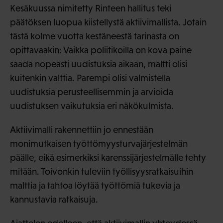
Kesäkuussa nimitetty Rinteen hallitus teki
päätöksen luopua kiistellystä aktiivimallista. Jotain
tästä kolme vuotta kestäneestä tarinasta on
opittavaakin: Vaikka poliitikoilla on kova paine
saada nopeasti uudistuksia aikaan, maltti olisi
kuitenkin valttia. Parempi olisi valmistella
uudistuksia perusteellisemmin ja arvioida
uudistuksen vaikutuksia eri näkökulmista.
Aktiivimalli rakennettiin jo ennestään
monimutkaisen työttömyysturvajärjestelmän
päälle, eikä esimerkiksi karenssijärjestelmälle tehty
mitään. Toivonkin tuleviin työllisyysratkaisuihin
malttia ja tahtoa löytää työttömiä tukevia ja
kannustavia ratkaisuja.