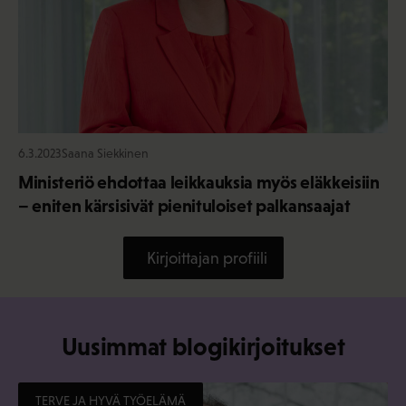
6.3.2023
Saana Siekkinen
Ministeriö ehdottaa leikkauksia myös eläkkeisiin
– eniten kärsisivät pienituloiset palkansaajat
Kirjoittajan profiili
Uusimmat blogikirjoitukset
TERVE JA HYVÄ TYÖELÄMÄ