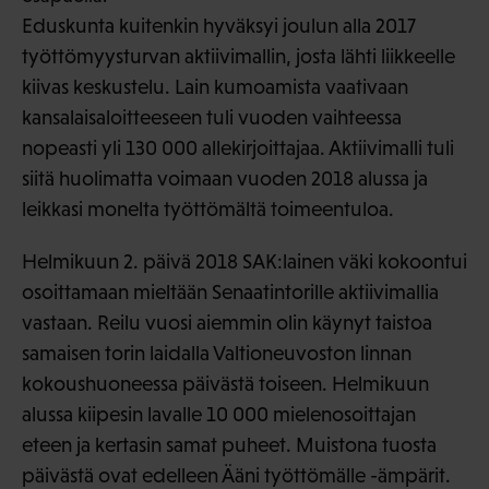
Eduskunta kuitenkin hyväksyi joulun alla 2017
työttömyysturvan aktiivimallin, josta lähti liikkeelle
kiivas keskustelu. Lain kumoamista vaativaan
kansalaisaloitteeseen tuli vuoden vaihteessa
nopeasti yli 130 000 allekirjoittajaa. Aktiivimalli tuli
siitä huolimatta voimaan vuoden 2018 alussa ja
leikkasi monelta työttömältä toimeentuloa.
Helmikuun 2. päivä 2018 SAK:lainen väki kokoontui
osoittamaan mieltään Senaatintorille aktiivimallia
vastaan. Reilu vuosi aiemmin olin käynyt taistoa
samaisen torin laidalla Valtioneuvoston linnan
kokoushuoneessa päivästä toiseen. Helmikuun
alussa kiipesin lavalle 10 000 mielenosoittajan
eteen ja kertasin samat puheet. Muistona tuosta
päivästä ovat edelleen Ääni työttömälle -ämpärit.