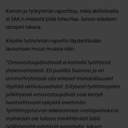
Kerroin jo työryhmän raportissa, miksi aktiivimallia
ei SAK:n mielestä pidä toteuttaa. Seison edelleen
sanojeni takana.
Kirjoitin työryhmän raportin täydentävään
lausumaan muun muassa näin:
”Omavastuupäivämalli ei kohtelisi työttömiä
yhdenvertaisesti. Eri puolilla Suomea ja eri
ammattiryhmissä olisi erilaiset mahdollisuudet
täyttää aktiivisuusehdot. Erityisesti työttömyyden
pitkittyessä omavastuupäiviä voisi kertyä
huomattavasti nykyistä enemmän.
Työttömyysturvan leikkaamisen vastapainoksi ei
myöskään ole tulossa merkittävästi lisää
työllistymistä edistäviä palveluita, lukuun