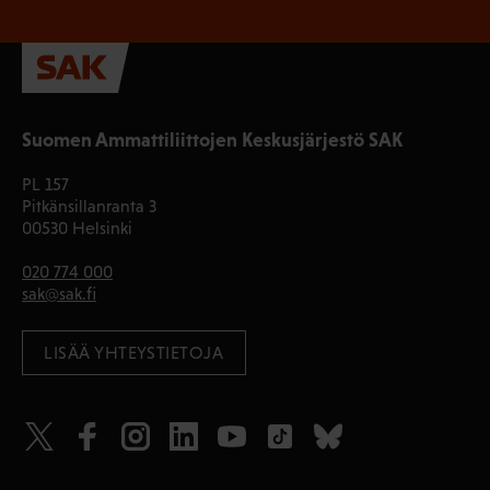
Suomen Ammattiliittojen Keskusjärjestö SAK
PL 157
Pitkänsillanranta 3
00530 Helsinki
020 774 000
sak@sak.fi
LISÄÄ YHTEYSTIETOJA