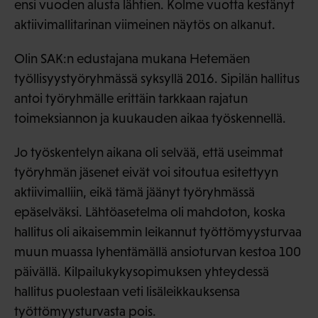
ensi vuoden alusta lähtien. Kolme vuotta kestänyt
aktiivimallitarinan viimeinen näytös on alkanut.
Olin SAK:n edustajana mukana Hetemäen
työllisyystyöryhmässä syksyllä 2016. Sipilän hallitus
antoi työryhmälle erittäin tarkkaan rajatun
toimeksiannon ja kuukauden aikaa työskennellä.
Jo työskentelyn aikana oli selvää, että useimmat
työryhmän jäsenet eivät voi sitoutua esitettyyn
aktiivimalliin, eikä tämä jäänyt työryhmässä
epäselväksi. Lähtöasetelma oli mahdoton, koska
hallitus oli aikaisemmin leikannut työttömyysturvaa
muun muassa lyhentämällä ansioturvan kestoa 100
päivällä. Kilpailukykysopimuksen yhteydessä
hallitus puolestaan veti lisäleikkauksensa
työttömyysturvasta pois.