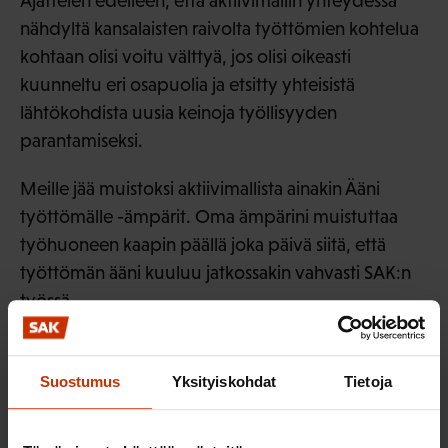
Ajattelen edelleen, että aktiivimallin yhteydessä
nähdyltä kansalaisten raivolta työttömien kohtelua
kohtaan olisi voitu välttyä, jos olisi oikeasti
kuunneltu eri osapuolia ja etsitty yhteisistä
lähtökohdista uusia keinoja työllisyyden
parantamiseksi.
Meille jää muistoksi aktiivimallista ainakin Ääni
työttömälle -ämpärit. Oma ämpärini muistuttaa
työhuoneen kaapin päällä joka päivä siitä, että
työttömän ääni kuuluu jatkossakin vahvasti SAK:n
työssä.
LÖYDÄ LISÄÄ TÄMÄNKALTAISTA SISÄLTÖÄ:
Suostumus
Yksityiskohdat
Tietoja
TYÖTTÖMYYSTURVA
ÄÄNI TYÖTTÖMÄLLE