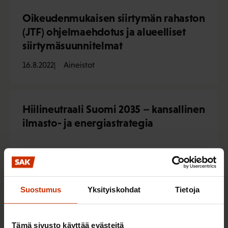
Oikeudenmukaisen siirtymän rahaston
(JTF) ohjelmaehdotus ja alueelliset
siirtymäsuunnitelmat
16.8.2022
Aineistot
Hiilineutraali Suomi 2035 – kansallinen
ilmasto- ja energiastrategia
17.5.2022
Aineistot
Suostumus
Yksityiskohdat
Tietoja
Kansallista yritysvastuulakia koskeva
arviomuistio
Tämä sivusto käyttää evästeitä