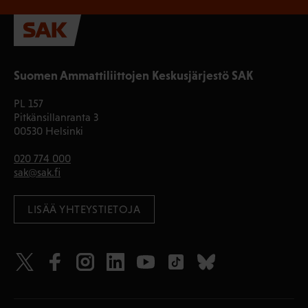
Suomen Ammattiliittojen Keskusjärjestö SAK
PL 157
Pitkänsillanranta 3
00530 Helsinki
020 774 000
sak@sak.fi
LISÄÄ YHTEYSTIETOJA