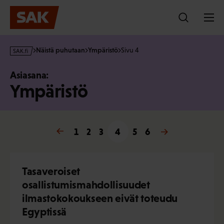
Hyppää
sisältöön
s
Näistä puhutaan
Ympäristö
Sivu 4
a
k
Asiasana:
·
Ympäristö
f
i
« Edellinen
1
2
3
4
5
Seuraava »
6
Tasaveroiset
osallistumismahdollisuudet
ilmastokokoukseen eivät toteudu
Egyptissä