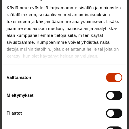
14.4.2022
Aineistot
Käytämme evästeitä tarjoamamme sisällön ja mainosten
räätälöimiseen, sosiaalisen median ominaisuuksien
tukemiseen ja kävijämäärämme analysoimiseen. Lisäksi
Lausunto luonnoksesta hallituksen
jaamme sosiaalisen median, mainosalan ja analytiikka-
esitykseksi laiksi kaivoslain
alan kumppaneillemme tietoja siitä, miten käytät
sivustoamme. Kumppanimme voivat yhdistää näitä
muuttamisesta
tietoja muihin tietoihin, joita olet antanut heille tai joita on
12.4.2022
Aineistot
kerätty, kun olet käyttänyt heidän palvelujaan.
Suostumuksen
Välttämätön
Lausunto sähköautojen
valinta
latausverkoston kansallista
kehittämistä koskevasta
Mieltymykset
arviomuistiosta
Tilastot
24.3.2022
Aineistot