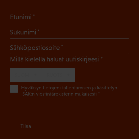
(Pakollinen)
Etunimi
(Pakollinen)
Sukunimi
(Pakollinen)
Sähköpostiosoite
(Pakollinen)
Millä kielellä haluat uutiskirjeesi
SUOMI
RUOTSI
(Pa
Hyväksyn tietojeni tallentamisen ja käsittelyn
SAK:n viestintärekisterin
mukaisesti *
Tilaa