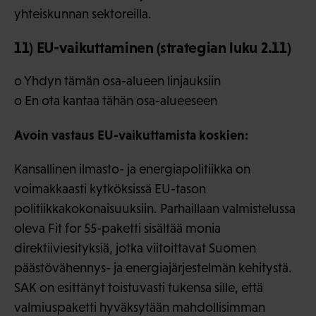
yhteiskunnan sektoreilla.
11) EU-vaikuttaminen (strategian luku 2.11)
o Yhdyn tämän osa-alueen linjauksiin
o En ota kantaa tähän osa-alueeseen
Avoin vastaus EU-vaikuttamista koskien:
Kansallinen ilmasto- ja energiapolitiikka on
voimakkaasti kytköksissä EU-tason
politiikkakokonaisuuksiin. Parhaillaan valmistelussa
oleva Fit for 55-paketti sisältää monia
direktiiviesityksiä, jotka viitoittavat Suomen
päästövähennys- ja energiajärjestelmän kehitystä.
SAK on esittänyt toistuvasti tukensa sille, että
valmiuspaketti hyväksytään mahdollisimman