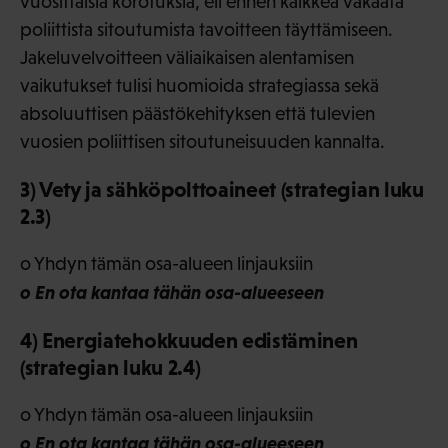
vuosittaisia korotuksia, eli ennen kaikkea vakaata
poliittista sitoutumista tavoitteen täyttämiseen.
Jakeluvelvoitteen väliaikaisen alentamisen
vaikutukset tulisi huomioida strategiassa sekä
absoluuttisen päästökehityksen että tulevien
vuosien poliittisen sitoutuneisuuden kannalta.
3) Vety ja sähköpolttoaineet (strategian luku
2.3)
o Yhdyn tämän osa-alueen linjauksiin
o En ota kantaa tähän osa-alueeseen
4) Energiatehokkuuden edistäminen
(strategian luku 2.4)
o Yhdyn tämän osa-alueen linjauksiin
o En ota kantaa tähän osa-alueeseen