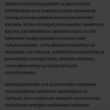
Sähköntuotantokapasiteetin ja jakeluverkon
kehittäminen ovat kokonaisuutena keskeisessä
roolissa Suomen päästövähennystavoitteiden
kannalta. Kuten strategialuonnoksenkin laskelmista
käy ilmi, tämänhetkinen sähköntuotanto ei riitä
kattamaan huippukausien kulutusta edes
nykykulutuksella. Jotta sähköistymiskehitys eri
sektoreilla voi toteutua, merkittäviä investointeja ja
panostuksia tarvitaan paitsi sähköntuotantoon,
myös jakeluverkon ja infrastruktuurin
vahvistamiseen.
Sähköjärjestelmän yhä suuremmaksi haasteeksi
nousee jatkossa tuotannon epätasaisuus ja
varmuus, kun uusiutuvan energian osuus kasvaa.
Uusiutuvan energian epätasaisen tarjonnan