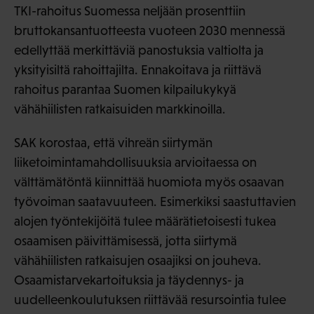
TKI-rahoitus Suomessa neljään prosenttiin
bruttokansantuotteesta vuoteen 2030 mennessä
edellyttää merkittäviä panostuksia valtiolta ja
yksityisiltä rahoittajilta. Ennakoitava ja riittävä
rahoitus parantaa Suomen kilpailukykyä
vähähiilisten ratkaisuiden markkinoilla.
SAK korostaa, että vihreän siirtymän
liiketoimintamahdollisuuksia arvioitaessa on
välttämätöntä kiinnittää huomiota myös osaavan
työvoiman saatavuuteen. Esimerkiksi saastuttavien
alojen työntekijöitä tulee määrätietoisesti tukea
osaamisen päivittämisessä, jotta siirtymä
vähähiilisten ratkaisujen osaajiksi on jouheva.
Osaamistarvekartoituksia ja täydennys- ja
uudelleenkoulutuksen riittävää resursointia tulee