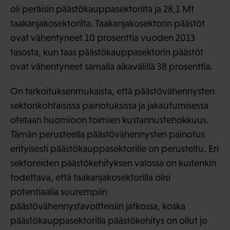
oli peräisin päästökauppasektorilta ja 28,1 Mt
taakanjakosektorilta. Taakanjakosektorin päästöt
ovat vähentyneet 10 prosenttia vuoden 2013
tasosta, kun taas päästökauppasektorin päästöt
ovat vähentyneet samalla aikavälillä 38 prosenttia.
On tarkoituksenmukaista, että päästövähennysten
sektorikohtaisissa painotuksissa ja jakautumisessa
otetaan huomioon toimien kustannustehokkuus.
Tämän perusteella päästövähennysten painotus
erityisesti päästökauppasektorille on perusteltu. Eri
sektoreiden päästökehityksen valossa on kuitenkin
todettava, että taakanjakosektorilla olisi
potentiaalia suurempiin
päästövähennystavoitteisiin jatkossa, koska
päästökauppasektorilla päästökehitys on ollut jo