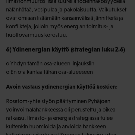
Ilmastonmuutos lisää suurella todennäköisyydellä
nälänhätää, vesipulaa ja pakolaisuutta. Vaikutukset
ovat omiaan lisäämään kansainvälisiä jännitteitä ja
konflikteja, jolloin myös energian toimitus- ja
huoltovarmuus korostuu.
6) Ydinenergian käyttö (strategian luku 2.6)
o Yhdyn tämän osa-alueen linjauksiin
o En ota kantaa tähän osa-alueeseen
Avoin vastaus ydinenergian käyttöä koskien:
Rosatom-yhteistyön päättyminen Pyhäjoen
ydinvoimalahankkeessa oli perusteltu ja oikea
ratkaisu. Ilmasto- ja energiastrategiassa tulee
kuitenkin huomioida ja arvioida hankkeen
katkoksen vaikutukset Suomen tulevaisuuden