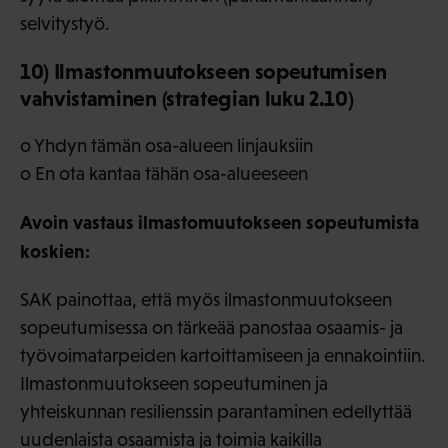
selvitystyö.
10) Ilmastonmuutokseen sopeutumisen
vahvistaminen (strategian luku 2.10)
o Yhdyn tämän osa-alueen linjauksiin
o En ota kantaa tähän osa-alueeseen
Avoin vastaus ilmastomuutokseen sopeutumista
koskien:
SAK painottaa, että myös ilmastonmuutokseen
sopeutumisessa on tärkeää panostaa osaamis- ja
työvoimatarpeiden kartoittamiseen ja ennakointiin.
Ilmastonmuutokseen sopeutuminen ja
yhteiskunnan resilienssin parantaminen edellyttää
uudenlaista osaamista ja toimia kaikilla