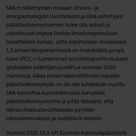
SAK:n näkemyksen mukaan ilmasto- ja
energiastrategian tavoitetason ja siinä esitettyjen
päästövähennystoimien tulee olla aidosti ja
uskottavasti linjassa Pariisin ilmastosopimuksen
tavoitteiden kanssa. Jotta sopimuksen mukaisessa
1,5 asteen lämpenemisessä on mahdollista pysyä,
tulee IPCC:n tuoreimman arviointiraportin mukaan
globaalien päästöjen puolittua vuoteen 2030
mennessä. Aikaa ennennäkemättömän nopeille
päästövähennyksille on siis alle kahdeksan vuotta.
SAK kannattaa kunnianhimoisia kansallisia
päästövähennystoimia ja pitää tärkeänä, että
hiilineutraaliustavoitteeseen pyritään
oikeudenmukaisin ja osallistavin keinoin.
Vuonna 2020 19,6 Mt Suomen kokonaispäästöistä