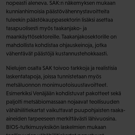
nopeasti aleneva. SAK:n näkemyksen mukaan
kunnianhimoisia päästövähennystavoitteita
tuleekin päästökauppasektorin lisäksi asettaa
tasapuolisesti myös taakanjako- ja
maankäyttösektoreille. Taakanjakosektorille on
mahdollista kohdistaa ohjauskeinoja, jotka
vähentävät päästöjä kustannustehokkaasti.
Nielujen osalta SAK toivoo tarkkoja ja realistisia
laskentatapoja, joissa tunnistetaan myös
metsäluonnon monimuotoisuustavoitteet.
Esimerkiksi Venäjään kohdistuvat pakotteet sekä
paljolti metsäbiomassaan nojaavat teollisuuden
vähähiilitiekartat vaikuttavat puupohjaisten raaka-
aineiden tarpeeseen merkittävästi lähivuosina.
BIOS-tutkimusyksikön laskelmien mukaan