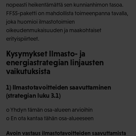
nopeasti heikentämättä sen kunnianhimon tasoa.
FF55-paketti on mahdollista toimeenpanna tavalla,
joka huomioi ilmastotoimien
oikeudenmukaisuuden ja maakohtaiset
erityispiirteet.
Kysymykset Ilmasto- ja
energiastrategian linjausten
vaikutuksista
1) Ilmastotavoitteiden saavuttaminen
(strategian luku 3.1)
o Yhdyn tämän osa-alueen arvioihin
o En ota kantaa tähän osa-alueeseen
Avoin vastaus ilmastotavoitteiden saavuttamista