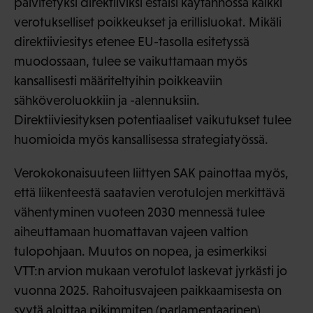
päivitetyksi direktiiviksi estäisi käytännössä kaikki
verotukselliset poikkeukset ja erillisluokat. Mikäli
direktiiviesitys etenee EU-tasolla esitetyssä
muodossaan, tulee se vaikuttamaan myös
kansallisesti määriteltyihin poikkeaviin
sähköveroluokkiin ja -alennuksiin.
Direktiiviesityksen potentiaaliset vaikutukset tulee
huomioida myös kansallisessa strategiatyössä.
Verokokonaisuuteen liittyen SAK painottaa myös,
että liikenteestä saatavien verotulojen merkittävä
vähentyminen vuoteen 2030 mennessä tulee
aiheuttamaan huomattavan vajeen valtion
tulopohjaan. Muutos on nopea, ja esimerkiksi
VTT:n arvion mukaan verotulot laskevat jyrkästi jo
vuonna 2025. Rahoitusvajeen paikkaamisesta on
syytä aloittaa pikimmiten (parlamentaarinen)