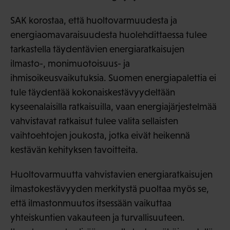
SAK korostaa, että huoltovarmuudesta ja
energiaomavaraisuudesta huolehdittaessa tulee
tarkastella täydentävien energiaratkaisujen
ilmasto-, monimuotoisuus- ja
ihmisoikeusvaikutuksia. Suomen energiapalettia ei
tule täydentää kokonaiskestävyydeltään
kyseenalaisilla ratkaisuilla, vaan energiajärjestelmää
vahvistavat ratkaisut tulee valita sellaisten
vaihtoehtojen joukosta, jotka eivät heikennä
kestävän kehityksen tavoitteita.
Huoltovarmuutta vahvistavien energiaratkaisujen
ilmastokestävyyden merkitystä puoltaa myös se,
että ilmastonmuutos itsessään vaikuttaa
yhteiskuntien vakauteen ja turvallisuuteen.