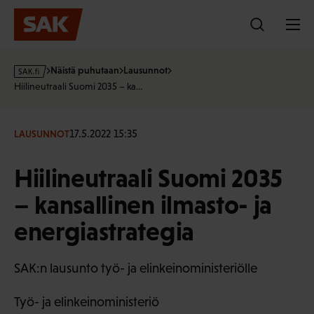
Hyppää
sisältöön
s
Näistä puhutaan
Lausunnot
a
Hiilineutraali Suomi 2035 – ka…
k
·
f
17.5.2022 15:35
LAUSUNNOT
i
Hiilineutraali Suomi 2035
– kansallinen ilmasto- ja
energiastrategia
SAK:n lausunto työ- ja elinkeinoministeriölle
Työ- ja elinkeinoministeriö