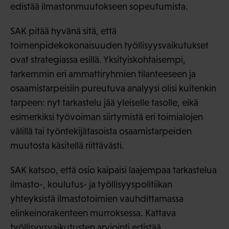
edistää ilmastonmuutokseen sopeutumista.
SAK pitää hyvänä sitä, että
toimenpidekokonaisuuden työllisyysvaikutukset
ovat strategiassa esillä. Yksityiskohtaisempi,
tarkemmin eri ammattiryhmien tilanteeseen ja
osaamistarpeisiin pureutuva analyysi olisi kuitenkin
tarpeen: nyt tarkastelu jää yleiselle tasolle, eikä
esimerkiksi työvoiman siirtymistä eri toimialojen
välillä tai työntekijätasoista osaamistarpeiden
muutosta käsitellä riittävästi.
SAK katsoo, että osio kaipaisi laajempaa tarkastelua
ilmasto-, koulutus- ja työllisyyspolitiikan
yhteyksistä ilmastotoimien vauhdittamassa
elinkeinorakenteen murroksessa. Kattava
työllisyysvaikutusten arviointi edistää