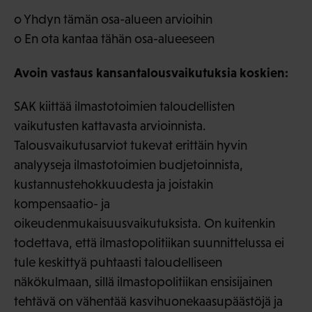
o Yhdyn tämän osa-alueen arvioihin
o En ota kantaa tähän osa-alueeseen
Avoin vastaus kansantalousvaikutuksia koskien:
SAK kiittää ilmastotoimien taloudellisten
vaikutusten kattavasta arvioinnista.
Talousvaikutusarviot tukevat erittäin hyvin
analyyseja ilmastotoimien budjetoinnista,
kustannustehokkuudesta ja joistakin
kompensaatio- ja
oikeudenmukaisuusvaikutuksista. On kuitenkin
todettava, että ilmastopolitiikan suunnittelussa ei
tule keskittyä puhtaasti taloudelliseen
näkökulmaan, sillä ilmastopolitiikan ensisijainen
tehtävä on vähentää kasvihuonekaasupäästöjä ja