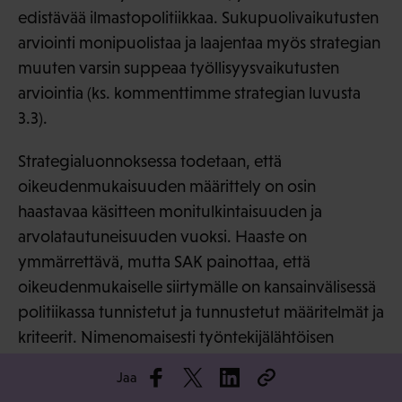
edistävää ilmastopolitiikkaa. Sukupuolivaikutusten
arviointi monipuolistaa ja laajentaa myös strategian
muuten varsin suppeaa työllisyysvaikutusten
arviointia (ks. kommenttimme strategian luvusta
3.3).
Strategialuonnoksessa todetaan, että
oikeudenmukaisuuden määrittely on osin
haastavaa käsitteen monitulkintaisuuden ja
arvolatautuneisuuden vuoksi. Haaste on
ymmärrettävä, mutta SAK painottaa, että
oikeudenmukaiselle siirtymälle on kansainvälisessä
politiikassa tunnistetut ja tunnustetut määritelmät ja
kriteerit. Nimenomaisesti työntekijälähtöisen
määritelmän mukaista tulkintaa tukevat mm.
Jaa
Pariisin ilmastosopimus sekä kansainvälinen