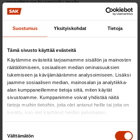
ongelma on huomioitu myös
strategialuonnoksessa, ja SAK kannattaa riittäviä
resursseja joustavien sähkömarkkinoiden selvitys-
ja kehitystyöhön. Ongelmia voidaan
Suostumus
Yksityiskohdat
Tietoja
tulevaisuudessa ratkaista esimerkiksi älykkäiden
verkkojen, kysyntäjoustojen tai kehittyvän
Tämä sivusto käyttää evästeitä
akkuteknologian avulla.
Käytämme evästeitä tarjoamamme sisällön ja mainosten
räätälöimiseen, sosiaalisen median ominaisuuksien
Yhteiskunnan sähköistymiskehityksessä tulee
tukemiseen ja kävijämäärämme analysoimiseen. Lisäksi
huomioida myös tuotanto- ja
jaamme sosiaalisen median, mainosalan ja analytiikka-
varastointiteknologian raaka-ainetarpeet.
alan kumppaneillemme tietoja siitä, miten käytät
Esimerkiksi infrastruktuurin, voimantuotannon ja
sivustoamme. Kumppanimme voivat yhdistää näitä
akkuteknologian tuotantoon ja käyttöön liittyy aina
tietoja muihin tietoihin, joita olet antanut heille tai joita on
kerätty, kun olet käyttänyt heidän palvelujaan.
luonnonvarojen kulutusta, mikä osaltaan vähentää
saavutettavia ilmastohyötyjä. Tämä ei ole
Suostumuksen
argumentti toimien toteuttamatta jättämisen
Välttämätön
valinta
puolesta, vaan muistuttaa elinkaaripäästöjen