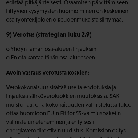
edistää pitkäjänteisesti. Osaamisen päivittämiseen
liittyvien kysymysten huomioiminen on keskeinen
osa työntekijöiden oikeudenmukaista siirtymää.
9) Verotus (strategian luku 2.9)
o Yhdyn tämän osa-alueen linjauksiin
o En ota kantaa tähän osa-alueeseen
Avoin vastaus verotusta koskien:
Verokokonaisuus sisältää useita ehdotuksia ja
linjauksia sähköveroluokkien muutoksista. SAK
muistuttaa, että kokonaisuuden valmistelussa tulee
ottaa huomioon EU:n Fit for 55-valmiuspaketin
valmistelun eteneminen ja erityisesti
energiaverodirektiivin uudistus. Komission esitys