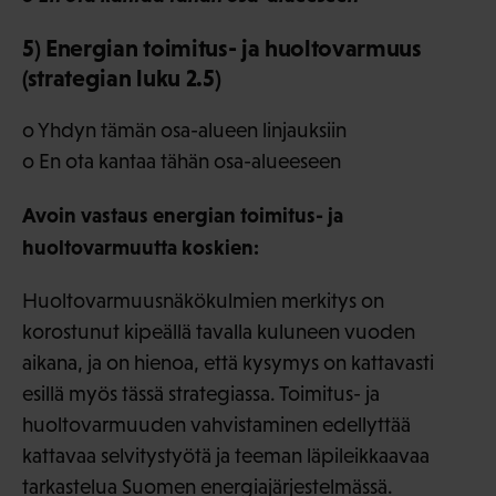
5) Energian toimitus- ja huoltovarmuus
(strategian luku 2.5)
o Yhdyn tämän osa-alueen linjauksiin
o En ota kantaa tähän osa-alueeseen
Avoin vastaus energian toimitus- ja
huoltovarmuutta koskien:
Huoltovarmuusnäkökulmien merkitys on
korostunut kipeällä tavalla kuluneen vuoden
aikana, ja on hienoa, että kysymys on kattavasti
esillä myös tässä strategiassa. Toimitus- ja
huoltovarmuuden vahvistaminen edellyttää
kattavaa selvitystyötä ja teeman läpileikkaavaa
tarkastelua Suomen energiajärjestelmässä.