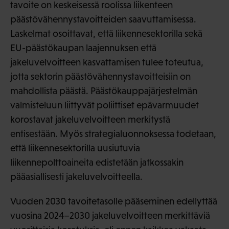
tavoite on keskeisessä roolissa liikenteen
päästövähennystavoitteiden saavuttamisessa.
Laskelmat osoittavat, että liikennesektorilla sekä
EU-päästökaupan laajennuksen että
jakeluvelvoitteen kasvattamisen tulee toteutua,
jotta sektorin päästövähennystavoitteisiin on
mahdollista päästä. Päästökauppajärjestelmän
valmisteluun liittyvät poliittiset epävarmuudet
korostavat jakeluvelvoitteen merkitystä
entisestään. Myös strategialuonnoksessa todetaan,
että liikennesektorilla uusiutuvia
liikennepolttoaineita edistetään jatkossakin
pääasiallisesti jakeluvelvoitteella.
Vuoden 2030 tavoitetasolle pääseminen edellyttää
vuosina 2024–2030 jakeluvelvoitteen merkittäviä