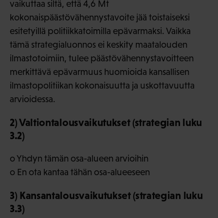
vaikuttaa siltä, että 4,6 Mt
kokonaispäästövähennystavoite jää toistaiseksi
esitetyillä politiikkatoimilla epävarmaksi. Vaikka
tämä strategialuonnos ei keskity maatalouden
ilmastotoimiin, tulee päästövähennystavoitteen
merkittävä epävarmuus huomioida kansallisen
ilmastopolitiikan kokonaisuutta ja uskottavuutta
arvioidessa.
2) Valtiontalousvaikutukset (strategian luku
3.2)
o Yhdyn tämän osa-alueen arvioihin
o En ota kantaa tähän osa-alueeseen
3) Kansantalousvaikutukset (strategian luku
3.3)