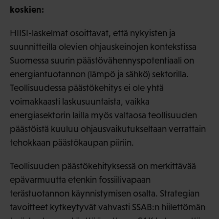
koskien:
HIISI-laskelmat osoittavat, että nykyisten ja
suunnitteilla olevien ohjauskeinojen kontekstissa
Suomessa suurin päästövähennyspotentiaali on
energiantuotannon (lämpö ja sähkö) sektorilla.
Teollisuudessa päästökehitys ei ole yhtä
voimakkaasti laskusuuntaista, vaikka
energiasektorin lailla myös valtaosa teollisuuden
päästöistä kuuluu ohjausvaikutukseltaan verrattain
tehokkaan päästökaupan piiriin.
Teollisuuden päästökehityksessä on merkittävää
epävarmuutta etenkin fossiilivapaan
terästuotannon käynnistymisen osalta. Strategian
tavoitteet kytkeytyvät vahvasti SSAB:n hiilettömän