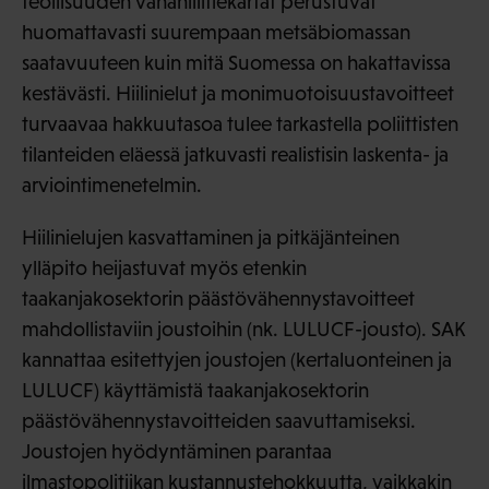
teollisuuden vähähiilitiekartat perustuvat
huomattavasti suurempaan metsäbiomassan
saatavuuteen kuin mitä Suomessa on hakattavissa
kestävästi. Hiilinielut ja monimuotoisuustavoitteet
turvaavaa hakkuutasoa tulee tarkastella poliittisten
tilanteiden eläessä jatkuvasti realistisin laskenta- ja
arviointimenetelmin.
Hiilinielujen kasvattaminen ja pitkäjänteinen
ylläpito heijastuvat myös etenkin
taakanjakosektorin päästövähennystavoitteet
mahdollistaviin joustoihin (nk. LULUCF-jousto). SAK
kannattaa esitettyjen joustojen (kertaluonteinen ja
LULUCF) käyttämistä taakanjakosektorin
päästövähennystavoitteiden saavuttamiseksi.
Joustojen hyödyntäminen parantaa
ilmastopolitiikan kustannustehokkuutta, vaikkakin