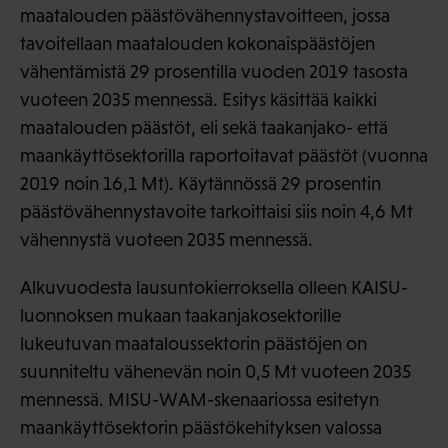
maatalouden päästövähennystavoitteen, jossa
tavoitellaan maatalouden kokonaispäästöjen
vähentämistä 29 prosentilla vuoden 2019 tasosta
vuoteen 2035 mennessä. Esitys käsittää kaikki
maatalouden päästöt, eli sekä taakanjako- että
maankäyttösektorilla raportoitavat päästöt (vuonna
2019 noin 16,1 Mt). Käytännössä 29 prosentin
päästövähennystavoite tarkoittaisi siis noin 4,6 Mt
vähennystä vuoteen 2035 mennessä.
Alkuvuodesta lausuntokierroksella olleen KAISU-
luonnoksen mukaan taakanjakosektorille
lukeutuvan maataloussektorin päästöjen on
suunniteltu vähenevän noin 0,5 Mt vuoteen 2035
mennessä. MISU-WAM-skenaariossa esitetyn
maankäyttösektorin päästökehityksen valossa