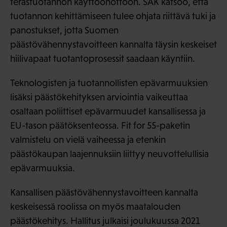
terästuotannon käyttöönottoon. SAK katsoo, että
tuotannon kehittämiseen tulee ohjata riittävä tuki ja
panostukset, jotta Suomen
päästövähennystavoitteen kannalta täysin keskeiset
hiilivapaat tuotantoprosessit saadaan käyntiin.
Teknologisten ja tuotannollisten epävarmuuksien
lisäksi päästökehityksen arviointia vaikeuttaa
osaltaan poliittiset epävarmuudet kansallisessa ja
EU-tason päätöksenteossa. Fit for 55-paketin
valmistelu on vielä vaiheessa ja etenkin
päästökaupan laajennuksiin liittyy neuvottelullisia
epävarmuuksia.
Kansallisen päästövähennystavoitteen kannalta
keskeisessä roolissa on myös maatalouden
päästökehitys. Hallitus julkaisi joulukuussa 2021