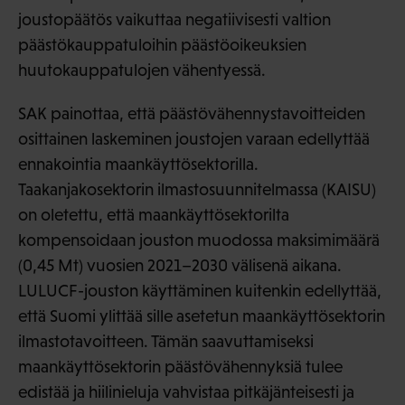
joustopäätös vaikuttaa negatiivisesti valtion
päästökauppatuloihin päästöoikeuksien
huutokauppatulojen vähentyessä.
SAK painottaa, että päästövähennystavoitteiden
osittainen laskeminen joustojen varaan edellyttää
ennakointia maankäyttösektorilla.
Taakanjakosektorin ilmastosuunnitelmassa (KAISU)
on oletettu, että maankäyttösektorilta
kompensoidaan jouston muodossa maksimimäärä
(0,45 Mt) vuosien 2021–2030 välisenä aikana.
LULUCF-jouston käyttäminen kuitenkin edellyttää,
että Suomi ylittää sille asetetun maankäyttösektorin
ilmastotavoitteen. Tämän saavuttamiseksi
maankäyttösektorin päästövähennyksiä tulee
edistää ja hiilinieluja vahvistaa pitkäjänteisesti ja