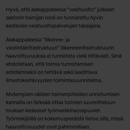
Hyvä, että alakappaleessa ”vesihuolto” julkisen
sektorin toimijan rooli on tunnistettu hyvin
kestävien vesihuoltopalvelujen takaajana.
Alakappaleessa ”liikenne- ja
viestintäinfrastruktuuri” liikenneinfrastruktuurin
haavoittuvuuksia ei tunnisteta vielä riittävästi. Siinä
ehdotetaan, että toimia tunnistamisen
edistämiseksi on tehtävä sekä laadittava
ilmastokestävyyden toimintasuunnitelma.
Molempien näiden toimenpiteiden onnistumisen
kannalta on tärkeää ottaa toimien suunnitteluun
mukaan keskeiset työmarkkinaosapuolet.
Työntekijöillä on kokemusperäistä tietoa siitä, missä
haavoittuvuudet ovat pahimmillaan.