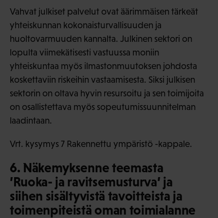
Vahvat julkiset palvelut ovat äärimmäisen tärkeät
yhteiskunnan kokonaisturvallisuuden ja
huoltovarmuuden kannalta. Julkinen sektori on
lopulta viimekätisesti vastuussa moniin
yhteiskuntaa myös ilmastonmuutoksen johdosta
koskettaviin riskeihin vastaamisesta. Siksi julkisen
sektorin on oltava hyvin resursoitu ja sen toimijoita
on osallistettava myös sopeutumissuunnitelman
laadintaan.
Vrt. kysymys 7 Rakennettu ympäristö -kappale.
6. Näkemyksenne teemasta
’Ruoka- ja ravitsemusturva’ ja
siihen sisältyvistä tavoitteista ja
toimenpiteistä oman toimialanne