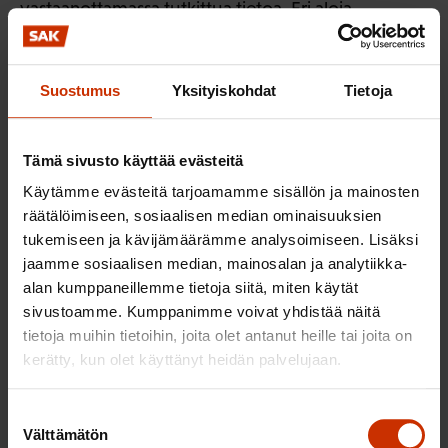
vastaanottamassa tutkittua tietoa. Eri aloja
edustavien ammattiliittojen kautta voi myös olla
saatavilla sellaista alakohtaista tietoa, jolla voidaan
Suostumus
Yksityiskohdat
Tietoja
huomattavasti vahvistaa yhteiskunnalliseen
sopeutumiseen tarvittavaa tietopohjaa.
Tämä sivusto käyttää evästeitä
13. Näkemyksenne teemasta
’Viestintä ja vuorovaikutus’ ja siihen
Käytämme evästeitä tarjoamamme sisällön ja mainosten
räätälöimiseen, sosiaalisen median ominaisuuksien
sisältyvistä tavoitteista ja
tukemiseen ja kävijämäärämme analysoimiseen. Lisäksi
toimenpiteistä oman toimialanne
jaamme sosiaalisen median, mainosalan ja analytiikka-
tai toimintanne näkökulmasta?
alan kumppaneillemme tietoja siitä, miten käytät
sivustoamme. Kumppanimme voivat yhdistää näitä
tietoja muihin tietoihin, joita olet antanut heille tai joita on
Kappale ja sen tavoitteet ovat erittäin
kerätty, kun olet käyttänyt heidän palvelujaan.
kannatettavia.
Toistaiseksi ilmastonmuutokseen sopeutumista
Suostumuksen
Välttämätön
valinta
koskeva viestintä (niin ministeriöiden kuin