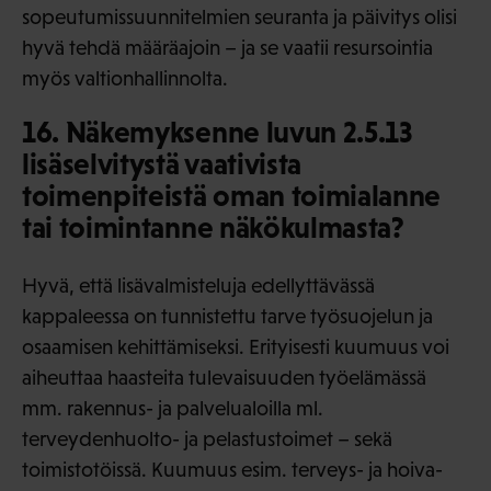
sopeutumissuunnitelmien seuranta ja päivitys olisi
hyvä tehdä määräajoin – ja se vaatii resursointia
myös valtionhallinnolta.
16. Näkemyksenne luvun 2.5.13
lisäselvitystä vaativista
toimenpiteistä oman toimialanne
tai toimintanne näkökulmasta?
Hyvä, että lisävalmisteluja edellyttävässä
kappaleessa on tunnistettu tarve työsuojelun ja
osaamisen kehittämiseksi. Erityisesti kuumuus voi
aiheuttaa haasteita tulevaisuuden työelämässä
mm. rakennus- ja palvelualoilla ml.
terveydenhuolto- ja pelastustoimet – sekä
toimistotöissä. Kuumuus esim. terveys- ja hoiva-