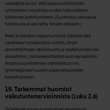
vastaajista arvioi, että sopeutumistoimiin
ryhtyminen voi johtaa uuden taloudellisen
toiminnan kehittymiseen. (Suomessa vastaavaa
tutkimusta ei ole tehty liitoille erikseen.)
Reilu ja tehokas sopeutumistyö yleensä eikä
varsinkaan työelämässä onnistu ilman
ammattiliittojen aktiivisuutta ja osallistumista niin
alueellisten, toimialakohtaisten kuin kansallisten
ilmastosuunnitelmien valmisteluun ml.
työntekijöiden uusien osaamistarpeiden
kartoittaminen.
19. Tarkemmat huomiot
vaikutustenarvioinnista (Luku 2.6)
Työelämän sopeutumistoimet tarvitsisivat