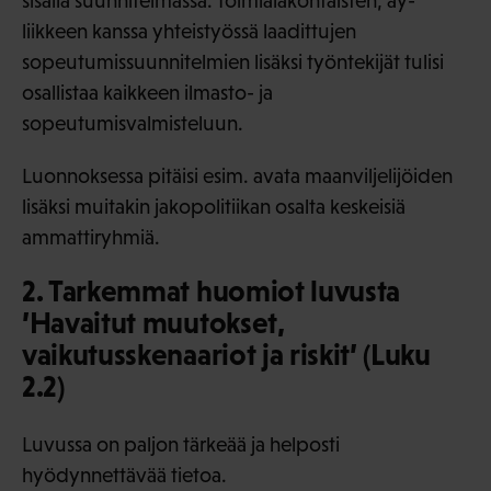
sisällä suunnitelmassa. Toimialakohtaisten, ay-
liikkeen kanssa yhteistyössä laadittujen
sopeutumissuunnitelmien lisäksi työntekijät tulisi
osallistaa kaikkeen ilmasto- ja
sopeutumisvalmisteluun.
Luonnoksessa pitäisi esim. avata maanviljelijöiden
lisäksi muitakin jakopolitiikan osalta keskeisiä
ammattiryhmiä.
2. Tarkemmat huomiot luvusta
’Havaitut muutokset,
vaikutusskenaariot ja riskit’ (Luku
2.2)
Luvussa on paljon tärkeää ja helposti
hyödynnettävää tietoa.