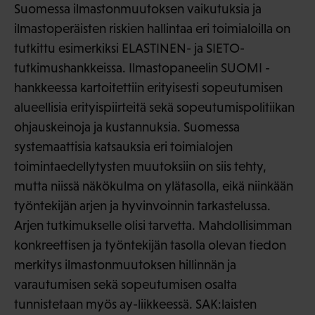
Suomessa ilmastonmuutoksen vaikutuksia ja
ilmastoperäisten riskien hallintaa eri toimialoilla on
tutkittu esimerkiksi ELASTINEN- ja SIETO-
tutkimushankkeissa. Ilmastopaneelin SUOMI -
hankkeessa kartoitettiin erityisesti sopeutumisen
alueellisia erityispiirteitä sekä sopeutumispolitiikan
ohjauskeinoja ja kustannuksia. Suomessa
systemaattisia katsauksia eri toimialojen
toimintaedellytysten muutoksiin on siis tehty,
mutta niissä näkökulma on ylätasolla, eikä niinkään
työntekijän arjen ja hyvinvoinnin tarkastelussa.
Arjen tutkimukselle olisi tarvetta. Mahdollisimman
konkreettisen ja työntekijän tasolla olevan tiedon
merkitys ilmastonmuutoksen hillinnän ja
varautumisen sekä sopeutumisen osalta
tunnistetaan myös ay-liikkeessä. SAK:laisten