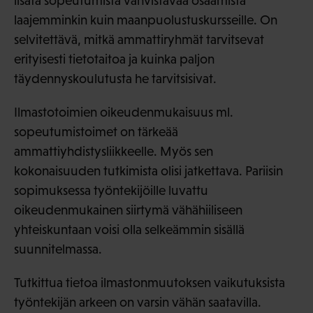
lisätä sopeutumista vahvistavaa osaamista
laajemminkin kuin maanpuolustuskursseille. On
selvitettävä, mitkä ammattiryhmät tarvitsevat
erityisesti tietotaitoa ja kuinka paljon
täydennyskoulutusta he tarvitsisivat.
Ilmastotoimien oikeudenmukaisuus ml.
sopeutumistoimet on tärkeää
ammattiyhdistysliikkeelle. Myös sen
kokonaisuuden tutkimista olisi jatkettava. Pariisin
sopimuksessa työntekijöille luvattu
oikeudenmukainen siirtymä vähähiiliseen
yhteiskuntaan voisi olla selkeämmin sisällä
suunnitelmassa.
Tutkittua tietoa ilmastonmuutoksen vaikutuksista
työntekijän arkeen on varsin vähän saatavilla.