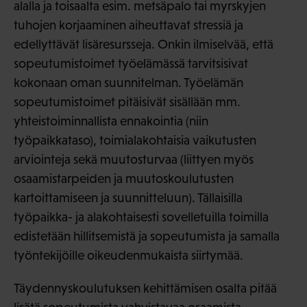
alalla ja toisaalta esim. metsäpalo tai myrskyjen
tuhojen korjaaminen aiheuttavat stressiä ja
edellyttävät lisäresursseja. Onkin ilmiselvää, että
sopeutumistoimet työelämässä tarvitsisivat
kokonaan oman suunnitelman. Työelämän
sopeutumistoimet pitäisivät sisällään mm.
yhteistoiminnallista ennakointia (niin
työpaikkataso), toimialakohtaisia vaikutusten
arviointeja sekä muutosturvaa (liittyen myös
osaamistarpeiden ja muutoskoulutusten
kartoittamiseen ja suunnitteluun). Tällaisilla
työpaikka- ja alakohtaisesti sovelletuilla toimilla
edistetään hillitsemistä ja sopeutumista ja samalla
työntekijöille oikeudenmukaista siirtymää.
Täydennyskoulutuksen kehittämisen osalta pitää