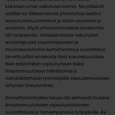
kokonaan oman vaikutusarvioinnin. Ne pitäisivät
sisällään ay-liikkeen kanssa yhteistyössä laaditut
sopeutumissuunnitelmat ja niiden seurannan ja
arvioinnin. Myös yhteistoiminnallista ennakointia
niin työpaikoilla, toimialakohtaisia vaikutusten
arviointeja sekä osaamistarpeiden ja
muutoskoulutusten kartoittamista ja suunnittelun
tarvetta pitäisi ennakoida tässä kokonaisuudessa.
Näin edistettäisiin sopeutumisen lisäksi
ilmastonmuutoksen hillintätoimia ja
mahdollistettaisiin työntekijöille oikeudenmukaisen
siirtymän toteutuminen.
Ammattiyhdistysliike haluaa olla aktiivisesti mukana
ilmastonmuutokseen sopeutumistoimien
suunnittelussa ja toimeenpanossa työpaikoilla. Ay-