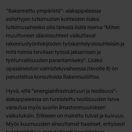
”Rakennettu ympäristö”- alakappaleessa
esitettyjen tutkimusten kohteiden lisäksi
tutkimusaiheeksi olisi tärkeää lisätä teema ”Miten
muuttuneet sääolosuhteet vaikuttavat
rakennustyöntekijöiden työskentelyolosuhteisiin ja
mitä toimia tarvitaan työssä jaksamisen ja
työturvallisuuden parantamiseksi”. Lisäksi
opasaineiston valmisteluvaiheessa (tavoite 8) on
perusteltua konsultoida Rakennusliittoa.
Hyvä, että ”energiainfrastruktuuri ja teollisuus”-
alakappaleessa on tunnistettu teollisuuden tarve
varautua myös suoriin ilmastonmuutoksen
vaikutuksiin. Erikseen on mainittu tulvat ja kuivuus.
Myös kuumuuden aiheuttamat haasteet, erityisesti