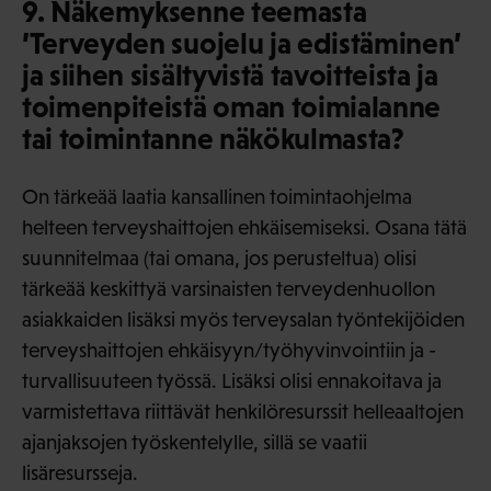
9. Näkemyksenne teemasta
’Terveyden suojelu ja edistäminen’
ja siihen sisältyvistä tavoitteista ja
toimenpiteistä oman toimialanne
tai toimintanne näkökulmasta?
On tärkeää laatia kansallinen toimintaohjelma
helteen terveyshaittojen ehkäisemiseksi. Osana tätä
suunnitelmaa (tai omana, jos perusteltua) olisi
tärkeää keskittyä varsinaisten terveydenhuollon
asiakkaiden lisäksi myös terveysalan työntekijöiden
terveyshaittojen ehkäisyyn/työhyvinvointiin ja -
turvallisuuteen työssä. Lisäksi olisi ennakoitava ja
varmistettava riittävät henkilöresurssit helleaaltojen
ajanjaksojen työskentelylle, sillä se vaatii
lisäresursseja.