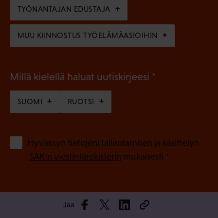
n
TYÖNANTAJAN EDUSTAJA
)
MUU KIINNOSTUS TYÖELÄMÄASIOIHIN
(
Millä kielellä haluat uutiskirjeesi
P
SUOMI
RUOTSI
a
k
o
(
Hyväksyn tietojeni tallentamisen ja käsittelyn
P
l
SAK:n viestintärekisterin
mukaisesti *
a
l
k
i
o
n
Jaa
l