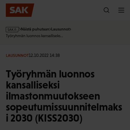
Hyppää
sisältöön
s
Näistä puhutaan
Lausunnot
a
Työryhmän luonnos kansalliseks…
k
·
f
12.10.2022 14:38
LAUSUNNOT
i
Työryhmän luonnos
kansalliseksi
ilmastonmuutokseen
sopeutumissuunnitelmaks
i 2030 (KISS2030)