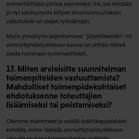
ammattiliittojen piirissä esimerkiksi JHL:ssä tehdään
jo nyt selvitystyötä liittyen ilmastonmuutoksen
vaikutuksiin eri alojen työelämään.
Myös yhteistyön laajentaminen ”järjestökentän” ml.
ammattiyhdistysliikkeen kanssa on erittäin tärkeä
saada toiminaan systemaattisesti.
17. Miten arvioisitte suunnitelman
toimenpiteiden vastuuttamista?
Mahdolliset toimenpidekohtaiset
ehdotuksenne toteuttajien
lisäämiseksi tai poistamiseksi?
Olemme maininneet jo edellä sisältökappaleiden
kohdilla, miten tärkeää ammattiyhdistysliikkeen
olisi olla mukana toimenpiteiden sisältöön