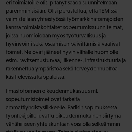
eri toimialoille olisi pitänyt saada suunnitelmaan
paremmin sisään. Olisi perusteltua, että TEM:ssä
valmistellaan yhteistyössä työmarkkinatoimijoiden
kanssa toimialakohtaiset sopeutumissuunnitelmat,
joissa huomioidaan myös työturvallisuus ja -
hyvinvointi sekä osaamisen päivittämistä vaativat
toimet. Ne ovat jääneet hyvin vähälle huomiolle
esim. ravitsemusturvaa, liikenne-, infrastruktuuria ja
rakennettua ympäristöä sekä terveydenhuoltoa
käsittelevissä kappaleissa.
Ilmastotoimien oikeudenmukaisuus ml.
sopeutumistoimet ovat tärkeitä
ammattiyhdistysliikkeelle. Pariisin sopimuksessa
työntekijöille luvattu oikeudenmukainen siirtymä
vähähiiliseen yhteiskuntaan voisi olla selkeämmin