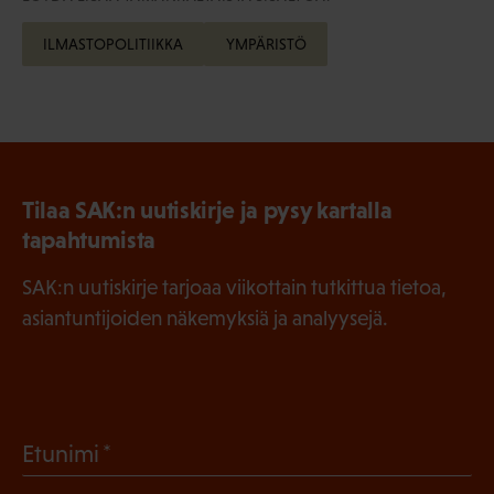
ILMASTOPOLITIIKKA
YMPÄRISTÖ
Tilaa SAK:n uutiskirje ja pysy kartalla
tapahtumista
SAK:n uutiskirje tarjoaa viikottain tutkittua tietoa,
asiantuntijoiden näkemyksiä ja analyysejä.
(
Etunimi
P