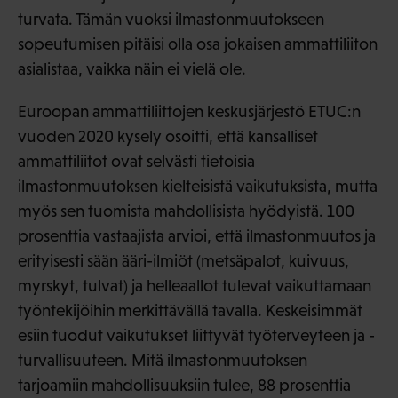
turvata. Tämän vuoksi ilmastonmuutokseen
sopeutumisen pitäisi olla osa jokaisen ammattiliiton
asialistaa, vaikka näin ei vielä ole.
Euroopan ammattiliittojen keskusjärjestö ETUC:n
vuoden 2020 kysely osoitti, että kansalliset
ammattiliitot ovat selvästi tietoisia
ilmastonmuutoksen kielteisistä vaikutuksista, mutta
myös sen tuomista mahdollisista hyödyistä. 100
prosenttia vastaajista arvioi, että ilmastonmuutos ja
erityisesti sään ääri-ilmiöt (metsäpalot, kuivuus,
myrskyt, tulvat) ja helleaallot tulevat vaikuttamaan
työntekijöihin merkittävällä tavalla. Keskeisimmät
esiin tuodut vaikutukset liittyvät työterveyteen ja -
turvallisuuteen. Mitä ilmastonmuutoksen
tarjoamiin mahdollisuuksiin tulee, 88 prosenttia