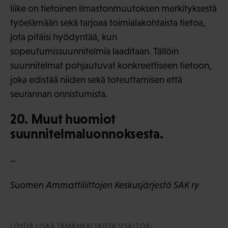
liike on tietoinen ilmastonmuutoksen merkityksestä
työelämään sekä tarjoaa toimialakohtaista tietoa,
jota pitäisi hyödyntää, kun
sopeutumissuunnitelmia laaditaan. Tällöin
suunnitelmat pohjautuvat konkreettiseen tietoon,
joka edistää niiden sekä toteuttamisen että
seurannan onnistumista.
20. Muut huomiot
suunnitelmaluonnoksesta.
–
Suomen Ammattiliittojen Keskusjärjestö SAK ry
LÖYDÄ LISÄÄ TÄMÄNKALTAISTA SISÄLTÖÄ: