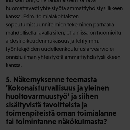
indikaattorit, on viranomaisten lisättävä
huomattavasti yhteistyötä ammattiyhdistysliikkeen
kanssa. Esim. toimialakohtaisten
sopeutumissuunnitelmien tekeminen parhaalla
mahdollisella tavalla siten, että niissä on huomioitu
aidosti oikeudenmukaisuus ja tehty mm.
työntekijöiden uudelleenkoulutustarvearvio ei
onnistu ilman yhteistyötä ammattiyhdistysliikkeen
kanssa.
5. Näkemyksenne teemasta
’Kokonaisturvallisuus ja yleinen
huoltovarmuustyö’ ja siihen
sisältyvistä tavoitteista ja
toimenpiteistä oman toimialanne
tai toimintanne näkökulmasta?