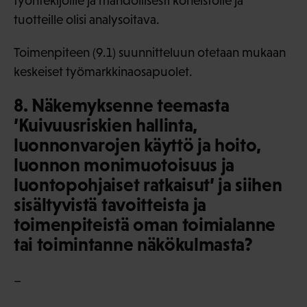
työntekijöille ja mahdollisesti koneistolle ja
tuotteille olisi analysoitava.
Toimenpiteen (9.1) suunnitteluun otetaan mukaan
keskeiset työmarkkinaosapuolet.
8. Näkemyksenne teemasta
’Kuivuusriskien hallinta,
luonnonvarojen käyttö ja hoito,
luonnon monimuotoisuus ja
luontopohjaiset ratkaisut’ ja siihen
sisältyvistä tavoitteista ja
toimenpiteistä oman toimialanne
tai toimintanne näkökulmasta?
–