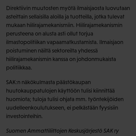
Direktiivin muutosten myötä ilmaisjaosta luovutaan
asteittain sellaisilla aloilla ja tuotteilla, jotka tulevat
mukaan hiilirajamekanismiin. Hiilirajamekanismin
perusteena on alusta asti ollut torjua
ilmastopolitiikan vapaamatkustamista. Ilmaisjaon
poistuminen näiltä sektoreilta yhdessä
hiilirajamekanismin kanssa on johdonmukaista
politiikkaa.
SAK:n näkökulmasta päästökaupan
huutokauppatulojen käyttöön tulisi kiinnittää
huomiota; tuloja tulisi ohjata mm. työntekijöiden
uudelleenkoulutukseen, ei pelkästään fyysisiin
investointeihin.
Suomen Ammattiliittojen Keskusjärjestö SAK ry