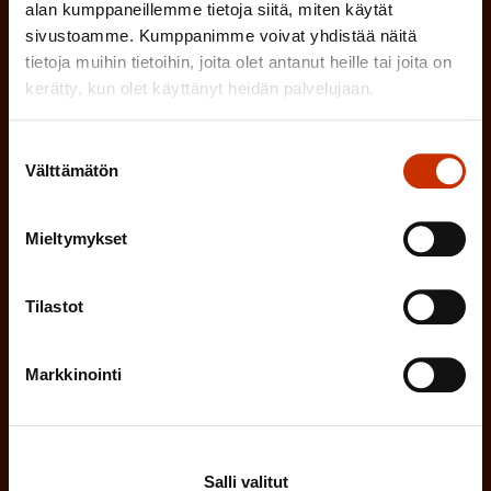
a
alan kumppaneillemme tietoja siitä, miten käytät
l
sivustoamme. Kumppanimme voivat yhdistää näitä
k
i
tietoja muihin tietoihin, joita olet antanut heille tai joita on
o
n
kerätty, kun olet käyttänyt heidän palvelujaan.
l
e
l
Suostumuksen
i
n
Välttämätön
valinta
n
)
e
Mieltymykset
n
)
Tilastot
Markkinointi
Tilaa
Salli valitut