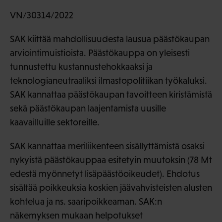
VN/30314/2022
SAK kiittää mahdollisuudesta lausua päästökaupan
arviointimuistioista. Päästökauppa on yleisesti
tunnustettu kustannustehokkaaksi ja
teknologianeutraaliksi ilmastopolitiikan työkaluksi.
SAK kannattaa päästökaupan tavoitteen kiristämistä
sekä päästökaupan laajentamista uusille
kaavailluille sektoreille.
SAK kannattaa meriliikenteen sisällyttämistä osaksi
nykyistä päästökauppaa esitetyin muutoksin (78 Mt
edestä myönnetyt lisäpäästöoikeudet). Ehdotus
sisältää poikkeuksia koskien jäävahvisteisten alusten
kohtelua ja ns. saaripoikkeaman. SAK:n
näkemyksen mukaan helpotukset