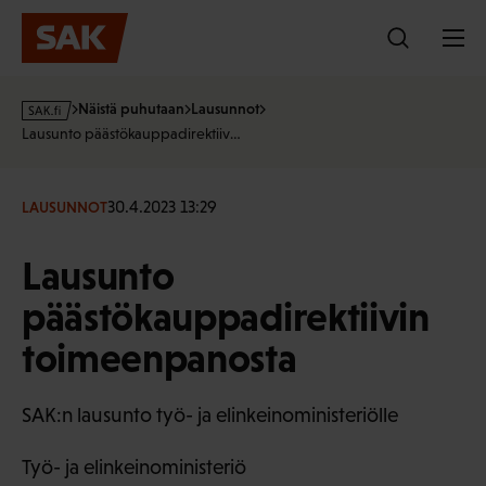
Hyppää
sisältöön
s
Näistä puhutaan
Lausunnot
a
Lausunto päästökauppadirektiiv…
k
·
f
30.4.2023 13:29
LAUSUNNOT
i
Lausunto
päästökauppadirektiivin
toimeenpanosta
SAK:n lausunto työ- ja elinkeinoministeriölle
Työ- ja elinkeinoministeriö