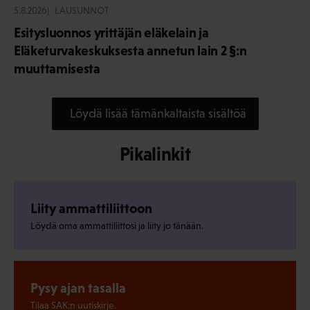
5.8.2026
LAUSUNNOT
Esitysluonnos yrittäjän eläkelain ja
Eläketurvakeskuksesta annetun lain 2 §:n
muuttamisesta
Löydä lisää tämänkaltaista sisältöä
Pikalinkit
Liity ammattiliittoon
Löydä oma ammattiliittosi ja liity jo tänään.
Pysy ajan tasalla
Tilaa SAK:n uutiskirje.