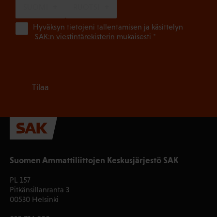
SUOMI
RUOTSI
(Pa
Hyväksyn tietojeni tallentamisen ja käsittelyn
SAK:n viestintärekisterin
mukaisesti *
Tilaa
Suomen Ammattiliittojen Keskusjärjestö SAK
PL 157
Pitkänsillanranta 3
00530 Helsinki