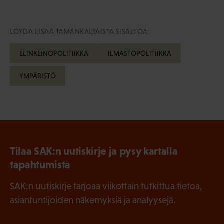
LÖYDÄ LISÄÄ TÄMÄNKALTAISTA SISÄLTÖÄ:
ELINKEINOPOLITIIKKA
ILMASTOPOLITIIKKA
YMPÄRISTÖ
Tilaa SAK:n uutiskirje ja pysy kartalla
tapahtumista
SAK:n uutiskirje tarjoaa viikottain tutkittua tietoa,
asiantuntijoiden näkemyksiä ja analyysejä.