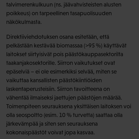
talvimerenkulkuun (ns. jäävahvisteisten alusten
poikkeus) on tarpeellinen tasapuolisuuden
näkökulmasta.
Direktiiviehdotuksen osana esitetään, että
pelkästään kestävää biomassaa (>95 %) käyttävät
laitokset siirtyisivät pois päästökauppasektorilta
taakanjakosektorille. Siirron vaikutukset ovat
epäselviä – ei ole esimerkiksi selvää, miten se
vaikuttaa kansallisten päästökiintiöiden
laskentaperusteisiin. Siirron tavoitteena on
vähentää ilmaiseksi jaettujen päästöjen määrää.
Toimenpiteen seurauksena yksittäisen laitoksen voi
olla seospoltto (esim. 10 % turvetta) saattaa olla
järkevämpää ja siten sen seurauksena
kokonaispäästöt voivat jopa kasvaa.