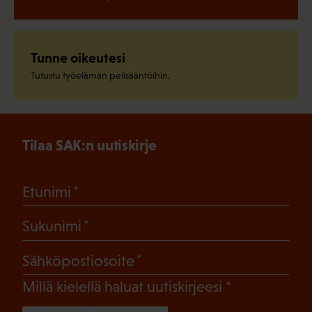
Tunne oikeutesi
Tutustu työelämän pelisääntöihin.
Tilaa SAK:n uutiskirje
(Pakollinen)
Etunimi
(Pakollinen)
Sukunimi
(Pakollinen)
Sähköpostiosoite
(Pakollinen)
Millä kielellä haluat uutiskirjeesi