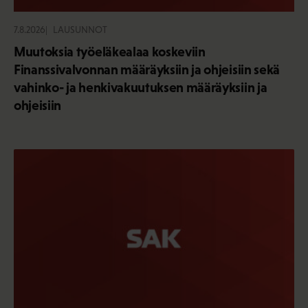
7.8.2026
LAUSUNNOT
Muutoksia työeläkealaa koskeviin
Finanssivalvonnan määräyksiin ja ohjeisiin sekä
vahinko- ja henkivakuutuksen määräyksiin ja
ohjeisiin