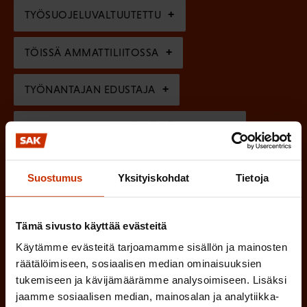
l
e
TYÖSUOJELUVALTUUTETTU
i
n
n
)
TÖISSÄ AMMATTILIITOSSA
e
n
TYÖNANTAJAN EDUSTAJA
)
MUU KIINNOSTUS TYÖELÄMÄASIOIHIN
Suostumus
Yksityiskohdat
Tietoja
(
Millä kielellä haluat uutiskirjeesi
P
SUOMI
RUOTSI
Tämä sivusto käyttää evästeitä
a
Käytämme evästeitä tarjoamamme sisällön ja mainosten
k
räätälöimiseen, sosiaalisen median ominaisuuksien
o
(
Hyväksyn tietojeni tallentamisen ja käsittelyn
tukemiseen ja kävijämäärämme analysoimiseen. Lisäksi
P
l
SAK:n viestintärekisterin
mukaisesti *
jaamme sosiaalisen median, mainosalan ja analytiikka-