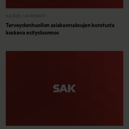
6.8.2026
LAUSUNNOT
Terveydenhuollon asiakasmaksujen korotusta
koskeva esitysluonnos