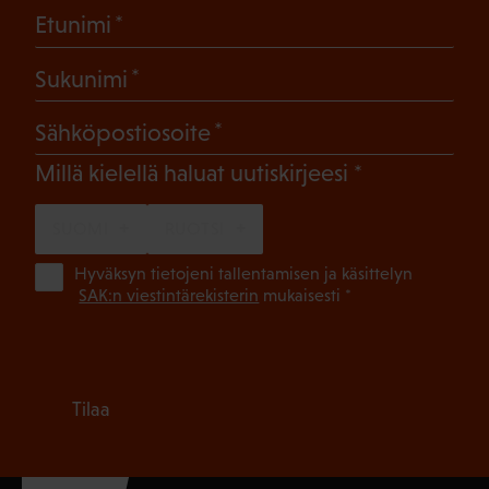
(Pakollinen)
Etunimi
(Pakollinen)
Sukunimi
(Pakollinen)
Sähköpostiosoite
(Pakollinen)
Millä kielellä haluat uutiskirjeesi
SUOMI
RUOTSI
(Pa
Hyväksyn tietojeni tallentamisen ja käsittelyn
SAK:n viestintärekisterin
mukaisesti *
Tilaa