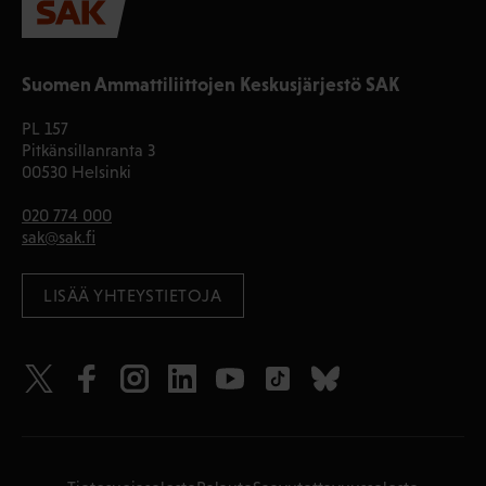
Suomen Ammattiliittojen Keskusjärjestö SAK
PL 157
Pitkänsillanranta 3
00530 Helsinki
020 774 000
sak@sak.fi
LISÄÄ YHTEYSTIETOJA