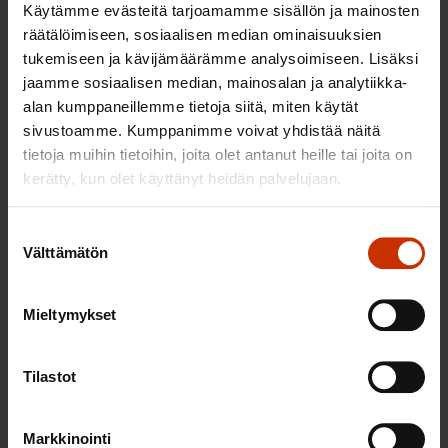
Käytämme evästeitä tarjoamamme sisällön ja mainosten
räätälöimiseen, sosiaalisen median ominaisuuksien
SAK: Ammatillinen koulutus on
tukemiseen ja kävijämäärämme analysoimiseen. Lisäksi
avainasemassa tuottavuuden
jaamme sosiaalisen median, mainosalan ja analytiikka-
parantamisessa
alan kumppaneillemme tietoja siitä, miten käytät
15.4.2024
Uutiset
sivustoamme. Kumppanimme voivat yhdistää näitä
tietoja muihin tietoihin, joita olet antanut heille tai joita on
kerätty, kun olet käyttänyt heidän palvelujaan.
Luottamushenkilöpaneeli:
Suostumuksen
Ilmastonmuutoksen huomiointi
Välttämätön
valinta
SAK:laisilla aloilla
29.11.2023
Aineistot
Mieltymykset
Tilastot
Ilmastonmuutosta hillitseviä toimia
tehdään jo valtaosalla SAK:laisista
Markkinointi