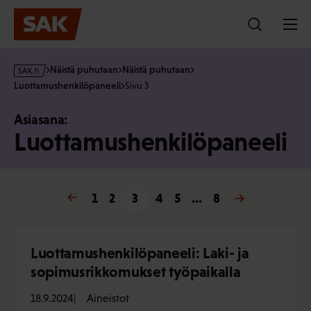
Hyppää
sisältöön
s
Näistä puhutaan
Näistä puhutaan
a
Luottamushenkilöpaneeli
Sivu 3
k
·
Asiasana:
f
Luottamushenkilöpaneeli
i
« Edellinen
1
2
3
4
5
…
Seuraava »
8
Luottamushenkilöpaneeli: Laki- ja
sopimusrikkomukset työpaikalla
18.9.2024
Aineistot