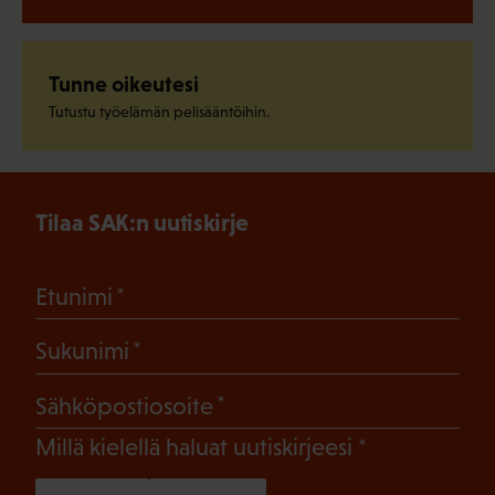
Tunne oikeutesi
Tutustu työelämän pelisääntöihin.
Tilaa SAK:n uutiskirje
(Pakollinen)
Etunimi
(Pakollinen)
Sukunimi
(Pakollinen)
Sähköpostiosoite
(Pakollinen)
Millä kielellä haluat uutiskirjeesi