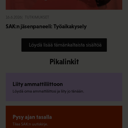
16.6.2026
TUTKIMUKSET
SAK:n jäsenpaneeli: Työaikakysely
Löydä lisää tämänkaltaista sisältöä
Pikalinkit
Liity ammattiliittoon
Löydä oma ammattiliittosi ja liity jo tänään.
Pysy ajan tasalla
Tilaa SAK:n uutiskirje.