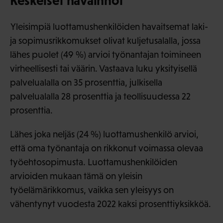
Keskeiset havainnot
Yleisimpiä luottamushenkilöiden havaitsemat laki-
ja sopimusrikkomukset olivat kuljetusalalla, jossa
lähes puolet (49 %) arvioi työnantajan toimineen
virheellisesti tai väärin. Vastaava luku yksityisellä
palvelualalla on 35 prosenttia, julkisella
palvelualalla 28 prosenttia ja teollisuudessa 22
prosenttia.
Lähes joka neljäs (24 %) luottamushenkilö arvioi,
että oma työnantaja on rikkonut voimassa olevaa
työehtosopimusta. Luottamushenkilöiden
arvioiden mukaan tämä on yleisin
työelämärikkomus, vaikka sen yleisyys on
vähentynyt vuodesta 2022 kaksi prosenttiyksikköä.