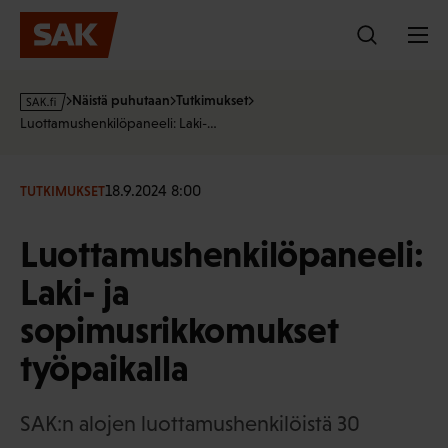
Hyppää
sisältöön
s
Näistä puhutaan
Tutkimukset
a
Luottamushenkilöpaneeli: Laki-…
k
·
f
18.9.2024 8:00
TUTKIMUKSET
i
Luottamushenkilöpaneeli:
Laki- ja
sopimusrikkomukset
työpaikalla
SAK:n alojen luottamushenkilöistä 30