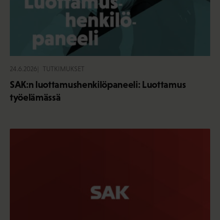
24.6.2026
TUTKIMUKSET
SAK:n luottamushenkilöpaneeli: Luottamus
työelämässä