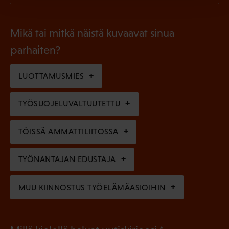
l
P
o
i
a
l
Mikä tai mitkä näistä kuvaavat sinua
n
k
l
parhaiten?
e
o
i
n
l
LUOTTAMUSMIES
n
)
l
e
TYÖSUOJELUVALTUUTETTU
i
n
n
)
TÖISSÄ AMMATTILIITOSSA
e
n
TYÖNANTAJAN EDUSTAJA
)
MUU KIINNOSTUS TYÖELÄMÄASIOIHIN