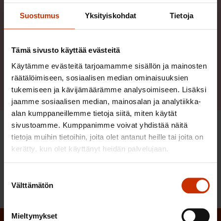
Paula Ilveskivi
Suostumus
Yksityiskohdat
Tietoja
Juristi
Työehdot
Tämä sivusto käyttää evästeitä
050 565 1664
Käytämme evästeitä tarjoamamme sisällön ja mainosten
räätälöimiseen, sosiaalisen median ominaisuuksien
Lähetä sähköpostia
Lue lisää henkilöstä
tukemiseen ja kävijämäärämme analysoimiseen. Lisäksi
jaamme sosiaalisen median, mainosalan ja analytiikka-
alan kumppaneillemme tietoja siitä, miten käytät
sivustoamme. Kumppanimme voivat yhdistää näitä
tietoja muihin tietoihin, joita olet antanut heille tai joita on
LÖYDÄ LISÄÄ TÄMÄNKALTAISTA SISÄLTÖÄ:
kerätty, kun olet käyttänyt heidän palvelujaan.
LUOTTAMUSHENKILÖPANEELI
TYÖEHTOSOPIMUKSET
Suostumuksen
Välttämätön
valinta
Mieltymykset