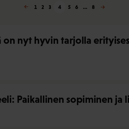
« Edellinen
1
2
3
4
5
6
…
Seuraava »
8
on nyt hyvin tarjolla erityises
i: Paikallinen sopiminen ja li