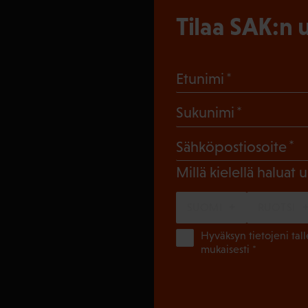
Tilaa SAK:n u
(Pakollinen
Etunimi
(Pakollin
Sukunimi
(
Sähköpostiosoite
Millä kielellä haluat u
SUOMI
RUOTSI
Hyväksyn tietojeni tal
mukaisesti *