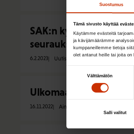
Suostumus
Tämä sivusto käyttää eväste
SAK:n kysely: Johdon l
Käytämme evästeitä tarjoama
seuraukset näkyvät ty
ja kävijämäärämme analysoim
kumppaneillemme tietoja siitä
olet antanut heille tai joita o
6.2.2023
Uutiset
Suostumuksen
Välttämätön
valinta
Ulkomaalaistaustaiset t
16.11.2022
Aineistot
Salli valitut