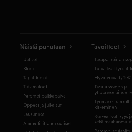
Näistä puhutaan
Tavoitteet
Uutiset
Tasapainoinen so
Blogi
Turvalliset työsuht
Tapahtumat
Hyvinvoiva työel
Tutkimukset
Tasa-arvoinen ja
yhdenvertainen t
Parempi palkkapäivä
Työmarkkinarikoll
Oppaat ja julkaisut
kitkeminen
Lausunnot
Korkea työllisyys 
sekä maahanmuut
Ammattiliittojen uutiset
Parempi sosiaalitu