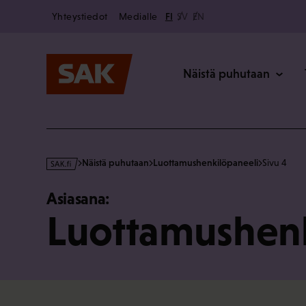
Secondary
Hyppää
Yhteystiedot
Medialle
FI
SV
EN
sisältöön
Päävalikk
Näistä puhutaan
s
Näistä puhutaan
Luottamushenkilöpaneeli
Sivu 4
a
k
Asiasana:
·
Luottamushenk
f
i