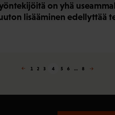
työntekijöitä on yhä useammal
ton lisääminen edellyttää t
« Edellinen
1
2
3
4
5
6
…
Seuraava »
8