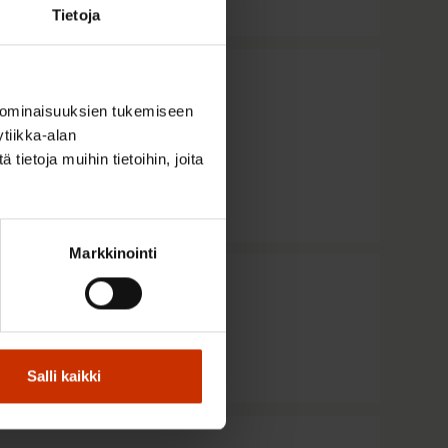
Tietoja
sein heikkoa –
 ominaisuuksien tukemiseen
dessa
tiikka-alan
ietoja muihin tietoihin, joita
Markkinointi
Salli kaikki