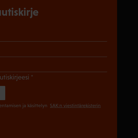
utiskirje
)
en)
Pakollinen)
(Pakollinen)
utiskirjeesi
(Pakollinen
lentamisen ja käsittelyn
SAK:n viestintärekisterin