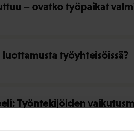
uttuu – ovatko työpaikat valmi
a luottamusta työyhteisöissä?
li: Työntekijöiden vaikutusm
e