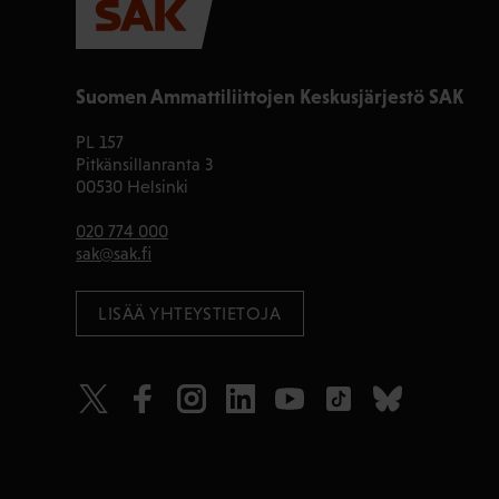
Suomen Ammattiliittojen Keskusjärjestö SAK
PL 157
Pitkänsillanranta 3
00530 Helsinki
020 774 000
sak@sak.fi
LISÄÄ YHTEYSTIETOJA