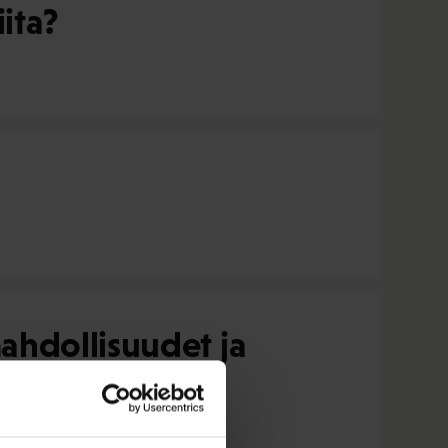
ita?
ahdollisuudet ja