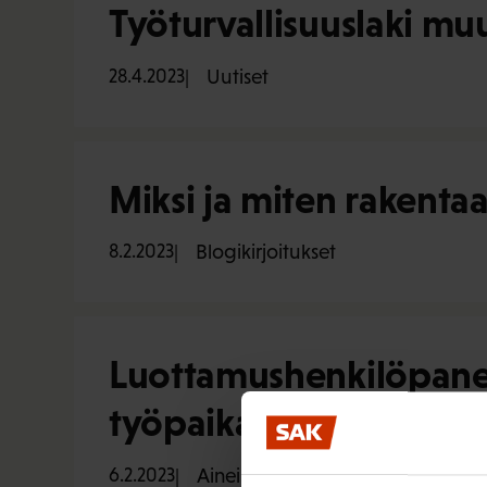
Työturvallisuuslaki mu
28.4.2023
Uutiset
Miksi ja miten rakenta
8.2.2023
Blogikirjoitukset
Luottamushenkilöpanee
työpaikan taloustilann
6.2.2023
Aineistot