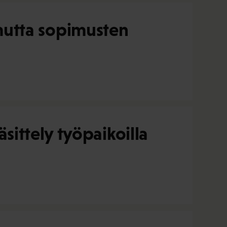
, mutta sopimusten
ittely työpaikoilla