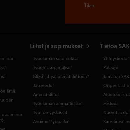
Tilaa
Liitot ja sopimukset
Tietoa SAK
piminen
Työelämän sopimukset
Yhteystiedot
eet
Työehtosopimukset
Palaute
ämä
Miksi liittyä ammattiliittoon?
Tämä on SAK
Jäsenedut
Organisaatio
yöelämä
Ammattiliitot
Aluetoimistot
isuuden
Työelämän ammattilaiset
Historia
Työttömyyskassat
Nuoret ja opis
ja osaaminen
to
Avoimet työpaikat
Kansainvälin
rva