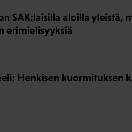
n SAK:laisilla aloilla yleistä
n erimielisyyksiä
i: Henkisen kuormituksen käs