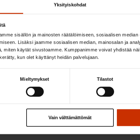
Yksityiskohdat
itä
uottamus työntekijöihin on u
mme sisällön ja mainosten räätälöimiseen, sosiaalisen median
öhyvinvoinnissa ja tuottavuu
iseen. Lisäksi jaamme sosiaalisen median, mainosalan ja analy
, miten käytät sivustoamme. Kumppanimme voivat yhdistää näitä t
n kerätty, kun olet käyttänyt heidän palvelujaan.
Mieltymykset
Tilastot
yöntekijät työpaikoilla
Vain välttämättömät