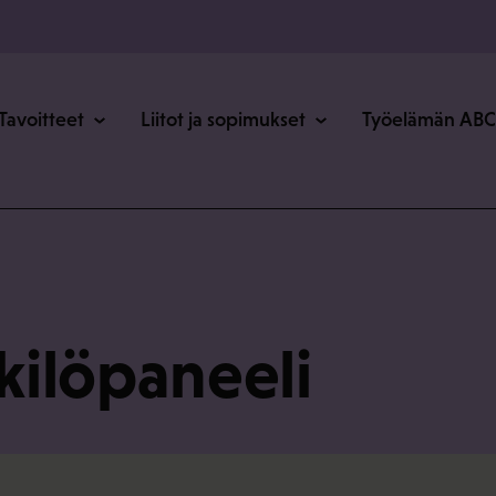
o
Tavoitteet
Liitot ja sopimukset
Työelämän ABC
ilöpaneeli