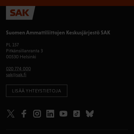
Suomen Ammattiliittojen Keskusjärjestö SAK
PL 157
Pitkänsillanranta 3
00530 Helsinki
020 774 000
sak@sak.fi
LISÄÄ YHTEYSTIETOJA