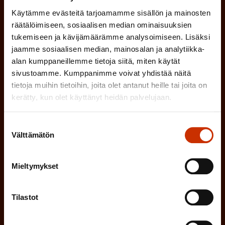
n
TYÖNANTAJAN EDUSTAJA
Käytämme evästeitä tarjoamamme sisällön ja mainosten
)
räätälöimiseen, sosiaalisen median ominaisuuksien
MUU KIINNOSTUS TYÖELÄMÄASIOIHIN
tukemiseen ja kävijämäärämme analysoimiseen. Lisäksi
jaamme sosiaalisen median, mainosalan ja analytiikka-
alan kumppaneillemme tietoja siitä, miten käytät
sivustoamme. Kumppanimme voivat yhdistää näitä
(
Millä kielellä haluat uutiskirjeesi
tietoja muihin tietoihin, joita olet antanut heille tai joita on
P
kerätty, kun olet käyttänyt heidän palvelujaan.
SUOMI
RUOTSI
a
k
Suostumuksen
Välttämätön
valinta
o
(
Hyväksyn tietojeni tallentamisen ja käsittelyn
P
l
SAK:n viestintärekisterin
mukaisesti *
Mieltymykset
a
l
k
i
o
Tilastot
n
l
e