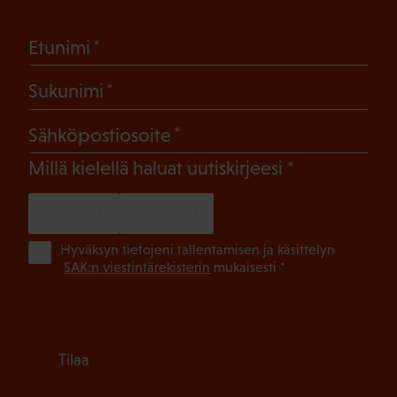
(Pakollinen)
Etunimi
(Pakollinen)
Sukunimi
(Pakollinen)
Sähköpostiosoite
(Pakollinen)
Millä kielellä haluat uutiskirjeesi
SUOMI
RUOTSI
(Pa
Hyväksyn tietojeni tallentamisen ja käsittelyn
SAK:n viestintärekisterin
mukaisesti *
Tilaa