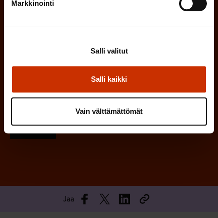
l
Markkinointi
i
n
n
)
e
n
Salli valitut
)
Salli kaikki
Vain välttämättömät
Tilaa
Jaa