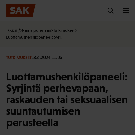
Hyppää
sisältöön
s
Näistä puhutaan
Tutkimukset
a
Luottamushenkilöpaneeli: Syrji…
k
·
f
13.6.2024 11:05
TUTKIMUKSET
i
Luottamushenkilöpaneeli:
Syrjintä perhevapaan,
raskauden tai seksuaalisen
suuntautumisen
perusteella