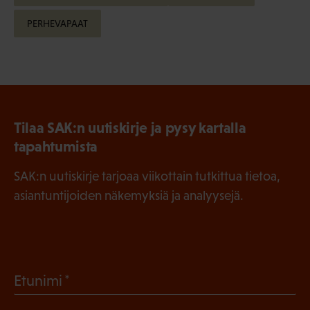
PERHEVAPAAT
Tilaa SAK:n uutiskirje ja pysy kartalla
tapahtumista
SAK:n uutiskirje tarjoaa viikottain tutkittua tietoa,
asiantuntijoiden näkemyksiä ja analyysejä.
(
Etunimi
P