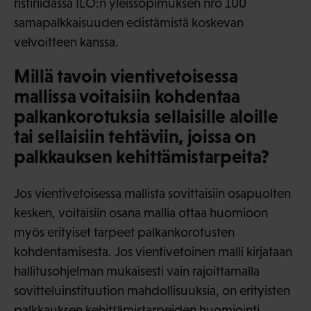
ristiriidassa ILO:n yleissopimuksen nro 100
samapalkkaisuuden edistämistä koskevan
velvoitteen kanssa.
Millä tavoin vientivetoisessa
mallissa voitaisiin kohdentaa
palkankorotuksia sellaisille aloille
tai sellaisiin tehtäviin, joissa on
palkkauksen kehittämistarpeita?
Jos vientivetoisessa mallista sovittaisiin osapuolten
kesken, voitaisiin osana mallia ottaa huomioon
myös erityiset tarpeet palkankorotusten
kohdentamisesta. Jos vientivetoinen malli kirjataan
hallitusohjelman mukaisesti vain rajoittamalla
sovitteluinstituution mahdollisuuksia, on erityisten
palkkauksen kehittämistarpeiden huomiointi