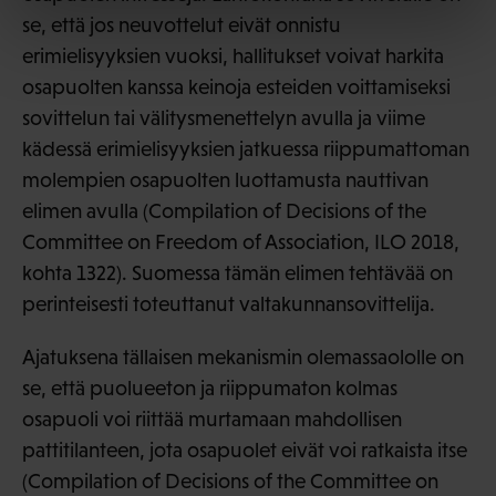
se, että jos neuvottelut eivät onnistu
erimielisyyksien vuoksi, hallitukset voivat harkita
osapuolten kanssa keinoja esteiden voittamiseksi
sovittelun tai välitysmenettelyn avulla ja viime
kädessä erimielisyyksien jatkuessa riippumattoman
molempien osapuolten luottamusta nauttivan
elimen avulla (Compilation of Decisions of the
Committee on Freedom of Association, ILO 2018,
kohta 1322). Suomessa tämän elimen tehtävää on
perinteisesti toteuttanut valtakunnansovittelija.
Ajatuksena tällaisen mekanismin olemassaololle on
se, että puolueeton ja riippumaton kolmas
osapuoli voi riittää murtamaan mahdollisen
pattitilanteen, jota osapuolet eivät voi ratkaista itse
(Compilation of Decisions of the Committee on