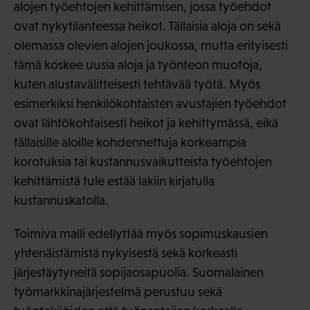
alojen työehtojen kehittämisen, jossa työehdot
ovat nykytilanteessa heikot. Tällaisia aloja on sekä
olemassa olevien alojen joukossa, mutta erityisesti
tämä koskee uusia aloja ja työnteon muotoja,
kuten alustavälitteisesti tehtävää työtä. Myös
esimerkiksi henkilökohtaisten avustajien työehdot
ovat lähtökohtaisesti heikot ja kehittymässä, eikä
tällaisille aloille kohdennettuja korkeampia
korotuksia tai kustannusvaikutteista työehtojen
kehittämistä tule estää lakiin kirjatulla
kustannuskatolla.
Toimiva malli edellyttää myös sopimuskausien
yhtenäistämistä nykyisestä sekä korkeasti
järjestäytyneitä sopijaosapuolia. Suomalainen
työmarkkinajärjestelmä perustuu sekä