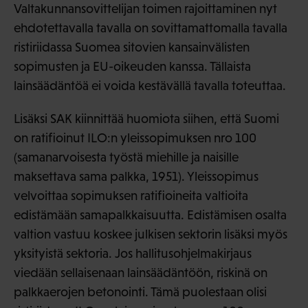
Valtakunnansovittelijan toimen rajoittaminen nyt
ehdotettavalla tavalla on sovittamattomalla tavalla
ristiriidassa Suomea sitovien kansainvälisten
sopimusten ja EU-oikeuden kanssa. Tällaista
lainsäädäntöä ei voida kestävällä tavalla toteuttaa.
Lisäksi SAK kiinnittää huomiota siihen, että Suomi
on ratifioinut ILO:n yleissopimuksen nro 100
(samanarvoisesta työstä miehille ja naisille
maksettava sama palkka, 1951). Yleissopimus
velvoittaa sopimuksen ratifioineita valtioita
edistämään samapalkkaisuutta. Edistämisen osalta
valtion vastuu koskee julkisen sektorin lisäksi myös
yksityistä sektoria. Jos hallitusohjelmakirjaus
viedään sellaisenaan lainsäädäntöön, riskinä on
palkkaerojen betonointi. Tämä puolestaan olisi