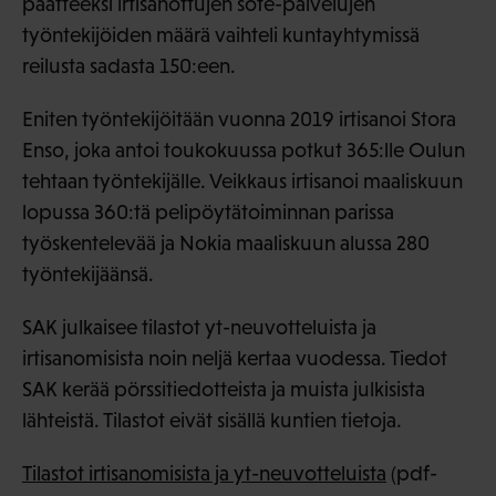
päätteeksi irtisanottujen sote-palvelujen
työntekijöiden määrä vaihteli kuntayhtymissä
reilusta sadasta 150:een.
Eniten työntekijöitään vuonna 2019 irtisanoi Stora
Enso, joka antoi toukokuussa potkut 365:lle Oulun
tehtaan työntekijälle. Veikkaus irtisanoi maaliskuun
lopussa 360:tä pelipöytätoiminnan parissa
työskentelevää ja Nokia maaliskuun alussa 280
työntekijäänsä.
SAK julkaisee tilastot yt-neuvotteluista ja
irtisanomisista noin neljä kertaa vuodessa. Tiedot
SAK kerää pörssitiedotteista ja muista julkisista
lähteistä. Tilastot eivät sisällä kuntien tietoja.
Tilastot irtisanomisista ja yt-neuvotteluista
(pdf-