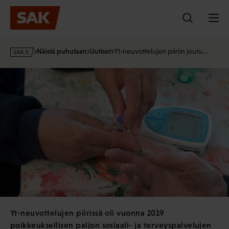
Hyppää
sisältöön
s
Näistä puhutaan
Uutiset
Yt-neuvottelujen piiriin joutu…
a
k
·
f
i
Yt-neuvottelujen piirissä oli vuonna 2019
poikkeuksellisen paljon sosiaali- ja terveyspalvelujen