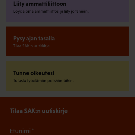
Liity ammattiliittoon
Löydä oma ammattiliittosi ja liity jo tänään.
Pysy ajan tasalla
Tilaa SAK:n uutiskirje.
Tunne oikeutesi
Tutustu työelämän pelisääntöihin.
Tilaa SAK:n uutiskirje
(Pakollinen)
Etunimi