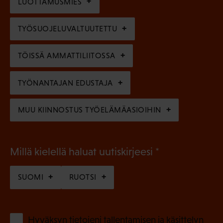
l
LUOTTAMUSMIES
n
)
l
e
TYÖSUOJELUVALTUUTETTU
i
n
n
)
TÖISSÄ AMMATTILIITOSSA
e
n
TYÖNANTAJAN EDUSTAJA
)
MUU KIINNOSTUS TYÖELÄMÄASIOIHIN
(
Millä kielellä haluat uutiskirjeesi
P
SUOMI
RUOTSI
a
k
o
(
Hyväksyn tietojeni tallentamisen ja käsittelyn