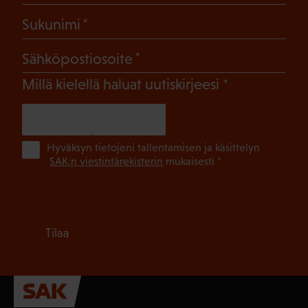
(Pakollinen)
Sukunimi
(Pakollinen)
Sähköpostiosoite
(Pakollinen)
Millä kielellä haluat uutiskirjeesi
SUOMI
RUOTSI
(Pa
Hyväksyn tietojeni tallentamisen ja käsittelyn
SAK:n viestintärekisterin
mukaisesti *
Tilaa