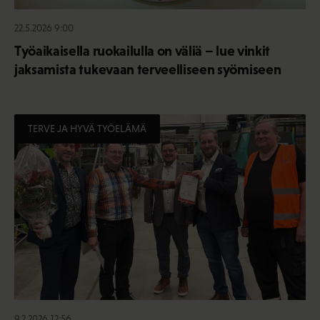
22.5.2026 9:00
Työaikaisella ruokailulla on väliä – lue vinkit
jaksamista tukevaan terveelliseen syömiseen
TERVE JA HYVÄ TYÖELÄMÄ
9.2.2026 12:56