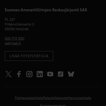
Suomen Ammattiliittojen Keskusjärjestö SAK
PL 157
Pitkänsillanranta 3
00530 Helsinki
020 774 000
sak@sak.fi
LISÄÄ YHTEYSTIETOJA
Tietosuojaseloste
Palaute
Saavutettavuusseloste
Evästeasetukset