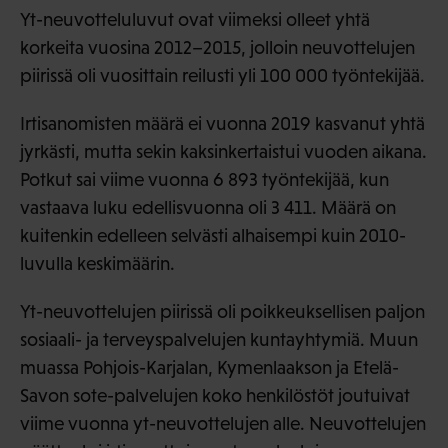
Yt-neuvotteluluvut ovat viimeksi olleet yhtä
korkeita vuosina 2012–2015, jolloin neuvottelujen
piirissä oli vuosittain reilusti yli 100 000 työntekijää.
Irtisanomisten määrä ei vuonna 2019 kasvanut yhtä
jyrkästi, mutta sekin kaksinkertaistui vuoden aikana.
Potkut sai viime vuonna 6 893 työntekijää, kun
vastaava luku edellisvuonna oli 3 411. Määrä on
kuitenkin edelleen selvästi alhaisempi kuin 2010-
luvulla keskimäärin.
Yt-neuvottelujen piirissä oli poikkeuksellisen paljon
sosiaali- ja terveyspalvelujen kuntayhtymiä. Muun
muassa Pohjois-Karjalan, Kymenlaakson ja Etelä-
Savon sote-palvelujen koko henkilöstöt joutuivat
viime vuonna yt-neuvottelujen alle. Neuvottelujen