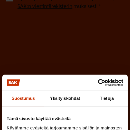
P
l
SAK:n viestintärekisterin
mukaisesti *
a
l
k
i
o
n
l
e
l
i
n
n
)
e
n
)
Suostumus
Yksityiskohdat
Tietoja
Tilaa
Tämä sivusto käyttää evästeitä
Käytämme evästeitä tarjoamamme sisällön ja mainosten