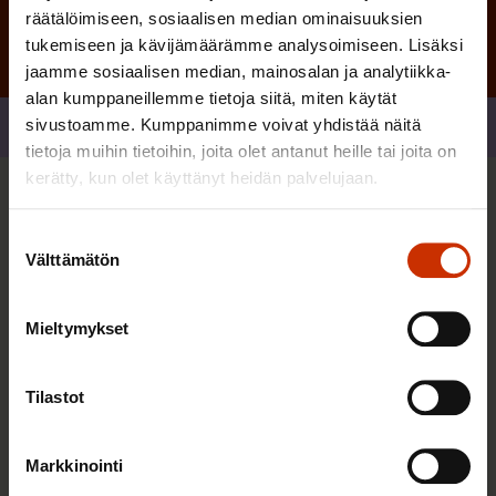
räätälöimiseen, sosiaalisen median ominaisuuksien
tukemiseen ja kävijämäärämme analysoimiseen. Lisäksi
jaamme sosiaalisen median, mainosalan ja analytiikka-
alan kumppaneillemme tietoja siitä, miten käytät
sivustoamme. Kumppanimme voivat yhdistää näitä
Jaa
tietoja muihin tietoihin, joita olet antanut heille tai joita on
kerätty, kun olet käyttänyt heidän palvelujaan.
Sinua saattaa myös kiinnostaa
Suostumuksen
Välttämätön
valinta
TERVE JA HYVÄ TYÖELÄMÄ
Mieltymykset
Tilastot
Markkinointi