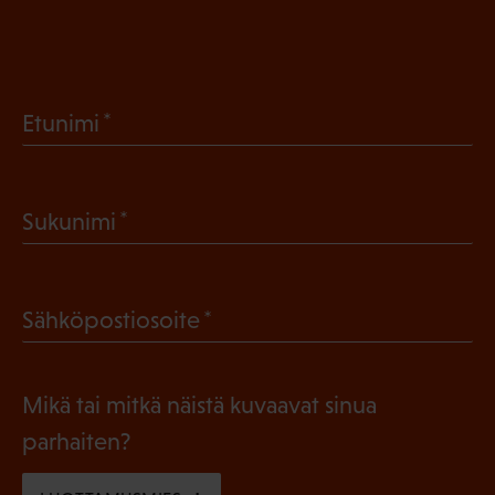
(
Etunimi
P
a
(
Sukunimi
k
P
o
a
l
(
Sähköpostiosoite
k
l
P
o
i
a
l
Mikä tai mitkä näistä kuvaavat sinua
n
k
l
parhaiten?
e
o
i
n