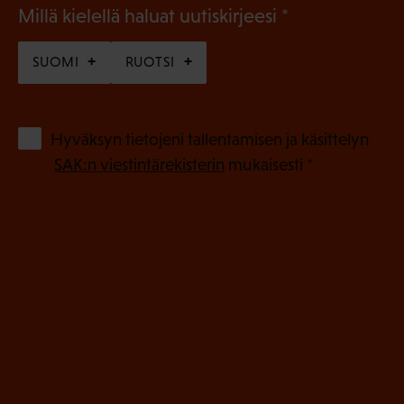
(
Millä kielellä haluat uutiskirjeesi
P
SUOMI
RUOTSI
a
k
o
(
Hyväksyn tietojeni tallentamisen ja käsittelyn
P
l
SAK:n viestintärekisterin
mukaisesti *
a
l
k
i
o
n
l
e
l
i
n
n
)
e
n