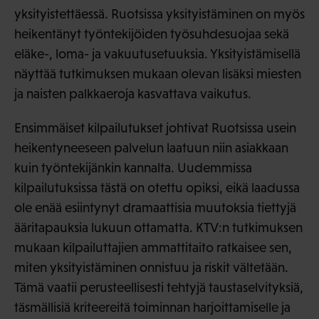
yksityistettäessä. Ruotsissa yksityistäminen on myös
heikentänyt työntekijöiden työsuhdesuojaa sekä
eläke-, loma- ja vakuutusetuuksia. Yksityistämisellä
näyttää tutkimuksen mukaan olevan lisäksi miesten
ja naisten palkkaeroja kasvattava vaikutus.
Ensimmäiset kilpailutukset johtivat Ruotsissa usein
heikentyneeseen palvelun laatuun niin asiakkaan
kuin työntekijänkin kannalta. Uudemmissa
kilpailutuksissa tästä on otettu opiksi, eikä laadussa
ole enää esiintynyt dramaattisia muutoksia tiettyjä
ääritapauksia lukuun ottamatta. KTV:n tutkimuksen
mukaan kilpailuttajien ammattitaito ratkaisee sen,
miten yksityistäminen onnistuu ja riskit vältetään.
Tämä vaatii perusteellisesti tehtyjä taustaselvityksiä,
täsmällisiä kriteereitä toiminnan harjoittamiselle ja