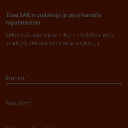
Tilaa SAK:n uutiskirje ja pysy kartalla
tapahtumista
SAK:n uutiskirje tarjoaa viikottain tutkittua tietoa,
asiantuntijoiden näkemyksiä ja analyysejä.
(
Etunimi
P
a
(
Sukunimi
k
P
o
a
l
(