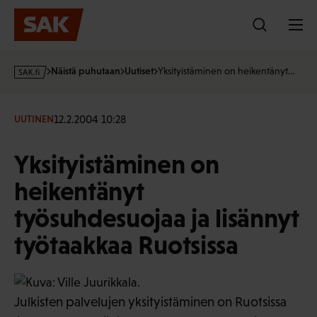
Hyppää
sisältöön
s
Näistä puhutaan
Uutiset
Yksityistäminen on heikentänyt…
a
k
·
12.2.2004 10:28
UUTINEN
f
i
Yksityistäminen on
heikentänyt
työsuhdesuojaa ja lisännyt
työtaakkaa Ruotsissa
Julkisten palvelujen yksityistäminen on Ruotsissa