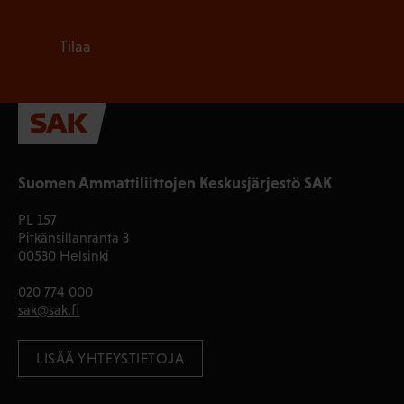
Tilaa
Suomen Ammattiliittojen Keskusjärjestö SAK
PL 157
Pitkänsillanranta 3
00530 Helsinki
020 774 000
sak@sak.fi
LISÄÄ YHTEYSTIETOJA