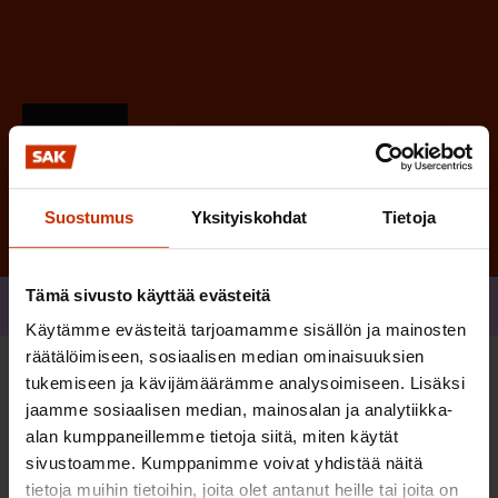
)
Tilaa
Suostumus
Yksityiskohdat
Tietoja
Tämä sivusto käyttää evästeitä
Jaa
Käytämme evästeitä tarjoamamme sisällön ja mainosten
räätälöimiseen, sosiaalisen median ominaisuuksien
tukemiseen ja kävijämäärämme analysoimiseen. Lisäksi
Sinua saattaa myös kiinnostaa
jaamme sosiaalisen median, mainosalan ja analytiikka-
alan kumppaneillemme tietoja siitä, miten käytät
sivustoamme. Kumppanimme voivat yhdistää näitä
TERVE JA HYVÄ TYÖELÄMÄ
tietoja muihin tietoihin, joita olet antanut heille tai joita on