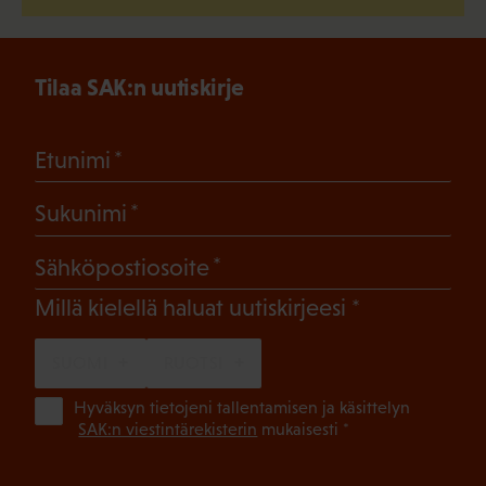
Tilaa SAK:n uutiskirje
(Pakollinen)
Etunimi
(Pakollinen)
Sukunimi
(Pakollinen)
Sähköpostiosoite
(Pakollinen)
Millä kielellä haluat uutiskirjeesi
SUOMI
RUOTSI
(Pa
Hyväksyn tietojeni tallentamisen ja käsittelyn
SAK:n viestintärekisterin
mukaisesti *