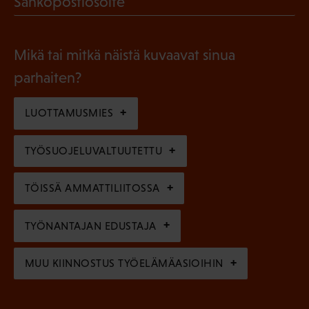
Sähköpostiosoite
k
l
P
o
i
a
l
Mikä tai mitkä näistä kuvaavat sinua
n
k
l
parhaiten?
e
o
i
n
l
LUOTTAMUSMIES
n
)
l
e
TYÖSUOJELUVALTUUTETTU
i
n
n
)
TÖISSÄ AMMATTILIITOSSA
e
n
TYÖNANTAJAN EDUSTAJA
)
MUU KIINNOSTUS TYÖELÄMÄASIOIHIN