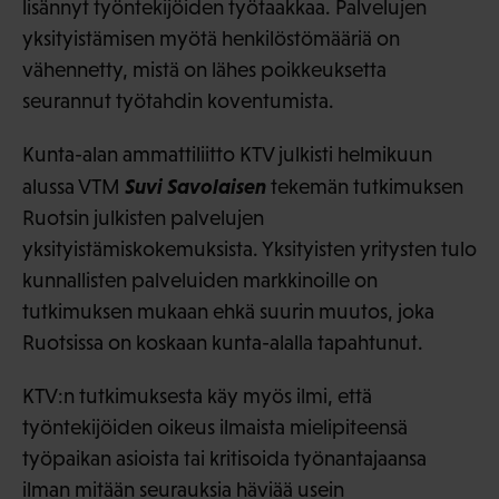
lisännyt työntekijöiden työtaakkaa. Palvelujen
yksityistämisen myötä henkilöstömääriä on
vähennetty, mistä on lähes poikkeuksetta
seurannut työtahdin koventumista.
Kunta-alan ammattiliitto KTV julkisti helmikuun
Suvi Savolaisen
alussa VTM
tekemän tutkimuksen
Ruotsin julkisten palvelujen
yksityistämiskokemuksista. Yksityisten yritysten tulo
kunnallisten palveluiden markkinoille on
tutkimuksen mukaan ehkä suurin muutos, joka
Ruotsissa on koskaan kunta-alalla tapahtunut.
KTV:n tutkimuksesta käy myös ilmi, että
työntekijöiden oikeus ilmaista mielipiteensä
työpaikan asioista tai kritisoida työnantajaansa
ilman mitään seurauksia häviää usein