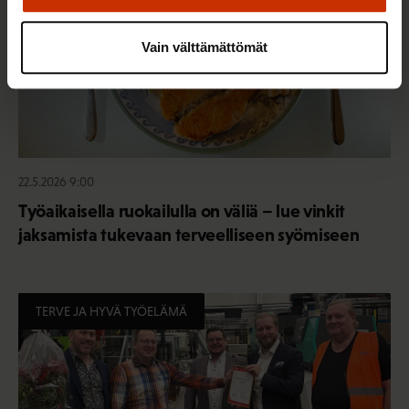
Vain välttämättömät
22.5.2026 9:00
Työaikaisella ruokailulla on väliä – lue vinkit
jaksamista tukevaan terveelliseen syömiseen
TERVE JA HYVÄ TYÖELÄMÄ